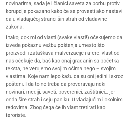
novinarima, sada je i članici saveta za borbu protiv
korupcije pokazano kako će se provesti ako nastavi
da u vladajućoj stranci širi strah od vladavine
zakona.
I tako, dok mi od vlasti (svake vlasti!) očekujemo da
izvede pokaznu vežbu poštenja umesto što
proizvodi i zataškava malverzacije i afere, vlast od
nas očekuje da, baš kao onaj građanin sa početka
teksta, ne verujemo svojim očima nego – svojim
vlastima. Koje nam lepo kažu da su oni jedini i skroz
pošteni. I da to ne treba da proveravaju neki
novinari, mediji, saveti, poverenici, zaštitnici… jer
onda šire strah i seju paniku. U vladajućim i okolnim
redovima. Zbog čega će ih vlast tretirati kao
teroriste.