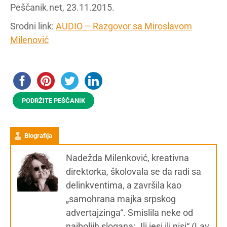
Peščanik.net, 23.11.2015.
Srodni link:
AUDIO – Razgovor sa Miroslavom
Milenović
PODRŽITE PEŠČANIK
Biografija
Nadežda Milenković, kreativna
direktorka, školovala se da radi sa
delinkventima, a završila kao
„samohrana majka srpskog
advertajzinga“. Smislila neke od
najboljih slogana: „Ili jesi ili nisi“ (Lav