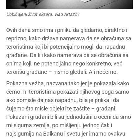
Uobičajeni život eksera, Vlad Artazov
Ovih dana smo imali priliku da gledamo, direktno i
reprizno, kako država namerava da se obračuna sa
teroristima koji bi potencijalno mogli da napadnu
građane. Da li i kako namerava da se obračuna sa
onima koji, ne potencijalno nego konkretno, već
terorišu građane – nismo gledali. A i nećemo.
Pokazna vežba, nazvana tako jer je pokazala kako
ćemo mi teroristima pokazati njihovog boga samo
ako pomisle da nas napadnu, bila je prilika i da
čujemo šta misle objekti te zaštite – građani.
Pokazani građani bili su jednodušni u oceni da smo
mi sigurna zemlja, po mišljenju jednog čak i
najsigurnija na Balkanu i svetu jer imamo ovakvu