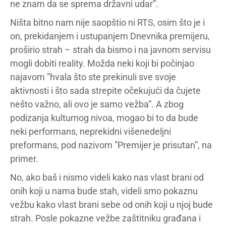
ne znam da se sprema državni udar”.
Ništa bitno nam nije saopštio ni RTS, osim što je i
on, prekidanjem i ustupanjem Dnevnika premijeru,
proširio strah – strah da bismo i na javnom servisu
mogli dobiti reality. Možda neki koji bi počinjao
najavom ”hvala što ste prekinuli sve svoje
aktivnosti i što sada strepite očekujući da čujete
nešto važno, ali ovo je samo vežba”. A zbog
podizanja kulturnog nivoa, mogao bi to da bude
neki performans, neprekidni višenedeljni
preformans, pod nazivom ”Premijer je prisutan”, na
primer.
No, ako baš i nismo videli kako nas vlast brani od
onih koji u nama bude stah, videli smo pokaznu
vežbu kako vlast brani sebe od onih koji u njoj bude
strah. Posle pokazne vežbe zaštitniku građana i