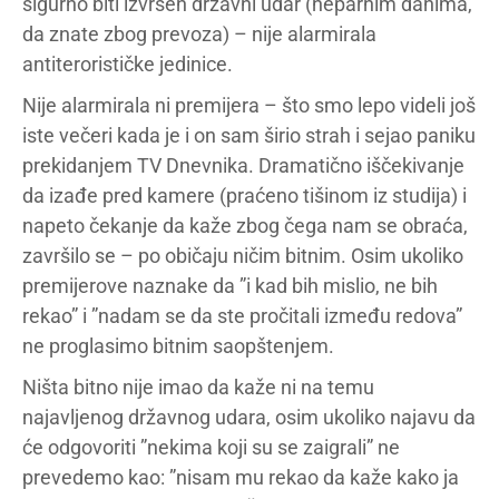
sigurno biti izvršen državni udar (neparnim danima,
da znate zbog prevoza) – nije alarmirala
antiterorističke jedinice.
Nije alarmirala ni premijera – što smo lepo videli još
iste večeri kada je i on sam širio strah i sejao paniku
prekidanjem TV Dnevnika. Dramatično iščekivanje
da izađe pred kamere (praćeno tišinom iz studija) i
napeto čekanje da kaže zbog čega nam se obraća,
završilo se – po običaju ničim bitnim. Osim ukoliko
premijerove naznake da ”i kad bih mislio, ne bih
rekao” i ”nadam se da ste pročitali između redova”
ne proglasimo bitnim saopštenjem.
Ništa bitno nije imao da kaže ni na temu
najavljenog državnog udara, osim ukoliko najavu da
će odgovoriti ”nekima koji su se zaigrali” ne
prevedemo kao: ”nisam mu rekao da kaže kako ja