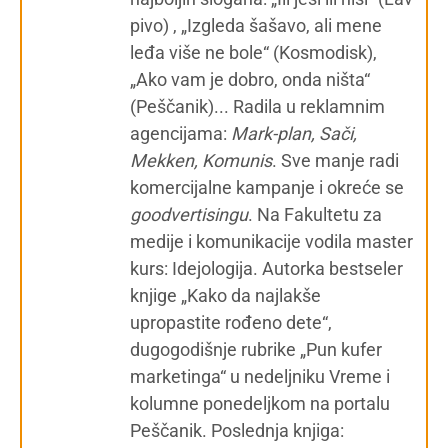
pivo) , „Izgleda šašavo, ali mene
leđa više ne bole“ (Kosmodisk),
„Ako vam je dobro, onda ništa“
(Peščanik)... Radila u reklamnim
agencijama:
Mark-plan, Sači,
Mekken, Komunis
. Sve manje radi
komercijalne kampanje i okreće se
g
oodvertisingu
. Na Fakultetu za
medije i komunikacije vodila master
kurs: Idejologija. Autorka bestseler
knjige „Kako da najlakše
upropastite rođeno dete“,
dugogodišnje rubrike „Pun kufer
marketinga“ u nedeljniku Vreme i
kolumne ponedeljkom na portalu
Peščanik. Poslednja knjiga: