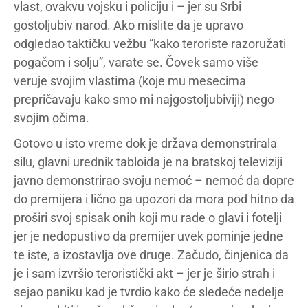
vlast, ovakvu vojsku i policiju i – jer su Srbi
gostoljubiv narod. Ako mislite da je upravo
odgledao taktičku vežbu ”kako teroriste razoružati
pogačom i solju”, varate se. Čovek samo više
veruje svojim vlastima (koje mu mesecima
prepričavaju kako smo mi najgostoljubiviji) nego
svojim očima.
Gotovo u isto vreme dok je država demonstrirala
silu, glavni urednik tabloida je na bratskoj televiziji
javno demonstrirao svoju nemoć – nemoć da dopre
do premijera i lično ga upozori da mora pod hitno da
proširi svoj spisak onih koji mu rade o glavi i fotelji
jer je nedopustivo da premijer uvek pominje jedne
te iste, a izostavlja ove druge. Začudo, činjenica da
je i sam izvršio teroristički akt – jer je širio strah i
sejao paniku kad je tvrdio kako će sledeće nedelje