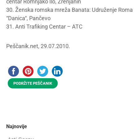
centar Romnjako Ilo, Zrenjanin
30. Ženska romska mreža Banata: Udruženje Roma
“Danica“, Pančevo
31. Anti Trafiking Centar – ATC
Peščanik.net, 29.07.2010.
PODRŽITE PEŠČANIK
Najnovije