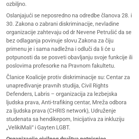
ozbiljno.
Oslanjajući se neposredno na odredbe članova 28. i
30. Zakona o zabrani diskriminacije, nevladine
organizacije zahtevaju od dr Nevene Petrušić da se
bez odlaganja povinuje slovu Zakona za čiju
primenu je i sama nadležna i odluči da li će u
potpunosti da se posveti obavljanju svoje funkcije ili
poslovima profesorke na Pravnom fakultetu.
Članice Koalicije protiv diskriminacije su: Centar za
unapređivanje pravnih studija, Civil Rights
Defenders, Labris – organizacija za lezbejska
ljudska prava, Anti-trafiking centar, Mreža odbora
za ljudska prava (CHRIS network), Udruženje
studenata sa hendikepom, Inicijativa za inkluziju
„VelikiMali“ i Gayten LGBT.
Organizacije civilnog društva potpisnice