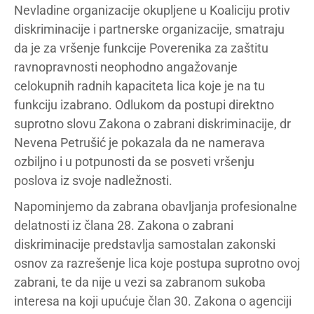
Nevladine organizacije okupljene u Koaliciju protiv
diskriminacije i partnerske organizacije, smatraju
da je za vršenje funkcije Poverenika za zaštitu
ravnopravnosti neophodno angažovanje
celokupnih radnih kapaciteta lica koje je na tu
funkciju izabrano. Odlukom da postupi direktno
suprotno slovu Zakona o zabrani diskriminacije, dr
Nevena Petrušić je pokazala da ne namerava
ozbiljno i u potpunosti da se posveti vršenju
poslova iz svoje nadležnosti.
Napominjemo da zabrana obavljanja profesionalne
delatnosti iz člana 28. Zakona o zabrani
diskriminacije predstavlja samostalan zakonski
osnov za razrešenje lica koje postupa suprotno ovoj
zabrani, te da nije u vezi sa zabranom sukoba
interesa na koji upućuje član 30. Zakona o agenciji