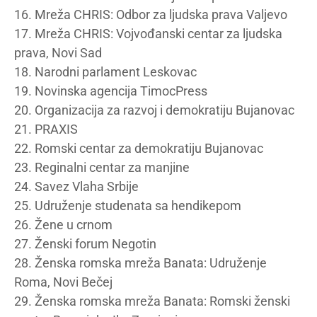
16. Mreža CHRIS: Odbor za ljudska prava Valjevo
17. Mreža CHRIS: Vojvođanski centar za ljudska
prava, Novi Sad
18. Narodni parlament Leskovac
19. Novinska agencija TimocPress
20. Organizacija za razvoj i demokratiju Bujanovac
21. PRAXIS
22. Romski centar za demokratiju Bujanovac
23. Reginalni centar za manjine
24. Savez Vlaha Srbije
25. Udruženje studenata sa hendikepom
26. Žene u crnom
27. Ženski forum Negotin
28. Ženska romska mreža Banata: Udruženje
Roma, Novi Bečej
29. Ženska romska mreža Banata: Romski ženski