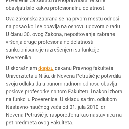
Poverenik za zaštitu ravnopravnosti ne sme
obavljati bilo kakvu profesionalnu delatnost.
Ova zakonska zabrana se na prvom mestu odnosi
na posao koji se obavlja na osnovu ugovora o radu.
U članu 30. ovog Zakona, nepoštovanje zabrane
vršenja druge profesionalne delatnosti
sankcionisano je razrešenjem sa funkcije
Poverenika.
U skorašnjem
dopisu
dekanu Pravnog fakulteta
Univerziteta u Nišu, dr Nevena Petrušić je potvrdila
svoju odluku da u punom radnom odnosu obavlja
poslove profesorke na tom Fakultetu i nakon izbora
na funkciju Poverenice. U skladu sa tim, odlukom
Nastavno-naučnog veća od 01. jula 2010, dr
Nevena Petrušić je raspoređena kao nastavnica na
pet predmeta ovog Fakulteta.