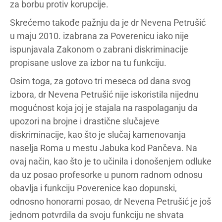
za borbu protiv korupcije.
Skrećemo takođe pažnju da je dr Nevena Petrušić
u maju 2010. izabrana za Poverenicu iako nije
ispunjavala Zakonom o zabrani diskriminacije
propisane uslove za izbor na tu funkciju.
Osim toga, za gotovo tri meseca od dana svog
izbora, dr Nevena Petrušić nije iskoristila nijednu
mogućnost koja joj je stajala na raspolaganju da
upozori na brojne i drastične slučajeve
diskriminacije, kao što je slučaj kamenovanja
naselja Roma u mestu Jabuka kod Pančeva. Na
ovaj način, kao što je to učinila i donošenjem odluke
da uz posao profesorke u punom radnom odnosu
obavlja i funkciju Poverenice kao dopunski,
odnosno honorarni posao, dr Nevena Petrušić je još
jednom potvrdila da svoju funkciju ne shvata