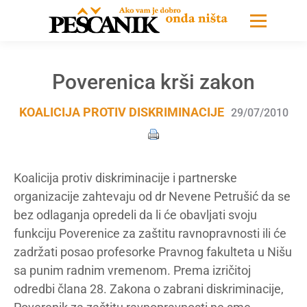
Poverenica krši zakon
KOALICIJA PROTIV DISKRIMINACIJE
29/07/2010
Koalicija protiv diskriminacije i partnerske
organizacije zahtevaju od dr Nevene Petrušić da se
bez odlaganja opredeli da li će obavljati svoju
funkciju Poverenice za zaštitu ravnopravnosti ili će
zadržati posao profesorke Pravnog fakulteta u Nišu
sa punim radnim vremenom. Prema izričitoj
odredbi člana 28. Zakona o zabrani diskriminacije,