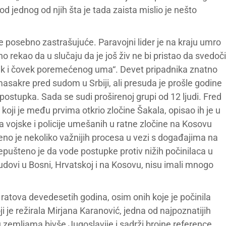
 od jednog od njih šta je tada zaista mislio je nešto
e posebno zastrašujuće. Paravojni lider je na kraju umro
 rekao da u slučaju da je još živ ne bi pristao da svedoči
atik i čovek poremećenog uma“. Devet pripadnika znatno
asakre pred sudom u Srbiji, ali presuda je prošle godine
postupka. Sada se sudi proširenoj grupi od 12 ljudi. Fred
ji je među prvima otkrio zločine Šakala, opisao ih je u
ka vojske i policije umešanih u ratne zločine na Kosovu
eno je nekoliko važnijih procesa u vezi s događajima na
epušteno je da vode postupke protiv nižih počinilaca u
dovi u Bosni, Hrvatskoj i na Kosovu, nisu imali mnogo
z ratova devedesetih godina, osim onih koje je počinila
ji je režirala Mirjana Karanović, jedna od najpoznatijih
 zemljama bivše Jugoslavije i sadrži brojne reference