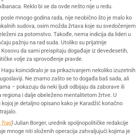
Albanaca. Reklo bi se da ovde nešto nije u redu.
 posle mnogo godina rada, nije neobično što je malo ko
lokalnih sudova, osim možda žrtava koje su svedočenjem
beleženi za potomstvo. Takođe, nema indicija da lideri u
aju pažnju na rad suda. Utoliko su prijatnije
 na Kosovu da sami preispitaju događaje iz devedesetih,
tičke volje za sprovođenje pravde.
 Hagu koincidiralo je sa prikazivanjem nekoliko izuzetnih
ugoslaviji. Ne znamo zašto se to događa baš sada, ali
a – pokazuju da neki ljudi odbijaju da zaborave ili
 regiona i dalje obeleženo mentalitetom žrtve. U
 kojoj je detaljno opisano kako je Karadžić konačno
trajalo.
Trail
)
Julian Borger, urednik spoljnopolitičke redakcije
je mnoge niti složenih operacija zahvaljujući kojima je