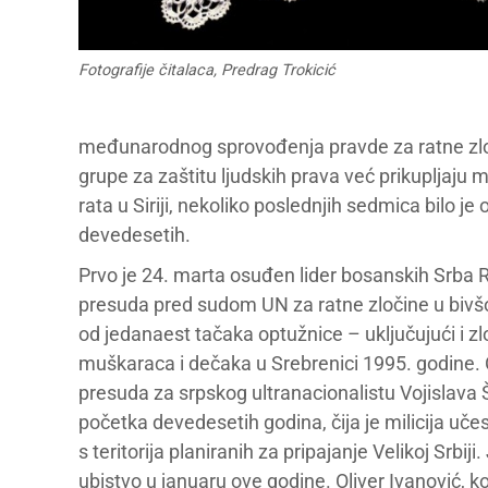
Fotografije čitalaca, Predrag Trokicić
međunarodnog sprovođenja pravde za ratne zloč
grupe za zaštitu ljudskih prava već prikupljaju m
rata u Siriji, nekoliko poslednjih sedmica bilo
devedesetih.
Prvo je 24. marta osuđen lider bosanskih Srba Ra
presuda pred sudom UN za ratne zločine u bivšoj
od jedanaest tačaka optužnice – uključujući i z
muškaraca i dečaka u Srebrenici 1995. godine. 
presuda za srpskog ultranacionalistu Vojislava 
početka devedesetih godina, čija je milicija uč
s teritorija planiranih za pripajanje Velikoj Srbij
ubistvo u januaru ove godine. Oliver Ivanović, 