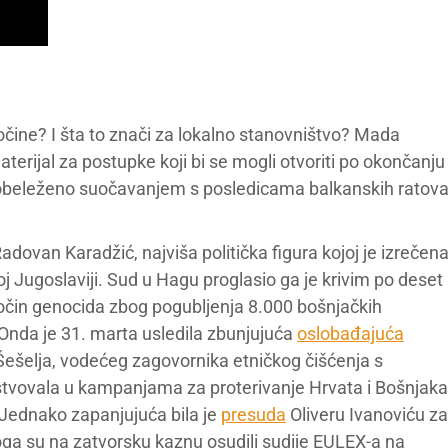
ine? I šta to znači za lokalno stanovništvo? Mada
aterijal za postupke koji bi se mogli otvoriti po okončanju
 je obeleženo suočavanjem s posledicama balkanskih ratov
dovan Karadžić, najviša politička figura kojoj je izrečen
 Jugoslaviji. Sud u Hagu proglasio ga je krivim po deset
ločin genocida zbog pogubljenja 8.000 bošnjačkih
Onda je 31. marta usledila zbunjujuća
oslobađajuća
Šešelja, vodećeg zagovornika etničkog čišćenja s
estvovala u kampanjama za proterivanje Hrvata i Bošnjaka
i. Jednako zapanjujuća bila je
presuda
Oliveru Ivanoviću za
koga su na zatvorsku kaznu osudili sudije EULEX-a na