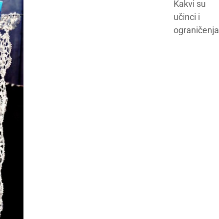
Kakvi su
učinci i
ograničenj