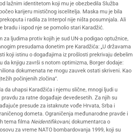
d lažnim identitetom koji mu je obezbedila Služba
počeo karijeru mističnog iscelitelja. Maska mu je bila
rekoputa i radila za Interpol nije ništa posumnjala. Ali
e bradu i ispod nje se pomolio stari Karadžić.
m za ljudima protiv kojih je sud UN-a podigao optužnice,
e mnogim presudama donetim pre Karadžića: „U državama
i koji istinu o događajima iz prošlosti prekrivaju debelim
aju da knjigu završi s notom optimizma, Borger dodaje:
 miliona dokumenata ne mogu zauvek ostati skriveni. Kao
težih počinjenih zločina“.
da uhapsi Karadžića i njemu slične, mnogi ljudi u
i pravdu za ratne događaje devedesetih. Za njih su
ađajuće presude za istaknute vođe Hrvata, Srba i
graničenog dometa. Ograničenja međunarodne pravde i
ih tema filma
Neidentifikovani
, dokumentarca o
a Kosovu za vreme NATO bombardovanja 1999, koji su