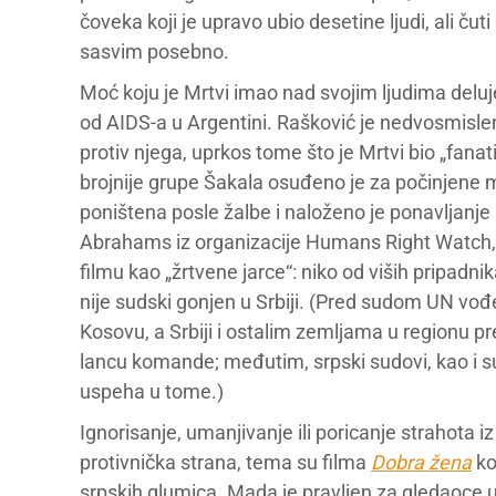
čoveka koji je upravo ubio desetine ljudi, ali čuti
sasvim posebno.
Moć koju je Mrtvi imao nad svojim ljudima deluj
od AIDS-a u Argentini. Rašković je nedvosmisleno
protiv njega, uprkos tome što je Mrtvi bio „fan
brojnije grupe Šakala osuđeno je za počinjene m
poništena posle žalbe i naloženo je ponavljanje 
Abrahams iz organizacije Humans Right Watch, ko
filmu kao „žrtvene jarce“: niko od viših pripadni
nije sudski gonjen u Srbiji. (Pred sudom UN vođ
Kosovu, a Srbiji i ostalim zemljama u regionu pr
lancu komande; međutim, srpski sudovi, kao i su
uspeha u tome.)
Ignorisanje, umanjivanje ili poricanje strahota i
protivnička strana, tema su filma
Dobra žena
ko
srpskih glumica. Mada je pravljen za gledaoce u