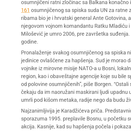
osumnjičeni ratni zločinac sa Balkana konačno iz
161
osumnjičenog sa spiska suda UN za ratne z
ribama bio je i hrvatski general Ante Gotovina, 
njegovom vojnom komandantu Ratku Mladiću i 
Milošević je umro 2006, pre završetka suđenja
godine.
Pronalaženje svakog osumnjičenog sa spiska nij
jedinice ovlašćene za hapšenja. Sud je morao da
vojnike iz mirovne misije NATO-a u Bosni, lokaln
region, kao i obaveštajne agencije koje su bil
od polovine osumnjičenih”, piše Borgen. “Ostali 
čekaju da im naoružani maskirani ljudi upadnu u
umrli pod kišom metaka, radije nego da budu živ
Najzanimljivija je Karadžićeva priča. Predstavn
sporazuma 1995. preplavile Bosnu, u početku su 
akcija. Kasnije, kad su hapšenja počela i poka