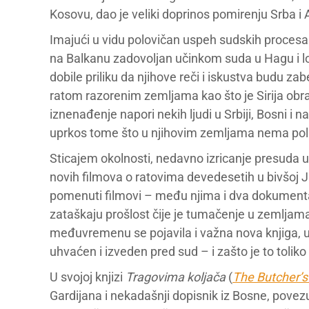
Kosovu, dao je veliki doprinos pomirenju Srba i 
Imajući u vidu polovičan uspeh sudskih procesa
na Balkanu zadovoljan učinkom suda u Hagu i 
dobile priliku da njihove reči i iskustva budu za
ratom razorenim zemljama kao što je Sirija obrać
iznenađenje napori nekih ljudi u Srbiji, Bosni i
uprkos tome što u njihovim zemljama nema poli
Sticajem okolnosti, nedavno izricanje presuda u
novih filmova o ratovima devedesetih u bivšoj J
pomenuti filmovi – među njima i dva dokumentarn
zataškaju prošlost čije je tumačenje u zemljama
međuvremenu se pojavila i važna nova knjiga, u
uhvaćen i izveden pred sud – i zašto je to toliko 
U svojoj knjizi
Tragovima koljača
(
The Butcher’s 
Gardijana i nekadašnji dopisnik iz Bosne, povezu