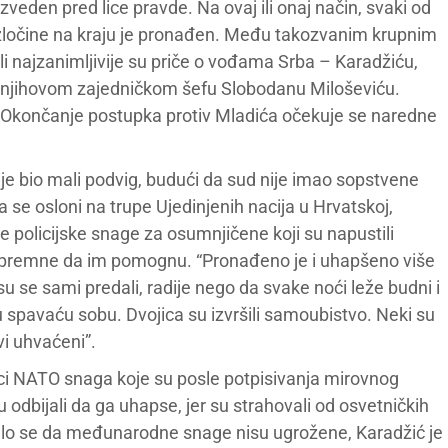
veden pred lice pravde. Na ovaj ili onaj način, svaki od
ločine na kraju je pronađen. Među takozvanim krupnim
ali najzanimljivije su priče o vođama Srba – Karadžiću,
njihovom zajedničkom šefu Slobodanu Miloševiću.
. Okončanje postupka protiv Mladića očekuje se naredne
e bio mali podvig, budući da sud nije imao sopstvene
 se osloni na trupe Ujedinjenih nacija u Hrvatskoj,
e policijske snage za osumnjičene koji su napustili
e spremne da im pomognu. “Pronađeno je i uhapšeno više
su se sami predali, radije nego da svake noći leže budni i
 spavaću sobu. Dvojica su izvršili samoubistvo. Neki su
i uhvaćeni”.
ici NATO snaga koje su posle potpisivanja mirovnog
odbijali da ga uhapse, jer su strahovali od osvetničkih
zalo se da međunarodne snage nisu ugrožene, Karadžić je