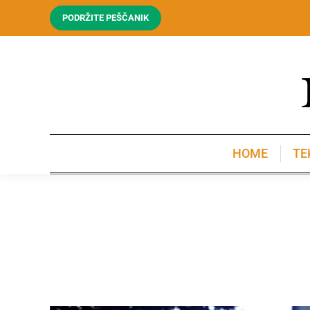
PODRŽITE PEŠČANIK
HOME
TE
HOME
TE