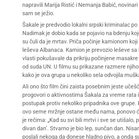
napravili Marija Ristić i Nemanja Babić, novinari 
sam se ježio.
Šakale je predvodio lokalni srpski kriminalac p
Nadimak je dobio kada se pojavio na bdenju koj
su čuli da je mrtav. Priča počinje kamionom koj
leševa Albanaca. Kamion je prevozio leševe sa 
vlasti pokušavale da prikriju počinjene masakr
od suda UN. U filmu su prikazane razmere njihov
kako je ova grupa u nekoliko sela odvojila muškar
Ali ono što film čini zaista posebnim jeste učeš
progovori o aktivnostima Šakala za vreme rata i
postupak protiv nekoliko pripadnika ove grupe. 
ovo seme mržnje ostane među nama, ponovo ćem
je rečima: „Kad su svi bili mrtvi i sve se utišal
divan dan’. Stvarno je bio lep, sunčan dan. N
poslali nekoga da donese hladno pivo, a onda su s