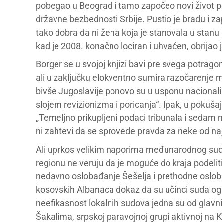
pobegao u Beograd i tamo započeo novi život po
državne bezbednosti Srbije. Pustio je bradu i za
tako dobra da ni žena koja je stanovala u stanu p
kad je 2008. konačno lociran i uhvaćen, obrijao j
Borger se u svojoj knjizi bavi pre svega potrago
ali u zaključku elokventno sumira razočarenj
bivše Jugoslavije ponovo su u usponu nacionalist
slojem revizionizma i poricanja“. Ipak, u pokuš
„Temeljno prikupljeni podaci tribunala i sedam
ni zahtevi da se sprovede pravda za neke od naj
Ali uprkos velikim naporima međunarodnog suda 
regionu ne veruju da je moguće do kraja podelit
nedavno oslobađanje Šešelja i prethodne oslob
kosovskih Albanaca dokaz da su učinci suda o
neefikasnost lokalnih sudova jedna su od glavn
Šakalima, srpskoj paravojnoj grupi aktivnoj n