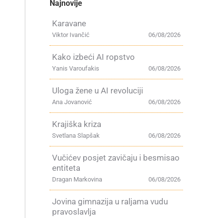
Najnovije
Karavane
a
Viktor Ivančić
06/08/2026
Kako izbeći AI ropstvo
Yanis Varoufakis
06/08/2026
Uloga žene u AI revoluciji
Ana Jovanović
06/08/2026
Krajiška kriza
Svetlana Slapšak
06/08/2026
Vučićev posjet zavičaju i besmisao
entiteta
Dragan Markovina
06/08/2026
Jovina gimnazija u raljama vudu
pravoslavlja