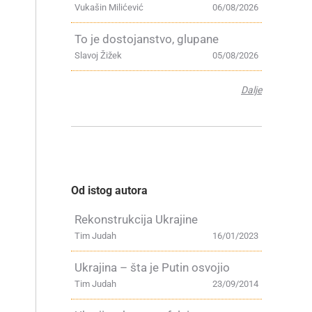
Vukašin Milićević
06/08/2026
To je dostojanstvo, glupane
Slavoj Žižek
05/08/2026
Dalje
a
a
Od istog autora
Rekonstrukcija Ukrajine
Tim Judah
16/01/2023
Ukrajina – šta je Putin osvojio
Tim Judah
23/09/2014