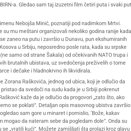
BIRN-a. Gledao sam taj izuzetni film četiri puta i svaki pu
o imenu Nebojša Minić, poznatiji pod nadimkom Mrtvi.
e su mu meštani organizovali nekoliko godina ranije kad
i se zaneo na putu i završio u Dunavu, pun ekshumiranih
Kosova u Srbiju, neposredno posle rata, kada su srpske
e (ne samo od strane Šakala) od očekivanih NATO trupa i
ih brutalnih ubistava, uz svedočenja preživelih o tome
ce i dečake i hladnokrvno ih likvidirala.
će Zorana Raškovića, jednog od ubica, koji je odlučio da
 pristao da svedoči na sudu kada je u Srbiji pokrenut
Rašković kaže da je odlučio da progovori „zato što, ako
o se poklati“. Detaljan opis masovnog ubistva završio
o, pogledao sam gore u minaret i pomislio, ’Bože, kakav
isam mogao da nateram sebe da pogledam dole“. Onda su
e „vratili kući“. Možete zamišljati šta prolazi kroz glavu