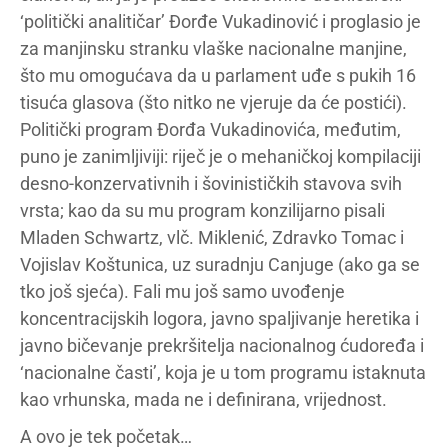
‘politički analitičar’ Đorđe Vukadinović i proglasio je
za manjinsku stranku vlaške nacionalne manjine,
što mu omogućava da u parlament uđe s pukih 16
tisuća glasova (što nitko ne vjeruje da će postići).
Politički program Đorđa Vukadinovića, međutim,
puno je zanimljiviji: riječ je o mehaničkoj kompilaciji
desno-konzervativnih i šovinističkih stavova svih
vrsta; kao da su mu program konzilijarno pisali
Mladen Schwartz, vlč. Miklenić, Zdravko Tomac i
Vojislav Koštunica, uz suradnju Canjuge (ako ga se
tko još sjeća). Fali mu još samo uvođenje
koncentracijskih logora, javno spaljivanje heretika i
javno bičevanje prekršitelja nacionalnog ćudoređa i
‘nacionalne časti’, koja je u tom programu istaknuta
kao vrhunska, mada ne i definirana, vrijednost.
A ovo je tek početak…