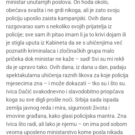
ministar unutarnjih poslova. On hoda okolo,
obećava svašta i ne grdi nikoga, ali je zato svoju
policiju uposlio zaista kampanjski. Ovih dana
razgovarao sam s nekoliko svojih prijatelja iz
policije; sve sam ih pitao imam li ja to krivi dojam ili
je stigla uputa iz Kabineta da se s uhićenjima već
poznatih kriminalaca i zločinačkih grupa malo
pričeka dok ministar ne kaže – sad! Svi su mi rekli
da je upravo tako. Ovih dana, iz dana u dan, padaju
spektakularna uhićenja raznih likova za koje policija
mjesecima zna – i može dokazati – tko su i što su.
Ivica Dačić svakodnevno i slavodobitno priopćava
koga su sve digli prošle noći. Srbija sada ispada
zemlja javnog reda i mira, sigurnosti života i
imovine građana, kako glasi policijska mantra. Zna
Ivica što radi, ali lako je njemu – on ima pod sobom
veoma uposleno ministarstvo kome posla nikada