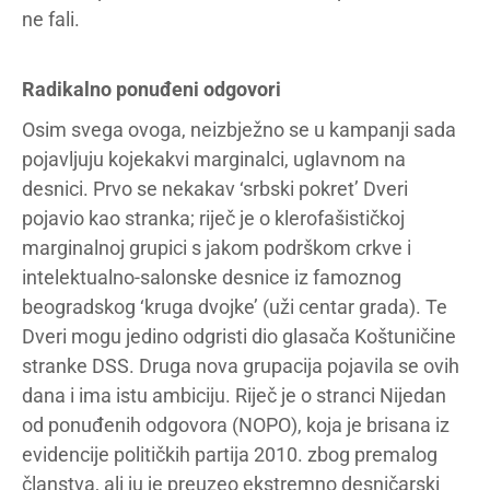
ne fali.
Radikalno ponuđeni odgovori
Osim svega ovoga, neizbježno se u kampanji sada
pojavljuju kojekakvi marginalci, uglavnom na
desnici. Prvo se nekakav ‘srbski pokret’ Dveri
pojavio kao stranka; riječ je o klerofašističkoj
marginalnoj grupici s jakom podrškom crkve i
intelektualno-salonske desnice iz famoznog
beogradskog ‘kruga dvojke’ (uži centar grada). Te
Dveri mogu jedino odgristi dio glasača Koštuničine
stranke DSS. Druga nova grupacija pojavila se ovih
dana i ima istu ambiciju. Riječ je o stranci Nijedan
od ponuđenih odgovora (NOPO), koja je brisana iz
evidencije političkih partija 2010. zbog premalog
članstva, ali ju je preuzeo ekstremno desničarski