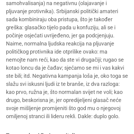
samohvalisanja) na negativnu (olajavanje i
pljuvanje protivnika). Srbijanski politički amateri
sada kombiniraju oba pristupa, što je također
greška: glasačko tijelo pada u konfuziju, ali se i
počinje osjećati uvrijeđeno, jer ga podcjenjuju.
Naime, normalna ljudska reakcija na pljuvanje
političkog protivnika ide otprilike ovako: ma
nemojte nam reći, kao da ste vi drugačiji; rugao se
kotao loncu da je čađav; sjećamo se mi i vas kakvi
ste bili; itd. Negativna kampanja loša je, oko toga se
slažu svi iskusni ljudi iz te branše, iz dva razloga:
kao prvo, ružna je, što normalan svijet ne voli; kao
drugo, beskorisna je, jer opredijeljeni glasač neće
svoje mišljenje promijeniti što god mu o njegovoj
omiljenoj stranci ili lideru rekli. Dakle: duplo golo.