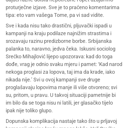
proturječne izjave. Sve je to praćeno komentarima
tipa: eto vam vašega Tome, pa vi sad vidite.
Sve i kada nisu tako drastični, pljuvački ispadi u
kampanji na kraju podilaze najnižim strastima i
srozavaju razinu predizborne borbe. Srbijanska
palanka to, naravno, jedva čeka. Iskusni sociolog
Srećko Mihajlović lijepo upozorava: kad do toga
dođe, vrag je odnio svaku mjeru i pamet: ‘Kad narod
nekoga proglasi za lopova, taj ima da krade, iako
nikada nije.’ Svi u ovoj kampanji sve druge
proglašavaju lopovima manje ili više otvoreno; svi
su, pritom, u pravu. U takvoj situaciji pametnije bi
im bilo da se toga nisu ni latili, jer glasačko tijelo
ipak nije toliko glupo.
Dopunska komplikacija nastaje tako što u prljavoj