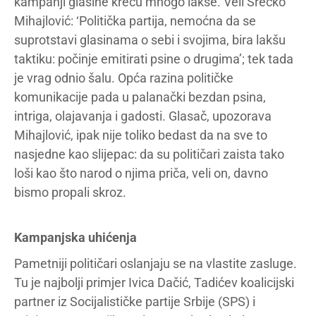
kampanji glasine kreću mnogo lakše. Veli Srećko
Mihajlović: ‘Politička partija, nemoćna da se
suprotstavi glasinama o sebi i svojima, bira lakšu
taktiku: počinje emitirati psine o drugima’; tek tada
je vrag odnio šalu. Opća razina političke
komunikacije pada u palanački bezdan psina,
intriga, olajavanja i gadosti. Glasač, upozorava
Mihajlović, ipak nije toliko bedast da na sve to
nasjedne kao slijepac: da su političari zaista tako
loši kao što narod o njima priča, veli on, davno
bismo propali skroz.
Kampanjska uhićenja
Pametniji političari oslanjaju se na vlastite zasluge.
Tu je najbolji primjer Ivica Dačić, Tadićev koalicijski
partner iz Socijalističke partije Srbije (SPS) i