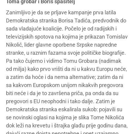
Toma grobar i Boris spasitelj
Zanimljivo je da se prljave kampanje prva latila
Demokratska stranka Borisa Tadića, predvodnik do
sada vladajuće koalicije. Počelo je od radijskih i
televizijskih spotova na kojima je prikazan Tomislav
Nikolić, lider glavne oporbene Srpske napredne
stranke, u raznim fazama svoje političke biografije.
Pa tako čujemo i vidimo Tomu Grobara (nadimak
od milja) kako prvo vrišti da ni u kakvu Europu neće,
a zatim da hoće i da nema alternative; zatim da ni
sa kakvom Europskom unijom nikakvih pregovora
biti neće i da je to završena priča, pa onda da su
pregovori s EU neophodni i tako dalje. Zatim je
Demokratska stranka eskalirala sukob: pojavili su
se novinski oglasi na kojima je slika Tome Nikolića
dok leži na krevetu i štrajka glađu prije godinu dana,
dajući razne doista nepotrebne i opet uzajamno