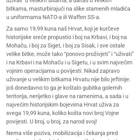
uživali” u velikim sisama, a danas u velikim
bitkama, masturbirajući na slike stamenih mladića
u uniformama NATO-a ili Waffen SS-a.
Za samo 19,99 kuna naš Hrvat, koji je kurčeve
historijske sreće propustio i boj na Krbavi, i boj na
Mohaču, i boj za Siget, i boj za Sisak, i sve ostale
velike bitke, može tako “ponovo proživjeti” i “uživati”
i na Krbavi i na Mohaču i u Sigetu, i u svim najvećim
vojnim operacijama u povijesti. Nikad zapravo
uživanje u velikim bitkama Hrvatu nije bilo jeftinije:
još donedavno to ga je koštalo gubitka golemih
teritorija, nerijetko i glave na ramenima, a sada i u
najvećim historijskim bojevima Hrvat uživa za
svega 19,99 kuna, koliko košta novi broj Vojne
povijesti. U broj, u broj, za narod svoj!
Nema više poziva, mobilizacija i čekanja pred