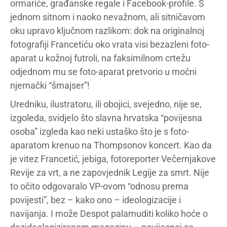
ormariće, građanske regale i Facebook-profile. S
jednom sitnom i naoko nevažnom, ali sitničavom
oku upravo ključnom razlikom: dok na originalnoj
fotografiji Francetiću oko vrata visi bezazleni foto-
aparat u kožnoj futroli, na faksimilnom crtežu
odjednom mu se foto-aparat pretvorio u moćni
njemački “šmajser”!
Uredniku, ilustratoru, ili obojici, svejedno, nije se,
izgoleda, svidjelo što slavna hrvatska “povijesna
osoba” izgleda kao neki ustaško što je s foto-
aparatom krenuo na Thompsonov koncert. Kao da
je vitez Francetić, jebiga, fotoreporter Večernjakove
Revije za vrt, a ne zapovjednik Legije za smrt. Nije
to očito odgovaralo VP-ovom “odnosu prema
povijesti”, bez – kako ono – ideologizacije i
navijanja. I može Despot palamuditi koliko hoće o