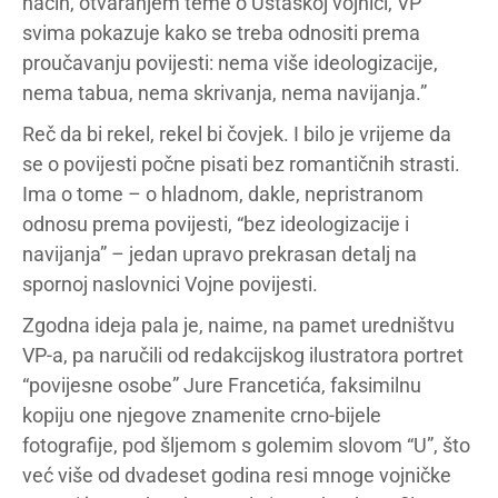
način, otvaranjem teme o Ustaškoj vojnici, VP
svima pokazuje kako se treba odnositi prema
proučavanju povijesti: nema više ideologizacije,
nema tabua, nema skrivanja, nema navijanja.”
Reč da bi rekel, rekel bi čovjek. I bilo je vrijeme da
se o povijesti počne pisati bez romantičnih strasti.
Ima o tome – o hladnom, dakle, nepristranom
odnosu prema povijesti, “bez ideologizacije i
navijanja” – jedan upravo prekrasan detalj na
spornoj naslovnici Vojne povijesti.
Zgodna ideja pala je, naime, na pamet uredništvu
VP-a, pa naručili od redakcijskog ilustratora portret
“povijesne osobe” Jure Francetića, faksimilnu
kopiju one njegove znamenite crno-bijele
fotografije, pod šljemom s golemim slovom “U”, što
već više od dvadeset godina resi mnoge vojničke