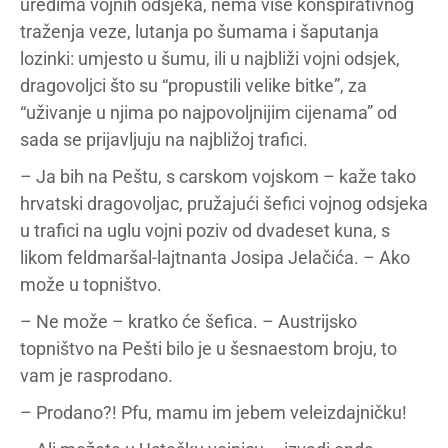
uredima vojnih odsjeka, nema više konspirativnog
traženja veze, lutanja po šumama i šaputanja
lozinki: umjesto u šumu, ili u najbliži vojni odsjek,
dragovoljci što su “propustili velike bitke”, za
“uživanje u njima po najpovoljnijim cijenama” od
sada se prijavljuju na najbližoj trafici.
– Ja bih na Peštu, s carskom vojskom – kaže tako
hrvatski dragovoljac, pružajući šefici vojnog odsjeka
u trafici na uglu vojni poziv od dvadeset kuna, s
likom feldmaršal-lajtnanta Josipa Jelačića. – Ako
može u topništvo.
– Ne može – kratko će šefica. – Austrijsko
topništvo na Pešti bilo je u šesnaestom broju, to
vam je rasprodano.
– Prodano?! Pfu, mamu im jebem veleizdajničku!