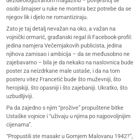
dezideologiziranom magazinu – povijesnoj se
osobi šmajser u ruke ne montira bez potrebe da se
njegov lik i djelo ne romantiziraju.
Zato je taj detalj nevažan na oko, a važan na
vojnički ormarić, građanski regal ili Facebook-profil:
jedina namjera Večernjakovih publicista, jedina
njihova zamisao i ambicija – da se međusobno ne
zajebavamo – bila je da nekako na naslovnica bude
poster za neizdrkane male ustaše, i da na tom
posteru vitez Francetić bude što muževniji, što
herojskiji, što opasniji i što zajebaniji. Ukratko, što
uzbudljiviji.
Pa da zajedno s njim “prožive” propuštene bitke
Ustaške vojnice i “uživaju u njima po najpovoljnijim
cijenama”.
“Propustili ste masakr u Gornjem Malovanu 1942?”,