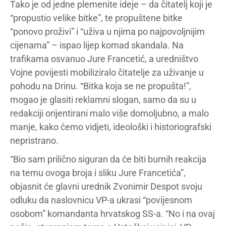
Tako je od jedne plemenite ideje – da čitatelj koji je
“propustio velike bitke”, te propuštene bitke
“ponovo proživi” i “uživa u njima po najpovoljnijim
cijenama” – ispao lijep komad skandala. Na
trafikama osvanuo Jure Francetić, a uredništvo
Vojne povijesti mobiliziralo čitatelje za uživanje u
pohodu na Drinu. “Bitka koja se ne propušta!”,
mogao je glasiti reklamni slogan, samo da su u
redakciji orijentirani malo više domoljubno, a malo
manje, kako ćemo vidjeti, ideološki i historiografski
nepristrano.
“Bio sam prilično siguran da će biti burnih reakcija
na temu ovoga broja i sliku Jure Francetića”,
objasnit će glavni urednik Zvonimir Despot svoju
odluku da naslovnicu VP-a ukrasi “povijesnom
osobom” komandanta hrvatskog SS-a. “No i na ovaj