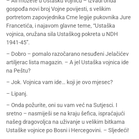
– Ali možete u Ustašku vojnicu – izvadi onda
gospođa novi broj Vojne povijesti, s velikim
portretom zapovjednika Crne legije pukovnika Jure
Francetića, i najavom glavne teme, “Ustaška
vojnica, oružana sila Ustaškog pokreta u NDH
1941-45”.
– Dobro – pomalo razočarano nesuđeni Jelačićev
artiljerac lista magazin. – A jel Ustaška vojnica ide
na Peštu?
– Jok. Vojnica vam ide… koji je ovo mjesec?
– Lipanj.
– Onda požurite, oni su vam već na Sutjesci. I
sretno – nasmiješi se na kraju šefica, ispraćajući
našeg dragovoljca na uživanje u velikim bitkama
Ustaške vojnice po Bosni i Hercegovini. – Sljedeći!