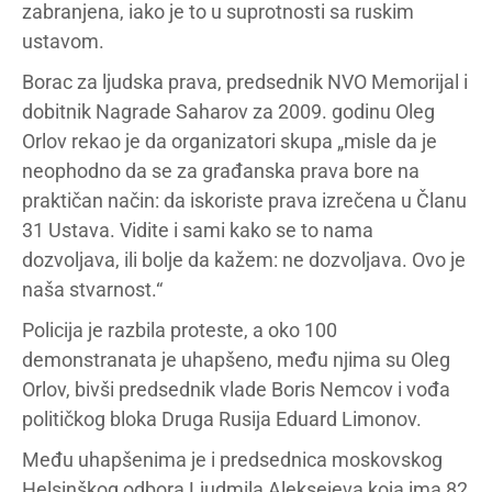
zabranjena, iako je to u suprotnosti sa ruskim
ustavom.
Borac za ljudska prava, predsednik NVO Memorijal i
dobitnik Nagrade Saharov za 2009. godinu Oleg
Orlov rekao je da organizatori skupa „misle da je
neophodno da se za građanska prava bore na
praktičan način: da iskoriste prava izrečena u Članu
31 Ustava. Vidite i sami kako se to nama
dozvoljava, ili bolje da kažem: ne dozvoljava. Ovo je
naša stvarnost.“
Policija je razbila proteste, a oko 100
demonstranata je uhapšeno, među njima su Oleg
Orlov, bivši predsednik vlade Boris Nemcov i vođa
političkog bloka Druga Rusija Eduard Limonov.
Među uhapšenima je i predsednica moskovskog
Helsinškog odbora Ljudmila Aleksejeva koja ima 82