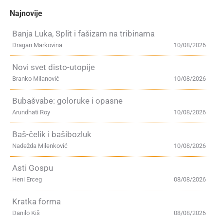
Najnovije
Banja Luka, Split i fašizam na tribinama
Dragan Markovina
10/08/2026
Novi svet disto-utopije
Branko Milanović
10/08/2026
Bubašvabe: goloruke i opasne
Arundhati Roy
10/08/2026
Baš-čelik i bašibozluk
Nadežda Milenković
10/08/2026
Asti Gospu
Heni Erceg
08/08/2026
Kratka forma
Danilo Kiš
08/08/2026