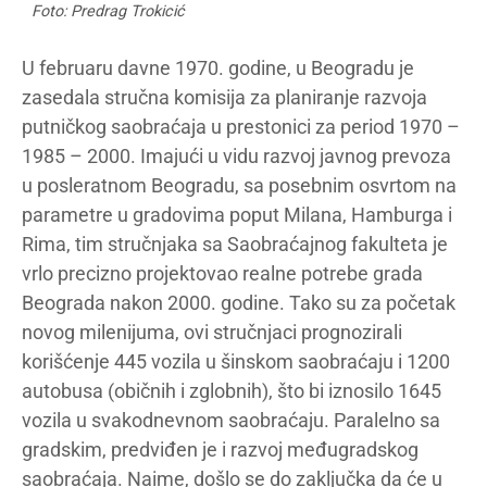
Foto: Predrag Trokicić
U februaru davne 1970. godine, u Beogradu je
zasedala stručna komisija za planiranje razvoja
putničkog saobraćaja u prestonici za period 1970 –
1985 – 2000. Imajući u vidu razvoj javnog prevoza
u posleratnom Beogradu, sa posebnim osvrtom na
parametre u gradovima poput Milana, Hamburga i
Rima, tim stručnjaka sa Saobraćajnog fakulteta je
vrlo precizno projektovao realne potrebe grada
Beograda nakon 2000. godine. Tako su za početak
novog milenijuma, ovi stručnjaci prognozirali
korišćenje 445 vozila u šinskom saobraćaju i 1200
autobusa (običnih i zglobnih), što bi iznosilo 1645
vozila u svakodnevnom saobraćaju. Paralelno sa
gradskim, predviđen je i razvoj međugradskog
saobraćaja. Naime, došlo se do zaključka da će u