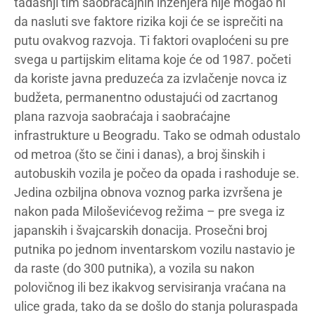
tadašnji tim saobraćajnih inženjera nije mogao ni
da nasluti sve faktore rizika koji će se isprečiti na
putu ovakvog razvoja. Ti faktori ovaploćeni su pre
svega u partijskim elitama koje će od 1987. početi
da koriste javna preduzeća za izvlačenje novca iz
budžeta, permanentno odustajući od zacrtanog
plana razvoja saobraćaja i saobraćajne
infrastrukture u Beogradu. Tako se odmah odustalo
od metroa (što se čini i danas), a broj šinskih i
autobuskih vozila je počeo da opada i rashoduje se.
Jedina ozbiljna obnova voznog parka izvršena je
nakon pada Miloševićevog režima – pre svega iz
japanskih i švajcarskih donacija. Prosečni broj
putnika po jednom inventarskom vozilu nastavio je
da raste (do 300 putnika), a vozila su nakon
polovičnog ili bez ikakvog servisiranja vraćana na
ulice grada, tako da se došlo do stanja poluraspada