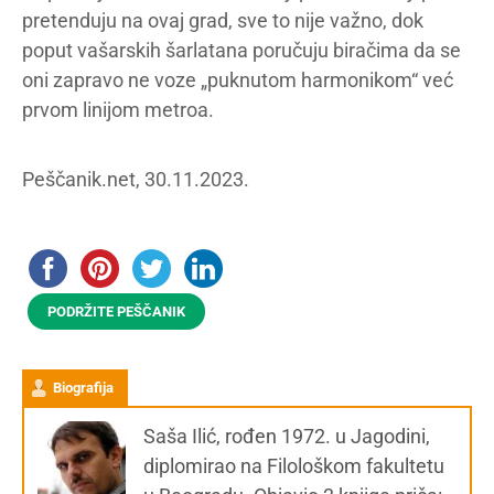
pretenduju na ovaj grad, sve to nije važno, dok
poput vašarskih šarlatana poručuju biračima da se
oni zapravo ne voze „puknutom harmonikom“ već
prvom linijom metroa.
Peščanik.net, 30.11.2023.
PODRŽITE PEŠČANIK
Biografija
Saša Ilić, rođen 1972. u Jagodini,
diplomirao na Filološkom fakultetu