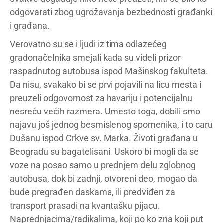
odgovarati zbog ugrožavanja bezbednosti građanki
i građana.
Verovatno su se i ljudi iz tima odlazećeg
gradonačelnika smejali kada su videli prizor
raspadnutog autobusa ispod Mašinskog fakulteta.
Da nisu, svakako bi se prvi pojavili na licu mesta i
preuzeli odgovornost za havariju i potencijalnu
nesreću većih razmera. Umesto toga, dobili smo
najavu još jednog besmislenog spomenika, i to caru
Dušanu ispod Crkve sv. Marka. Životi građana u
Beogradu su bagatelisani. Uskoro bi mogli da se
voze na posao samo u prednjem delu zglobnog
autobusa, dok bi zadnji, otvoreni deo, mogao da
bude pregrađen daskama, ili predviđen za
transport prasadi na kvantašku pijacu.
Naprednjacima/radikalima, koji po ko zna koji put