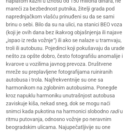
naplatom kazni u iznosu od 150 miliona dinara, ne
mareći za bezbednost putnika, žitelji grada pod
naprednjačkom vlašću prinuđeni su da se sami
brinu o sebi. Bilo da su na ulici, na stanici BEO voza
(koji je ovih dana bez ikakvog objašnjenja ili najave
„ispao iz reda vožnje“) ili ako se nalaze u tramvaju,
troli ili autobusu. Pojedinci koji pokušavaju da urade
nešto za opšte dobro, često fotografišu anomalije i
kvarove u vozilima javnog prevoza. Društvene
mreže su preplavljene fotografijama ruiniranih
autobusa i trola. Najfrekventnije su one sa
harmonikom na zglobnim autobusima. Ponegde
kroz napuklu harmoniku unutrašnjost autobusa
zaviskuje kiša, nekad sneg, dok se mogu naći
snimci kada pukotina na harmonici slobodno
radi
u
ritmu putovanja, odnosno vožnje po neravnim
beogradskim ulicama. Najupečatljivije su one