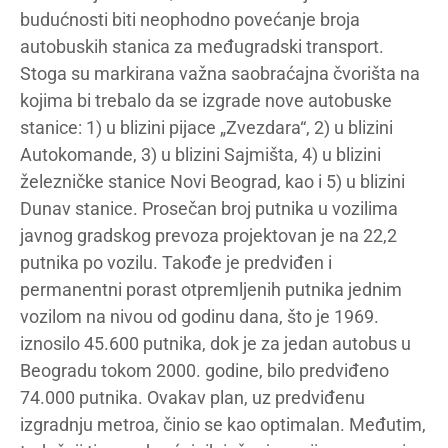
budućnosti biti neophodno povećanje broja
autobuskih stanica za međugradski transport.
Stoga su markirana važna saobraćajna čvorišta na
kojima bi trebalo da se izgrade nove autobuske
stanice: 1) u blizini pijace „Zvezdara“, 2) u blizini
Autokomande, 3) u blizini Sajmišta, 4) u blizini
železničke stanice Novi Beograd, kao i 5) u blizini
Dunav stanice. Prosečan broj putnika u vozilima
javnog gradskog prevoza projektovan je na 22,2
putnika po vozilu. Takođe je predviđen i
permanentni porast otpremljenih putnika jednim
vozilom na nivou od godinu dana, što je 1969.
iznosilo 45.600 putnika, dok je za jedan autobus u
Beogradu tokom 2000. godine, bilo predviđeno
74.000 putnika. Ovakav plan, uz predviđenu
izgradnju metroa, činio se kao optimalan. Međutim,