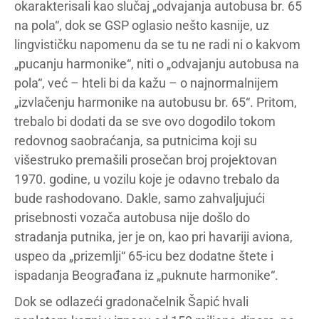
okarakterisali kao slučaj „odvajanja autobusa br. 65
na pola“, dok se GSP oglasio nešto kasnije, uz
lingvističku napomenu da se tu ne radi ni o kakvom
„pucanju harmonike“, niti o „odvajanju autobusa na
pola“, već – hteli bi da kažu – o najnormalnijem
„izvlačenju harmonike na autobusu br. 65“. Pritom,
trebalo bi dodati da se sve ovo dogodilo tokom
redovnog saobraćanja, sa putnicima koji su
višestruko premašili prosečan broj projektovan
1970. godine, u vozilu koje je odavno trebalo da
bude rashodovano. Dakle, samo zahvaljujući
prisebnosti vozača autobusa nije došlo do
stradanja putnika, jer je on, kao pri havariji aviona,
uspeo da „prizemlji“ 65-icu bez dodatne štete i
ispadanja Beograđana iz „puknute harmonike“.
Dok se odlazeći gradonačelnik Šapić hvali