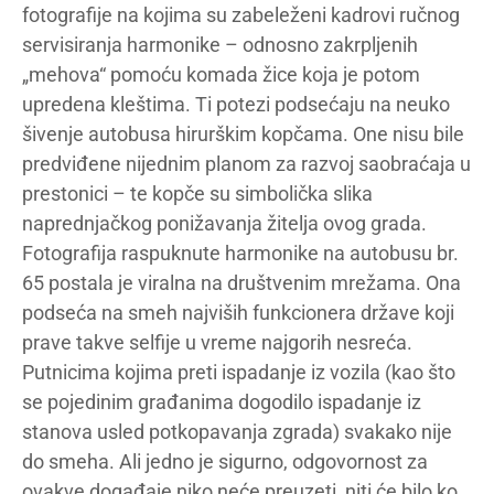
fotografije na kojima su zabeleženi kadrovi ručnog
servisiranja harmonike – odnosno zakrpljenih
„mehova“ pomoću komada žice koja je potom
upredena kleštima. Ti potezi podsećaju na neuko
šivenje autobusa hirurškim kopčama. One nisu bile
predviđene nijednim planom za razvoj saobraćaja u
prestonici – te kopče su simbolička slika
naprednjačkog ponižavanja žitelja ovog grada.
Fotografija raspuknute harmonike na autobusu br.
65 postala je viralna na društvenim mrežama. Ona
podseća na smeh najviših funkcionera države koji
prave takve selfije u vreme najgorih nesreća.
Putnicima kojima preti ispadanje iz vozila (kao što
se pojedinim građanima dogodilo ispadanje iz
stanova usled potkopavanja zgrada) svakako nije
do smeha. Ali jedno je sigurno, odgovornost za
ovakve događaje niko neće preuzeti, niti će bilo ko