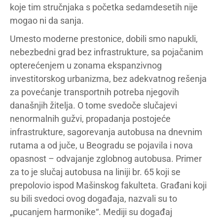
koje tim stručnjaka s početka sedamdesetih nije
mogao ni da sanja.
Umesto moderne prestonice, dobili smo napukli,
nebezbedni grad bez infrastrukture, sa pojačanim
opterećenjem u zonama ekspanzivnog
investitorskog urbanizma, bez adekvatnog rešenja
za povećanje transportnih potreba njegovih
današnjih žitelja. O tome svedoče slučajevi
nenormalnih gužvi, propadanja postojeće
infrastrukture, sagorevanja autobusa na dnevnim
rutama a od juče, u Beogradu se pojavila i nova
opasnost – odvajanje zglobnog autobusa. Primer
za to je slučaj autobusa na liniji br. 65 koji se
prepolovio ispod Mašinskog fakulteta. Građani koji
su bili svedoci ovog događaja, nazvali su to
„pucanjem harmonike“. Mediji su događaj