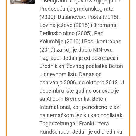
u Beogradu. Objavio 3 knjige priča:
Predosećanje građanskog rata
(2000), Dušanovac. Pošta (2015),
Lov na ježeve (2015) i 3 romana:
Berlinsko okno (2005), Pad
Kolumbije (2010) i Pas i kontrabas
(2019) za koji je dobio NIN-ovu
nagradu. Jedan je od pokretača i
urednik književnog podlistka Beton
u dnevnom listu Danas od
osnivanja 2006. do oktobra 2013. U
decembru iste godine osnovao je
sa Alidom Bremer list Beton
International, koji periodično izlazi
na nemačkom jeziku kao podlistak
Tageszeitunga i Frankfurtera
Rundschaua. Jedan je od urednika