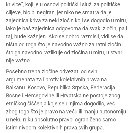
krivice”, koji je u osnovi politički i služi za političke
ciljeve, bio bi negiran, jer niko ne smatra da je
zajednica kriva za neki zločin koji se dogodio u miru,
iako je baš zajednica odgovorna da svaki zločin, pa i
taj, bude kažnjen. Ako se dobro razmisli, vidi se da
ništa od toga što je navodno važno za ratni zločin i
što ga navodno razlikuje od zločina u miru, u stvari
nije važno.
Posebno treba zločine odvezati od svih
argumenata za i protiv kolektivnih prava na
Balkanu. Kosovo, Republika Srpska, Federacija
Bosne i Hercegovine ili Hrvatska ne postoje zbog
etničkog čišćenja koje se u njima dogodilo, već
zbog toga što je pravo na veću ili manju autonomiju
u neku ruku apsolutno pravo, ograničeno samo
istim nivoom kolektivnih prava svih grupa.