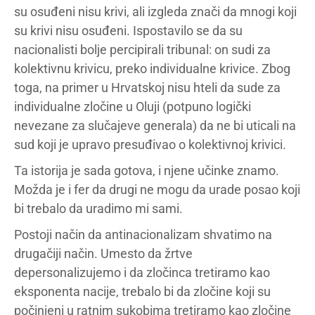
su osuđeni nisu krivi, ali izgleda znači da mnogi koji
su krivi nisu osuđeni. Ispostavilo se da su
nacionalisti bolje percipirali tribunal: on sudi za
kolektivnu krivicu, preko individualne krivice. Zbog
toga, na primer u Hrvatskoj nisu hteli da sude za
individualne zločine u Oluji (potpuno logički
nevezane za slučajeve generala) da ne bi uticali na
sud koji je upravo presuđivao o kolektivnoj krivici.
Ta istorija je sada gotova, i njene učinke znamo.
Možda je i fer da drugi ne mogu da urade posao koji
bi trebalo da uradimo mi sami.
Postoji način da antinacionalizam shvatimo na
drugačiji način. Umesto da žrtve
depersonalizujemo i da zločinca tretiramo kao
eksponenta nacije, trebalo bi da zločine koji su
počinjeni u ratnim sukobima tretiramo kao zločine