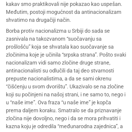
kakav smo praktikovali nije pokazao kao uspešan.
Međutim, postoji mogućnost da antinacionalizam
shvatimo na drugačiji način.
Borba protiv nacionalizma u Srbiji do sada se
zasnivala na takozvanom “suočavanju sa
prošlošću” koja se shvatala kao suočavanje sa
zločinima koje je učinila “srpska strana”. Pošto svaki
nacionalizam vidi samo zločine druge strane,
antinacionalisti su odlučili da taj deo stvarnosti
prepuste nacionalistima, a da se sami okrenu
“čišćenju u svom dvorištu”. Ukazivalo se na zločine
koji su počinjeni na našoj strani, i ne samo to, nego i
u “naše ime”. Ova fraza “u naše ime” je kopča
prema daljem koraku. Smatralo se da priznavanje
zločina nije dovoljno, nego i da se mora prihvatiti i
kazna koju je odredila “međunarodna zajednica”, a