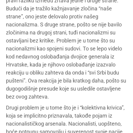
pravi razliku između žrtava jedne i druge strane.
Budući da je tražilo kažnjavanje zločina “naše
strane”, ono jeste delovalo protiv našeg
nacionalizma. S druge strane, pošto se nije bavilo
zločinima na drugoj strani, tuđi nacionalizmi su
ostavljani bez kritike. Problem je u tome što su
nacionalizmi kao spojeni sudovi. To se lepo videlo
kod nedavnog oslobađanja dvojice generala iz
Hrvatske, kada je njihovo oslobađanje izazvalo
reakciju u obliku zahteva da onda i “svi Srbi budu
pušteni”. Ova reakcija je bila kratkog daha, pošto su
dugogodišnje presude koje su usledile ostavljene
bez ovog zahteva.
Drugi problem je u tome što je i “kolektivna krivica”,
koja se implicitno priznavala, takođe pojam iz
nacionalističkog arsenala. Nacionalisti, uopšteno,
hoće potpunu samovolju i suverenost svoje nacije.