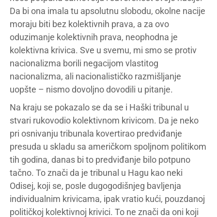
Da bi ona imala tu apsolutnu slobodu, okolne nacije
moraju biti bez kolektivnih prava, a za ovo
oduzimanje kolektivnih prava, neophodna je
kolektivna krivica. Sve u svemu, mi smo se protiv
nacionalizma borili negacijom vlastitog
nacionalizma, ali nacionalističko razmišljanje
uopšte – nismo dovoljno dovodili u pitanje.
Na kraju se pokazalo se da se i Haški tribunal u
stvari rukovodio kolektivnom krivicom. Da je neko
pri osnivanju tribunala kovertirao predviđanje
presuda u skladu sa američkom spoljnom politikom
tih godina, danas bi to predviđanje bilo potpuno
tačno. To znači da je tribunal u Hagu kao neki
Odisej, koji se, posle dugogodišnjeg bavljenja
individualnim krivicama, ipak vratio kući, pouzdanoj
političkoj kolektivnoj krivici. To ne znači da oni koji