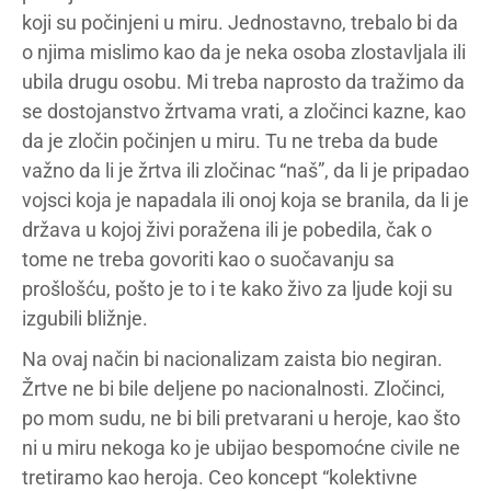
koji su počinjeni u miru. Jednostavno, trebalo bi da
o njima mislimo kao da je neka osoba zlostavljala ili
ubila drugu osobu. Mi treba naprosto da tražimo da
se dostojanstvo žrtvama vrati, a zločinci kazne, kao
da je zločin počinjen u miru. Tu ne treba da bude
važno da li je žrtva ili zločinac “naš”, da li je pripadao
vojsci koja je napadala ili onoj koja se branila, da li je
država u kojoj živi poražena ili je pobedila, čak o
tome ne treba govoriti kao o suočavanju sa
prošlošću, pošto je to i te kako živo za ljude koji su
izgubili bližnje.
Na ovaj način bi nacionalizam zaista bio negiran.
Žrtve ne bi bile deljene po nacionalnosti. Zločinci,
po mom sudu, ne bi bili pretvarani u heroje, kao što
ni u miru nekoga ko je ubijao bespomoćne civile ne
tretiramo kao heroja. Ceo koncept “kolektivne