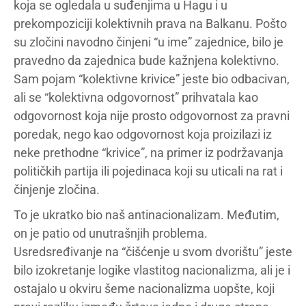
koja se ogledala u suđenjima u Hagu i u
prekompoziciji kolektivnih prava na Balkanu. Pošto
su zločini navodno činjeni “u ime” zajednice, bilo je
pravedno da zajednica bude kažnjena kolektivno.
Sam pojam “kolektivne krivice” jeste bio odbacivan,
ali se “kolektivna odgovornost” prihvatala kao
odgovornost koja nije prosto odgovornost za pravni
poredak, nego kao odgovornost koja proizilazi iz
neke prethodne “krivice”, na primer iz podržavanja
političkih partija ili pojedinaca koji su uticali na rat i
činjenje zločina.
To je ukratko bio naš antinacionalizam. Međutim,
on je patio od unutrašnjih problema.
Usredsređivanje na “čišćenje u svom dvorištu” jeste
bilo izokretanje logike vlastitog nacionalizma, ali je i
ostajalo u okviru šeme nacionalizma uopšte, koji