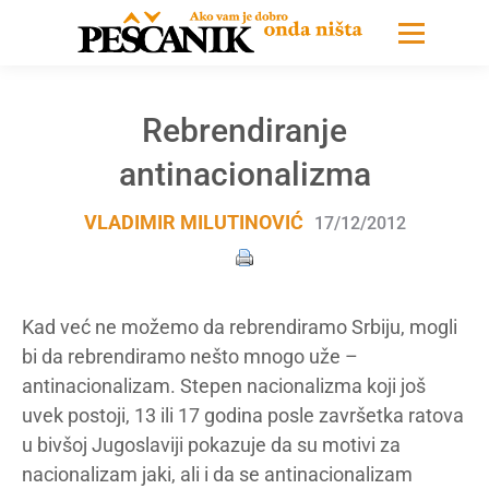
Rebrendiranje
antinacionalizma
VLADIMIR MILUTINOVIĆ
17/12/2012
Kad već ne možemo da rebrendiramo Srbiju, mogli
bi da rebrendiramo nešto mnogo uže –
antinacionalizam. Stepen nacionalizma koji još
uvek postoji, 13 ili 17 godina posle završetka ratova
u bivšoj Jugoslaviji pokazuje da su motivi za
nacionalizam jaki, ali i da se antinacionalizam