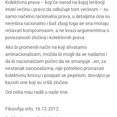
Kolektivna prava – koji će narod na kojoj teritoriji
imati većinu i pravo da odlučuje tom većinom – su
samo načelno racionalna prava, u detaljima ona su
nerešiva racionalno i baš zbog toga se ona moraju
rešavati kompromisom, a ne kvazi-argumentima o
povezanosti zločina i kolektivnih prava.
Ako bi promenili način na koji shvatamo
antinacionalizam, možda bi mogli da se nadamo i
da bi nacionalizam počeo da se smanjuje. Jer, za
nestanak nacionalizma, nije potrebno priznavati
kolektivnu krivicu i posipati se pepelom, dovoljno je
kazniti one koji su vršili zločine.
Oni ništa nisu radili u naše ime.
Filozofija.info, 16.12.2012.