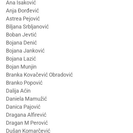
Ana Isaković
Anja Đorđević
Astrea Pejović
Biljana Srbljanović
Boban Jevtić
Bojana Denić
Bojana Janković
Bojana Lazić
Bojan Munjin
Branka Kovačević Obradović
Branko Popović
Dalija Aćin
Daniela Mamužić
Danica Pajović
Dragana Alfirević
Dragan M Perović
Dušan Komarčević