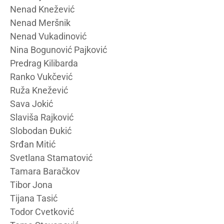
Nenad Knežević
Nenad Meršnik
Nenad Vukadinović
Nina Bogunović Pajković
Predrag Kilibarda
Ranko Vukčević
Ruža Knežević
Sava Jokić
Slaviša Rajković
Slobodan Đukić
Srđan Mitić
Svetlana Stamatović
Tamara Baračkov
Tibor Jona
Tijana Tasić
Todor Cvetković