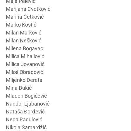
Maja Pelević
Marijana Cvetković
Marina Ćetković
Marko Kostić
Milan Marković
Milan Nešković
Milena Bogavac
Milica Mihailović
Milica Jovanović
Miloš Obradović
Miljenko Dereta
Mina Đukić
Mladen Bogićević
Nandor Ljubanović
Nataša Đorđević
Neda Radulović
Nikola Samardžić