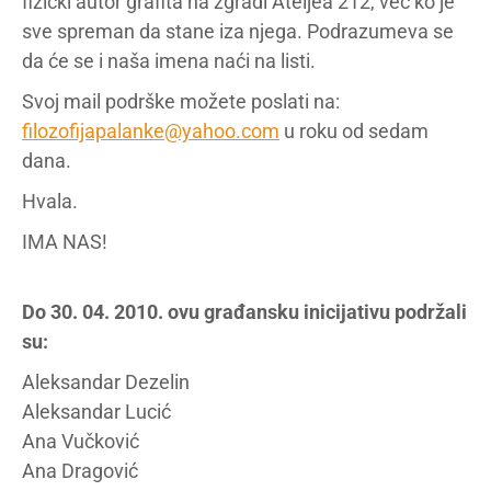
fizički autor grafita na zgradi Ateljea 212, već ko je
sve spreman da stane iza njega. Podrazumeva se
da će se i naša imena naći na listi.
Svoj mail podrške možete poslati na:
filozofijapalanke@yahoo.com
u roku od sedam
dana.
Hvala.
IMA NAS!
Do 30. 04. 2010. ovu građansku inicijativu podržali
su:
Aleksandar Dezelin
Aleksandar Lucić
Ana Vučković
Ana Dragović