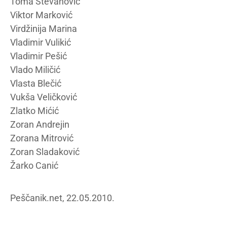
Toma Stevanović
Viktor Marković
Virdžinija Marina
Vladimir Vulikić
Vladimir Pešić
Vlado Miličić
Vlasta Blečić
Vukša Veličković
Zlatko Mićić
Zoran Andrejin
Zorana Mitrović
Zoran Sladaković
Žarko Canić
Peščanik.net, 22.05.2010.