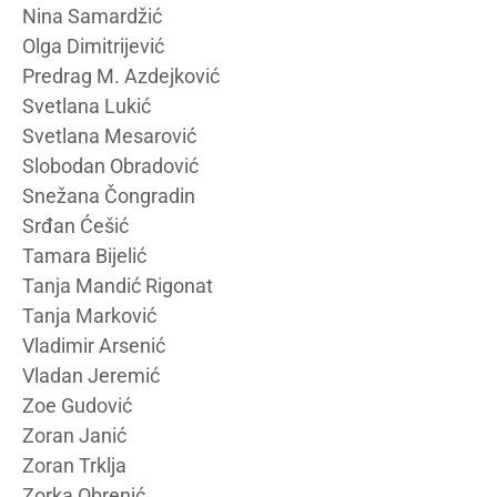
Nina Samardžić
Olga Dimitrijević
Predrag M. Azdejković
Svetlana Lukić
Svetlana Mesarović
Slobodan Obradović
Snežana Čongradin
Srđan Ćešić
Tamara Bijelić
Tanja Mandić Rigonat
Tanja Marković
Vladimir Arsenić
Vladan Jeremić
Zoe Gudović
Zoran Janić
Zoran Trklja
Zorka Obrenić