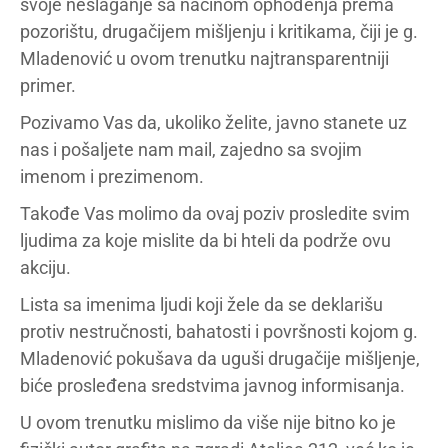
svoje neslaganje sa načinom ophođenja prema
pozorištu, drugačijem mišljenju i kritikama, čiji je g.
Mladenović u ovom trenutku najtransparentniji
primer.
Pozivamo Vas da, ukoliko želite, javno stanete uz
nas i pošaljete nam mail, zajedno sa svojim
imenom i prezimenom.
Takođe Vas molimo da ovaj poziv prosledite svim
ljudima za koje mislite da bi hteli da podrže ovu
akciju.
Lista sa imenima ljudi koji žele da se deklarišu
protiv nestručnosti, bahatosti i površnosti kojom g.
Mladenović pokušava da uguši drugačije mišljenje,
biće prosleđena sredstvima javnog informisanja.
U ovom trenutku mislimo da više nije bitno ko je