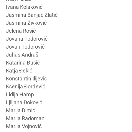
Ivana Kolaković
Jasmina Banjac Zlatić
Jasmina Živković
Jelena Rosić
Jovana Todorović
Jovan Todorović
Juhas Andraš
Katarina Đusić
Katja Đekić
Konstantin Ilijević
Ksenija Đorđević
Lidija Hamp
Ljiljana Đoković
Marija Dimić
Marija Radoman
Marija Vojnović