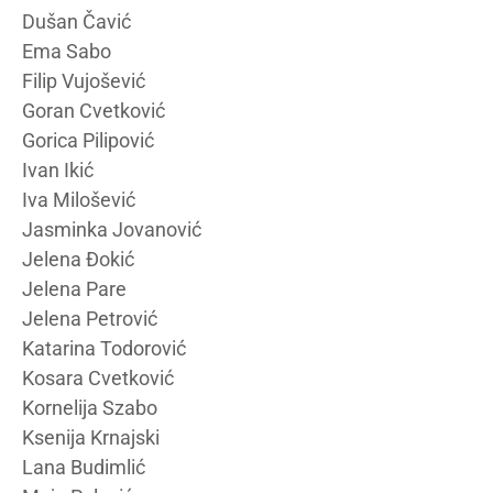
Dušan Čavić
Ema Sabo
Filip Vujošević
Goran Cvetković
Gorica Pilipović
Ivan Ikić
Iva Milošević
Jasminka Jovanović
Jelena Đokić
Jelena Pare
Jelena Petrović
Katarina Todorović
Kosara Cvetković
Kornelija Szabo
Ksenija Krnajski
Lana Budimlić