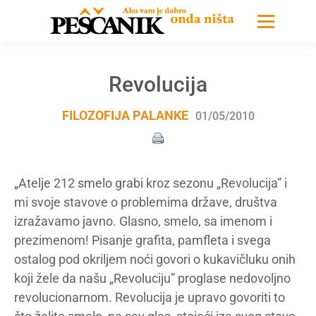
Revolucija
FILOZOFIJA PALANKE
01/05/2010
„Atelje 212 smelo grabi kroz sezonu „Revolucija” i
mi svoje stavove o problemima države, društva
izražavamo javno. Glasno, smelo, sa imenom i
prezimenom! Pisanje grafita, pamfleta i svega
ostalog pod okriljem noći govori o kukavičluku onih
koji žele da našu „Revoluciju” proglase nedovoljno
revolucionarnom. Revolucija je upravo govoriti to