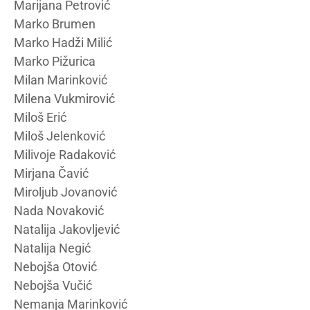
Marijana Petrović
Marko Brumen
Marko Hadži Milić
Marko Pižurica
Milan Marinković
Milena Vukmirović
Miloš Erić
Miloš Jelenković
Milivoje Radaković
Mirjana Čavić
Miroljub Jovanović
Nada Novaković
Natalija Jakovljević
Natalija Negić
Nebojša Otović
Nebojša Vučić
Nemanja Marinković