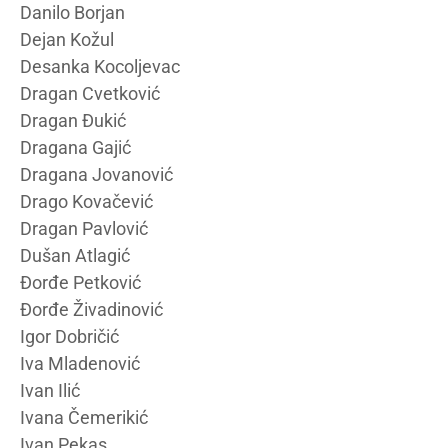
Danilo Borjan
Dejan Kožul
Desanka Kocoljevac
Dragan Cvetković
Dragan Đukić
Dragana Gajić
Dragana Jovanović
Drago Kovačević
Dragan Pavlović
Dušan Atlagić
Đorđe Petković
Đorđe Živadinović
Igor Dobričić
Iva Mladenović
Ivan Ilić
Ivana Čemerikić
Ivan Pekas