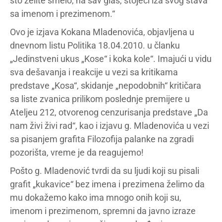
što želite smelo, na sav glas, stojeći iza svog stava
sa imenom i prezimenom.“
Ovo je izjava Kokana Mladenovića, objavljena u
dnevnom listu Politika 18.04.2010. u članku
„Jedinstveni ukus „Kose“ i koka kole“. Imajući u vidu
sva dešavanja i reakcije u vezi sa kritikama
predstave „Kosa“, skidanje „nepodobnih“ kritičara
sa liste zvanica prilikom poslednje premijere u
Ateljeu 212, otvorenog cenzurisanja predstave „Da
nam živi živi rad“, kao i izjavu g. Mladenovića u vezi
sa pisanjem grafita Filozofija palanke na zgradi
pozorišta, vreme je da reagujemo!
Pošto g. Mladenović tvrdi da su ljudi koji su pisali
grafit „kukavice“ bez imena i prezimena želimo da
mu dokažemo kako ima mnogo onih koji su,
imenom i prezimenom, spremni da javno izraze