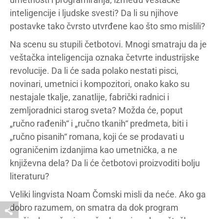
inteligencije i ljudske svesti? Da li su njihove
postavke tako čvrsto utvrđene kao što smo mislili?
Na scenu su stupili četbotovi. Mnogi smatraju da je
veštačka inteligencija oznaka četvrte industrijske
revolucije. Da li će sada polako nestati pisci,
novinari, umetnici i kompozitori, onako kako su
nestajale tkalje, zanatlije, fabrički radnici i
zemljoradnici starog sveta? Možda će, poput
„ručno rađenih“ i „ručno tkanih“ predmeta, biti i
„ručno pisanih“ romana, koji će se prodavati u
ograničenim izdanjima kao umetnička, a ne
književna dela? Da li će četbotovi proizvoditi bolju
literaturu?
Veliki lingvista Noam Čomski misli da neće. Ako ga
dobro razumem, on smatra da dok program