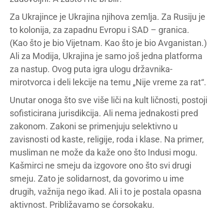
Za Ukrajince je Ukrajina njihova zemlja. Za Rusiju je
to kolonija, za zapadnu Evropu i SAD – granica.
(Kao što je bio Vijetnam. Kao što je bio Avganistan.)
Ali za Modija, Ukrajina je samo još jedna platforma
za nastup. Ovog puta igra ulogu državnika-
mirotvorca i deli lekcije na temu „Nije vreme za rat“.
Unutar onoga što sve više liči na kult ličnosti, postoji
sofisticirana jurisdikcija. Ali nema jednakosti pred
zakonom. Zakoni se primenjuju selektivno u
zavisnosti od kaste, religije, roda i klase. Na primer,
musliman ne može da kaže ono što Indusi mogu.
Kašmirci ne smeju da izgovore ono što svi drugi
smeju. Zato je solidarnost, da govorimo u ime
drugih, važnija nego ikad. Ali i to je postala opasna
aktivnost. Približavamo se ćorsokaku.