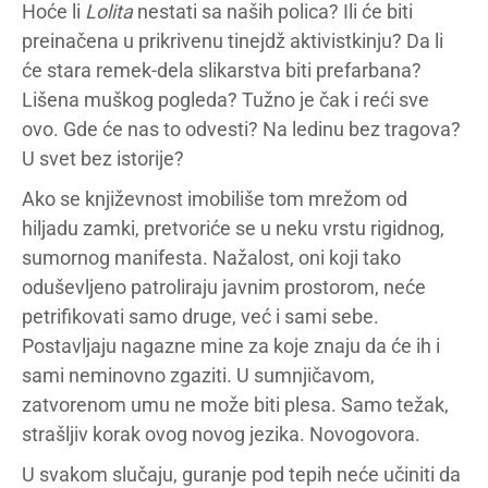
Hoće li
Lolita
nestati sa naših polica? Ili će biti
preinačena u prikrivenu tinejdž aktivistkinju? Da li
će stara remek-dela slikarstva biti prefarbana?
Lišena muškog pogleda? Tužno je čak i reći sve
ovo. Gde će nas to odvesti? Na ledinu bez tragova?
U svet bez istorije?
Ako se književnost imobiliše tom mrežom od
hiljadu zamki, pretvoriće se u neku vrstu rigidnog,
sumornog manifesta. Nažalost, oni koji tako
oduševljeno patroliraju javnim prostorom, neće
petrifikovati samo druge, već i sami sebe.
Postavljaju nagazne mine za koje znaju da će ih i
sami neminovno zgaziti. U sumnjičavom,
zatvorenom umu ne može biti plesa. Samo težak,
strašljiv korak ovog novog jezika. Novogovora.
U svakom slučaju, guranje pod tepih neće učiniti da