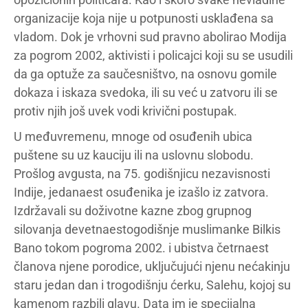
organizacije koja nije u potpunosti usklađena sa
vladom. Dok je vrhovni sud pravno abolirao Modija
za pogrom 2002, aktivisti i policajci koji su se usudili
da ga optuže za saučesništvo, na osnovu gomile
dokaza i iskaza svedoka, ili su već u zatvoru ili se
protiv njih još uvek vodi krivični postupak.
U međuvremenu, mnoge od osuđenih ubica
puštene su uz kauciju ili na uslovnu slobodu.
Prošlog avgusta, na 75. godišnjicu nezavisnosti
Indije, jedanaest osuđenika je izašlo iz zatvora.
Izdržavali su doživotne kazne zbog grupnog
silovanja devetnaestogodišnje muslimanke Bilkis
Bano tokom pogroma 2002. i ubistva četrnaest
članova njene porodice, uključujući njenu nećakinju
staru jedan dan i trogodišnju ćerku, Salehu, kojoj su
kamenom razbili glavu. Data im je specijalna