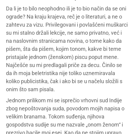
Da li je to bilo neophodno ili je to bio način da se oni
ograde? Na kraju krajeva, reč je o literaturi, a ne o
zahtevu za vizu. Privilegovani i povlašćeni muškarci
su mi stalno držali lekcije, ne samo privatno, već i
na naslovnim stranicama novina, o tome kako da
pišem, šta da pišem, kojim tonom, kakve bi teme
pristajale jednom (ženskom) piscu poput mene.
Najčešće su mi predlagali priče za decu. Činilo se
da ih moja beletristika nije toliko uznemiravala
koliko publicistika, čak i ako bi se u načelu složili s
onim što sam pisala.
Jednom prilikom mi se isprečio vrhovni sud Indije
zbog nepoštovanja suda, povodom mojih napisa o
velikim branama. Tokom suđenja, njihova
gospodstva sudije su me nazvale „onom ženom“ i
prezrivo bacile moj esej. Kao da ne stojim upravo