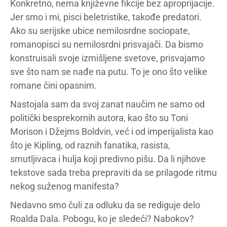
Konkretno, nema književne fikcije bez aproprijacije.
Jer smo i mi, pisci beletristike, takođe predatori.
Ako su serijske ubice nemilosrdne sociopate,
romanopisci su nemilosrdni prisvajači. Da bismo
konstruisali svoje izmišljene svetove, prisvajamo
sve što nam se nađe na putu. To je ono što velike
romane čini opasnim.
Nastojala sam da svoj zanat naučim ne samo od
politički besprekornih autora, kao što su Toni
Morison i Džejms Boldvin, već i od imperijalista kao
što je Kipling, od raznih fanatika, rasista,
smutljivaca i hulja koji predivno pišu. Da li njihove
tekstove sada treba prepraviti da se prilagode ritmu
nekog suženog manifesta?
Nedavno smo čuli za odluku da se rediguje delo
Roalda Dala. Pobogu, ko je sledeći? Nabokov?