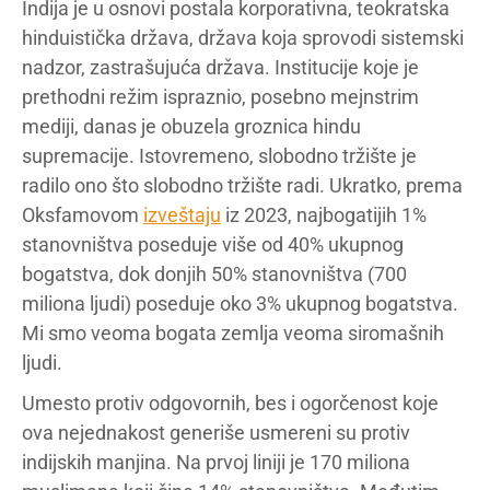
Indija je u osnovi postala korporativna, teokratska
hinduistička država, država koja sprovodi sistemski
nadzor, zastrašujuća država. Institucije koje je
prethodni režim ispraznio, posebno mejnstrim
mediji, danas je obuzela groznica hindu
supremacije. Istovremeno, slobodno tržište je
radilo ono što slobodno tržište radi. Ukratko, prema
Oksfamovom
izveštaju
iz 2023, najbogatijih 1%
stanovništva poseduje više od 40% ukupnog
bogatstva, dok donjih 50% stanovništva (700
miliona ljudi) poseduje oko 3% ukupnog bogatstva.
Mi smo veoma bogata zemlja veoma siromašnih
ljudi.
Umesto protiv odgovornih, bes i ogorčenost koje
ova nejednakost generiše usmereni su protiv
indijskih manjina. Na prvoj liniji je 170 miliona