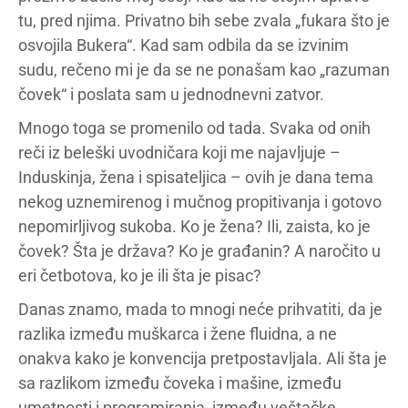
tu, pred njima. Privatno bih sebe zvala „fukara što je
osvojila Bukera“. Kad sam odbila da se izvinim
sudu, rečeno mi je da se ne ponašam kao „razuman
čovek“ i poslata sam u jednodnevni zatvor.
Mnogo toga se promenilo od tada. Svaka od onih
reči iz beleški uvodničara koji me najavljuje –
Induskinja, žena i spisateljica – ovih je dana tema
nekog uznemirenog i mučnog propitivanja i gotovo
nepomirljivog sukoba. Ko je žena? Ili, zaista, ko je
čovek? Šta je država? Ko je građanin? A naročito u
eri četbotova, ko je ili šta je pisac?
Danas znamo, mada to mnogi neće prihvatiti, da je
razlika između muškarca i žene fluidna, a ne
onakva kako je konvencija pretpostavljala. Ali šta je
sa razlikom između čoveka i mašine, između
umetnosti i programiranja, između veštačke