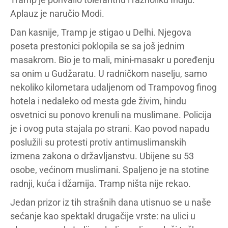
Aplauz je naručio Modi.
Dan kasnije, Tramp je stigao u Delhi. Njegova
poseta prestonici poklopila se sa još jednim
masakrom. Bio je to mali, mini-masakr u poređenju
sa onim u Gudžaratu. U radničkom naselju, samo
nekoliko kilometara udaljenom od Trampovog finog
hotela i nedaleko od mesta gde živim, hindu
osvetnici su ponovo krenuli na muslimane. Policija
je i ovog puta stajala po strani. Kao povod napadu
poslužili su protesti protiv antimuslimanskih
izmena zakona o državljanstvu. Ubijene su 53
osobe, većinom muslimani. Spaljeno je na stotine
radnji, kuća i džamija. Tramp ništa nije rekao.
Jedan prizor iz tih strašnih dana utisnuo se u naše
sećanje kao spektakl drugačije vrste: na ulici u