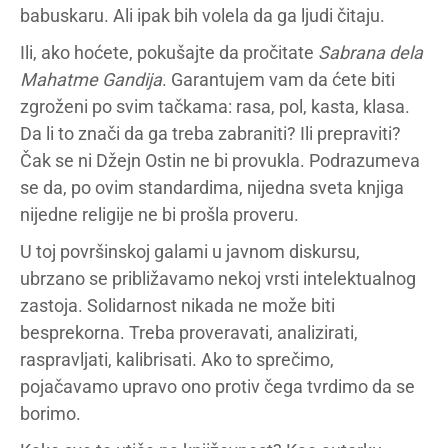
babuskaru. Ali ipak bih volela da ga ljudi čitaju.
Ili, ako hoćete, pokušajte da pročitate
Sabrana dela
Mahatme Gandija
. Garantujem vam da ćete biti
zgroženi po svim tačkama: rasa, pol, kasta, klasa.
Da li to znači da ga treba zabraniti? Ili prepraviti?
Čak se ni Džejn Ostin ne bi provukla. Podrazumeva
se da, po ovim standardima, nijedna sveta knjiga
nijedne religije ne bi prošla proveru.
U toj površinskoj galami u javnom diskursu,
ubrzano se približavamo nekoj vrsti intelektualnog
zastoja. Solidarnost nikada ne može biti
besprekorna. Treba proveravati, analizirati,
raspravljati, kalibrisati. Ako to sprečimo,
pojačavamo upravo ono protiv čega tvrdimo da se
borimo.