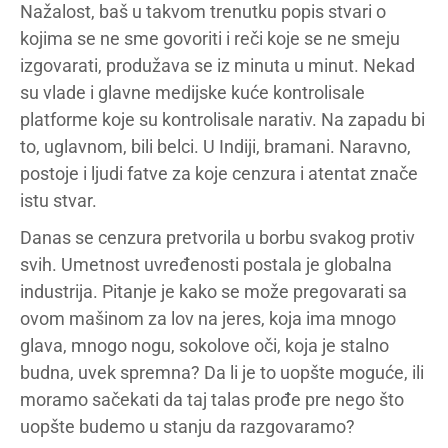
Nažalost, baš u takvom trenutku popis stvari o
kojima se ne sme govoriti i reči koje se ne smeju
izgovarati, produžava se iz minuta u minut. Nekad
su vlade i glavne medijske kuće kontrolisale
platforme koje su kontrolisale narativ. Na zapadu bi
to, uglavnom, bili belci. U Indiji, bramani. Naravno,
postoje i ljudi fatve za koje cenzura i atentat znače
istu stvar.
Danas se cenzura pretvorila u borbu svakog protiv
svih. Umetnost uvređenosti postala je globalna
industrija. Pitanje je kako se može pregovarati sa
ovom mašinom za lov na jeres, koja ima mnogo
glava, mnogo nogu, sokolove oči, koja je stalno
budna, uvek spremna? Da li je to uopšte moguće, ili
moramo sačekati da taj talas prođe pre nego što
uopšte budemo u stanju da razgovaramo?