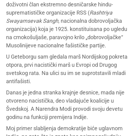
doživotni član ekstremno desničarske hindu-
suprematističke organizacije RSS (
Rashtriya
Swayamsevak Sangh
, nacionalna dobrovoljačka
organizacija) koja je 1925. konstituisana po ugledu
na crnokošuljaše, paravojno krilo „dobrovoljačke“
Musolinijeve nacionalne fašističke partije.
U Geteborgu sam gledala marš Nordijskog pokreta
otpora, prvi nacistički marš u Evropi od Drugog
svetskog rata. Na ulici su im se suprotstavili mladi
antifašisti.
Danas je jedna stranka krajnje desnice, mada nije
otvoreno nacistička, deo vladajuće koalicije u
Švedskoj. A Narendra Modi provodi svoju devetu
godinu na funkciji premijera Indije.
Moj primer slabljenja demokratije biće uglavnom