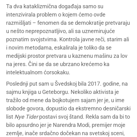
Ta dva kataklizmična događaja samo su
intenzivirala problem o kojem ćemo ovde
razmišljati – fenomen da se demokratije pretvaraju
u nešto neprepoznatljivo, ali sa uznemirujuće
poznatim svojstvima. Kontrola javne reči, starim ali
i novim metodama, eskalirala je toliko da se
medijski prostor pretvara u kaznenu mašinu za lov
na jeres. Čini se da se ubrzano krećemo ka
intelektualnom ćorsokaku.
Poslednji put sam u Švedskoj bila 2017. godine, na
sajmu knjiga u Geteborgu. Nekoliko aktivista je
tražilo od mene da bojkotujem sajam jer je, u ime
slobode govora, dopustio da ekstremno desničarski
list
Nye Tider
postavi svoj štand. Rekla sam da bi to
bilo apsurdno jer je Narendra Modi, premijer moje
zemlje, inače srdačno dočekan na svetskoj sceni,