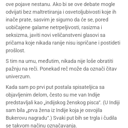
ove pojave nestanu. Ako bi se ove debate mogle
odvijati bez maltretiranja i osvetoljubivosti koje ih
inače prate, sasvim je sigurno da će se, pored
uobičajene galame netrpeljivosti, rasizma i
seksizma, javiti novi veličanstveni glasovi sa
pričama koje nikada ranije nisu ispričane i postideti
prošlost.
S tim na umu, međutim, nikada nije loše obratiti
pažnju na reči. Ponekad reč može da označi čitav
univerzum.
Kada sam po prvi put postala spisateljica sa
objavljenim delom, često su me van Indije
predstavljali kao „indijskog ženskog pisca“. (U Indiji
sam bila „prva žena iz Indije koja je osvojila
Bukerovu nagradu“.) Svaki put bih se trgla i čudila
se takvom načinu označavanja.