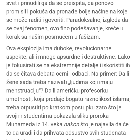
svet i prinudili ga da se preispita, da ponovo
promisli i pokuša da pronađe bolje načine na koje
se može raditi i govoriti. Paradoksalno, izgleda da
se ovaj fenomen, ovo fino podešavanje, kreće u
korak sa našim posrnućem u fašizam.
Ova eksplozija ima duboke, revolucionarne
aspekte, ali i mnoge apsurdne i destruktivne. Lako
je fokusirati se na ekstremnije detalje i iskoristiti ih
da se čitava debata ocrni i odbaci. Na primer: Da li
žene sada treba nazivati „ljudima koji imaju
menstruaciju“? Da li američku profesorku
umetnosti, koja predaje bogatu raznolikost islama,
treba otpustiti po kratkom postupku zato što je
svojim studentima pokazala sliku proroka
Muhameda iz 14. veka
nakon
što je najavila da će
to da uradi i da prihvata odsustvo svih studenata