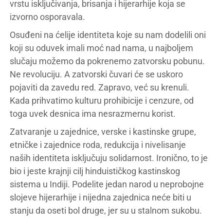
vrstu isključivanja, brisanja i hijerarhije koja se
izvorno osporavala.
Osuđeni na ćelije identiteta koje su nam dodelili oni
koji su oduvek imali moć nad nama, u najboljem
slučaju možemo da pokrenemo zatvorsku pobunu.
Ne revoluciju. A zatvorski čuvari će se uskoro
pojaviti da zavedu red. Zapravo, već su krenuli.
Kada prihvatimo kulturu prohibicije i cenzure, od
toga uvek desnica ima nesrazmernu korist.
Zatvaranje u zajednice, verske i kastinske grupe,
etničke i zajednice roda, redukcija i nivelisanje
naših identiteta isključuju solidarnost. Ironično, to je
bio i jeste krajnji cilj hinduističkog kastinskog
sistema u Indiji. Podelite jedan narod u neprobojne
slojeve hijerarhije i nijedna zajednica neće biti u
stanju da oseti bol druge, jer su u stalnom sukobu.