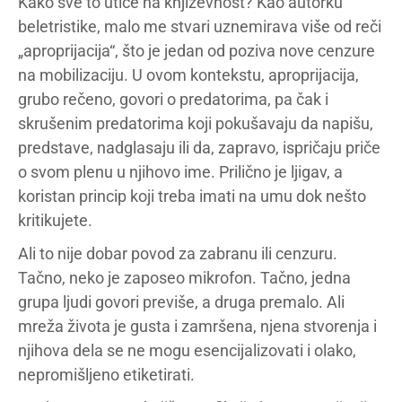
Kako sve to utiče na književnost? Kao autorku
beletristike, malo me stvari uznemirava više od reči
„aproprijacija“, što je jedan od poziva nove cenzure
na mobilizaciju. U ovom kontekstu, aproprijacija,
grubo rečeno, govori o predatorima, pa čak i
skrušenim predatorima koji pokušavaju da napišu,
predstave, nadglasaju ili da, zapravo, ispričaju priče
o svom plenu u njihovo ime. Prilično je ljigav, a
koristan princip koji treba imati na umu dok nešto
kritikujete.
Ali to nije dobar povod za zabranu ili cenzuru.
Tačno, neko je zaposeo mikrofon. Tačno, jedna
grupa ljudi govori previše, a druga premalo. Ali
mreža života je gusta i zamršena, njena stvorenja i
njihova dela se ne mogu esencijalizovati i olako,
nepromišljeno etiketirati.