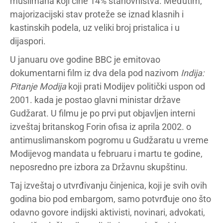
muslimana koji čine 14% stanovništva. Međutim,
majorizacijski stav proteže se iznad klasnih i
kastinskih podela, uz veliki broj pristalica i u
dijaspori.
U januaru ove godine BBC je emitovao
dokumentarni film iz dva dela pod nazivom
Indija:
Pitanje Modija
koji prati Modijev politički uspon od
2001. kada je postao glavni ministar države
Gudžarat. U filmu je po prvi put objavljen interni
izveštaj britanskog Forin ofisa iz aprila 2002. o
antimuslimanskom pogromu u Gudžaratu u vreme
Modijevog mandata u februaru i martu te godine,
neposredno pre izbora za Državnu skupštinu.
Taj izveštaj o utvrđivanju činjenica, koji je svih ovih
godina bio pod embargom, samo potvrđuje ono što
odavno govore indijski aktivisti, novinari, advokati,