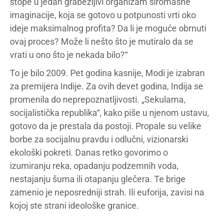
stope u jedan grabežljivi organizam siromašne
imaginacije, koja se gotovo u potpunosti vrti oko
ideje maksimalnog profita? Da li je moguće obrnuti
ovaj proces? Može li nešto što je mutiralo da se
vrati u ono što je nekada bilo?“
To je bilo 2009. Pet godina kasnije, Modi je izabran
za premijera Indije. Za ovih devet godina, Indija se
promenila do neprepoznatljivosti. „Sekularna,
socijalistička republika“, kako piše u njenom ustavu,
gotovo da je prestala da postoji. Propale su velike
borbe za socijalnu pravdu i odlučni, vizionarski
ekološki pokreti. Danas retko govorimo o
izumiranju reka, opadanju podzemnih voda,
nestajanju šuma ili otapanju glečera. Te brige
zamenio je neposredniji strah. Ili euforija, zavisi na
kojoj ste strani ideološke granice.