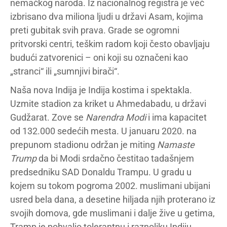
nemačkog naroda. Iz nacionalnog registra je već
izbrisano dva miliona ljudi u državi Asam, kojima
preti gubitak svih prava. Grade se ogromni
pritvorski centri, teškim radom koji često obavljaju
budući zatvorenici – oni koji su označeni kao
„stranci“ ili „sumnjivi birači“.
Naša nova Indija je Indija kostima i spektakla.
Uzmite stadion za kriket u Ahmedabadu, u državi
Gudžarat. Zove se
Narendra Modi
i ima kapacitet
od 132.000 sedećih mesta. U januaru 2020. na
prepunom stadionu održan je miting
Namaste
Trump
da bi Modi srdačno čestitao tadašnjem
predsedniku SAD Donaldu Trampu. U gradu u
kojem su tokom pogroma 2002. muslimani ubijani
usred bela dana, a desetine hiljada njih proterano iz
svojih domova, gde muslimani i dalje žive u getima,
Tramp je pohvalio tolerantnu i raznoliku Indiju.