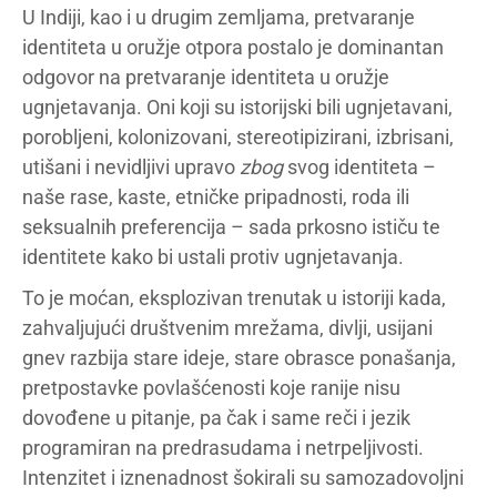
U Indiji, kao i u drugim zemljama, pretvaranje
identiteta u oružje otpora postalo je dominantan
odgovor na pretvaranje identiteta u oružje
ugnjetavanja. Oni koji su istorijski bili ugnjetavani,
porobljeni, kolonizovani, stereotipizirani, izbrisani,
utišani i nevidljivi upravo
zbog
svog identiteta –
naše rase, kaste, etničke pripadnosti, roda ili
seksualnih preferencija – sada prkosno ističu te
identitete kako bi ustali protiv ugnjetavanja.
To je moćan, eksplozivan trenutak u istoriji kada,
zahvaljujući društvenim mrežama, divlji, usijani
gnev razbija stare ideje, stare obrasce ponašanja,
pretpostavke povlašćenosti koje ranije nisu
dovođene u pitanje, pa čak i same reči i jezik
programiran na predrasudama i netrpeljivosti.
Intenzitet i iznenadnost šokirali su samozadovoljni