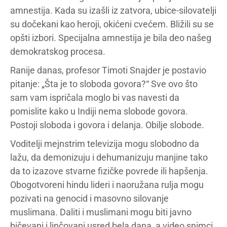
amnestija. Kada su izašli iz zatvora, ubice-silovatelji
su dočekani kao heroji, okićeni cvećem. Bližili su se
opšti izbori. Specijalna amnestija je bila deo našeg
demokratskog procesa.
Ranije danas, profesor Timoti Snajder je postavio
pitanje: „Šta je to sloboda govora?“ Sve ovo što
sam vam ispričala moglo bi vas navesti da
pomislite kako u Indiji nema slobode govora.
Postoji sloboda i govora i delanja. Obilje slobode.
Voditelji mejnstrim televizija mogu slobodno da
lažu, da demonizuju i dehumanizuju manjine tako
da to izazove stvarne fizičke povrede ili hapšenja.
Obogotvoreni hindu lideri i naoružana rulja mogu
pozivati na genocid i masovno silovanje
muslimana. Daliti i muslimani mogu biti javno
bičevani i linčovani usred bela dana, a video snimci