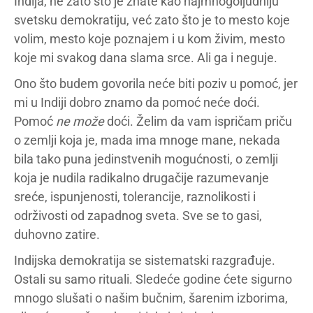
Indija, ne zato što je znate kao najmnogoljudniju
svetsku demokratiju, već zato što je to mesto koje
volim, mesto koje poznajem i u kom živim, mesto
koje mi svakog dana slama srce. Ali ga i neguje.
Ono što budem govorila neće biti poziv u pomoć, jer
mi u Indiji dobro znamo da pomoć neće doći.
Pomoć
ne može
doći. Želim da vam ispričam priču
o zemlji koja je, mada ima mnoge mane, nekada
bila tako puna jedinstvenih mogućnosti, o zemlji
koja je nudila radikalno drugačije razumevanje
sreće, ispunjenosti, tolerancije, raznolikosti i
održivosti od zapadnog sveta. Sve se to gasi,
duhovno zatire.
Indijska demokratija se sistematski razgrađuje.
Ostali su samo rituali. Sledeće godine ćete sigurno
mnogo slušati o našim bučnim, šarenim izborima,