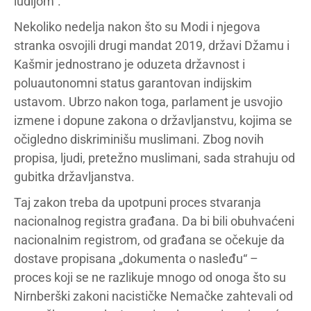
ludijom“.
Nekoliko nedelja nakon što su Modi i njegova
stranka osvojili drugi mandat 2019, državi Džamu i
Kašmir jednostrano je oduzeta državnost i
poluautonomni status garantovan indijskim
ustavom. Ubrzo nakon toga, parlament je usvojio
izmene i dopune zakona o državljanstvu, kojima se
očigledno diskriminišu muslimani. Zbog novih
propisa, ljudi, pretežno muslimani, sada strahuju od
gubitka državljanstva.
Taj zakon treba da upotpuni proces stvaranja
nacionalnog registra građana. Da bi bili obuhvaćeni
nacionalnim registrom, od građana se očekuje da
dostave propisana „dokumenta o nasleđu“ –
proces koji se ne razlikuje mnogo od onoga što su
Nirnberški zakoni nacističke Nemačke zahtevali od