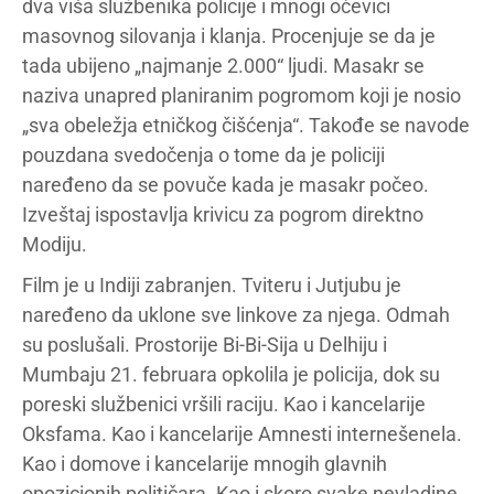
dva viša službenika policije i mnogi očevici
masovnog silovanja i klanja. Procenjuje se da je
tada ubijeno „najmanje 2.000“ ljudi. Masakr se
naziva unapred planiranim pogromom koji je nosio
„sva obeležja etničkog čišćenja“. Takođe se navode
pouzdana svedočenja o tome da je policiji
naređeno da se povuče kada je masakr počeo.
Izveštaj ispostavlja krivicu za pogrom direktno
Modiju.
Film je u Indiji zabranjen. Tviteru i Jutjubu je
naređeno da uklone sve linkove za njega. Odmah
su poslušali. Prostorije Bi-Bi-Sija u Delhiju i
Mumbaju 21. februara opkolila je policija, dok su
poreski službenici vršili raciju. Kao i kancelarije
Oksfama. Kao i kancelarije Amnesti internešenela.
Kao i domove i kancelarije mnogih glavnih
opozicionih političara. Kao i skoro svake nevladine