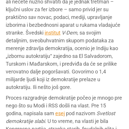
ali nećete nužno shvatiti da je jednak tretman –
ključni uslov za fer izbore – samo privid jer su
praktično sav novac, podaci, mediji, upravljanje
izborima i bezbednosni aparat u rukama vladajuće
stranke. Švedski
institut
V-Dem
, sa svojim
detaljnim, sveobuhvatnim skupom podataka za
merenje zdravlja demokratija, ocenio je Indiju kao
„izbornu autokratiju“ zajedno sa El Salvadorom,
Turskom i Mađarskom, i predviđa da će se prilike
verovatno dalje pogoršavati. Govorimo o 1,4
milijarde ljudi koji iz demokratije prelaze u
autokratiju. Ili nešto još gore.
Proces razgradnje demokratije počeo je mnogo pre
nego što su Modi i RSS došli na vlast. Pre 15
godina, napisala sam
esej
pod nazivom
Svetlost
demokratije slabi
. U to vreme, na vlasti je bila
Kongresna partija, stranka starih, feudalnih elita i