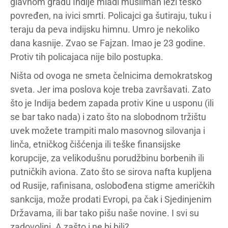
glavnom gradu Indije mladi musliman leži teško
povređen, na ivici smrti. Policajci ga šutiraju, tuku i
teraju da peva indijsku himnu. Umro je nekoliko
dana kasnije. Zvao se Fajzan. Imao je 23 godine.
Protiv tih policajaca nije bilo postupka.
Ništa od ovoga ne smeta čelnicima demokratskog
sveta. Jer ima poslova koje treba završavati. Zato
što je Indija bedem zapada protiv Kine u usponu (ili
se bar tako nada) i zato što na slobodnom tržištu
uvek možete trampiti malo masovnog silovanja i
linča, etničkog čišćenja ili teške finansijske
korupcije, za velikodušnu porudžbinu borbenih ili
putničkih aviona. Zato što se sirova nafta kupljena
od Rusije, rafinisana, oslobođena stigme američkih
sankcija, može prodati Evropi, pa čak i Sjedinjenim
Državama, ili bar tako pišu naše novine. I svi su
zadovoljni. A zašto i ne bi bili?