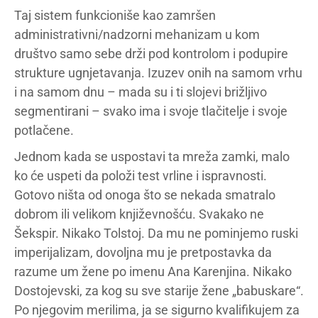
Taj sistem funkcioniše kao zamršen
administrativni/nadzorni mehanizam u kom
društvo samo sebe drži pod kontrolom i podupire
strukture ugnjetavanja. Izuzev onih na samom vrhu
i na samom dnu – mada su i ti slojevi brižljivo
segmentirani – svako ima i svoje tlačitelje i svoje
potlačene.
Jednom kada se uspostavi ta mreža zamki, malo
ko će uspeti da položi test vrline i ispravnosti.
Gotovo ništa od onoga što se nekada smatralo
dobrom ili velikom književnošću. Svakako ne
Šekspir. Nikako Tolstoj. Da mu ne pominjemo ruski
imperijalizam, dovoljna mu je pretpostavka da
razume um žene po imenu Ana Karenjina. Nikako
Dostojevski, za kog su sve starije žene „babuskare“.
Po njegovim merilima, ja se sigurno kvalifikujem za