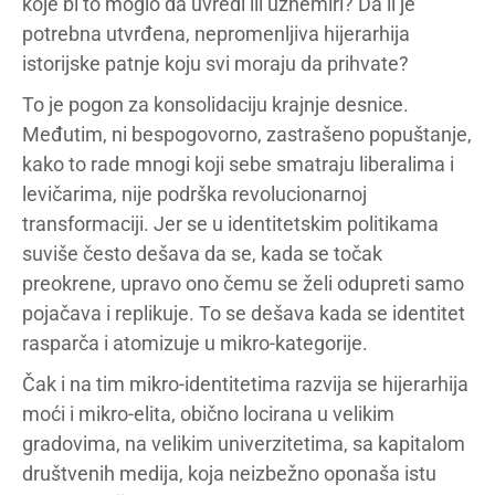
koje bi to moglo da uvredi ili uznemiri? Da li je
potrebna utvrđena, nepromenljiva hijerarhija
istorijske patnje koju svi moraju da prihvate?
To je pogon za konsolidaciju krajnje desnice.
Međutim, ni bespogovorno, zastrašeno popuštanje,
kako to rade mnogi koji sebe smatraju liberalima i
levičarima, nije podrška revolucionarnoj
transformaciji. Jer se u identitetskim politikama
suviše često dešava da se, kada se točak
preokrene, upravo ono čemu se želi odupreti samo
pojačava i replikuje. To se dešava kada se identitet
rasparča i atomizuje u mikro-kategorije.
Čak i na tim mikro-identitetima razvija se hijerarhija
moći i mikro-elita, obično locirana u velikim
gradovima, na velikim univerzitetima, sa kapitalom
društvenih medija, koja neizbežno oponaša istu