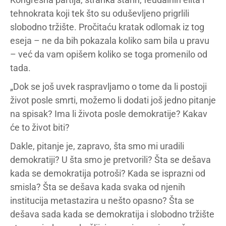
tehnokrata koji tek što su oduševljeno prigrlili
slobodno tržište. Pročitaću kratak odlomak iz tog
eseja – ne da bih pokazala koliko sam bila u pravu
– već da vam opišem koliko se toga promenilo od
tada.
„Dok se još uvek raspravljamo o tome da li postoji
život posle smrti, možemo li dodati još jedno pitanje
na spisak? Ima li života posle demokratije? Kakav
će to život biti?
Dakle, pitanje je, zapravo, šta smo mi uradili
demokratiji? U šta smo je pretvorili? Šta se dešava
kada se demokratija potroši? Kada se isprazni od
smisla? Šta se dešava kada svaka od njenih
institucija metastazira u nešto opasno? Šta se
dešava sada kada se demokratija i slobodno tržište