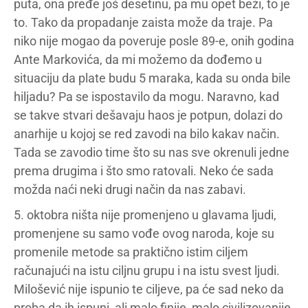
puta, ona pređe još desetinu, pa mu opet beži, to je
to. Tako da propadanje zaista može da traje. Pa
niko nije mogao da poveruje posle 89-e, onih godina
Ante Markovića, da mi možemo da dođemo u
situaciju da plate budu 5 maraka, kada su onda bile
hiljadu? Pa se ispostavilo da mogu. Naravno, kad
se takve stvari dešavaju haos je potpun, dolazi do
anarhije u kojoj se red zavodi na bilo kakav način.
Tada se zavodio time što su nas sve okrenuli jedne
prema drugima i što smo ratovali. Neko će sada
možda naći neki drugi način da nas zabavi.
5. oktobra ništa nije promenjeno u glavama ljudi,
promenjene su samo vođe ovog naroda, koje su
promenile metode sa praktično istim ciljem
računajući na istu ciljnu grupu i na istu svest ljudi.
Milošević nije ispunio te ciljeve, pa će sad neko da
proba da ih ispuni, ali malo finije, malo civilizovanije.