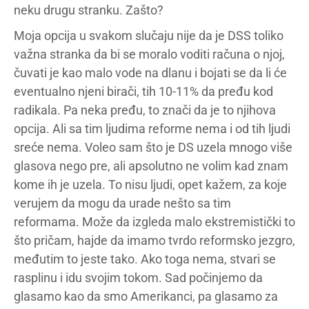
neku drugu stranku. Zašto?
Moja opcija u svakom slučaju nije da je DSS toliko
važna stranka da bi se moralo voditi računa o njoj,
čuvati je kao malo vode na dlanu i bojati se da li će
eventualno njeni birači, tih 10-11% da pređu kod
radikala. Pa neka pređu, to znači da je to njihova
opcija. Ali sa tim ljudima reforme nema i od tih ljudi
sreće nema. Voleo sam što je DS uzela mnogo više
glasova nego pre, ali apsolutno ne volim kad znam
kome ih je uzela. To nisu ljudi, opet kažem, za koje
verujem da mogu da urade nešto sa tim
reformama. Može da izgleda malo ekstremistički to
što pričam, hajde da imamo tvrdo reformsko jezgro,
međutim to jeste tako. Ako toga nema, stvari se
rasplinu i idu svojim tokom. Sad počinjemo da
glasamo kao da smo Amerikanci, pa glasamo za