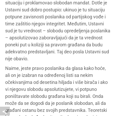
situaciju i proklamovao slobodan mandat. Dotle je
Ustavni sud dobro postupio: ukinuo je tu situaciju
potpune zavisnosti poslanika od partijskog vođe i
time zaštitio njegov integritet. Međutim, Ustavni
sud je tu vrednost – slobodu opredeljenja poslanika
– apsolutizovao zaboravljajući da je ta vrednost
poneki put u koliziji sa pravom građana da budu
adekvatno predstavljani. Taj deo posla Ustavni sud
nije obavio.
Naime, jeste pravo poslanika da glasa kako hoće,
ali on je izabran na određenoj listi sa nekim
očekivanjima od desetina hiljada i više birača i ako
vi njegovu slobodu apsolutizujete, vi potpuno
poništavate slobodu građana koji su birali. Onda
može da se dogodi da je poslanik slobodan, ali da
građani ostanu bez svojih predstavnika. Teoretski