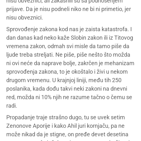
nisu obveznici, ali zakasnili su sa podnošenjem
prijave. Da je nisu podneli niko ne bi ni primetio, jer
nisu obveznici.
Sprovođenje zakona kod nas je zaista katastrofa. I
dan danas kad neko kaže Slobin zakon ili iz Titovog
vremena zakon, odmah svi misle da tamo piše da
ljude treba streljati. Ne piše, piše nešto što možda
ni ovi neće da naprave bolje, zakrčen je mehanizam
sprovođenja zakona, to je okoštalo i živi u nekom
drugom vremenu. U krajnjoj liniji, među tih 250
poslanika, kada dođu takvi neki zakoni na dnevni
red, možda ni 10% njih ne razume tačno o čemu se
radi.
Propadanje traje strašno dugo, tu se uvek setim
Zenonove Aporije i kako Ahil juri kornjaču, pa ne
može nikad da je stigne, on pređe devet desetina