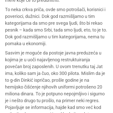
mere koje će to preduhitriti.
To neka crkva priča, ovde smo potrošači, korisnici i
poverioci, dužnici. Dok god razmišljamo u tim
kategorijama da smo pre svega ljudi, što bi rekao
pesnik – kada smo Srbi, tada smo ljudi, eto, to je to.
Dok god razmišljamo u tim kategorijama, nema tu
pomaka u ekonomiji.
Sasvim je moguće da postoje javna preduzeća u
kojima je u uoči najavljenog restruktuiranja
povećan broj zaposlenih. U ovom trenutku taj Jat
ima, koliko sam ja čuo, oko 300 pilota. Mislim da je
to g-din Dinkić ispričao, prošle godine je na
hemijsko čišćenje njihovih uniformi potrošeno 20
miliona dinara. To je potpuno nepojmljivo i sigurno
je i nešto drugo tu prošlo, na primer neki regres.
Pojavljuje se informacija, hajde kad smo već kod