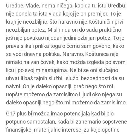
Uredbe, Vlade, nema ničega, kao da tu istu Uredbu
nije donela ta ista vlada kojoj je on premijer. To je
krajnje neozbiljno, što naravno nije Koštuničin prvi
neozbiljan potez. Mislim da on do sada praktično
još nije povukao nijedan jedini ozbiljan potez. To je
prava slika i prilika toga o čemu sam govorio, kako
se vodi dnevna politika. Naravno, Koštunica nije
nimalo naivan čovek, kako možda izgleda po svom
licu i po svojim nastupima. Ne bi se oni slučajno
uhvatili baš tajnih službi i službi bezbednosti da su
naivni. On je daleko opasniji igrač nego što mi
uopšte možemo da zamislimo i ljudi oko njega su
daleko opasniji nego što mi možemo da zamislimo.
G17 plus bi možda imao potencijala kad bi bio
potpuno samostalan, kada bi zanemario sopstvene
finansijske, materijalne interese, za koje opet ne