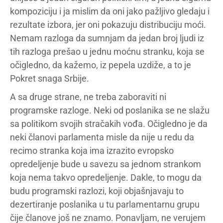
kompoziciju i ja mislim da oni jako pažljivo gledaju i
rezultate izbora, jer oni pokazuju distribuciju moći.
Nemam razloga da sumnjam da jedan broj ljudi iz
tih razloga prešao u jednu moćnu stranku, koja se
očigledno, da kažemo, iz pepela uzdiže, a to je
Pokret snaga Srbije.
A sa druge strane, ne treba zaboraviti ni
programske razloge. Neki od poslanika se ne slažu
sa politikom svojih stračakih vođa. Očigledno je da
neki članovi parlamenta misle da nije u redu da
recimo stranka koja ima izrazito evropsko
opredeljenje bude u savezu sa jednom strankom
koja nema takvo opredeljenje. Dakle, to mogu da
budu programski razlozi, koji objašnjavaju to
dezertiranje poslanika u tu parlamentarnu grupu
čije članove još ne znamo. Ponavljam, ne verujem