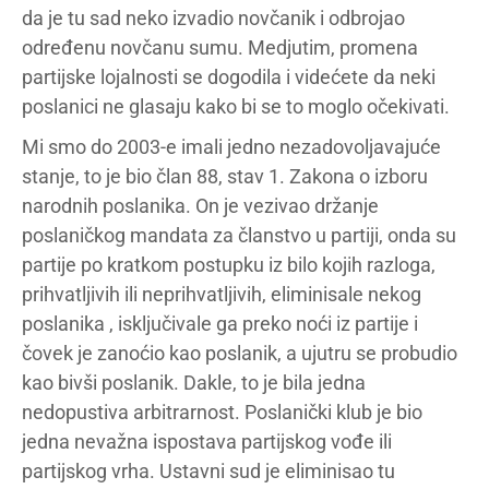
da je tu sad neko izvadio novčanik i odbrojao
određenu novčanu sumu. Medjutim, promena
partijske lojalnosti se dogodila i videćete da neki
poslanici ne glasaju kako bi se to moglo očekivati.
Mi smo do 2003-e imali jedno nezadovoljavajuće
stanje, to je bio član 88, stav 1. Zakona o izboru
narodnih poslanika. On je vezivao držanje
poslaničkog mandata za članstvo u partiji, onda su
partije po kratkom postupku iz bilo kojih razloga,
prihvatljivih ili neprihvatljivih, eliminisale nekog
poslanika , isključivale ga preko noći iz partije i
čovek je zanoćio kao poslanik, a ujutru se probudio
kao bivši poslanik. Dakle, to je bila jedna
nedopustiva arbitrarnost. Poslanički klub je bio
jedna nevažna ispostava partijskog vođe ili
partijskog vrha. Ustavni sud je eliminisao tu