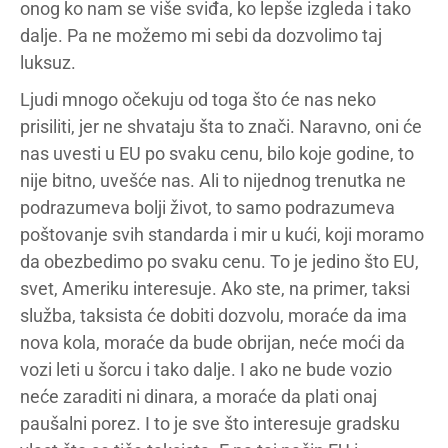
onog ko nam se više sviđa, ko lepše izgleda i tako
dalje. Pa ne možemo mi sebi da dozvolimo taj
luksuz.
Ljudi mnogo očekuju od toga što će nas neko
prisiliti, jer ne shvataju šta to znači. Naravno, oni će
nas uvesti u EU po svaku cenu, bilo koje godine, to
nije bitno, uvešće nas. Ali to nijednog trenutka ne
podrazumeva bolji život, to samo podrazumeva
poštovanje svih standarda i mir u kući, koji moramo
da obezbedimo po svaku cenu. To je jedino što EU,
svet, Ameriku interesuje. Ako ste, na primer, taksi
služba, taksista će dobiti dozvolu, moraće da ima
nova kola, moraće da bude obrijan, neće moći da
vozi leti u šorcu i tako dalje. I ako ne bude vozio
neće zaraditi ni dinara, a moraće da plati onaj
paušalni porez. I to je sve što interesuje gradsku