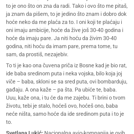
to je ono što on zna da radi. Tako i ovo što me pitaš,
ja znam da pišem, to je jedino što znam i dobro dok
hoće neko da me plaća za to. I oni koji te plaćaju i
oni imaju ambicije, hoće da žive još 30-40 godina i
hoće da imaju pare. Ja niti hoću da živim 30-40
godina, niti hoću da imam pare, prema tome, tu
sam, da prostiš, nezajebiv.
To ti je kao ona čuvena priča iz Bosne kad je bio rat,
ide baba sredinom puta i neka vojska, bilo koja joj
viče – baba, skloni se sa sred puta, ovi bombarduju,
gađaju. A ona kaže – pa šta. Pa ubiće te, baba.
Uuu, kaže ona, i tu će da me zajebu. Ti brini o tvom
životu, tebi je stalo, hoćeš ovo, hoćeš ono, baba
neće ništa, samo hoće da ide sredinom puta i to je
to.
Svetlana Lukić:
Nacionalna avio-kompanija je ovih