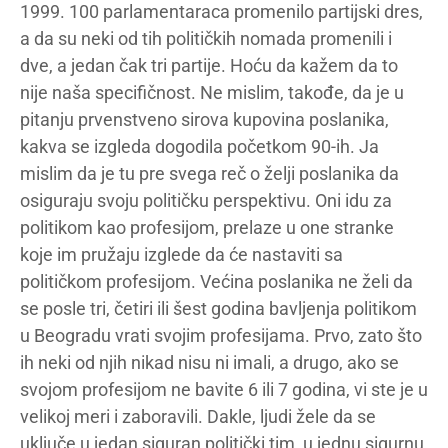
1999. 100 parlamentaraca promenilo partijski dres,
a da su neki od tih političkih nomada promenili i
dve, a jedan čak tri partije. Hoću da kažem da to
nije naša specifičnost. Ne mislim, takođe, da je u
pitanju prvenstveno sirova kupovina poslanika,
kakva se izgleda dogodila početkom 90-ih. Ja
mislim da je tu pre svega reč o želji poslanika da
osiguraju svoju političku perspektivu. Oni idu za
politikom kao profesijom, prelaze u one stranke
koje im pružaju izglede da će nastaviti sa
političkom profesijom. Većina poslanika ne želi da
se posle tri, četiri ili šest godina bavljenja politikom
u Beogradu vrati svojim profesijama. Prvo, zato što
ih neki od njih nikad nisu ni imali, a drugo, ako se
svojom profesijom ne bavite 6 ili 7 godina, vi ste je u
velikoj meri i zaboravili. Dakle, ljudi žele da se
uključe u jedan siguran politički tim, u jednu sigurnu