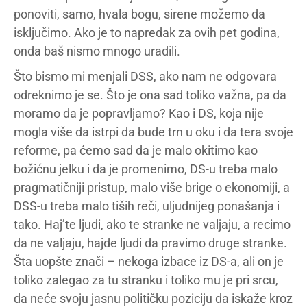
ponoviti, samo, hvala bogu, sirene možemo da
isključimo. Ako je to napredak za ovih pet godina,
onda baš nismo mnogo uradili.
Što bismo mi menjali DSS, ako nam ne odgovara
odreknimo je se. Što je ona sad toliko važna, pa da
moramo da je popravljamo? Kao i DS, koja nije
mogla više da istrpi da bude trn u oku i da tera svoje
reforme, pa ćemo sad da je malo okitimo kao
božićnu jelku i da je promenimo, DS-u treba malo
pragmatičniji pristup, malo više brige o ekonomiji, a
DSS-u treba malo tiših reči, uljudnijeg ponašanja i
tako. Haj’te ljudi, ako te stranke ne valjaju, a recimo
da ne valjaju, hajde ljudi da pravimo druge stranke.
Šta uopšte znači – nekoga izbace iz DS-a, ali on je
toliko zalegao za tu stranku i toliko mu je pri srcu,
da neće svoju jasnu političku poziciju da iskaže kroz