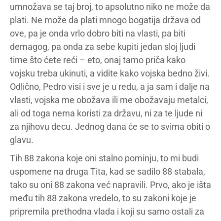
umnožava se taj broj, to apsolutno niko ne može da
plati. Ne može da plati mnogo bogatija država od
ove, pa je onda vrlo dobro biti na vlasti, pa biti
demagog, pa onda za sebe kupiti jedan sloj ljudi
time što ćete reći – eto, onaj tamo priča kako
vojsku treba ukinuti, a vidite kako vojska bedno živi.
Odlično, Pedro visi i sve je u redu, a ja sam i dalje na
vlasti, vojska me obožava ili me obožavaju metalci,
ali od toga nema koristi za državu, ni za te ljude ni
za njihovu decu. Jednog dana će se to svima obiti o
glavu.
Tih 88 zakona koje oni stalno pominju, to mi budi
uspomene na druga Tita, kad se sadilo 88 stabala,
tako su oni 88 zakona već napravili. Prvo, ako je išta
među tih 88 zakona vredelo, to su zakoni koje je
pripremila prethodna vlada i koji su samo ostali za