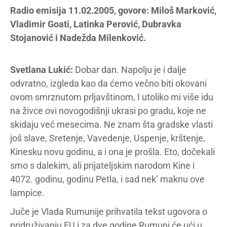
Radio emisija 11.02.2005, govore: Miloš Marković,
Vladimir Goati, Latinka Perović, Dubravka
Stojanović i Nadežda Milenković.
Svetlana Lukić:
Dobar dan. Napolju je i dalje
odvratno, izgleda kao da ćemo večno biti okovani
ovom smrznutom prljavštinom, I utoliko mi više idu
na živce ovi novogodišnji ukrasi po gradu, koje ne
skidaju već mesecima. Ne znam šta gradske vlasti
još slave, Sretenje, Vavedenje, Uspenje, krštenje,
Kinesku novu godinu, a i ona je prošla. Eto, dočekali
smo s dalekim, ali prijateljskim narodom Kine i
4072. godinu, godinu Petla, i sad nek’ maknu ove
lampice.
Juče je Vlada Rumunije prihvatila tekst ugovora o
pridruživanju EU i za dve godine Rumuni će ući u