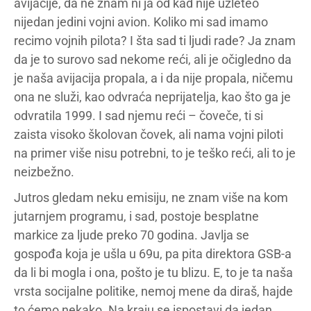
avijacije, da ne znam ni ja od kad nije uzleteo
nijedan jedini vojni avion. Koliko mi sad imamo
recimo vojnih pilota? I šta sad ti ljudi rade? Ja znam
da je to surovo sad nekome reći, ali je očigledno da
je naša avijacija propala, a i da nije propala, ničemu
ona ne služi, kao odvraća neprijatelja, kao što ga je
odvratila 1999. I sad njemu reći – čoveče, ti si
zaista visoko školovan čovek, ali nama vojni piloti
na primer više nisu potrebni, to je teško reći, ali to je
neizbežno.
Jutros gledam neku emisiju, ne znam više na kom
jutarnjem programu, i sad, postoje besplatne
markice za ljude preko 70 godina. Javlja se
gospođa koja je ušla u 69u, pa pita direktora GSB-a
da li bi mogla i ona, pošto je tu blizu. E, to je ta naša
vrsta socijalne politike, nemoj mene da diraš, hajde
to ćemo nekako. Na kraju se ispostavi da jedan