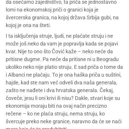
da osećamo zajedništvo, ta priča se jednostavno
lomi na ekonomskoj priči o granici koja je
švercerska granica, na kojoj država Srbija gubi, na
kojoj je ona na šteti.
I ta isključenja struje, ljudi, ne plaćate struju i ne
može još neko da vam je popravlja kada se pojavi
kvar. Nije to ono što Čović kaže – neko neće da
pritisne dugme. Pa neće da pritisne ni u Beogradu
ukoliko neko nije platio struju. E sad priča o tome da
i Albanci ne plaćaju. To je ona haška priča u suštini,
hajde, kad ste nam već odveli dva naša generala,
zašto ne nađete i dva hrvatska generala. Čekaj,
čoveče, jesu li oni krivi ili nisu? Dakle, stvari koje su
ekonomija moraju biti na ovaj način precizno
rečene – ko ne plaća struju, nema struju, ko
švercuje preko neke granice, naravno da će se naći