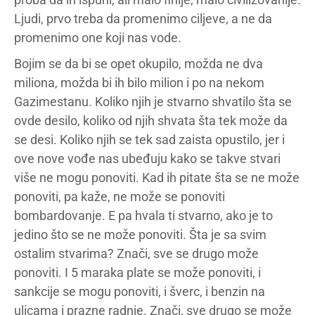
Ljudi, prvo treba da promenimo ciljeve, a ne da
promenimo one koji nas vode.
Bojim se da bi se opet okupilo, možda ne dva
miliona, možda bi ih bilo milion i po na nekom
Gazimestanu. Koliko njih je stvarno shvatilo šta se
ovde desilo, koliko od njih shvata šta tek može da
se desi. Koliko njih se tek sad zaista opustilo, jer i
ove nove vođe nas ubeđuju kako se takve stvari
više ne mogu ponoviti. Kad ih pitate šta se ne može
ponoviti, pa kaže, ne može se ponoviti
bombardovanje. E pa hvala ti stvarno, ako je to
jedino što se ne može ponoviti. Šta je sa svim
ostalim stvarima? Znači, sve se drugo može
ponoviti. I 5 maraka plate se može ponoviti, i
sankcije se mogu ponoviti, i šverc, i benzin na
ulicama i prazne radnje. Znači, sve drugo se može