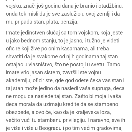
vojsku, znači još godinu dana je branio i otadžbinu,
onda tek misli da je sve zaslužio u ovoj zemlji i da
mu pripada stan, plata, penzija.
Imate jedinstven slučaj sa tom vojskom, koja jeste
u jako bednom stanju, to je jasno, i tužno je videti
oficire koji žive po onim kasarnama, ali treba
shvatiti da je svakome od njih godinama taj stan
ostajao u vlasništvo, što ne postoji u svetu. Tamo
imate vrlo jasan sistem, završili ste vojnu
akademiju, oficir ste, gde god odete čeka vas stan i
taj stan može jedino da nasledi vaša supruga, deca
ne mogu da naslede taj stan. Zašto bi moja i vaša
deca morala da uzimaju kredite da se stambeno
obezbede, a ovo će, kao da je kraljevska loza,
večito vući tu stambenu privilegiju. I naravno, sve ih
je više i više u Beogradu i po tim većim gradovima,