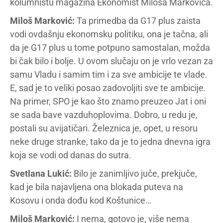
kolumnistu magazina Ekonomist Miloša Markovića.
Miloš Marković:
Ta primedba da G17 plus zaista
vodi ovdašnju ekonomsku politiku, ona je tačna, ali
da je G17 plus u tome potpuno samostalan, možda
bi čak bilo i bolje. U ovom slučaju on je vrlo vezan za
samu Vladu i samim tim i za sve ambicije te vlade.
E, sad je to veliki posao zadovoljiti sve te ambicije.
Na primer, SPO je kao što znamo preuzeo Jat i oni
se sada bave vazduhoplovima. Dobro, u redu je,
postali su avijatičari. Železnica je, opet, u resoru
neke druge stranke, tako da je to jedna dnevna igra
koja se vodi od danas do sutra.
Svetlana Lukić:
Bilo je zanimljivo juče, prekjuče,
kad je bila najavljena ona blokada puteva na
Kosovu i onda dođu kod Koštunice…
Miloš Marković:
I nema, gotovo je, više nema