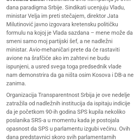
dana paradigma Srbije. Sindikati ucenjuju Vladu,
ministar Velja im preti stečajem, direktor Jata
Milutinović javno izgovara kretensku političku
formulu na kojoj je Vlada sazdana – mene može da
smeni samo moj partijski šef, a ne nadležni
ministar. Avio-mehaničari prete da će rastaviti
avione na šrafčiće ako im zahtevi ne budu
ispunjeni, a usred svega toga predsednik vlade
nam demonstrira da ga ništa osim Kosova i DB-a ne
zanima.
Organizacija Transparentnost Srbija je ove nedelje
zatražila od nadležnih institucija da ispitaju indicije
da je početkom 90-ih godina SPS kupila nekoliko
poslanika SRS-a u momentu kada je postojala
opasnost da SPS u parlamentu izgubi većinu. Ovih
dana predstavnici skoro svih parlamentarnih