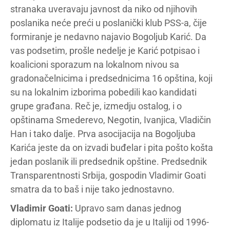
stranaka uveravaju javnost da niko od njihovih
poslanika neće preći u poslanički klub PSS-a, čije
formiranje je nedavno najavio Bogoljub Karić. Da
vas podsetim, prošle nedelje je Karić potpisao i
koalicioni sporazum na lokalnom nivou sa
gradonačelnicima i predsednicima 16 opština, koji
su na lokalnim izborima pobedili kao kandidati
grupe građana. Reč je, izmedju ostalog, i o
opštinama Smederevo, Negotin, Ivanjica, Vladičin
Han i tako dalje. Prva asocijacija na Bogoljuba
Karića jeste da on izvadi buđelar i pita pošto košta
jedan poslanik ili predsednik opštine. Predsednik
Transparentnosti Srbija, gospodin Vladimir Goati
smatra da to baš i nije tako jednostavno.
Vladimir Goati:
Upravo sam danas jednog
diplomatu iz Italije podsetio da je u Italiji od 1996-