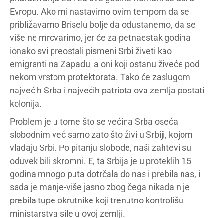
Evropu. Ako mi nastavimo ovim tempom da se
približavamo Briselu bolje da odustanemo, da se
više ne mrcvarimo, jer će za petnaestak godina
ionako svi preostali pismeni Srbi živeti kao
emigranti na Zapadu, a oni koji ostanu živeće pod
nekom vrstom protektorata. Tako će zaslugom
najvećih Srba i najvećih patriota ova zemlja postati
kolonija.
Problem je u tome što se većina Srba oseća
slobodnim već samo zato što živi u Srbiji, kojom
vladaju Srbi. Po pitanju slobode, naši zahtevi su
oduvek bili skromni. E, ta Srbija je u proteklih 15
godina mnogo puta dotrčala do nas i prebila nas, i
sada je manje-više jasno zbog čega nikada nije
prebila tupe okrutnike koji trenutno kontrolišu
ministarstva sile u ovoj zemlji.