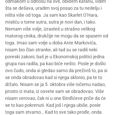
odmakom u odnosu na sve, obiđem kafanu, vidim
šta se dešava, uradim svoj posao za tu nedelju i
ništa više od toga. Ja sam kao Skarlet O’Hara,
misliću o tome sutra, sutra je novi dan, i tako.
Nemam više volje, izrasteš u strašno velikog
matorog cinika, drukčije ne mogu da se spasem od
toga. Imao sam volje u doba Ante Markovića,
nisam bio član stranke, ali tad su se radili neki
poreski zakoni, baš je u Ekonomskoj politici jedna
grupa nas radila, pa kao biće nešto. Posle je došlo
ovo čudo, onda si gledao samo da preživiš to, pa si
se onda obradovao kad si njega sklonio, pa te to
držalo. Nisam se ja 5. oktobra više ničemu nadao,
prosto iz inata, iz osvete sam se obradovao. Više
nisam verovao, čak ni u one Đinđićeve priče da će
se to kao pokrenuti. Kad još i njega ubiše, posle
toga sam stvarno… Kad to sve tako prođe, onda