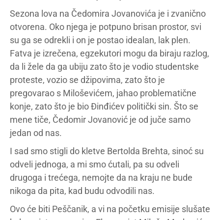
Sezona lova na Čedomira Jovanovića je i zvanično
otvorena. Oko njega je potpuno brisan prostor, svi
su ga se odrekli i on je postao idealan, lak plen.
Fatva je izrečena, egzekutori mogu da biraju razlog,
da li žele da ga ubiju zato što je vodio studentske
proteste, vozio se džipovima, zato što je
pregovarao s Miloševićem, jahao problematične
konje, zato što je bio Đinđićev politički sin. Što se
mene tiče, Čedomir Jovanović je od juče samo
jedan od nas.
I sad smo stigli do kletve Bertolda Brehta, sinoć su
odveli jednoga, a mi smo ćutali, pa su odveli
drugoga i trećega, nemojte da na kraju ne bude
nikoga da pita, kad budu odvodili nas.
Ovo će biti Peščanik, a vi na početku emisije slušate