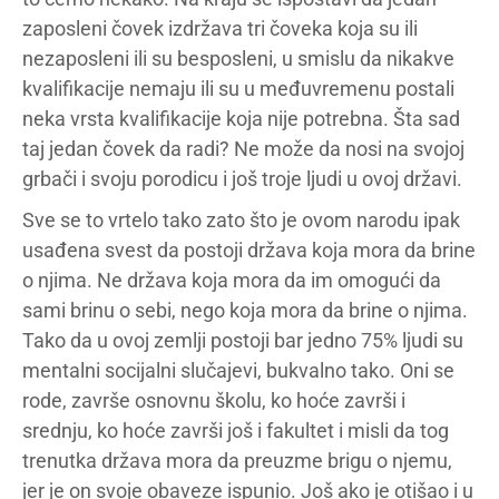
zaposleni čovek izdržava tri čoveka koja su ili
nezaposleni ili su besposleni, u smislu da nikakve
kvalifikacije nemaju ili su u međuvremenu postali
neka vrsta kvalifikacije koja nije potrebna. Šta sad
taj jedan čovek da radi? Ne može da nosi na svojoj
grbači i svoju porodicu i još troje ljudi u ovoj državi.
Sve se to vrtelo tako zato što je ovom narodu ipak
usađena svest da postoji država koja mora da brine
o njima. Ne država koja mora da im omogući da
sami brinu o sebi, nego koja mora da brine o njima.
Tako da u ovoj zemlji postoji bar jedno 75% ljudi su
mentalni socijalni slučajevi, bukvalno tako. Oni se
rode, završe osnovnu školu, ko hoće završi i
srednju, ko hoće završi još i fakultet i misli da tog
trenutka država mora da preuzme brigu o njemu,
jer je on svoje obaveze ispunio. Još ako je otišao i u