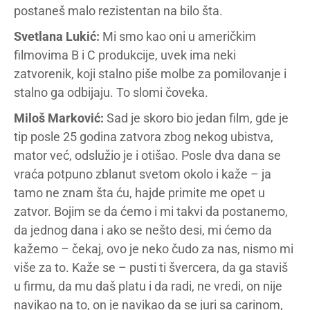
postaneš malo rezistentan na bilo šta.
Svetlana Lukić:
Mi smo kao oni u američkim
filmovima B i C produkcije, uvek ima neki
zatvorenik, koji stalno piše molbe za pomilovanje i
stalno ga odbijaju. To slomi čoveka.
Miloš Marković:
Sad je skoro bio jedan film, gde je
tip posle 25 godina zatvora zbog nekog ubistva,
mator već, odslužio je i otišao. Posle dva dana se
vraća potpuno zblanut svetom okolo i kaže – ja
tamo ne znam šta ću, hajde primite me opet u
zatvor. Bojim se da ćemo i mi takvi da postanemo,
da jednog dana i ako se nešto desi, mi ćemo da
kažemo – čekaj, ovo je neko čudo za nas, nismo mi
više za to. Kaže se – pusti ti švercera, da ga staviš
u firmu, da mu daš platu i da radi, ne vredi, on nije
navikao na to, on je navikao da se juri sa carinom,