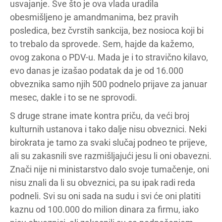
usvajanje. Sve što je ova vlada uradila
obesmišljeno je amandmanima, bez pravih
posledica, bez čvrstih sankcija, bez nosioca koji bi
to trebalo da sprovede. Sem, hajde da kažemo,
ovog zakona o PDV-u. Mada je i to stravično kilavo,
evo danas je izašao podatak da je od 16.000
obveznika samo njih 500 podnelo prijave za januar
mesec, dakle i to se ne sprovodi.
S druge strane imate kontra priču, da veći broj
kulturnih ustanova i tako dalje nisu obveznici. Neki
birokrata je tamo za svaki slučaj podneo te prijeve,
ali su zakasnili sve razmišljajući jesu li oni obavezni.
Znači nije ni ministarstvo dalo svoje tumačenje, oni
nisu znali da li su obveznici, pa su ipak radi reda
podneli. Svi su oni sada na sudu i svi će oni platiti
kaznu od 100.000 do milion dinara za firmu, iako