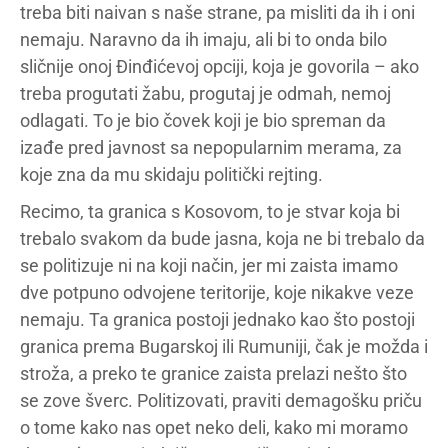
treba biti naivan s naše strane, pa misliti da ih i oni
nemaju. Naravno da ih imaju, ali bi to onda bilo
sličnije onoj Đinđićevoj opciji, koja je govorila – ako
treba progutati žabu, progutaj je odmah, nemoj
odlagati. To je bio čovek koji je bio spreman da
izađe pred javnost sa nepopularnim merama, za
koje zna da mu skidaju politički rejting.
Recimo, ta granica s Kosovom, to je stvar koja bi
trebalo svakom da bude jasna, koja ne bi trebalo da
se politizuje ni na koji način, jer mi zaista imamo
dve potpuno odvojene teritorije, koje nikakve veze
nemaju. Ta granica postoji jednako kao što postoji
granica prema Bugarskoj ili Rumuniji, čak je možda i
stroža, a preko te granice zaista prelazi nešto što
se zove šverc. Politizovati, praviti demagošku priču
o tome kako nas opet neko deli, kako mi moramo