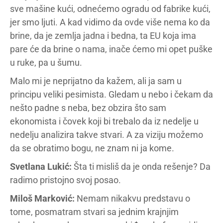
sve mašine kući, odnećemo ogradu od fabrike kući,
jer smo ljuti. A kad vidimo da ovde više nema ko da
brine, da je zemlja jadna i bedna, ta EU koja ima
pare će da brine o nama, inače ćemo mi opet puške
u ruke, pa u šumu.
Malo mi je neprijatno da kažem, ali ja sam u
principu veliki pesimista. Gledam u nebo i čekam da
nešto padne s neba, bez obzira što sam
ekonomista i čovek koji bi trebalo da iz nedelje u
nedelju analizira takve stvari. A za viziju možemo
da se obratimo bogu, ne znam ni ja kome.
Svetlana Lukić:
Šta ti misliš da je onda rešenje? Da
radimo pristojno svoj posao.
Miloš Marković:
Nemam nikakvu predstavu o
tome, posmatram stvari sa jednim krajnjim