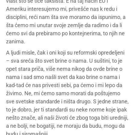
vlast što se tiče taksista. E na taj način EU i
Ameriku interesujemo mi, privešće nas k redu i
disciplini, reći nam šta sve moramo da ispunimo, a
šta ćemo mi unutar svoje zemlje da radimo i da li
ćemo svi da prebiramo po kontejnerima, to njih ne
zanima.
A ljudi misle, čak i oni koji su reformski opredeljeni
– sva sreća što svet brine o nama. U suštini, to je
opet stara priča, više nema nikog da ovde brine o
nama i sad smo našli svet da kao brine o nama i
kad-tad će nas privesti sebi, pa ćemo i mi lepo da
živimo. Ne, mi ćemo samo morati da poštujemo
sve svetske standarde i ništa drugo. S jedne strane,
to je dobro, jer ti standardi su neke norme koje ipak
nešto znače, ali naši životi će zbog toga biti uredniji,
a ne bolji, ne bogatiji, ne moraju da budu, mogu da
budu i siromašniji.