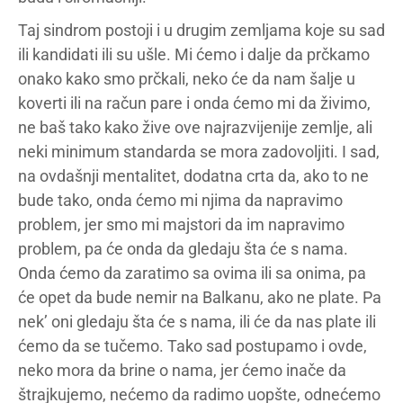
Taj sindrom postoji i u drugim zemljama koje su sad
ili kandidati ili su ušle. Mi ćemo i dalje da prčkamo
onako kako smo prčkali, neko će da nam šalje u
koverti ili na račun pare i onda ćemo mi da živimo,
ne baš tako kako žive ove najrazvijenije zemlje, ali
neki minimum standarda se mora zadovoljiti. I sad,
na ovdašnji mentalitet, dodatna crta da, ako to ne
bude tako, onda ćemo mi njima da napravimo
problem, jer smo mi majstori da im napravimo
problem, pa će onda da gledaju šta će s nama.
Onda ćemo da zaratimo sa ovima ili sa onima, pa
će opet da bude nemir na Balkanu, ako ne plate. Pa
nek’ oni gledaju šta će s nama, ili će da nas plate ili
ćemo da se tučemo. Tako sad postupamo i ovde,
neko mora da brine o nama, jer ćemo inače da
štrajkujemo, nećemo da radimo uopšte, odnećemo