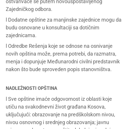
ostvarivaće se putem novouspostavljenog
Zajedničkog odbora.
l Dodatne opštine za manjinske zajednice mogu da
budu osnovane u konsultaciji sa dotičnim
zajednicama.
l Odredbe Rešenja koje se odnose na osnivanje
novih opština može, prema potrebi, da razmatra,
menja i dopunjuje Međunarodni civilni predstavnik
nakon što bude sproveden popis stanovništva.
NADLEŽNOSTI OPŠTINA
l Sve opštine imaće odgovornost iz oblasti koje
utiču na svakodnevni život građana Kosova,
uključujući: obrazovanje na predškolskom nivou,
nivou osnovnog i srednjeg obrazovanja; javnu