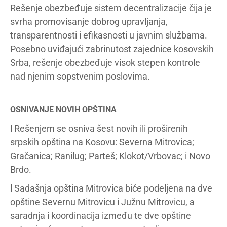
Rešenje obezbeđuje sistem decentralizacije čija je
svrha promovisanje dobrog upravljanja,
transparentnosti i efikasnosti u javnim službama.
Posebno uviđajući zabrinutost zajednice kosovskih
Srba, rešenje obezbeđuje visok stepen kontrole
nad njenim sopstvenim poslovima.
OSNIVANJE NOVIH OPŠTINA
l Rešenjem se osniva šest novih ili proširenih
srpskih opština na Kosovu: Severna Mitrovica;
Gračanica; Ranilug; Parteš; Klokot/Vrbovac; i Novo
Brdo.
l Sadašnja opština Mitrovica biće podeljena na dve
opštine Severnu Mitrovicu i Južnu Mitrovicu, a
saradnja i koordinacija između te dve opštine