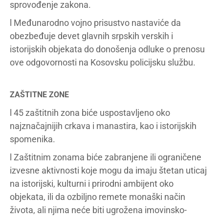
sprovođenje zakona.
l Međunarodno vojno prisustvo nastaviće da
obezbeđuje devet glavnih srpskih verskih i
istorijskih objekata do donošenja odluke o prenosu
ove odgovornosti na Kosovsku policijsku službu.
ZAŠTITNE ZONE
l 45 zaštitnih zona biće uspostavljeno oko
najznačajnijih crkava i manastira, kao i istorijskih
spomenika.
l Zaštitnim zonama biće zabranjene ili ograničene
izvesne aktivnosti koje mogu da imaju štetan uticaj
na istorijski, kulturni i prirodni ambijent oko
objekata, ili da ozbiljno remete monaški način
života, ali njima neće biti ugrožena imovinsko-