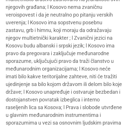
njegovih građana; l Kosovo nema zvaničnu
veroispovest i da je neutralno po pitanju verskih
uverenja; l Kosovo ima sopstvenu posebnu
zastavu, grb i himnu, koji moraju da odražavaju
njegov multietnički karakter ; l Zvanični jezici na
Kosovu budu albanski i srpski jezik; l Kosovo ima
pravo da pregovara i zaključuje međunarodne
sporazume, uključujući pravo da traži članstvo u
međunarodnim organizacijama; l Kosovo neće
imati bilo kakve teritorijalne zahteve, niti će tražiti
ujedinjenje sa bilo kojom državom ili delom bilo koje
države; l Kosovo unapređuje i ostvaruje bezbedan i
dostojanstven povratak izbeglica i interno
raseljenih lica sa Kosova; l Prava i slobode utvrđene
u glavnim međunarodnim instrumentima i
sporazumima u vezi sa osnovnim ljudskim pravima