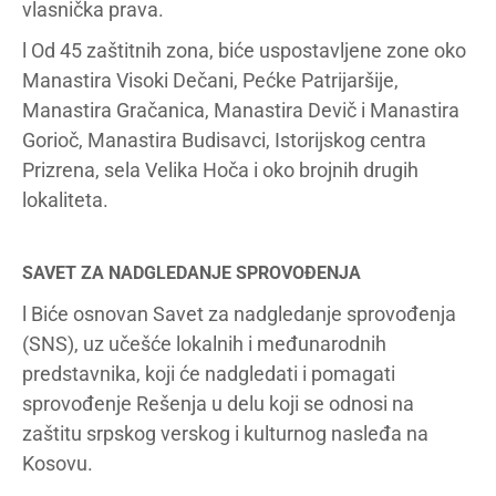
vlasnička prava.
l Od 45 zaštitnih zona, biće uspostavljene zone oko
Manastira Visoki Dečani, Pećke Patrijaršije,
Manastira Gračanica, Manastira Devič i Manastira
Gorioč, Manastira Budisavci, Istorijskog centra
Prizrena, sela Velika Hoča i oko brojnih drugih
lokaliteta.
SAVET ZA NADGLEDANJE SPROVOĐENJA
l Biće osnovan Savet za nadgledanje sprovođenja
(SNS), uz učešće lokalnih i međunarodnih
predstavnika, koji će nadgledati i pomagati
sprovođenje Rešenja u delu koji se odnosi na
zaštitu srpskog verskog i kulturnog nasleđa na
Kosovu.