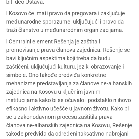
biti deo Ustava.
l Kosovo će imati pravo da pregovara i zaključuje
međunarodne sporazume, uključujući i pravo da
traži članstvo u međunarodnim organizacijama.
l Centralni element Rešenja je zaštita i
promovisanje prava članova zajednica. Rešenje se
bavi ključnim aspektima koji treba da budu
zaštićeni, uključujući kulturu, jezik, obrazovanje i
simbole. Ono takođe predviđa konkretne
mehanizme predstavljanja za članove ne-albanskih
zajednica na Kosovu u ključnim javnim
institucijama kako bi se očuvalo i podstaklo njihovo
efikasno i aktivno učešće u javnom životu. Kako bi
se u zakonodavnom procesu zaštitila prava
članova ne-albanskih zajednica na Kosovu, Rešenje
takođe predviđa da određeni taksativno nabrojani