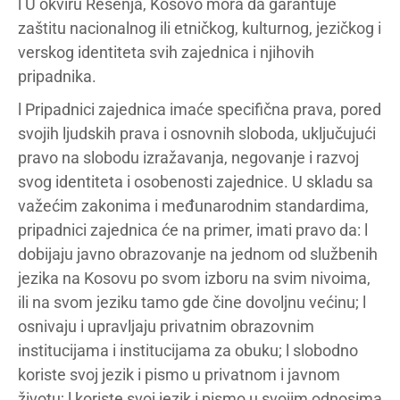
l U okviru Rešenja, Kosovo mora da garantuje
zaštitu nacionalnog ili etničkog, kulturnog, jezičkog i
verskog identiteta svih zajednica i njihovih
pripadnika.
l Pripadnici zajednica imaće specifična prava, pored
svojih ljudskih prava i osnovnih sloboda, uključujući
pravo na slobodu izražavanja, negovanje i razvoj
svog identiteta i osobenosti zajednice. U skladu sa
važećim zakonima i međunarodnim standardima,
pripadnici zajednica će na primer, imati pravo da: l
dobijaju javno obrazovanje na jednom od službenih
jezika na Kosovu po svom izboru na svim nivoima,
ili na svom jeziku tamo gde čine dovoljnu većinu; l
osnivaju i upravljaju privatnim obrazovnim
institucijama i institucijama za obuku; l slobodno
koriste svoj jezik i pismo u privatnom i javnom
životu; l koriste svoj jezik i pismo u svojim odnosima