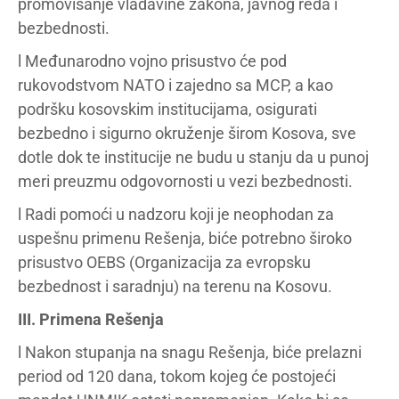
promovisanje vladavine zakona, javnog reda i
bezbednosti.
l Međunarodno vojno prisustvo će pod
rukovodstvom NATO i zajedno sa MCP, a kao
podršku kosovskim institucijama, osigurati
bezbedno i sigurno okruženje širom Kosova, sve
dotle dok te institucije ne budu u stanju da u punoj
meri preuzmu odgovornosti u vezi bezbednosti.
l Radi pomoći u nadzoru koji je neophodan za
uspešnu primenu Rešenja, biće potrebno široko
prisustvo OEBS (Organizacija za evropsku
bezbednost i saradnju) na terenu na Kosovu.
III. Primena Rešenja
l Nakon stupanja na snagu Rešenja, biće prelazni
period od 120 dana, tokom kojeg će postojeći