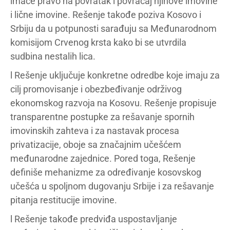
imaće pravo na povratak i povraćaj njihove imovine
i lične imovine. Rešenje takođe poziva Kosovo i
Srbiju da u potpunosti sarađuju sa Međunarodnom
komisijom Crvenog krsta kako bi se utvrdila
sudbina nestalih lica.
l Rešenje uključuje konkretne odredbe koje imaju za
cilj promovisanje i obezbeđivanje održivog
ekonomskog razvoja na Kosovu. Rešenje propisuje
transparentne postupke za rešavanje spornih
imovinskih zahteva i za nastavak procesa
privatizacije, oboje sa značajnim učešćem
međunarodne zajednice. Pored toga, Rešenje
definiše mehanizme za određivanje kosovskog
učešća u spoljnom dugovanju Srbije i za rešavanje
pitanja restitucije imovine.
l Rešenje takođe predviđa uspostavljanje