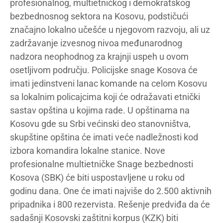
profesionalnog, multietničkog i demokratskog
bezbednosnog sektora na Kosovu, podstičući
značajno lokalno učešće u njegovom razvoju, ali uz
zadržavanje izvesnog nivoa međunarodnog
nadzora neophodnog za krajnji uspeh u ovom
osetljivom području. Policijske snage Kosova će
imati jedinstveni lanac komande na celom Kosovu
sa lokalnim policajcima koji će odražavati etnički
sastav opština u kojima rade. U opštinama na
Kosovu gde su Srbi većinski deo stanovništva,
skupštine opština će imati veće nadležnosti kod
izbora komandira lokalne stanice. Nove
profesionalne multietničke Snage bezbednosti
Kosova (SBK) će biti uspostavljene u roku od
godinu dana. One će imati najviše do 2.500 aktivnih
pripadnika i 800 rezervista. Rešenje predviđa da će
sadašnji Kosovski zaštitni korpus (KZK) biti