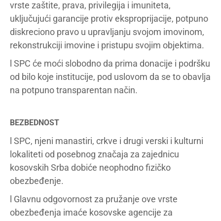
vrste zaštite, prava, privilegija i imuniteta,
uključujući garancije protiv eksproprijacije, potpuno
diskreciono pravo u upravljanju svojom imovinom,
rekonstrukciji imovine i pristupu svojim objektima.
l SPC će moći slobodno da prima donacije i podršku
od bilo koje institucije, pod uslovom da se to obavlja
na potpuno transparentan način.
BEZBEDNOST
l SPC, njeni manastiri, crkve i drugi verski i kulturni
lokaliteti od posebnog značaja za zajednicu
kosovskih Srba dobiće neophodno fizičko
obezbeđenje.
l Glavnu odgovornost za pružanje ove vrste
obezbeđenja imaće kosovske agencije za