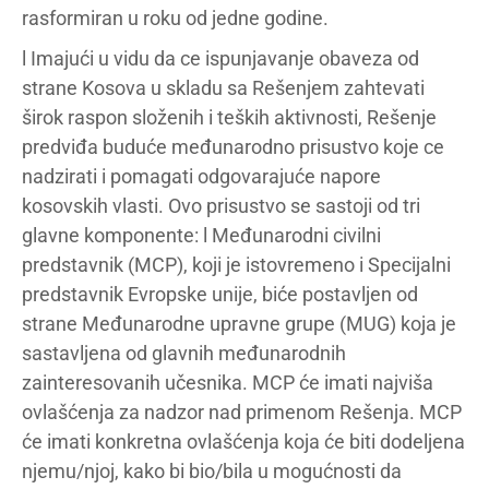
rasformiran u roku od jedne godine.
l Imajući u vidu da ce ispunjavanje obaveza od
strane Kosova u skladu sa Rešenjem zahtevati
širok raspon složenih i teških aktivnosti, Rešenje
predviđa buduće međunarodno prisustvo koje ce
nadzirati i pomagati odgovarajuće napore
kosovskih vlasti. Ovo prisustvo se sastoji od tri
glavne komponente: l Međunarodni civilni
predstavnik (MCP), koji je istovremeno i Specijalni
predstavnik Evropske unije, biće postavljen od
strane Međunarodne upravne grupe (MUG) koja je
sastavljena od glavnih međunarodnih
zainteresovanih učesnika. MCP će imati najviša
ovlašćenja za nadzor nad primenom Rešenja. MCP
će imati konkretna ovlašćenja koja će biti dodeljena
njemu/njoj, kako bi bio/bila u mogućnosti da