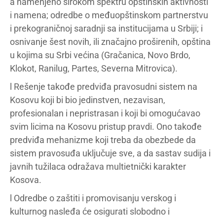
a namenjeno širokom spektru opštinskih aktivnosti
i namena; odredbe o međuopštinskom partnerstvu
i prekograničnoj saradnji sa institucijama u Srbiji; i
osnivanje šest novih, ili značajno proširenih, opština
u kojima su Srbi većina (Gračanica, Novo Brdo,
Klokot, Ranilug, Partes, Severna Mitrovica).
l Rešenje takođe predviđa pravosudni sistem na
Kosovu koji bi bio jedinstven, nezavisan,
profesionalan i nepristrasan i koji bi omogućavao
svim licima na Kosovu pristup pravdi. Ono takođe
predviđa mehanizme koji treba da obezbede da
sistem pravosuđa uključuje sve, a da sastav sudija i
javnih tužilaca odražava multietnički karakter
Kosova.
l Odredbe o zaštiti i promovisanju verskog i
kulturnog nasleđa će osigurati slobodno i