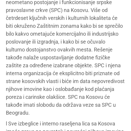
neometano postojanje i funkcionisanje srpske
pravoslavne crkve (SPC) na Kosovu. Više od
četrdeset ključnih verskih i kulturnih lokaliteta će
biti okruženo Zaštitnim zonama kako bi se sprečilo
bilo kakvo ometajuće komercijalno ili industrijsko
poslovanje ili izgradnja, i kako bi se očuvalo
kulturno dostojanstvo ovakvih mesta. Rešenje
takođe nalaže uspostavljanje dodatne fizičke
zaštite za određene izabrane objekte. SPC i njena
interna organizacija će eksplicitno biti priznate od
strane kosovskih vlasti i biće im data nepovredivost
njihove imovine kao i oslobađanje kod plaćanja
poreza i carinske olakšice. SPC na Kosovu će
takođe imati slobodu da održava veze sa SPC u
Beogradu.
l Sve izbeglice i interno raseljena lica sa Kosova