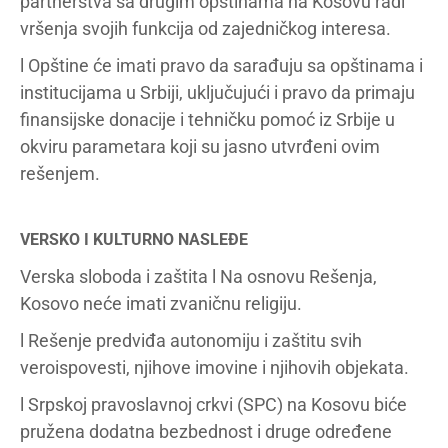
partnerstva sa drugim opštinama na Kosovu radi
vršenja svojih funkcija od zajedničkog interesa.
l Opštine će imati pravo da sarađuju sa opštinama i
institucijama u Srbiji, uključujući i pravo da primaju
finansijske donacije i tehničku pomoć iz Srbije u
okviru parametara koji su jasno utvrđeni ovim
rešenjem.
VERSKO I KULTURNO NASLEĐE
Verska sloboda i zaštita l Na osnovu Rešenja,
Kosovo neće imati zvaničnu religiju.
l Rešenje predviđa autonomiju i zaštitu svih
veroispovesti, njihove imovine i njihovih objekata.
l Srpskoj pravoslavnoj crkvi (SPC) na Kosovu biće
pružena dodatna bezbednost i druge određene