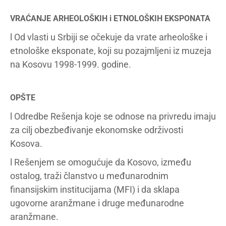
VRAĆANJE ARHEOLOŠKIH i ETNOLOŠKIH EKSPONATA
l Od vlasti u Srbiji se očekuje da vrate arheološke i
etnološke eksponate, koji su pozajmljeni iz muzeja
na Kosovu 1998-1999. godine.
OPŠTE
l Odredbe Rešenja koje se odnose na privredu imaju
za cilj obezbeđivanje ekonomske održivosti
Kosova.
l Rešenjem se omogućuje da Kosovo, između
ostalog, traži članstvo u međunarodnim
finansijskim institucijama (MFI) i da sklapa
ugovorne aranžmane i druge međunarodne
aranžmane.