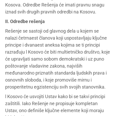
Kosova. Odredbe Rešenja će imati pravnu snagu
iznad svih drugih pravnih odredbi na Kosovu.
II. Odredbe rešenja
Rešenje se sastoji od glavnog dela u kojem se
nalazi četrnaest članova koji uspostavljaju ključne
principe i dvanaest aneksa kojima se ti principi
razrađuju l Kosovo će biti multietničko društvo, koje
će upravljati samo sobom demokratski i uz puno
poštovanje vladavine zakona, najviših
međunarodno priznatih standarda ljudskih prava i
osnovnih sloboda, i koje promoviše mirnu i
prosperitetnu egzistenciju svih svojih stanovnika.
l Kosovo će usvojiti Ustav kako bi se takvi principi
zaštitili. Iako Rešenje ne propisuje kompletan
Ustav, ono definiše ključne elemente koji moraju