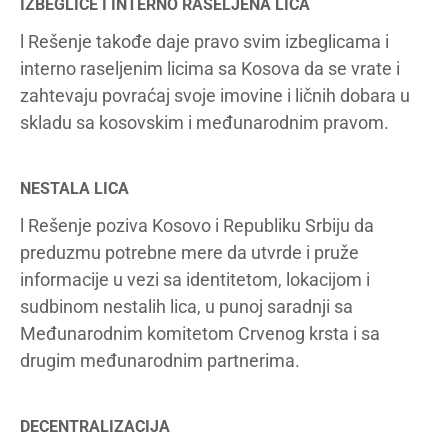
IZBEGLICE I INTERNO RASELJENA LICA
l Rešenje takođe daje pravo svim izbeglicama i
interno raseljenim licima sa Kosova da se vrate i
zahtevaju povraćaj svoje imovine i ličnih dobara u
skladu sa kosovskim i međunarodnim pravom.
NESTALA LICA
l Rešenje poziva Kosovo i Republiku Srbiju da
preduzmu potrebne mere da utvrde i pruže
informacije u vezi sa identitetom, lokacijom i
sudbinom nestalih lica, u punoj saradnji sa
Međunarodnim komitetom Crvenog krsta i sa
drugim međunarodnim partnerima.
DECENTRALIZACIJA