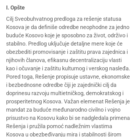
I. Opšte
Cilj Sveobuhvatnog predloga za rešenje statusa
Kosova je da definiše odredbe neophodne za jedno
buduće Kosovo koje je sposobno za život, održivo i
stabilno. Predlog uključuje detaljne mere koje će
obezbediti promovisanje i zaštitu prava zajednica i
njihovih članova, efikasnu decentralizaciju vlasti
kao i očuvanje i zaštitu kulturnog i verskog nasleđa.
Pored toga, Rešenje propisuje ustavne, ekonomske
i bezbednosne odredbe čiji je zajednički cilj da
doprinesu razvoju multietničkog, demokratskog i
prosperitetnog Kosova. Važan elemenat Rešenja je
mandat za buduće međunarodno civilno i vojno
prisustvo na Kosovu kako bi se nadgledala primena
Rešenja i pružila pomoć nadležnim vlastima
Kosova u obezbeđivanju mira i stabilnosti širom