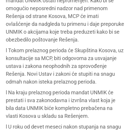
mandat UNMIK ostati nepromenjen. Kako bi se
omogućio neposredni nadzor nad primenom
Rešenja od strane Kosova, MCP će imati
ovlašćenje da nadgleda tu primenu i daje preporuke
UNMIK o akcijama koje treba preduzeti kako bi se
obezbedilo poštovanje Rešenja.
l Tokom prelaznog perioda će Skupština Kosova, uz
konsultacije sa MCP, biti odgovorna za usvajanje
ustava i zakona neophodnih za sprovođenje
Rešenja. Novi Ustav i zakoni će stupiti na snagu
odmah nakon isteka prelaznog perioda.
l Na kraju prelaznog perioda mandat UNMIK će
prestati i sva zakonodavna i izvršna vlast koja je
bila data UNMIK biće kompletno prebačena na
vlasti Kosova u skladu sa Rešenjem.
l U roku od devet meseci nakon stupanja na snagu