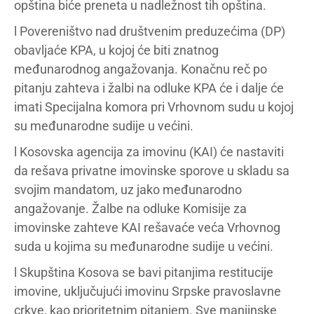
opština biće preneta u nadležnost tih opština.
l Povereništvo nad društvenim preduzećima (DP)
obavljaće KPA, u kojoj će biti znatnog
međunarodnog angažovanja. Konačnu reč po
pitanju zahteva i žalbi na odluke KPA će i dalje će
imati Specijalna komora pri Vrhovnom sudu u kojoj
su međunarodne sudije u većini.
l Kosovska agencija za imovinu (KAI) će nastaviti
da rešava privatne imovinske sporove u skladu sa
svojim mandatom, uz jako međunarodno
angažovanje. Žalbe na odluke Komisije za
imovinske zahteve KAI rešavaće veća Vrhovnog
suda u kojima su međunarodne sudije u većini.
l Skupština Kosova se bavi pitanjima restitucije
imovine, uključujući imovinu Srpske pravoslavne
crkve, kao prioritetnim pitanjem. Sve manjinske