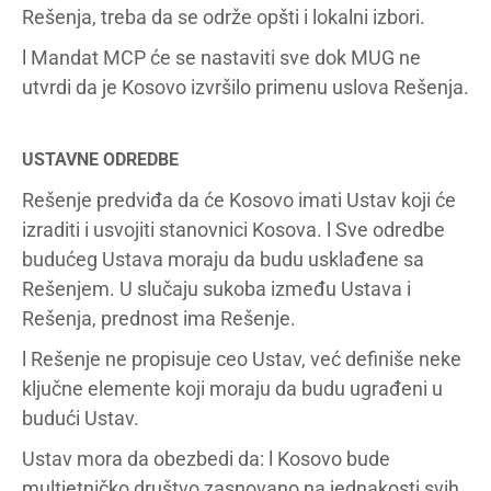
Rešenja, treba da se održe opšti i lokalni izbori.
l Mandat MCP će se nastaviti sve dok MUG ne
utvrdi da je Kosovo izvršilo primenu uslova Rešenja.
USTAVNE ODREDBE
Rešenje predviđa da će Kosovo imati Ustav koji će
izraditi i usvojiti stanovnici Kosova. l Sve odredbe
budućeg Ustava moraju da budu usklađene sa
Rešenjem. U slučaju sukoba između Ustava i
Rešenja, prednost ima Rešenje.
l Rešenje ne propisuje ceo Ustav, već definiše neke
ključne elemente koji moraju da budu ugrađeni u
budući Ustav.
Ustav mora da obezbedi da: l Kosovo bude
multietničko društvo zasnovano na jednakosti svih