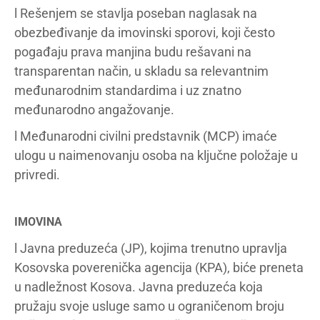
l Rešenjem se stavlja poseban naglasak na
obezbeđivanje da imovinski sporovi, koji često
pogađaju prava manjina budu rešavani na
transparentan način, u skladu sa relevantnim
međunarodnim standardima i uz znatno
međunarodno angažovanje.
l Međunarodni civilni predstavnik (MCP) imaće
ulogu u naimenovanju osoba na ključne položaje u
privredi.
IMOVINA
l Javna preduzeća (JP), kojima trenutno upravlja
Kosovska poverenička agencija (KPA), biće preneta
u nadležnost Kosova. Javna preduzeća koja
pružaju svoje usluge samo u ograničenom broju