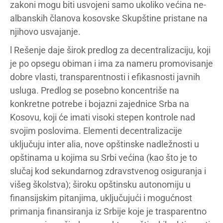
zakoni mogu biti usvojeni samo ukoliko većina ne-
albanskih članova kosovske Skupštine pristane na
njihovo usvajanje.
l Rešenje daje širok predlog za decentralizaciju, koji
je po opsegu obiman i ima za nameru promovisanje
dobre vlasti, transparentnosti i efikasnosti javnih
usluga. Predlog se posebno koncentriše na
konkretne potrebe i bojazni zajednice Srba na
Kosovu, koji će imati visoki stepen kontrole nad
svojim poslovima. Elementi decentralizacije
uključuju inter alia, nove opštinske nadležnosti u
opštinama u kojima su Srbi većina (kao što je to
slučaj kod sekundarnog zdravstvenog osiguranja i
višeg školstva); široku opštinsku autonomiju u
finansijskim pitanjima, uključujući i mogućnost
primanja finansiranja iz Srbije koje je trasparentno