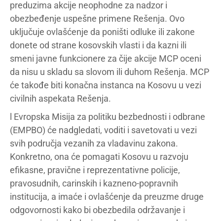
preduzima akcije neophodne za nadzor i
obezbeđenje uspešne primene Rešenja. Ovo
uključuje ovlašćenje da poništi odluke ili zakone
donete od strane kosovskih vlasti i da kazni ili
smeni javne funkcionere za čije akcije MCP oceni
da nisu u skladu sa slovom ili duhom Rešenja. MCP
će takođe biti konačna instanca na Kosovu u vezi
civilnih aspekata Rešenja.
l Evropska Misija za politiku bezbednosti i odbrane
(EMPBO) će nadgledati, voditi i savetovati u vezi
svih područja vezanih za vladavinu zakona.
Konkretno, ona će pomagati Kosovu u razvoju
efikasne, pravične i reprezentativne policije,
pravosudnih, carinskih i kazneno-popravnih
institucija, a imaće i ovlašćenje da preuzme druge
odgovornosti kako bi obezbedila održavanje i