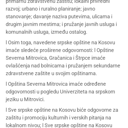
primarnu zdravstvenu zaštitu; lokalni privredni
razvoj; urbano i ruralno planiranje; javno
stanovanje; davanje naziva putevima, ulicama i
drugim javnim mestima; i pružanje javnih usluga i
komunalnih usluga, između ostalog.
l Osim toga, navedene srpske opštine na Kosovu
imaće sledeće proširene odgovornosti: l Opštine
Severna Mitrovica, Gračanica i Štrpce imaće
ovlašćenja nad bolnicama i pružanjem sekundarne
zdravstvene zaštite u svojim opštinama.
l Opština Severna Mitrovica imaće određene
odgovornosti u pogledu Univerziteta na srpskom
jeziku u Mitrovici.
l Sve srpske opštine na Kosovu biće odgovorne za
zaštitu i promociju kulturnih i verskih pitanja na
lokalnom nivou; l Sve srpske opštine na Kosovu