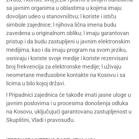
sa javnim organima u oblastima u kojima imaju
dovoljan udeo u stanovništvu; l koriste i ističu
simbole zajednice; l njihova lična imena budu
zavedena u originalnom obliku; l imaju garantovan
pristup i da budu zastupljeni u javnim elektronskim
medijima, kao i da imaju program na svom jeziku,
osnivaju i koriste svoje medije i koriste rezervisani
broj frekvencija za elektronske medije; l uživaju
neometane međusobne kontakte na Kosovu i sa
licima u bilo kojoj državi.
l Pripadnici zajednica će takođe imati jasne uloge u
javnim poslovima i u procesima donošenja odluka
na Kosovu, uključujući garantovanu zastupljenost u
Skupštini, Vladi i pravosuđu.