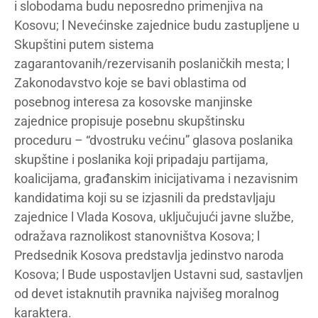
i slobodama budu neposredno primenjiva na
Kosovu; l Nevećinske zajednice budu zastupljene u
Skupštini putem sistema
zagarantovanih/rezervisanih poslaničkih mesta; l
Zakonodavstvo koje se bavi oblastima od
posebnog interesa za kosovske manjinske
zajednice propisuje posebnu skupštinsku
proceduru – “dvostruku većinu” glasova poslanika
skupštine i poslanika koji pripadaju partijama,
koalicijama, građanskim inicijativama i nezavisnim
kandidatima koji su se izjasnili da predstavljaju
zajednice l Vlada Kosova, uključujući javne službe,
odražava raznolikost stanovništva Kosova; l
Predsednik Kosova predstavlja jedinstvo naroda
Kosova; l Bude uspostavljen Ustavni sud, sastavljen
od devet istaknutih pravnika najvišeg moralnog
karaktera.