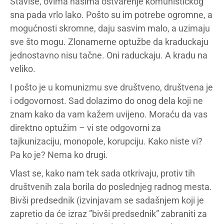
Štaviše, ovima našima ostvarenje komunističkog
sna pada vrlo lako. Pošto su im potrebe ogromne, a
mogućnosti skromne, daju sasvim malo, a uzimaju
sve što mogu. Zlonamerne optužbe da kraduckaju
jednostavno nisu tačne. Oni raduckaju. A kradu na
veliko.
I pošto je u komunizmu sve društveno, društvena je
i odgovornost. Sad dolazimo do onog dela koji ne
znam kako da vam kažem uvijeno. Moraću da vas
direktno optužim – vi ste odgovorni za
tajkunizaciju, monopole, korupciju. Kako niste vi?
Pa ko je? Nema ko drugi.
Vlast se, kako nam tek sada otkrivaju, protiv tih
društvenih zala borila do poslednjeg radnog mesta.
Bivši predsednik (izvinjavam se sadašnjem koji je
zapretio da će izraz ”bivši predsednik” zabraniti za