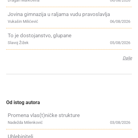
Dragan Markovina
06/08/2026
Jovina gimnazija u raljama vudu pravoslavlja
Vukašin Milićević
06/08/2026
To je dostojanstvo, glupane
Slavoj Žižek
05/08/2026
Dalje
Od istog autora
Promena vlas(t)ničke strukture
Nadežda Milenković
03/08/2026
Uhlebinitelj