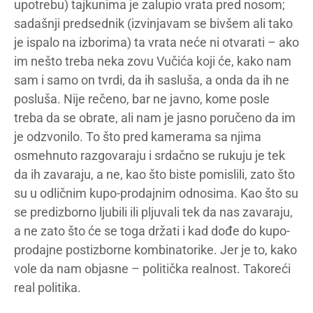
upotrebu) tajkunima je zalupio vrata pred nosom;
sadašnji predsednik (izvinjavam se bivšem ali tako
je ispalo na izborima) ta vrata neće ni otvarati – ako
im nešto treba neka zovu Vučića koji će, kako nam
sam i samo on tvrdi, da ih sasluša, a onda da ih ne
posluša. Nije rečeno, bar ne javno, kome posle
treba da se obrate, ali nam je jasno poručeno da im
je odzvonilo. To što pred kamerama sa njima
osmehnuto razgovaraju i srdačno se rukuju je tek
da ih zavaraju, a ne, kao što biste pomislili, zato što
su u odličnim kupo-prodajnim odnosima. Kao što su
se predizborno ljubili ili pljuvali tek da nas zavaraju,
a ne zato što će se toga držati i kad dođe do kupo-
prodajne postizborne kombinatorike. Jer je to, kako
vole da nam objasne – politička realnost. Takoreći
real politika.