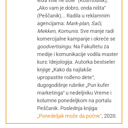
leđa više ne bole“ (Kosmodisk),
„Ako vam je dobro, onda ništa“
(Peščanik)... Radila u reklamnim
agencijama:
Mark-plan, Sači,
Mekken, Komunis
. Sve manje radi
komercijalne kampanje i okreće se
g
oodvertisingu
. Na Fakultetu za
medije i komunikacije vodila master
kurs: Idejologija. Autorka bestseler
knjige „Kako da najlakše
upropastite rođeno dete“,
dugogodišnje rubrike „Pun kufer
marketinga“ u nedeljniku Vreme i
kolumne ponedeljkom na portalu
Peščanik. Poslednja knjiga:
„Ponedeljak može da počne“
, 2020.