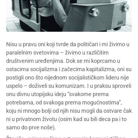
Nisu u pravu oni koji tvrde da političari i mi živimo u
paralelnim svetovima – živimo u različitim
društvenim uređenjima. Dok se mi koprcamo u
ostacima socijalizma i začecima kapitalizma, oni su
postigli ono što nijednom socijalističkom lideru nije
uspelo – doživeli su komunizam. I u praksu sproveli
onu divnu utopijsku ideju ”svakome prema
potrebama, od svakoga prema mogućnostima”,
koju ni mnogo bolji od njih nisu mogli da ostvare čak
ni u privatnom životu (osim kad su bili deca pa i to
samo do prve noše).