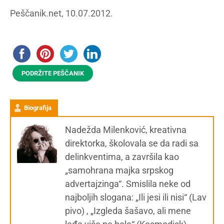
Peščanik.net, 10.07.2012.
PODRŽITE PEŠČANIK
Biografija
Nadežda Milenković, kreativna
direktorka, školovala se da radi sa
delinkventima, a završila kao
„samohrana majka srpskog
advertajzinga“. Smislila neke od
najboljih slogana: „Ili jesi ili nisi“ (Lav
pivo) , „Izgleda šašavo, ali mene