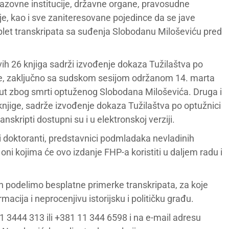
azovne institucije, državne organe, pravosudne
tije, kao i sve zaniteresovane pojedince da se jave
plet transkripata sa suđenja Slobodanu Miloševiću pred
vih 26 knjiga sadrži izvođenje dokaza Tužilaštva po
ne, zaključno sa sudskom sesijom održanom 14. marta
nut zbog smrti optuženog Slobodana Miloševića. Druga i
. knjige, sadrže izvođenje dokaza Tužilaštva po optužnici
skripti dostupni su i u elektronskoj verziji.
 i doktoranti, predstavnici podmladaka nevladinih
svi oni kojima će ovo izdanje FHP-a koristiti u daljem radu i
h podelimo besplatne primerke transkripata, za koje
acija i neprocenjivu istorijsku i političku građu.
1 3444 313 ili +381 11 344 6598 i na e-mail adresu