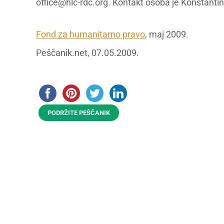
office@hlc-rdc.org
. Kontakt osoba je Konstantin
Fond za humanitarno pravo
, maj 2009.
Peščanik.net, 07.05.2009.
PODRŽITE PEŠČANIK