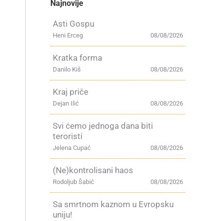
Najnovije
Asti Gospu
Heni Erceg
08/08/2026
Kratka forma
Danilo Kiš
08/08/2026
Kraj priče
Dejan Ilić
08/08/2026
Svi ćemo jednoga dana biti
teroristi
Jelena Cupać
08/08/2026
(Ne)kontrolisani haos
Rodoljub Šabić
08/08/2026
Sa smrtnom kaznom u Evropsku
uniju!