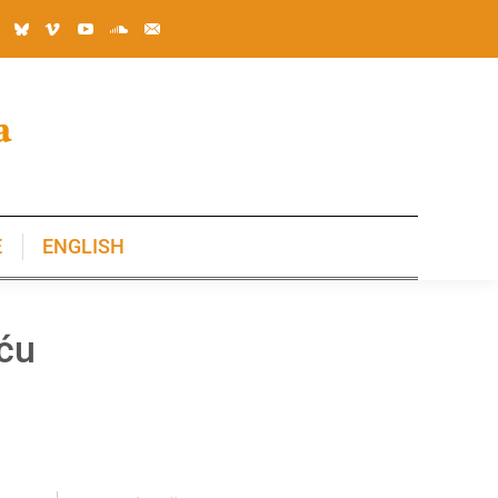
E
ENGLISH
E
ENGLISH
iću