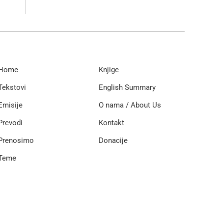
Home
Knjige
Tekstovi
English Summary
Emisije
O nama / About Us
Prevodi
Kontakt
Prenosimo
Donacije
Teme