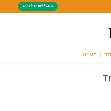
PODRŽITE PEŠČANIK
HOME
TE
HOME
TE
Tr