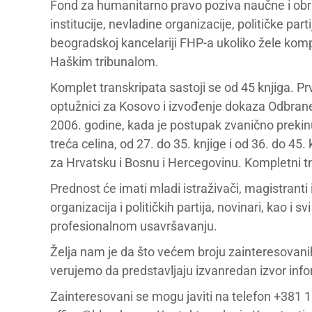
Fond za humanitarno pravo poziva naučne i obr
institucije, nevladine organizacije, političke par
beogradskoj kancelariji FHP-a ukoliko žele kom
Haškim tribunalom.
Komplet transkripata sastoji se od 45 knjiga. Pr
optužnici za Kosovo i izvođenje dokaza Odbra
2006. godine, kada je postupak zvanično preki
treća celina, od 27. do 35. knjige i od 36. do 45
za Hrvatsku i Bosnu i Hercegovinu. Kompletni tran
Prednost će imati mladi istraživači, magistranti
organizacija i političkih partija, novinari, kao i 
profesionalnom usavršavanju.
Želja nam je da što većem broju zainteresovani
verujemo da predstavljaju izvanredan izvor inform
Zainteresovani se mogu javiti na telefon +381 1