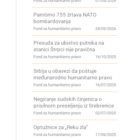
Fond za humanitarno pravo
01/05/2026
Pamtimo 755 žrtava NATO
bombardovanja
Fond za humanitarno pravo
24/03/2026
Presuda za ubistvo putnika na
stanici Štrpci nije pravična
Fond za humanitarno pravo
16/10/2025
Srbija u obavezi da poštuje
međunarodno humanitarno pravo
Fond za humanitarno pravo
16/07/2025
Negiranje sudskih činjenica o
prisilnom preseljenju iz Srebrenice
Fond za humanitarno pravo
02/07/2025
Optužnice za „Reku zla“
Fond za humanitarno pravo
17/06/2025