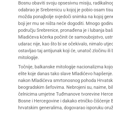
Bosnu obaviti svoju opsesivnu misiju, radikalno
odabrao je Srebrenicu u kojoj je pobio osam tis
možda ponajbolje svjedoči snimka na kojoj gene
boji jer mu se ništa neće dogoditi. Mnogo godin
području Srebrenice, pronađena je i lubanja baš
Mladićeva kćerka počinit će samoubojstvo, ustrij
udarac nije, kao što bi se očekivalo, nimalo utj
ostavljao taj antijunak koji će, unatoč zločinu 
mitologije.
Točnije, balkanske mitologije nacionalizma kojo
elite koje danas tako slave Mladićevo hapšenje. 
nakon Mladićeva smrtonosnog pohoda Hrvatskom 
beogradskim šefovima. Nebrojeni su, naime, bili
čelnicima umjetne Tuđmanove tvorevine Herceg
Bosne i Hercegovine i dakako etničko čišćenje B
hrvatskim generalima, dogovarao isporuku oružja