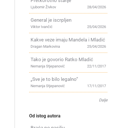
Pretkorotno stanje
Ljubomir Živkov
28/04/2026
u
General je iscrpljen
Viktor Ivančić
25/04/2026
Kakve veze imaju Mandela i Mladić
Dragan Markovina
25/04/2026
Tako je govorio Ratko Mladić
Nemanja Stjepanović
22/11/2017
„Sve je to bilo legalno“
Nemanja Stjepanović
17/11/2017
Dalje
Od istog autora
Braća po nasilju