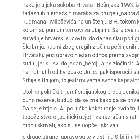
Tako je u jeku sukoba Hrvata i Bošnjaka 1993. i
tadašnjih njemačkih maraka za oružje i „napravlj
Tuđmana i Miloševića na uništenju BiH, tokom k
kojom su punjeni tenkovi za ubijanje Sarajeva i
suradnje hrvatski sudovi ni do danas nisu podig
Škabrnja, kao ni zbog drugih zločina počinjenih 
Hrvatsku jest upravo nježan odnos prema svoji
suditi, jer su svi do jedan „heroji, a ne zločinci“.
nametnutih od Evropske Unije, ipak isporučiti s
Srbije s Unijom, to jest: mi vama svoga kapital
Utoliko politički trijumf srbijanskog predsjedn
puno rezerve, budući da se zna kako ga se prive
Da se je htjelo. Ali političko koketiranje ovdašn
tobože stvore „politički uvjeti“ za razračun s ra
mogli skrivati, ako su se uopće i skrivali.
S druge strane, upravo su te vlasti, i u Srbiji i