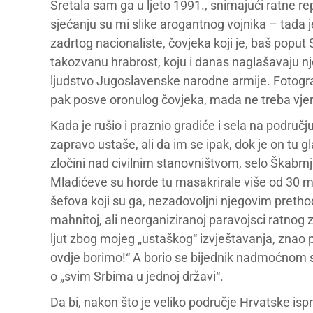
Sretala sam ga u ljeto 1991., snimajući ratne r
sjećanju su mi slike arogantnog vojnika – tada
zadrtog nacionaliste, čovjeka koji je, baš poput
takozvanu hrabrost, koju i danas naglašavaju n
ljudstvo Jugoslavenske narodne armije. Fotogra
pak posve oronulog čovjeka, mada ne treba vjerov
Kada je rušio i praznio gradiće i sela na područ
zapravo ustaše, ali da im se ipak, dok je on tu g
zločini nad civilnim stanovništvom, selo Škabrn
Mladićeve su horde tu masakrirale više od 30 mješ
šefova koji su ga, nezadovoljni njegovim pretho
mahnitoj, ali neorganiziranoj paravojsci ratnog
ljut zbog mojeg „ustaškog“ izvještavanja, znao p
ovdje borimo!“ A borio se bijednik nadmoćnom si
o „svim Srbima u jednoj državi“.
Da bi, nakon što je veliko područje Hrvatske is