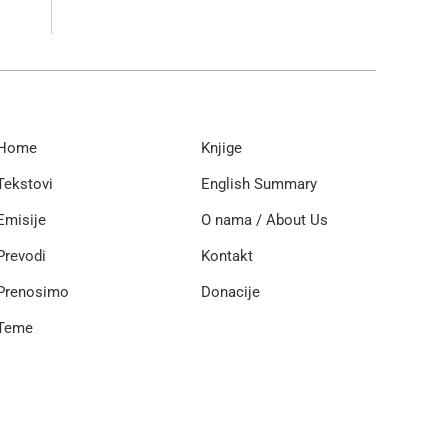
Home
Knjige
Tekstovi
English Summary
Emisije
O nama / About Us
Prevodi
Kontakt
Prenosimo
Donacije
Teme