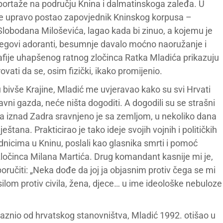
eportaže na području Knina i dalmatinskoga zaleđa. U
 je upravo postao zapovjednik Kninskog korpusa –
 Slobodana Miloševića, lagao kada bi zinuo, a kojemu je
jegovi adoranti, besumnje davalo moćno naoružanje i
fije uhapšenog ratnog zločinca Ratka Mladića prikazuju
ati da se, osim fizički, ikako promijenio.
ju bivše Krajine, Mladić me uvjeravao kako su svi Hrvati
lavni gazda, neće ništa dogoditi. A dogodili su se strašni
ja iznad Zadra sravnjeno je sa zemljom, u nekoliko dana
tana. Prakticirao je tako ideje svojih vojnih i političkih
dnicima u Kninu, poslali kao glasnika smrti i pomoć
 zločinca Milana Martića. Drug komandant kasnije mi je,
oručiti: „Neka dođe da joj ja objasnim protiv čega se mi
lom protiv civila, žena, djece… u ime ideološke nebuloze
praznio od hrvatskog stanovništva, Mladić 1992. otišao u