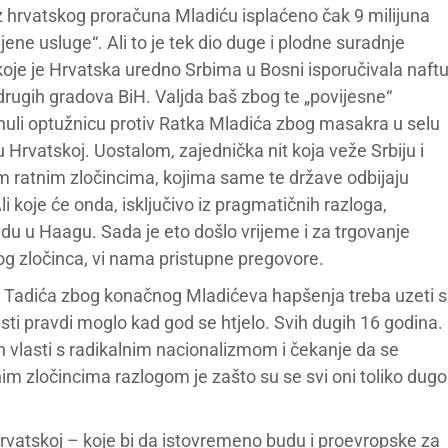
z hrvatskog proračuna Mladiću isplaćeno čak 9 milijuna
ene usluge“. Ali to je tek dio duge i plodne suradnje
oje je Hrvatska uredno Srbima u Bosni isporučivala naft
 drugih gradova BiH. Valjda baš zbog te „povijesne“
nuli optužnicu protiv Ratka Mladića zbog masakra u selu
u Hrvatskoj. Uostalom, zajednička nit koja veže Srbiju i
m ratnim zločincima, kojima same te države odbijaju
 Ali koje će onda, isključivo iz pragmatičnih razloga,
udu u Haagu. Sada je eto došlo vrijeme i za trgovanje
nog zločinca, vi nama pristupne pregovore.
ika Tadića zbog konačnog Mladićeva hapšenja treba uzeti s
sti pravdi moglo kad god se htjelo. Svih dugih 16 godina.
jih vlasti s radikalnim nacionalizmom i čekanje da se
tnim zločincima razlogom je zašto su se svi oni toliko dugo
 u Hrvatskoj – koje bi da istovremeno budu i proevropske za