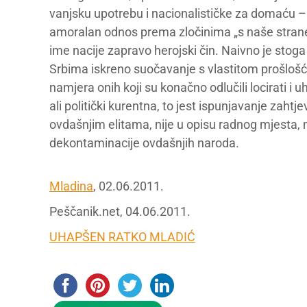
vanjsku upotrebu i nacionalističke za domaću 
amoralan odnos prema zločinima „s naše strane“,
ime nacije zapravo herojski čin. Naivno je stog
Srbima iskreno suočavanje s vlastitom prošlošću 
namjera onih koji su konačno odlučili locirati i 
ali politički kurentna, to jest ispunjavanje zahtj
ovdašnjim elitama, nije u opisu radnog mjesta, m
dekontaminacije ovdašnjih naroda.
Mladina
, 02.06.2011.
Peščanik.net, 04.06.2011.
UHAPŠEN RATKO MLADIĆ