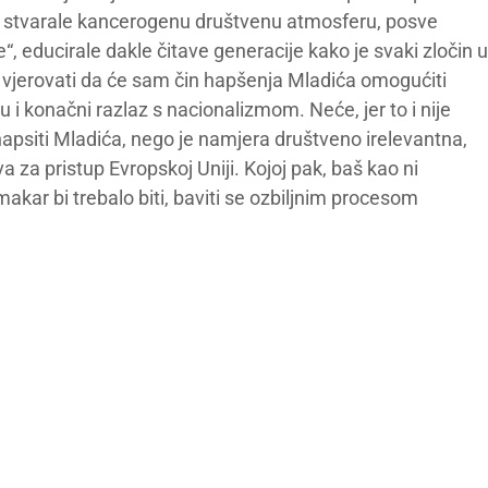
– stvarale kancerogenu društvenu atmosferu, posve
 educirale dakle čitave generacije kako je svaki zločin u
a vjerovati da će sam čin hapšenja Mladića omogućiti
i konačni razlaz s nacionalizmom. Neće, jer to i nije
uhapsiti Mladića, nego je namjera društveno irelevantna,
eva za pristup Evropskoj Uniji. Kojoj pak, baš kao ni
akar bi trebalo biti, baviti se ozbiljnim procesom