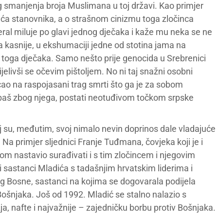
g smanjenja broja Muslimana u toj državi. Kao primjer
uća stanovnika, a o strašnom cinizmu toga zločinca
ral miluje po glavi jednog dječaka i kaže mu neka se ne
a kasnije, u ekshumaciji jedne od stotina jama na
 toga dječaka. Samo nešto prije genocida u Srebrenici
elivši se očevim pištoljem. No ni taj snažni osobni
ecao na raspojasani trag smrti što ga je za sobom
ili baš zbog njega, postati neotuđivom točkom srpske
j su, međutim, svoj nimalo nevin doprinos dale vladajuće
Na primjer sljednici Franje Tuđmana, čovjeka koji je i
nastavio surađivati i s tim zločincem i njegovim
 sastanci Mladića s tadašnjim hrvatskim liderima i
 Bosne, sastanci na kojima se dogovarala podijela
ošnjaka. Još od 1992. Mladić se stalno nalazio s
, nafte i najvažnije – zajedničku borbu protiv Bošnjaka.