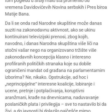
tom pogledu u Srbiji malo šta promenilo od
vremena Davidovićevih Novina serbskih i Pres biroa
Matije Bana.
Da li se onda rad Narodne skupštine može danas
suziti na zakonodavnu aktivnost, ako se ukinu
kontinuirani televizijski prenosi, zbog kojih,
navodno, i danas Narodna skupština više liči na
stočni vašar nego na organizovano tržište više
zakonodavnih koncepcija klasno i interesno
profiliranih političkih stranaka koje su dobile
ograničeni mandat od građana na parlamentarnim
izborima? Ne, nikako. Opstrukcije, ad hoc i
„neprincipijelne“ interesne koalicije, lobiranje i
ucene, pretnje i potplaćivanja, koruptivni
aranžmani, krađe na dnevnicama, naduvavanje
poslaničkih plata i privilegija – sve to nastavilo bi da
živi, a do javnosti bi dolazilo najčešće mimo