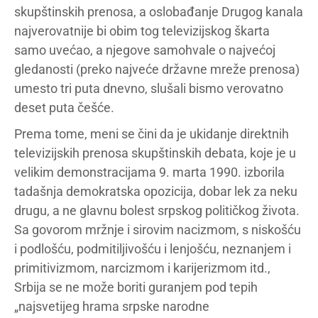
skupštinskih prenosa, a oslobađanje Drugog kanala
najverovatnije bi obim tog televizijskog škarta
samo uvećao, a njegove samohvale o najvećoj
gledanosti (preko najveće državne mreže prenosa)
umesto tri puta dnevno, slušali bismo verovatno
deset puta češće.
Prema tome, meni se čini da je ukidanje direktnih
televizijskih prenosa skupštinskih debata, koje je u
velikim demonstracijama 9. marta 1990. izborila
tadašnja demokratska opozicija, dobar lek za neku
drugu, a ne glavnu bolest srpskog političkog života.
Sa govorom mržnje i sirovim nacizmom, s niskošću
i podlošću, podmitiljivošću i lenjošću, neznanjem i
primitivizmom, narcizmom i karijerizmom itd.,
Srbija se ne može boriti guranjem pod tepih
„najsvetijeg hrama srpske narodne