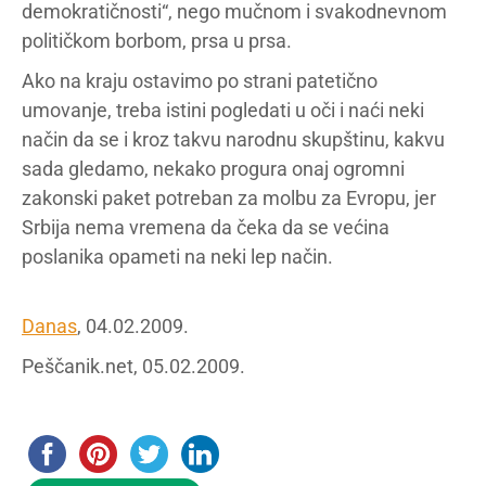
demokratičnosti“, nego mučnom i svakodnevnom
političkom borbom, prsa u prsa.
Ako na kraju ostavimo po strani patetično
umovanje, treba istini pogledati u oči i naći neki
način da se i kroz takvu narodnu skupštinu, kakvu
sada gledamo, nekako progura onaj ogromni
zakonski paket potreban za molbu za Evropu, jer
Srbija nema vremena da čeka da se većina
poslanika opameti na neki lep način.
Danas
, 04.02.2009.
Peščanik.net, 05.02.2009.