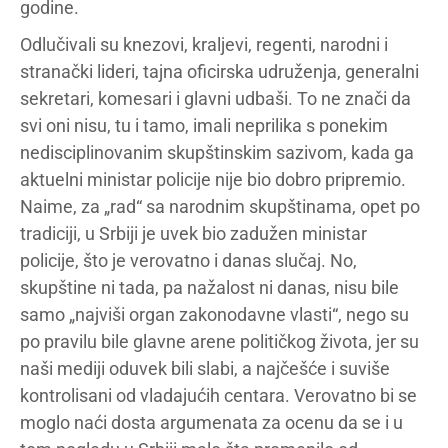
godine.
Odlučivali su knezovi, kraljevi, regenti, narodni i
stranački lideri, tajna oficirska udruženja, generalni
sekretari, komesari i glavni udbaši. To ne znači da
svi oni nisu, tu i tamo, imali neprilika s ponekim
nedisciplinovanim skupštinskim sazivom, kada ga
aktuelni ministar policije nije bio dobro pripremio.
Naime, za „rad“ sa narodnim skupštinama, opet po
tradiciji, u Srbiji je uvek bio zadužen ministar
policije, što je verovatno i danas slučaj. No,
skupštine ni tada, pa nažalost ni danas, nisu bile
samo „najviši organ zakonodavne vlasti“, nego su
po pravilu bile glavne arene političkog života, jer su
naši mediji oduvek bili slabi, a najčešće i suviše
kontrolisani od vladajućih centara. Verovatno bi se
moglo naći dosta argumenata za ocenu da se i u