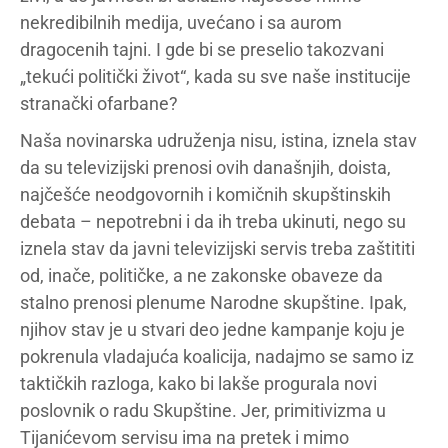
nekredibilnih medija, uvećano i sa aurom
dragocenih tajni. I gde bi se preselio takozvani
„tekući politički život“, kada su sve naše institucije
stranački ofarbane?
Naša novinarska udruženja nisu, istina, iznela stav
da su televizijski prenosi ovih današnjih, doista,
najčešće neodgovornih i komičnih skupštinskih
debata – nepotrebni i da ih treba ukinuti, nego su
iznela stav da javni televizijski servis treba zaštititi
od, inače, političke, a ne zakonske obaveze da
stalno prenosi plenume Narodne skupštine. Ipak,
njihov stav je u stvari deo jedne kampanje koju je
pokrenula vladajuća koalicija, nadajmo se samo iz
taktičkih razloga, kako bi lakše progurala novi
poslovnik o radu Skupštine. Jer, primitivizma u
Tijanićevom servisu ima na pretek i mimo