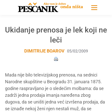
Ukidanje prenosa je lek koji ne
leči
DIMITRIJE BOAROV
05/02/2009
Mada nije bilo televizijskog prenosa, na sednici
Narodne skupštine u Beogradu 31. januara 1875.
godine raspravljano je o sledećim molbama: da se
zadrži jedna prodaja imanja naređena zbog
dugova, da se uništi jedna već izvršena prodaja, da
se iznađe nekoj ženi njen nestali muž, da se