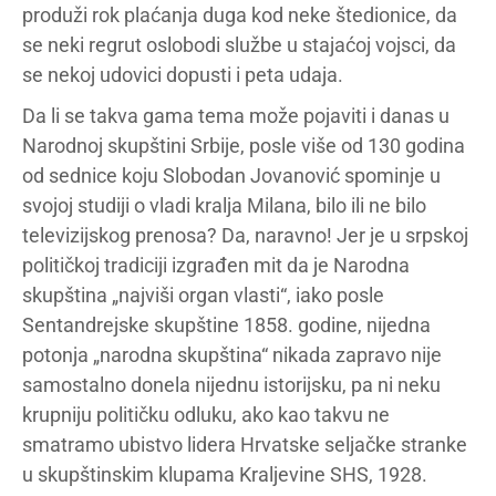
produži rok plaćanja duga kod neke štedionice, da
se neki regrut oslobodi službe u stajaćoj vojsci, da
se nekoj udovici dopusti i peta udaja.
Da li se takva gama tema može pojaviti i danas u
Narodnoj skupštini Srbije, posle više od 130 godina
od sednice koju Slobodan Jovanović spominje u
svojoj studiji o vladi kralja Milana, bilo ili ne bilo
televizijskog prenosa? Da, naravno! Jer je u srpskoj
političkoj tradiciji izgrađen mit da je Narodna
skupština „najviši organ vlasti“, iako posle
Sentandrejske skupštine 1858. godine, nijedna
potonja „narodna skupština“ nikada zapravo nije
samostalno donela nijednu istorijsku, pa ni neku
krupniju političku odluku, ako kao takvu ne
smatramo ubistvo lidera Hrvatske seljačke stranke
u skupštinskim klupama Kraljevine SHS, 1928.