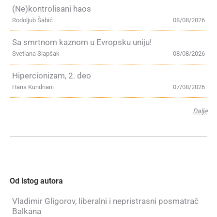
(Ne)kontrolisani haos
Rodoljub Šabić
08/08/2026
Sa smrtnom kaznom u Evropsku uniju!
Svetlana Slapšak
08/08/2026
Hipercionizam, 2. deo
Hans Kundnani
07/08/2026
Dalje
Od istog autora
Vladimir Gligorov, liberalni i nepristrasni posmatrač
Balkana