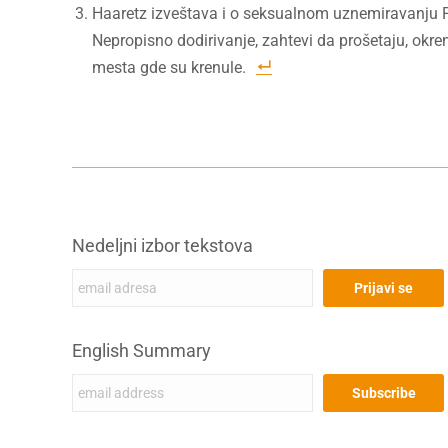
Haaretz izveštava i o seksualnom uznemiravanju Pa
Nepropisno dodirivanje, zahtevi da prošetaju, okren
mesta gde su krenule.
Nedeljni izbor tekstova
English Summary