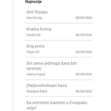
Najnovije
Asti Gospu
Heni Erceg
08/08/2026
Kratka forma
Danilo Kiš
08/08/2026
Kraj priče
Dejan Ilić
08/08/2026
Svi ćemo jednoga dana biti
teroristi
Jelena Cupać
08/08/2026
(Ne)kontrolisani haos
Rodoljub Šabić
08/08/2026
Sa smrtnom kaznom u Evropsku
uniju!