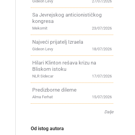
Gideon Levy
27/07/2026
Sa Jevrejskog anticionističkog
kongresa
Mekomit
23/07/2026
Najveći prijatelj Izraela
Gideon Levy
18/07/2026
Hilari Klinton rešava krizu na
Bliskom istoku
NLR Sidecar
17/07/2026
Predizborne dileme
Alma Ferhat
15/07/2026
u
Dalje
Od istog autora