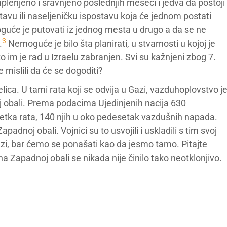
plenjeno i sravnjeno poslednjih meseci i jedva da postoji
avu ili naseljeničku ispostavu koja će jednom postati
oguće je putovati iz jednog mesta u drugo a da se ne
3
.
Nemoguće je bilo šta planirati, u stvarnosti u kojoj je
o im je rad u Izraelu zabranjen. Svi su kažnjeni zbog 7.
 mislili da će se dogoditi?
elica. U tami rata koji se odvija u Gazi, vazduhoplovstvo j
j obali. Prema podacima Ujedinjenih nacija 630
četka rata, 140 njih u oko pedesetak vazdušnih napada.
padnoj obali. Vojnici su to usvojili i uskladili s tim svoj
i, bar ćemo se ponašati kao da jesmo tamo. Pitajte
 Zapadnoj obali se nikada nije činilo tako neotklonjivo.