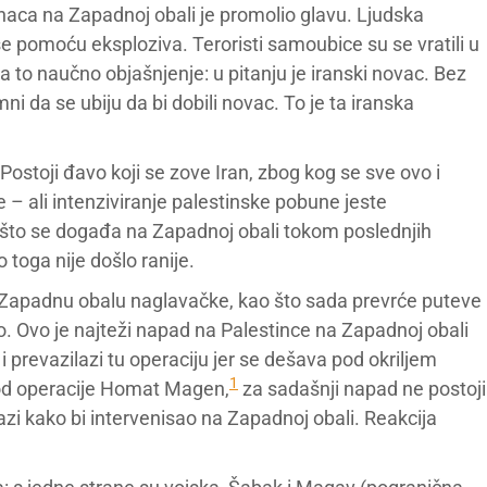
naca na Zapadnoj obali je promolio glavu. Ljudska
se pomoću eksploziva. Teroristi samoubice su se vratili u
za to naučno objašnjenje: u pitanju je iranski novac. Bez
ni da se ubiju da bi dobili novac. To je ta iranska
e. Postoji đavo koji se zove Iran, zbog kog se sve ovo i
 – ali intenziviranje palestinske pobune jeste
a što se događa na Zapadnoj obali tokom poslednjih
 toga nije došlo ranije.
uo Zapadnu obalu naglavačke, kao što sada prevrće puteve
lo. Ovo je najteži napad na Palestince na Zapadnoj obali
 prevazilazi tu operaciju jer se dešava pod okriljem
1
 od operacije Homat Magen,
za sadašnji napad ne postoji
 Gazi kako bi intervenisao na Zapadnoj obali. Reakcija