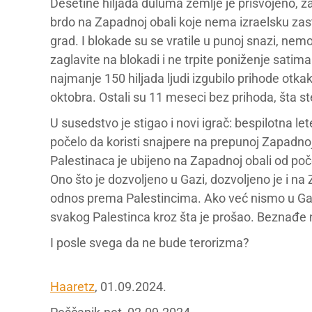
Desetine hiljada duluma zemlje je prisvojeno, za
brdo na Zapadnoj obali koje nema izraelsku zast
grad. I blokade su se vratile u punoj snazi, nem
zaglavite na blokadi i ne trpite poniženje satima
najmanje 150 hiljada ljudi izgubilo prihode otkak
oktobra. Ostali su 11 meseci bez prihoda, šta ste
U susedstvo je stigao i novi igrač: bespilotna let
počelo da koristi snajpere na prepunoj Zapadno
Palestinaca je ubijeno na Zapadnoj obali od po
Ono što je dozvoljeno u Gazi, dozvoljeno je i na Za
odnos prema Palestincima. Ako već nismo u Gaz
svakog Palestinca kroz šta je prošao. Beznađe na
I posle svega da ne bude terorizma?
Haaretz
, 01.09.2024.