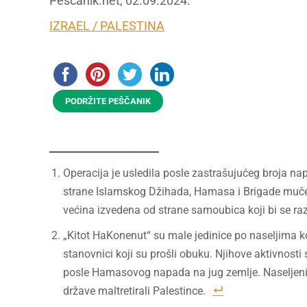
Peščanik.net, 02.09.2024.
IZRAEL / PALESTINA
PODRŽITE PEŠČANIK
________________
Operacija je usledila posle zastrašujućeg broja na
strane Islamskog Džihada, Hamasa i Brigade mučeni
većina izvedena od strane samoubica koji bi se raz
„Kitot HaKonenut“ su male jedinice po naseljima k
stanovnici koji su prošli obuku. Njihove aktivnosti
posle Hamasovog napada na jug zemlje. Naseljenici
države maltretirali Palestince.