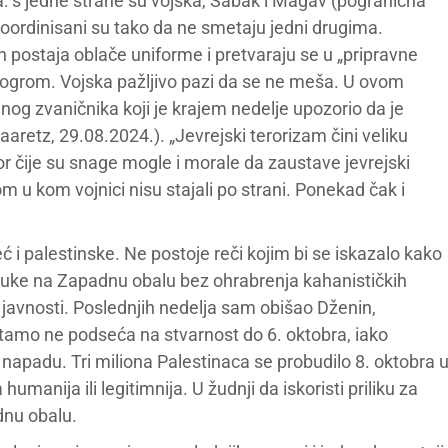
: s jedne strane su vojska, Šabak i Magav (pogranična
. Koordinisani su tako da ne smetaju jedni drugima.
ih postaja oblače uniforme i pretvaraju se u „pripravne
ogrom. Vojska pažljivo pazi da se ne meša. U ovom
nog zvaničnika koji je krajem nedelje upozorio da je
aaretz, 29.08.2024.). „Jevrejski terorizam čini veliku
vor čije su snage mogle i morale da zaustave jevrejski
 u kom vojnici nisu stajali po strani. Ponekad čak i
ć i palestinske. Ne postoje reči kojim bi se iskazalo kako
o ruke na Zapadnu obalu bez ohrabrenja kahanističkih
i javnosti. Poslednjih nedelja sam obišao Dženin,
e tamo ne podseća na stvarnost do 6. oktobra, iako
apadu. Tri miliona Palestinaca se probudilo 8. oktobra 
humanija ili legitimnija. U žudnji da iskoristi priliku za
dnu obalu.