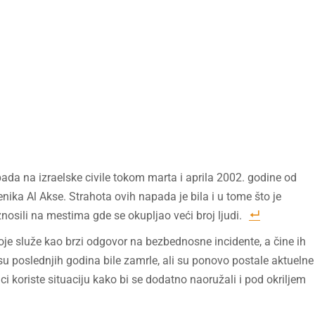
pada na izraelske civile tokom marta i aprila 2002. godine od
ka Al Akse. Strahota ovih napada je bila i u tome što je
nosili na mestima gde se okupljao veći broj ljudi.
oje služe kao brzi odgovor na bezbednosne incidente, a čine ih
 su poslednjih godina bile zamrle, ali su ponovo postale aktuelne
 koriste situaciju kako bi se dodatno naoružali i pod okriljem