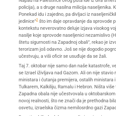
Napad na Palestince ovog puta ide iz dva smera
policija), a s druge nasilna milicija naseljenika
Ponekad idu i zajedno, pa divljaci iz naseljeničk
2
jedinice“
što im daje opravdanje da sprovode p
kontekstu neverovatno deluje izjava visokog voj
nasilje koje sprovode naseljenici nezamislivo (H
štetu sigurnosti na Zapadnoj obali“, rekao je iz
terorizam još odavno. Još se nije dogodio pogrom
učestvuju, a viši oficir se usuđuje da se žali.
Taj 7. oktobar nije samo dan naše katastrofe, ve
se Izrael iživljava nad Gazom. Ali on nije stavi
ministara i ćutanja premijera, ostalih ministara 
Tulkarem, Kalkiliju, Ramalu i Hebron. Ništa viš
Zapadna obala nije učestvovala u oktobarskom n
novoj realnosti, što ne znači da je prethodna bila 
osvetu, izraelska čizma nemilosrdno gazi Zapa