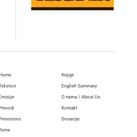
Home
Knjige
Tekstovi
English Summary
Emisije
O nama / About Us
Prevodi
Kontakt
Prenosimo
Donacije
Teme