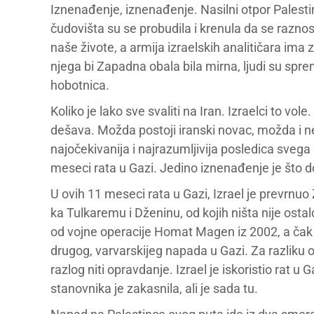
Iznenađenje, iznenađenje. Nasilni otpor Palesti
čudovišta su se probudila i krenula da se razno
naše živote, a armija izraelskih analitičara ima 
njega bi Zapadna obala bila mirna, ljudi su sprem
hobotnica.
Koliko je lako sve svaliti na Iran. Izraelci to vol
dešava. Možda postoji iranski novac, možda i ne
najočekivanija i najrazumljivija posledica sveg
meseci rata u Gazi. Jedino iznenađenje je što do
U ovih 11 meseci rata u Gazi, Izrael je prevrn
ka Tulkaremu i Dženinu, od kojih ništa nije osta
od vojne operacije Homat Magen iz 2002, a čak i
drugog, varvarskijeg napada u Gazi. Za razliku
razlog niti opravdanje. Izrael je iskoristio rat u
stanovnika je zakasnila, ali je sada tu.