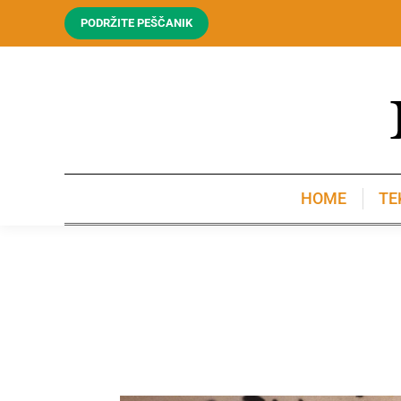
PODRŽITE PEŠČANIK
HOME
TE
HOME
TE