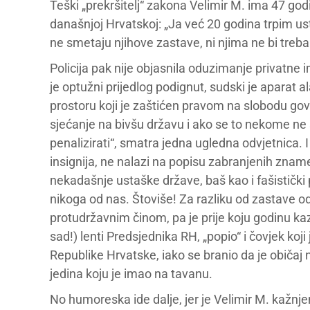
Teški „prekršitelj“ zakona Velimir M. ima 47 godi
današnjoj Hrvatskoj: „Ja već 20 godina trpim us
ne smetaju njihove zastave, ni njima ne bi trebal
Policija pak nije objasnila oduzimanje privatne 
je optužni prijedlog podignut, sudski je aparat a
prostoru koji je zaštićen pravom na slobodu govora
sjećanje na bivšu državu i ako se to nekome ne
penalizirati“, smatra jedna ugledna odvjetnica. 
insignija, ne nalazi na popisu zabranjenih znam
nekadašnje ustaške države, baš kao i fašističk
nikoga od nas. Štoviše! Za razliku od zastave od
protudržavnim činom, pa je prije koju godinu kaz
sad!) lenti Predsjednika RH, „popio“ i čovjek koj
Republike Hrvatske, iako se branio da je običaj na
jedina koju je imao na tavanu.
No humoreska ide dalje, jer je Velimir M. kažn