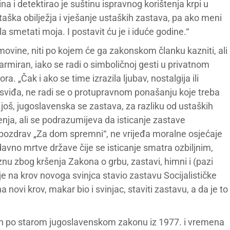
na i detektirao je suštinu ispravnog korištenja krpi u
taška obilježja i vješanje ustaških zastava, pa ako meni
a smetati moja. I postavit ću je i iduće godine.“
imovine, niti po kojem će ga zakonskom članku kazniti, ali
larmiran, iako se radi o simboličnoj gesti u privatnom
. „Čak i ako se time izrazila ljubav, nostalgija ili
 sviđa, ne radi se o protupravnom ponašanju koje treba
I još, jugoslavenska se zastava, za razliku od ustaških
enja, ali se podrazumijeva da isticanje zastave
i pozdrav „Za dom spremni“, ne vrijeđa moralne osjećaje
avno mrtve države čije se isticanje smatra ozbiljnim,
nu zbog kršenja Zakona o grbu, zastavi, himni i (pazi
i je na krov novoga svinjca stavio zastavu Socijalističke
 novi krov, makar bio i svinjac, staviti zastavu, a da je to
jen po starom jugoslavenskom zakonu iz 1977. i vremena