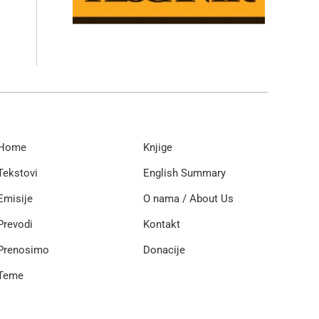
Home
Knjige
Tekstovi
English Summary
Emisije
O nama / About Us
Prevodi
Kontakt
Prenosimo
Donacije
Teme