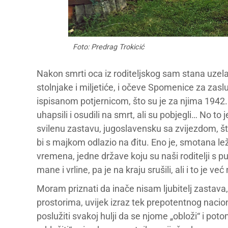
Foto: Predrag Trokicić
Nakon smrti oca iz roditeljskog sam stana uzela
stolnjake i miljetiće, i očeve Spomenice za zaslug
ispisanom potjernicom, što su je za njima 1942. 
uhapsili i osudili na smrt, ali su pobjegli… No t
svilenu zastavu, jugoslavensku sa zvijezdom, št
bi s majkom odlazio na đitu. Eno je, smotana leži
vremena, jedne države koju su naši roditelji s puno
mane i vrline, pa je na kraju srušili, ali i to je ve
Moram priznati da inače nisam ljubitelj zastava
prostorima, uvijek izraz tek prepotentnog naci
poslužiti svakoj hulji da se njome „obloži“ i poto