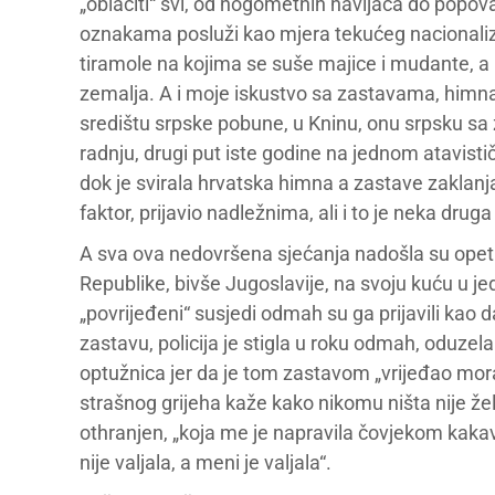
„oblačiti“ svi, od nogometnih navijača do popova i
oznakama posluži kao mjera tekućeg nacionalizm
tiramole na kojima se suše majice i mudante, a k
zemalja. A i moje iskustvo sa zastavama, himna
središtu srpske pobune, u Kninu, onu srpsku sa
radnju, drugi put iste godine na jednom atavis
dok je svirala hrvatska himna a zastave zaklanj
faktor, prijavio nadležnima, ali i to je neka druga
A sva ova nedovršena sjećanja nadošla su opet
Republike, bivše Jugoslavije, na svoju kuću u j
„povrijeđeni“ susjedi odmah su ga prijavili kao da
zastavu, policija je stigla u roku odmah, oduzela
optužnica jer da je tom zastavom „vrijeđao mor
strašnog grijeha kaže kako nikomu ništa nije želi
othranjen, „koja me je napravila čovjekom kak
nije valjala, a meni je valjala“.