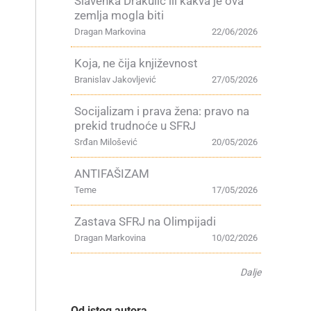
Slavenka Drakulić ili kakva je ova
zemlja mogla biti
Dragan Markovina
22/06/2026
Koja, ne čija književnost
Branislav Jakovljević
27/05/2026
Socijalizam i prava žena: pravo na
prekid trudnoće u SFRJ
Srđan Milošević
20/05/2026
ANTIFAŠIZAM
Teme
17/05/2026
Zastava SFRJ na Olimpijadi
Dragan Markovina
10/02/2026
Dalje
Od istog autora