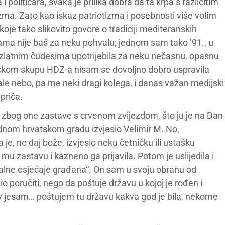
 političara, svaka je prilika dobra da ta krpa s različitim
a. Zato kao iskaz patriotizma i posebnosti više volim
oje tako slikovito govore o tradiciji mediteranskih
ma nije baš za neku pohvalu; jednom sam tako ’91., u
 zlatnim čudesima upotrijebila za neku nečasnu, opasnu
tičkom skupu HDZ-a nisam se dovoljno dobro uspravila
ale nebo, pa me neki dragi kolega, i danas važan medijski
 priča.
 zbog one zastave s crvenom zvijezdom, što ju je na Dan
ednom hrvatskom gradu izvjesio Velimir M. No,
 je, ne daj bože, izvjesio neku četničku ili ustašku
 mu zastavu i kazneno ga prijavila. Potom je uslijedila i
alne osjećaje građana“. On sam u svoju obranu od
o poručiti, nego da poštuje državu u kojoj je rođen i
av jesam… poštujem tu državu kakva god je bila, nekome