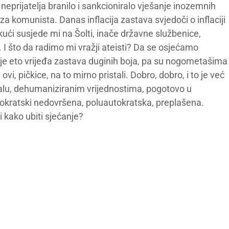
neprijatelja branilo i sankcioniralo vješanje inozemnih
a komunista. Danas inflacija zastava svjedoči o inflaciji
kući susjede mi na Šolti, inače državne službenice,
. I što da radimo mi vražji ateisti? Da se osjećamo
oje eto vrijeđa zastava duginih boja, pa su nogometašima
vi, pičkice, na to mirno pristali. Dobro, dobro, i to je već
alu, dehumaniziranim vrijednostima, pogotovo u
okratski nedovršena, poluautokratska, preplašena.
 kako ubiti sjećanje?