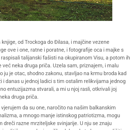
 knjige, od Trockoga do Đilasa, i majčine vezene
e ove i one, ratne i poratne, i fotografije oca i majke s
raspisali talijanski fašisti na okupiranom Visu, a potom ih
o je već neka druga priča. Uzela sam, priznajem, i malu
o ju je otac, shodno zakonu, stavljao na krmu broda kad
 i danas u jednoj ladici s tim ostalim relikvijama jednog
 entuzijazma stvarali, a mi u njoj rasli, otkrivali joj
ć neka druga priča.
, vjerujem da su one, naročito na našim balkanskim
onalizma, a mnogo manje istinskog patriotizma, mogu
m dreči razne mrziteljske svinjarije. U nju se znaju