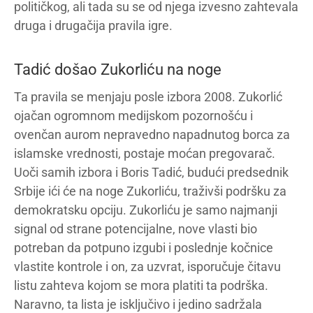
političkog, ali tada su se od njega izvesno zahtevala
druga i drugačija pravila igre.
Tadić došao Zukorliću na noge
Ta pravila se menjaju posle izbora 2008. Zukorlić
ojačan ogromnom medijskom pozornošću i
ovenčan aurom nepravedno napadnutog borca za
islamske vrednosti, postaje moćan pregovarač.
Uoči samih izbora i Boris Tadić, budući predsednik
Srbije ići će na noge Zukorliću, traživši podršku za
demokratsku opciju. Zukorliću je samo najmanji
signal od strane potencijalne, nove vlasti bio
potreban da potpuno izgubi i poslednje kočnice
vlastite kontrole i on, za uzvrat, isporučuje čitavu
listu zahteva kojom se mora platiti ta podrška.
Naravno, ta lista je isključivo i jedino sadržala