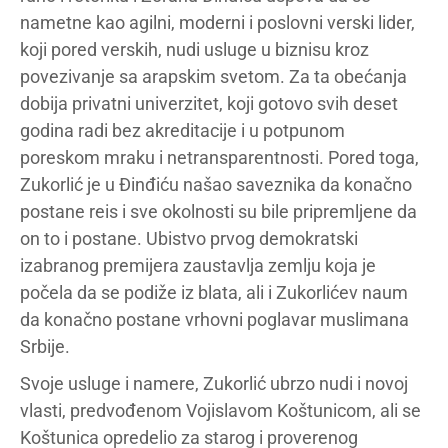
nametne kao agilni, moderni i poslovni verski lider,
koji pored verskih, nudi usluge u biznisu kroz
povezivanje sa arapskim svetom. Za ta obećanja
dobija privatni univerzitet, koji gotovo svih deset
godina radi bez akreditacije i u potpunom
poreskom mraku i netransparentnosti. Pored toga,
Zukorlić je u Đinđiću našao saveznika da konačno
postane reis i sve okolnosti su bile pripremljene da
on to i postane. Ubistvo prvog demokratski
izabranog premijera zaustavlja zemlju koja je
počela da se podiže iz blata, ali i Zukorlićev naum
da konačno postane vrhovni poglavar muslimana
Srbije.
Svoje usluge i namere, Zukorlić ubrzo nudi i novoj
vlasti, predvođenom Vojislavom Koštunicom, ali se
Koštunica opredelio za starog i proverenog