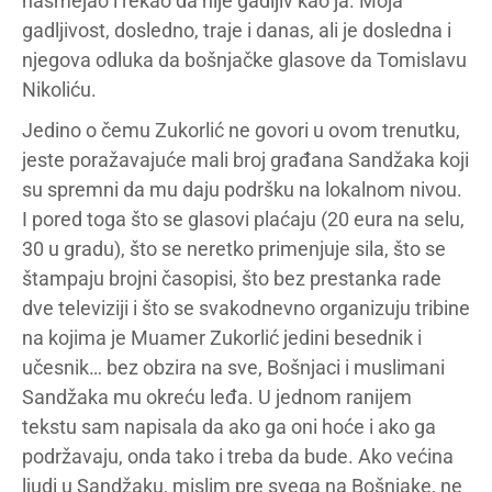
nasmejao i rekao da nije gadljiv kao ja. Moja
gadljivost, dosledno, traje i danas, ali je dosledna i
njegova odluka da bošnjačke glasove da Tomislavu
Nikoliću.
Jedino o čemu Zukorlić ne govori u ovom trenutku,
jeste poražavajuće mali broj građana Sandžaka koji
su spremni da mu daju podršku na lokalnom nivou.
I pored toga što se glasovi plaćaju (20 eura na selu,
30 u gradu), što se neretko primenjuje sila, što se
štampaju brojni časopisi, što bez prestanka rade
dve televiziji i što se svakodnevno organizuju tribine
na kojima je Muamer Zukorlić jedini besednik i
učesnik… bez obzira na sve, Bošnjaci i muslimani
Sandžaka mu okreću leđa. U jednom ranijem
tekstu sam napisala da ako ga oni hoće i ako ga
podržavaju, onda tako i treba da bude. Ako većina
ljudi u Sandžaku, mislim pre svega na Bošnjake, ne