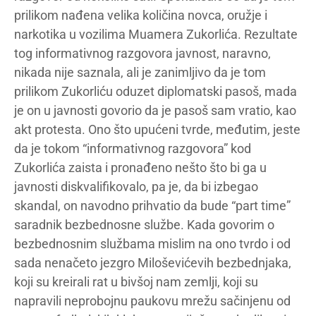
prilikom nađena velika količina novca, oružje i
narkotika u vozilima Muamera Zukorlića. Rezultate
tog informativnog razgovora javnost, naravno,
nikada nije saznala, ali je zanimljivo da je tom
prilikom Zukorliću oduzet diplomatski pasoš, mada
je on u javnosti govorio da je pasoš sam vratio, kao
akt protesta. Ono što upućeni tvrde, međutim, jeste
da je tokom “informativnog razgovora” kod
Zukorlića zaista i pronađeno nešto što bi ga u
javnosti diskvalifikovalo, pa je, da bi izbegao
skandal, on navodno prihvatio da bude “part time”
saradnik bezbednosne službe. Kada govorim o
bezbednosnim službama mislim na ono tvrdo i od
sada nenačeto jezgro Miloševićevih bezbednjaka,
koji su kreirali rat u bivšoj nam zemlji, koji su
napravili neprobojnu paukovu mrežu sačinjenu od