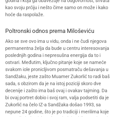
godina i koja ga obavezuje na odgovornost, shvata
kao svoju prćiju i nešto čime samo on može i kako
hoće da raspolaže.
Poltronski odnos prema Miloševiću
Ako se sve ovo ima u vidu, onda i ne čudi njegova
permanentna želja da bude u centru interesovanja
poslednjih godina i nepresušna energija da to i
ostvari. Međutim, ključno pitanje koje se nameće
svakom iole pronicljivom posmatraču dešavanja u
Sandžaku, jeste zašto Muamer Zukorlić to radi baš
sada, s obzirom da je na istoj poziciji skoro dve
decenije i zašto ima baš ovaj i ovakav tajming. Da
bi ovaj portret dobio i svoj ram, valja podsetiti da je
Zukorlić na čelo IZ-a Sandžaka došao 1993, sa
nepune 24 godine, što je po tradiciji i merilima koje