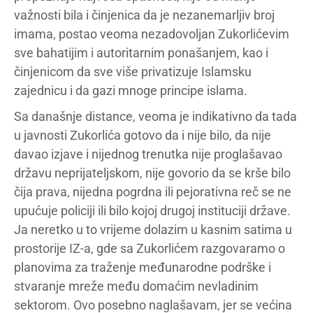
važnosti bila i činjenica da je nezanemarljiv broj
imama, postao veoma nezadovoljan Zukorlićevim
sve bahatijim i autoritarnim ponašanjem, kao i
činjenicom da sve više privatizuje Islamsku
zajednicu i da gazi mnoge principe islama.
Sa današnje distance, veoma je indikativno da tada
u javnosti Zukorlića gotovo da i nije bilo, da nije
davao izjave i nijednog trenutka nije proglašavao
državu neprijateljskom, nije govorio da se krše bilo
čija prava, nijedna pogrdna ili pejorativna reč se ne
upućuje policiji ili bilo kojoj drugoj instituciji države.
Ja neretko u to vrijeme dolazim u kasnim satima u
prostorije IZ-a, gde sa Zukorlićem razgovaramo o
planovima za traženje međunarodne podrške i
stvaranje mreže među domaćim nevladinim
sektorom. Ovo posebno naglašavam, jer se većina