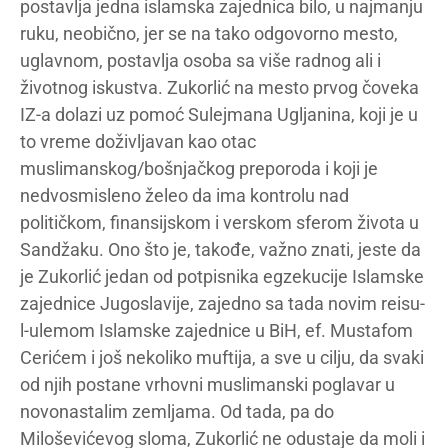
postavlja jedna islamska zajednica bilo, u najmanju
ruku, neobično, jer se na tako odgovorno mesto,
uglavnom, postavlja osoba sa više radnog ali i
životnog iskustva. Zukorlić na mesto prvog čoveka
IZ-a dolazi uz pomoć Sulejmana Ugljanina, koji je u
to vreme doživljavan kao otac
muslimanskog/bošnjačkog preporoda i koji je
nedvosmisleno želeo da ima kontrolu nad
političkom, finansijskom i verskom sferom života u
Sandžaku. Ono što je, takođe, važno znati, jeste da
je Zukorlić jedan od potpisnika egzekucije Islamske
zajednice Jugoslavije, zajedno sa tada novim reisu-
l-ulemom Islamske zajednice u BiH, ef. Mustafom
Cerićem i još nekoliko muftija, a sve u cilju, da svaki
od njih postane vrhovni muslimanski poglavar u
novonastalim zemljama. Od tada, pa do
Miloševićevog sloma, Zukorlić ne odustaje da moli i