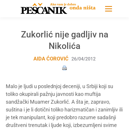
Zukorlić nije gadljiv na
Nikolića
AIDA ĆOROVIĆ
26/04/2012
Malo je ljudi u poslednjoj deceniji, u Srbiji koji su
toliko okupirali pažnju javnosti kao muftija
sandžački Muamer Zukorlić. A šta je, zapravo,
suština i je li dotični toliko harizmatičan i zanimljiv ili
je tek manipulant, koji predobro razume sadašnji
društveni trenutak i ljude koji, izbezumljeni svime