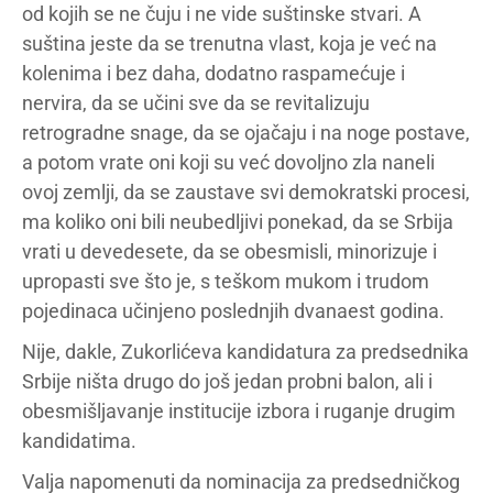
od kojih se ne čuju i ne vide suštinske stvari. A
suština jeste da se trenutna vlast, koja je već na
kolenima i bez daha, dodatno raspamećuje i
nervira, da se učini sve da se revitalizuju
retrogradne snage, da se ojačaju i na noge postave,
a potom vrate oni koji su već dovoljno zla naneli
ovoj zemlji, da se zaustave svi demokratski procesi,
ma koliko oni bili neubedljivi ponekad, da se Srbija
vrati u devedesete, da se obesmisli, minorizuje i
upropasti sve što je, s teškom mukom i trudom
pojedinaca učinjeno poslednjih dvanaest godina.
Nije, dakle, Zukorlićeva kandidatura za predsednika
Srbije ništa drugo do još jedan probni balon, ali i
obesmišljavanje institucije izbora i ruganje drugim
kandidatima.
Valja napomenuti da nominacija za predsedničkog