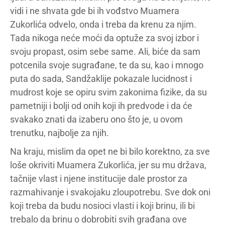
vidi i ne shvata gde bi ih vođstvo Muamera
Zukorlića odvelo, onda i treba da krenu za njim.
Tada nikoga neće moći da optuže za svoj izbor i
svoju propast, osim sebe same. Ali, biće da sam
potcenila svoje sugrađane, te da su, kao i mnogo
puta do sada, Sandžaklije pokazale lucidnost i
mudrost koje se opiru svim zakonima fizike, da su
pametniji i bolji od onih koji ih predvode i da će
svakako znati da izaberu ono što je, u ovom
trenutku, najbolje za njih.
Na kraju, mislim da opet ne bi bilo korektno, za sve
loše okriviti Muamera Zukorlića, jer su mu država,
tačnije vlast i njene institucije dale prostor za
razmahivanje i svakojaku zloupotrebu. Sve dok oni
koji treba da budu nosioci vlasti i koji brinu, ili bi
trebalo da brinu o dobrobiti svih građana ove