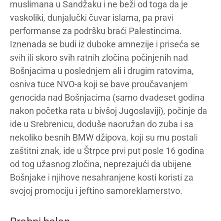
muslimana u Sandžaku i ne beži od toga da je
vaskoliki, dunjalučki čuvar islama, pa pravi
performanse za podršku braći Palestincima.
Iznenada se budi iz duboke amnezije i priseća se
svih ili skoro svih ratnih zločina počinjenih nad
Bošnjacima u poslednjem ali i drugim ratovima,
osniva tuce NVO-a koji se bave proučavanjem
genocida nad Bošnjacima (samo dvadeset godina
nakon početka rata u bivšoj Jugoslaviji), počinje da
ide u Srebrenicu, doduše naoružan do zuba i sa
nekoliko besnih BMW džipova, koji su mu postali
zaštitni znak, ide u Štrpce prvi put posle 16 godina
od tog užasnog zločina, neprezajući da ubijene
Bošnjake i njihove nesahranjene kosti koristi za
svojoj promociju i jeftino samoreklamerstvo.