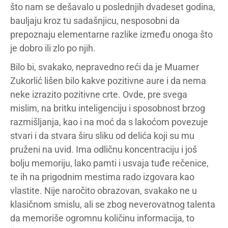
što nam se dešavalo u poslednjih dvadeset godina,
bauljaju kroz tu sadašnjicu, nesposobni da
prepoznaju elementarne razlike između onoga što
je dobro ili zlo po njih.
Bilo bi, svakako, nepravedno reći da je Muamer
Zukorlić lišen bilo kakve pozitivne aure i da nema
neke izrazito pozitivne crte. Ovde, pre svega
mislim, na britku inteligenciju i sposobnost brzog
razmišljanja, kao i na moć da s lakoćom povezuje
stvari i da stvara širu sliku od delića koji su mu
pruženi na uvid. Ima odličnu koncentraciju i još
bolju memoriju, lako pamti i usvaja tuđe rečenice,
te ih na prigodnim mestima rado izgovara kao
vlastite. Nije naročito obrazovan, svakako ne u
klasičnom smislu, ali se zbog neverovatnog talenta
da memoriše ogromnu količinu informacija, to