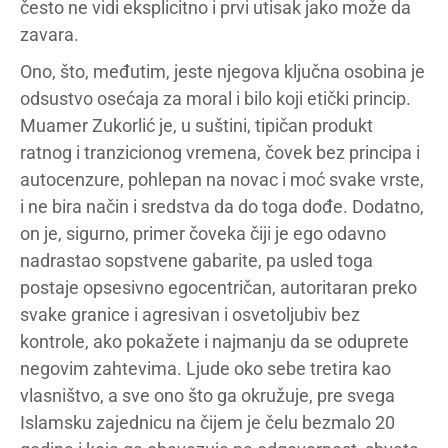
često ne vidi eksplicitno i prvi utisak jako može da
zavara.
Ono, što, međutim, jeste njegova ključna osobina je
odsustvo osećaja za moral i bilo koji etički princip.
Muamer Zukorlić je, u suštini, tipičan produkt
ratnog i tranzicionog vremena, čovek bez principa i
autocenzure, pohlepan na novac i moć svake vrste,
i ne bira način i sredstva da do toga dođe. Dodatno,
on je, sigurno, primer čoveka čiji je ego odavno
nadrastao sopstvene gabarite, pa usled toga
postaje opsesivno egocentričan, autoritaran preko
svake granice i agresivan i osvetoljubiv bez
kontrole, ako pokažete i najmanju da se oduprete
negovim zahtevima. Ljude oko sebe tretira kao
vlasništvo, a sve ono što ga okružuje, pre svega
Islamsku zajednicu na čijem je čelu bezmalo 20