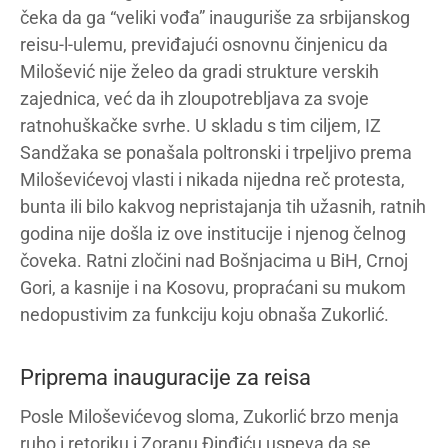
čeka da ga “veliki vođa” inauguriše za srbijanskog
reisu-l-ulemu, previđajući osnovnu činjenicu da
Milošević nije želeo da gradi strukture verskih
zajednica, već da ih zloupotrebljava za svoje
ratnohuškačke svrhe. U skladu s tim ciljem, IZ
Sandžaka se ponašala poltronski i trpeljivo prema
Miloševićevoj vlasti i nikada nijedna reč protesta,
bunta ili bilo kakvog nepristajanja tih užasnih, ratnih
godina nije došla iz ove institucije i njenog čelnog
čoveka. Ratni zločini nad Bošnjacima u BiH, Crnoj
Gori, a kasnije i na Kosovu, propraćani su mukom
nedopustivim za funkciju koju obnaša Zukorlić.
Priprema inauguracije za reisa
Posle Miloševićevog sloma, Zukorlić brzo menja
ruho i retoriku i Zoranu Đinđiću uspeva da se