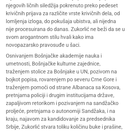
njegovih ličnih siledžija pokrenuto preko pedeset
krivičnih prijava za različite vrste krivičnih dela, od
lomljenja izloga, do pokušaja ubistva, ali nijedna
nije procesuirana do danas. Zukorlić ne beži da se u
svom arogantnom stilu hvali kako ima
novopazarsko pravosuđe u šaci.
Osnivanjem Bošnjačke akademije nauka i
umetnosti, Bošnjačke kulturne zajednice,
traženjem stolice za Bošnjake u UN, pozivom na
bojkot popisa, rovarenjem po severu Crne Gore i
traženjem pomoći od strane Albanaca sa Kosova,
pretnjama policiji i drugim institucijama države,
zapaljivom retorikom i pozivanjem na sandžačko
proljeće, pretnjama o autonomiji Sandžaka, i na
kraju, najavom za kandidovanje za predsednika
Srbije, Zukorlić stvara toliku količinu buke i prašine,