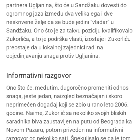
partnera Ugljanina, što će u Sandžaku dovesti do
ogromnog jaza između dva velika ega i dve
neskrivene želje da se bude jedini “vladar” u
Sandžaku. Ono što je za takvu poziciju kvalifikovalo
Zukorlića, a to je podrška vlasti, izostaje i Zukorliću
preostaje da u lokalnoj zajednici radi na
objedinjavanju snaga protiv Ugljanina.
Informativni razgovor
Ono što će, međutim, dugoročno promeniti odnos
snaga, jeste jedan, naizgled beznačajan i skoro
neprimećen događaj koji se zbio u rano leto 2006.
godine. Naime, Zukorlić sa nekoliko svojih bliskih
saradnika biva zaustavljen na putu od Beograda ka
Novom Pazaru, potom priveden na informativni
razgovor od nekoliko sati. Špekulisalo se da je tom