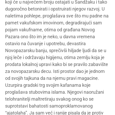
koji će u najvećem broju ostajati u Sandžaku i tako
dugoročno betonirati i opstruirati njegov razvoj. U
naletima pohlepe, proglašava sve što mu padne na
pamet vakufskom imovinom, degradirajući sam
pojam vakufname, otima od građana Novog
Pazara ono što im je neko, u davna vremena
ostavio na čuvanje i upotrebu, devastira
Novopazarsku banju, sprečivši hiljade ljudi da se u
njoj leče i održavaju higijenu, otima zemlju koja je
prodata lokalnoj upravi kako bi se pravilo zabavište
za novopazarsku decu. Isti prostor dao je jednom
od svojih tajkuna da na njemu pravi magacine.
Uzurpira gradski trg svojim kafanama koje
proglašava stubovima islama. Njegovi naoružani
telohranitelji maltretiraju svakog onog ko se
suprotstavi bahatosti samoproklamovanog
“ajatolaha”. Ja sam već i ranije pisala da je protiv