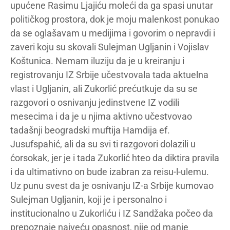
upućene Rasimu Ljajiću moleći da ga spasi unutar
političkog prostora, dok je moju malenkost ponukao
da se oglašavam u medijima i govorim o nepravdi i
zaveri koju su skovali Sulejman Ugljanin i Vojislav
Koštunica. Nemam iluziju da je u kreiranju i
registrovanju IZ Srbije učestvovala tada aktuelna
vlast i Ugljanin, ali Zukorlić prećutkuje da su se
razgovori o osnivanju jedinstvene IZ vodili
mesecima i da je u njima aktivno učestvovao
tadašnji beogradski muftija Hamdija ef.
Jusufspahić, ali da su svi ti razgovori dolazili u
ćorsokak, jer je i tada Zukorlić hteo da diktira pravila
i da ultimativno on bude izabran za reisu-l-ulemu.
Uz punu svest da je osnivanju IZ-a Srbije kumovao
Sulejman Ugljanin, koji je i personalno i
institucionalno u Zukorliću i IZ Sandžaka počeo da
prepoznaje najveću opasnost, nije od manje