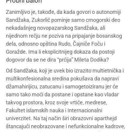
Probni balon
Zanimljivo je, takođe, da kada govori o autonomiji
Sandžaka, Zukorlić pominje samo crnogorski deo
nekadašnjeg novopazarskog Sandžaka, ali
nijednom rečju ne poziva na pripajanje bosanskog
dela, odnosno opština Rudo, Čajniče Foču i
Goražde. Ima li eksplicitnijeg dokaza da postoji
dogovor da se ne dira “prćija” Mileta Dodika?
Od Sandžaka, koji je uvek bio izrazito multietnička i
multikonfesionalna sredina pokušava da napravi
džamahirijicu, zatucanu i samogetoiziranu jer će
samo tako moći da postane i opstane kao vladar
takvog prostora, kroz svoje vrtiće, medrese,
Fakultet islamskih nauka i Internacionalni
univerzitet. Na taj način širi obrazovni aparthejd
štancajući neobrazovane i nefunkcionalne kadrove,