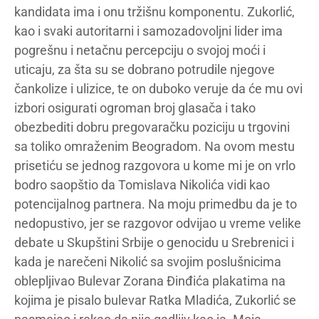
kandidata ima i onu tržišnu komponentu. Zukorlić,
kao i svaki autoritarni i samozadovoljni lider ima
pogrešnu i netačnu percepciju o svojoj moći i
uticaju, za šta su se dobrano potrudile njegove
čankolize i ulizice, te on duboko veruje da će mu ovi
izbori osigurati ogroman broj glasača i tako
obezbediti dobru pregovaračku poziciju u trgovini
sa toliko omraženim Beogradom. Na ovom mestu
prisetiću se jednog razgovora u kome mi je on vrlo
bodro saopštio da Tomislava Nikolića vidi kao
potencijalnog partnera. Na moju primedbu da je to
nedopustivo, jer se razgovor odvijao u vreme velike
debate u Skupštini Srbije o genocidu u Srebrenici i
kada je narečeni Nikolić sa svojim poslušnicima
oblepljivao Bulevar Zorana Đinđića plakatima na
kojima je pisalo bulevar Ratka Mladića, Zukorlić se