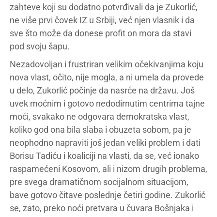
zahteve koji su dodatno potvrđivali da je Zukorlić,
ne više prvi čovek IZ u Srbiji, već njen vlasnik i da
sve što može da donese profit on mora da stavi
pod svoju šapu.
Nezadovoljan i frustriran velikim očekivanjima koju
nova vlast, očito, nije mogla, a ni umela da provede
u delo, Zukorlić počinje da nasrće na državu. Još
uvek moćnim i gotovo nedodirnutim centrima tajne
moći, svakako ne odgovara demokratska vlast,
koliko god ona bila slaba i obuzeta sobom, pa je
neophodno napraviti još jedan veliki problem i dati
Borisu Tadiću i koaliciji na vlasti, da se, već ionako
raspamećeni Kosovom, ali i nizom drugih problema,
pre svega dramatičnom socijalnom situacijom,
bave gotovo čitave poslednje četiri godine. Zukorlić
se, zato, preko noći pretvara u čuvara Bošnjaka i