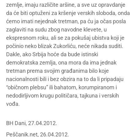
zemlje, imaju različite aršine, a sve uz opravdanje
da će biti optuženi za kršenje verskih sloboda, onda
ćemo imati nejednak tretman, pa ću ja očas posla
zaglaviti na sudu zbog navodne klevete, u
ekspresnom roku, ali se za pokušaj ubistva koji je
počinio neko blizak Zukorliću, neće nikada suditi.
Dakle, ako Srbija hoće da bude istinski
demokratska zemlja, ona mora da ima jednak
tretman prema svojim građanima bilo koje
nacionalnosti bili i bez obzira na to da li pripadaju
“običnom plebsu” ili bahatom, korumpiranom i
nedodirljivom krugu političara, tajkuna i verskih
vođa.
BH Dani, 27.04.2012.
Peščanik.net, 26.04.2012.