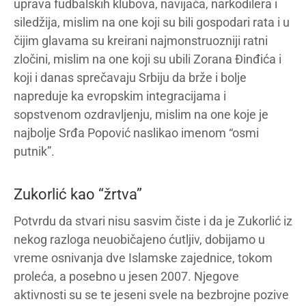
uprava fudbalskih klubova, navijača, narkodilera i
siledžija, mislim na one koji su bili gospodari rata i u
čijim glavama su kreirani najmonstruozniji ratni
zločini, mislim na one koji su ubili Zorana Đinđića i
koji i danas sprečavaju Srbiju da brže i bolje
napreduje ka evropskim integracijama i
sopstvenom ozdravljenju, mislim na one koje je
najbolje Srđa Popović naslikao imenom “osmi
putnik”.
Zukorlić kao “žrtva”
Potvrdu da stvari nisu sasvim čiste i da je Zukorlić iz
nekog razloga neuobičajeno ćutljiv, dobijamo u
vreme osnivanja dve Islamske zajednice, tokom
proleća, a posebno u jesen 2007. Njegove
aktivnosti su se te jeseni svele na bezbrojne pozive