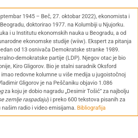
septembar 1945 – Beč, 27. oktobar 2022), ekonomista i
u Beogradu, doktorirao 1977. na Kolumbiji u Njujorku.
nauka i u Institutu ekonomskih nauka u Beogradu, a od
narodne ekonomske studije (wiiw). Ekspert za pitanja
 Jedan od 13 osnivača Demokratske stranke 1989.
alno-demokratske partije (LDP). Njegov otac je bio
je, Kiro Gligorov. Bio je stalni saradnik Oksford
al i imao redovne kolumne u više medija u jugoistočnoj
Vladimir Gligorov je na Peščaniku objavio 1.086
og
za koju je dobio nagradu „Desimir Tošić“ za najbolju
se zemlje raspadaju
) i preko 600 tekstova pisanih za
u našim radio i video emisijama.
Bibliografija