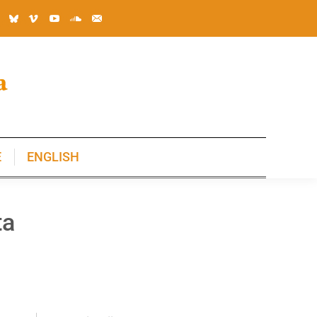
E
ENGLISH
E
ENGLISH
ta