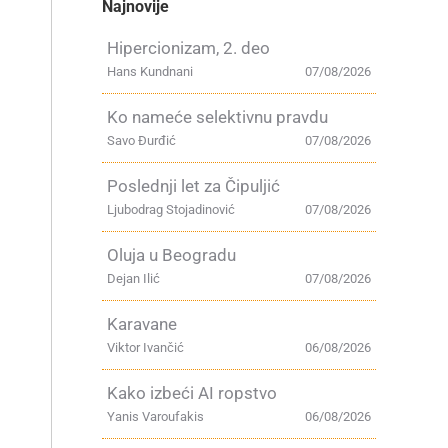
Najnovije
Hipercionizam, 2. deo
Hans Kundnani
07/08/2026
Ko nameće selektivnu pravdu
Savo Đurđić
07/08/2026
Poslednji let za Čipuljić
Ljubodrag Stojadinović
07/08/2026
Oluja u Beogradu
Dejan Ilić
07/08/2026
Karavane
Viktor Ivančić
06/08/2026
Kako izbeći AI ropstvo
Yanis Varoufakis
06/08/2026