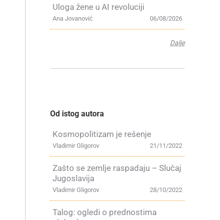
Uloga žene u AI revoluciji
Ana Jovanović
06/08/2026
Dalje
u
Od istog autora
Kosmopolitizam je rešenje
Vladimir Gligorov
21/11/2022
Zašto se zemlje raspadaju – Slučaj
Jugoslavija
Vladimir Gligorov
28/10/2022
Talog: ogledi o prednostima