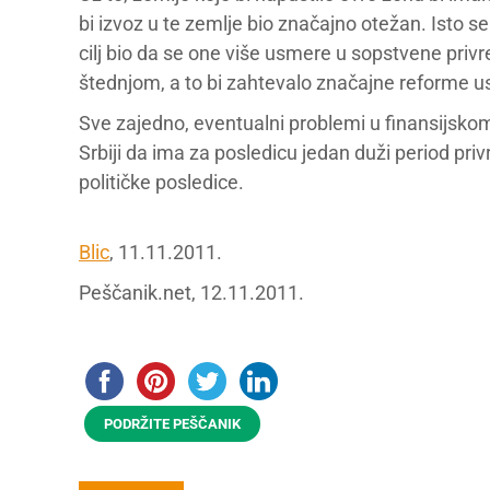
bi izvoz u te zemlje bio značajno otežan. Isto se 
cilj bio da se one više usmere u sopstvene pri
štednjom, a to bi zahtevalo značajne reforme us
Sve zajedno, eventualni problemi u finansijsko
Srbiji da ima za posledicu jedan duži period pri
političke posledice.
Blic
, 11.11.2011.
Peščanik.net, 12.11.2011.
PODRŽITE PEŠČANIK