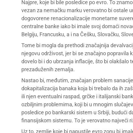
Najpre, koje bi bile posledice po evro. To znamo i
vezan za nemačku marku verovatno bi ostale un
dogovorene renacionalizacije monetarne suveren
centralne banke iako bi imale svoj domaći novac.
Belgiju, Francusku, a i na Češku, Slovačku, Slove
Tome bi mogla da prethodi značajnija devalvac
njegovu održivost, jer bi se značajno popravila 
dovelo bi i do ubrzanja inflacije, što bi olakšalo
prezaduženih zemalja.
Nastao bi, međutim, značajan problem sanacije
dokapitalizacija banaka koja bi trebalo da ih z
ili njen eventualni raspad, grčke i italijanski ban
ozbiljnim problemima, koji bi u mnogim slučajev
posledice po bankarski sistem u Srbiji, budući 
finansijskom sistemu. To je verovatno najveći ri
Uz to, zemlje koje bi napustile evro zonu bi imal