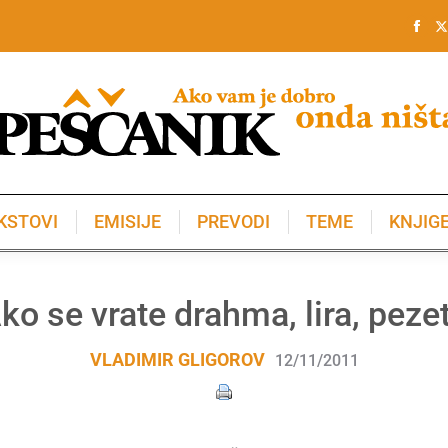
KSTOVI
EMISIJE
PREVODI
TEME
KNJIG
KSTOVI
EMISIJE
PREVODI
TEME
KNJIG
ko se vrate drahma, lira, peze
VLADIMIR GLIGOROV
12/11/2011