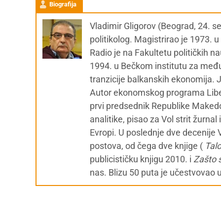
Biografija
Vladimir Gligorov (Beograd, 24. 
politikolog. Magistrirao je 1973. 
Radio je na Fakultetu političkih 
1994. u Bečkom institutu za među
tranzicije balkanskih ekonomija.
Autor ekonomskog programa Liber
prvi predsednik Republike Makedoni
analitike, pisao za Vol strit žurn
Evropi. U poslednje dve decenije 
postova, od čega dve knjige (
Tal
publicističku knjigu 2010. i
Zašto 
nas. Blizu 50 puta je učestvovao 