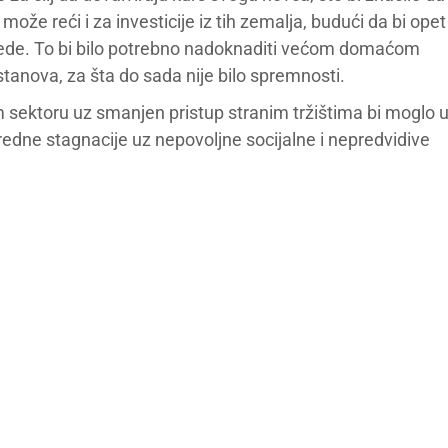
može reći i za investicije iz tih zemalja, budući da bi opet
vrede. To bi bilo potrebno nadoknaditi većom domaćom
tanova, za šta do sada nije bilo spremnosti.
m sektoru uz smanjen pristup stranim tržištima bi moglo 
vredne stagnacije uz nepovoljne socijalne i nepredvidive