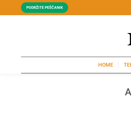
PODRŽITE PEŠČANIK
HOME
TE
HOME
TE
A