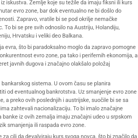
z iskustva. Zemlje koje su težile da imaju fiksni ili kurs
utar evro zone, bar dok eventualno ne bi došlo do
osti. Zapravo, vratile bi se pod okrilje nemačke
 To bi se pre svih odnosilo na Austriju, Holandiju,
niju, Hrvatsku i veliki deo Balkana.
ija evra, što bi paradoksalno moglo da zapravo pomogne
konkurentnost evro zone, pa tako i perifernih ekonomija, a
 teret javnih dugova i značajno olakšalo položaj
 bankarskog sistema. U ovom času se planira
aštiti od eventualnog bankrotstva. Uz smanjenje evro zone
ke, a preko ovih poslednjih i austrijske, suočile bi se sa
ima zahtevali nacionalizaciju. To bi imalo značajne
da banke iz ovih zemalja imaju značajni udeo u srpskom
zik smanjenja ili raspada evro zone.
e za cilj da devalviraju kurs svoga novca, što bi značilo da