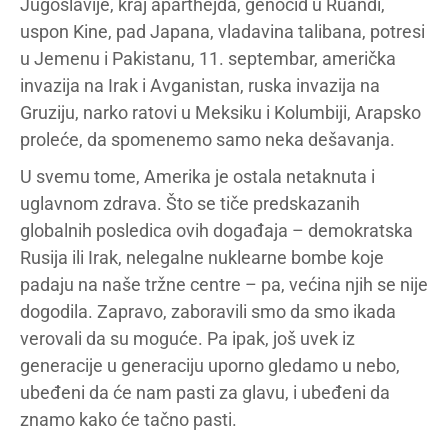
Jugoslavije, kraj aparthejda, genocid u Ruandi,
uspon Kine, pad Japana, vladavina talibana, potresi
u Jemenu i Pakistanu, 11. septembar, američka
invazija na Irak i Avganistan, ruska invazija na
Gruziju, narko ratovi u Meksiku i Kolumbiji, Arapsko
proleće, da spomenemo samo neka dešavanja.
U svemu tome, Amerika je ostala netaknuta i
uglavnom zdrava. Što se tiče predskazanih
globalnih posledica ovih događaja – demokratska
Rusija ili Irak, nelegalne nuklearne bombe koje
padaju na naše tržne centre – pa, većina njih se nije
dogodila. Zapravo, zaboravili smo da smo ikada
verovali da su moguće. Pa ipak, još uvek iz
generacije u generaciju uporno gledamo u nebo,
ubeđeni da će nam pasti za glavu, i ubeđeni da
znamo kako će tačno pasti.