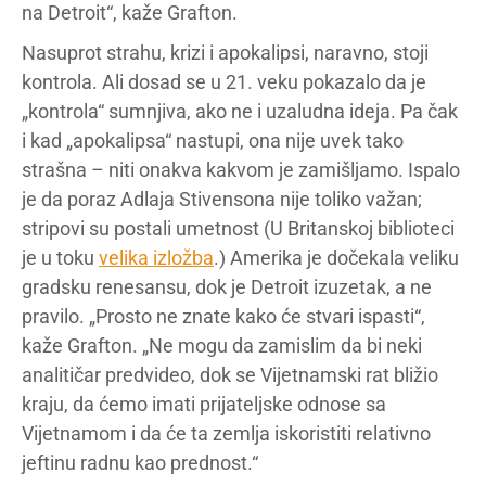
na Detroit“, kaže Grafton.
Nasuprot strahu, krizi i apokalipsi, naravno, stoji
kontrola. Ali dosad se u 21. veku pokazalo da je
„kontrola“ sumnjiva, ako ne i uzaludna ideja. Pa čak
i kad „apokalipsa“ nastupi, ona nije uvek tako
strašna – niti onakva kakvom je zamišljamo. Ispalo
je da poraz Adlaja Stivensona nije toliko važan;
stripovi su postali umetnost (U Britanskoj biblioteci
je u toku
velika izložba
.) Amerika je dočekala veliku
gradsku renesansu, dok je Detroit izuzetak, a ne
pravilo. „Prosto ne znate kako će stvari ispasti“,
kaže Grafton. „Ne mogu da zamislim da bi neki
analitičar predvideo, dok se Vijetnamski rat bližio
kraju, da ćemo imati prijateljske odnose sa
Vijetnamom i da će ta zemlja iskoristiti relativno
jeftinu radnu kao prednost.“