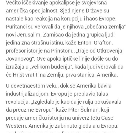
Večito iščekivanje apokalipse je svojevrsna
američka specijalnost. Sjedinjene Države su
nastale kao reakcija na korupciju i haos Evrope.
Puritanci su verovali da je njihova „obećana zemlja“
novi Jerusalim. Zamisao da jedna grupica ljudi
jedina zna strašnu istinu, kaže Entoni Grafton,
profesor istorije na Prinstonu, „traje od Otkrovenja
Jovanovog“. Ove apokaliptičke linije došle su do
izražaja u „velikom buđenju“, kada ljudi verovali da
će Hrist vratiti na Zemlju: prva stanica, Amerika.
U devetnaestom veku, dok se Amerika bavila
industrijalizacijom, Evropu je preplavio talas
revolucija. „Izgledalo je kao da je rulja pokušavala
da preuzme Evropu“, kaže Piter Šulman, koji
predaje američku istoriju na univerzitetu Case
Western. Amerika je zabrinuto gledala u Evropu;