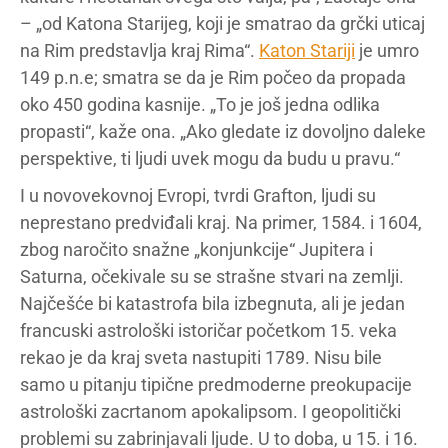
– „od Katona Starijeg, koji je smatrao da grčki uticaj
na Rim predstavlja kraj Rima“.
Katon Stariji
je umro
149 p.n.e; smatra se da je Rim počeo da propada
oko 450 godina kasnije. „To je još jedna odlika
propasti“, kaže ona. „Ako gledate iz dovoljno daleke
perspektive, ti ljudi uvek mogu da budu u pravu.“
I u novovekovnoj Evropi, tvrdi Grafton, ljudi su
neprestano predviđali kraj. Na primer, 1584. i 1604,
zbog naročito snažne „konjunkcije“ Jupitera i
Saturna, očekivale su se strašne stvari na zemlji.
Najčešće bi katastrofa bila izbegnuta, ali je jedan
francuski astrološki istoričar početkom 15. veka
rekao je da kraj sveta nastupiti 1789. Nisu bile
samo u pitanju tipične predmoderne preokupacije
astrološki zacrtanom apokalipsom. I geopolitički
problemi su zabrinjavali ljude. U to doba, u 15. i 16.