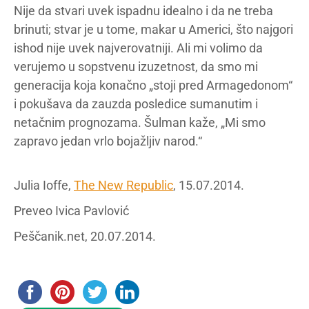
Nije da stvari uvek ispadnu idealno i da ne treba
brinuti; stvar je u tome, makar u Americi, što najgori
ishod nije uvek najverovatniji. Ali mi volimo da
verujemo u sopstvenu izuzetnost, da smo mi
generacija koja konačno „stoji pred Armagedonom“
i pokušava da zauzda posledice sumanutim i
netačnim prognozama. Šulman kaže, „Mi smo
zapravo jedan vrlo bojažljiv narod.“
Julia Ioffe,
The New Republic
, 15.07.2014.
Preveo Ivica Pavlović
Peščanik.net, 20.07.2014.