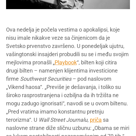
Ova nedelja je počela vestima o apokalipsi, koje
nisu imale nikakve veze sa činjenicom da je
Svetsko prvenstvo završeno. U ponedeljak ujutru,
vašingtonski insajderi probudili su se i među svojim
mejlovima pronašli „
Playbook
“, bilten koji citira
drugi bilten – namenjen klijentima investicione
firme
Southwest Securities
– pod naslovom
„Vikend haosa“. „Previše je dešavanja, i toliko su
široko rasprostranjena i ozbiljna da ih tržišta ne
mogu zadugo ignorisati“, navodi se u ovom biltenu.
„Pred vratima imamo konstantnu pretnju
terorizma“. U
Wall Street Journalu
,
priča
sa
naslovne strane diže sličnu uzbunu: „Obama se miri