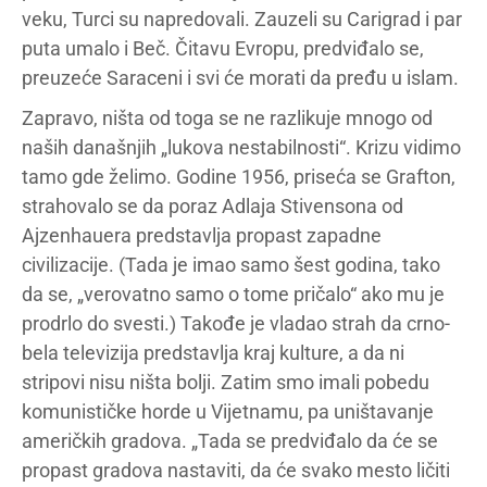
veku, Turci su napredovali. Zauzeli su Carigrad i par
puta umalo i Beč. Čitavu Evropu, predviđalo se,
preuzeće Saraceni i svi će morati da pređu u islam.
Zapravo, ništa od toga se ne razlikuje mnogo od
naših današnjih „lukova nestabilnosti“. Krizu vidimo
tamo gde želimo. Godine 1956, priseća se Grafton,
strahovalo se da poraz Adlaja Stivensona od
Ajzenhauera predstavlja propast zapadne
civilizacije. (Tada je imao samo šest godina, tako
da se, „verovatno samo o tome pričalo“ ako mu je
prodrlo do svesti.) Takođe je vladao strah da crno-
bela televizija predstavlja kraj kulture, a da ni
stripovi nisu ništa bolji. Zatim smo imali pobedu
komunističke horde u Vijetnamu, pa uništavanje
američkih gradova. „Tada se predviđalo da će se
propast gradova nastaviti, da će svako mesto ličiti