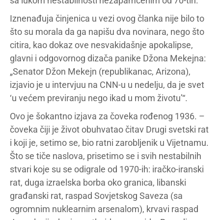
sa lukom nestabilnosti nezapamćenim od 70-tih.“
Iznenađuja činjenica u vezi ovog članka nije bilo to
što su morala da ga napišu dva novinara, nego što
citira, kao dokaz ove nesvakidašnje apokalipse,
glavni i odgovornog dizača panike Džona Mekejna:
„Senator Džon Mekejn (republikanac, Arizona),
izjavio je u intervjuu na CNN-u u nedelju, da je svet
‘u većem previranju nego ikad u mom životu’“.
Ovo je šokantno izjava za čoveka rođenog 1936. –
čoveka čiji je život obuhvatao čitav Drugi svetski rat
i koji je, setimo se, bio ratni zarobljenik u Vijetnamu.
Što se tiče naslova, prisetimo se i svih nestabilnih
stvari koje su se odigrale od 1970-ih: iračko-iranski
rat, duga izraelska borba oko granica, libanski
građanski rat, raspad Sovjetskog Saveza (sa
ogromnim nuklearnim arsenalom), krvavi raspad