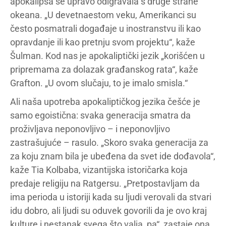
apokalipsa se upravo odigravala s druge strane
okeana. „U devetnaestom veku, Amerikanci su
često posmatrali događaje u inostranstvu ili kao
opravdanje ili kao pretnju svom projektu“, kaže
Šulman. Kod nas je apokaliptički jezik „korišćen u
pripremama za dolazak građanskog rata“, kaže
Grafton. „U ovom slučaju, to je imalo smisla.“
Ali naša upotreba apokaliptičkog jezika češće je
samo egoistična: svaka generacija smatra da
proživljava neponovljivo – i neponovljivo
zastrašujuće – rasulo. „Skoro svaka generacija za
za koju znam bila je ubeđena da svet ide dođavola“,
kaže Tia Kolbaba, vizantijska istoričarka koja
predaje religiju na Ratgersu. „Pretpostavljam da
ima perioda u istoriji kada su ljudi verovali da stvari
idu dobro, ali ljudi su oduvek govorili da je ovo kraj
kulture i nestanak svega što valja, pa“, zastaje ona