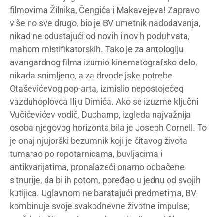
filmovima Žilnika, Čengića i Makavejeva! Zapravo
više no sve drugo, bio je BV umetnik nadodavanja,
nikad ne odustajući od novih i novih poduhvata,
mahom mistifikatorskih. Tako je za antologiju
avangardnog filma izumio kinematografsko delo,
nikada snimljeno, a za drvodeljske potrebe
Otaševićevog pop-arta, izmislio nepostojećeg
vazduhoplovca Iliju Dimića. Ako se izuzme ključni
Vučićevićev vodič, Duchamp, izgleda najvažnija
osoba njegovog horizonta bila je Joseph Cornell. To
je onaj njujorški bezumnik koji je čitavog života
tumarao po ropotarnicama, buvljacima i
antikvarijatima, pronalazeći onamo odbačene
sitnurije, da bi ih potom, poređao u jednu od svojih
kutijica. Uglavnom ne baratajući predmetima, BV
kombinuje svoje svakodnevne životne impulse;