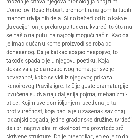
možda je čitava njegova hronologija onaj film
Cornellov, Rose Hobart, premontirana gomila tuđih,
mahom trivijalnih dela. Silno bežeći od bilo kakve
„kreacije“, on je prčkao po tuđem, kvareći to što mu
se našlo na putu, na najbolji mogući način. Kao da
je imao dućan u kome proizvodi se roba od
donesenog. Da je katkad spajao nespojivo, to
takođe spadalo je u njegovu poetiku. Koja
dokazivala je da nespojivog nema, jer sve je
povezano!, kako se vidi iz njegovog prikaza
Renoirovog Pravila igre. Iz čije guste dramaturgije
izvučena su dva najudaljenija pojma, mehanizmi-
ptice. Kojim sve domišljanjem isceđena je ta
protivurečnost, koja bacila je u zasenak sav onaj
ladanjski događaj jedne građanske družine, tvrdeći
da i pri najtrivijalnijim okolnostima provrteće srž
skrivene strukture. Da je prevodilac, voleo je to da