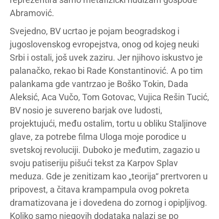
Abramović.
Svejedno, BV ucrtao je pojam beogradskog i
jugoslovenskog evropejstva, onog od kojeg neuki
Srbi i ostali, još uvek zaziru. Jer njihovo iskustvo je
palanačko, rekao bi Rade Konstantinović. A po tim
palankama gde vantrzao je Boško Tokin, Dada
Aleksić, Aca Vučo, Tom Gotovac, Vujica Rešin Tucić,
BV nosio je suvereno barjak ove ludosti,
projektujući, među ostalim, tortu u obliku Staljinove
glave, za potrebe filma Uloga moje porodice u
svetskoj revoluciji. Duboko je međutim, zagazio u
svoju patiseriju pišući tekst za Karpov Splav
meduza. Gde je zenitizam kao „teorija“ prertvoren u
pripovest, a čitava krampampula ovog pokreta
dramatizovana je i dovedena do zornog i opipljivog.
Koliko samo njegovih dodataka nalazi se po