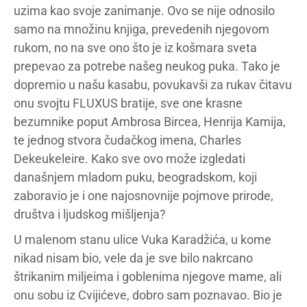
uzima kao svoje zanimanje. Ovo se nije odnosilo
samo na množinu knjiga, prevedenih njegovom
rukom, no na sve ono što je iz košmara sveta
prepevao za potrebe našeg neukog puka. Tako je
dopremio u našu kasabu, povukavši za rukav čitavu
onu svojtu FLUXUS bratije, sve one krasne
bezumnike poput Ambrosa Bircea, Henrija Kamija,
te jednog stvora čudačkog imena, Charles
Dekeukeleire. Kako sve ovo može izgledati
današnjem mladom puku, beogradskom, koji
zaboravio je i one najosnovnije pojmove prirode,
društva i ljudskog mišljenja?
U malenom stanu ulice Vuka Karadžića, u kome
nikad nisam bio, vele da je sve bilo nakrcano
štrikanim miljeima i goblenima njegove mame, ali
onu sobu iz Cvijićeve, dobro sam poznavao. Bio je