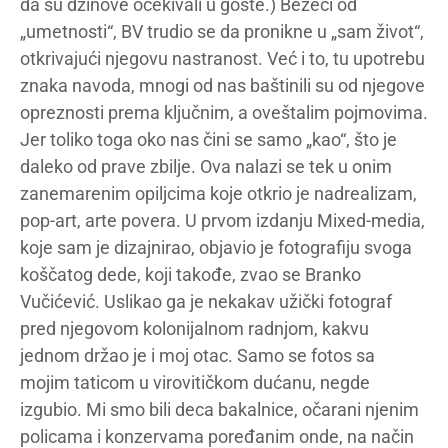
da su džinove očekivali u goste.) Bežeći od
„umetnosti“, BV trudio se da pronikne u „sam život“,
otkrivajući njegovu nastranost. Već i to, tu upotrebu
znaka navoda, mnogi od nas baštinili su od njegove
opreznosti prema ključnim, a oveštalim pojmovima.
Jer toliko toga oko nas čini se samo „kao“, što je
daleko od prave zbilje. Ova nalazi se tek u onim
zanemarenim opiljcima koje otkrio je nadrealizam,
pop-art, arte povera. U prvom izdanju Mixed-media,
koje sam je dizajnirao, objavio je fotografiju svoga
koščatog dede, koji takođe, zvao se Branko
Vučićević. Uslikao ga je nekakav užički fotograf
pred njegovom kolonijalnom radnjom, kakvu
jednom držao je i moj otac. Samo se fotos sa
mojim taticom u virovitičkom dućanu, negde
izgubio. Mi smo bili deca bakalnice, očarani njenim
policama i konzervama poređanim onde, na način