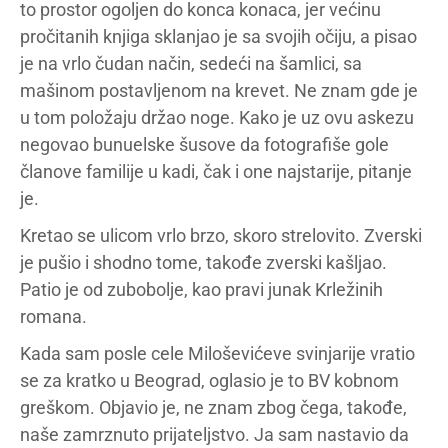
to prostor ogoljen do konca konaca, jer većinu
pročitanih knjiga sklanjao je sa svojih očiju, a pisao
je na vrlo čudan način, sedeći na šamlici, sa
mašinom postavljenom na krevet. Ne znam gde je
u tom položaju držao noge. Kako je uz ovu askezu
negovao bunuelske šusove da fotografiše gole
članove familije u kadi, čak i one najstarije, pitanje
je.
Kretao se ulicom vrlo brzo, skoro strelovito. Zverski
je pušio i shodno tome, takođe zverski kašljao.
Patio je od zubobolje, kao pravi junak Krležinih
romana.
Kada sam posle cele Miloševićeve svinjarije vratio
se za kratko u Beograd, oglasio je to BV kobnom
greškom. Objavio je, ne znam zbog čega, takođe,
naše zamrznuto prijateljstvo. Ja sam nastavio da