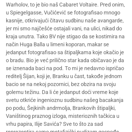
Warholov, to je bio naš Cabaret Voltaire. Pred onim,
u Spiegelgasse, Vučićević se fotografisao mnogo
kasnije, otkrivajući čitavu sudbinu naše avangarde,
jer mi smo najčešće ostajali vani, na ulici, nikad do
kraja unutra. Tako BV nije stigao da se kostimira na
način Huga Balla u limeni koporan, makar se
jedanput fotografisao sa štipaljkama koje okačio je
o bradu. Bio je već prilično star kada običavao je da
se iznenada baci na pod. To mi je nedavno ispričao
reditelj Šijan, koji je, Branku u čast, takođe jednom
bacio se na nekoj pozornici, bez obzira na svoju
golemu težinu. Da li će jedanput doći vreme koje
svetu otkriće ingenioznu sudbinu našeg bacakanja
po podu, Šejkinih andrmolja, Brankovih štipaljki,
Vaništinog praznog izloga, misterioznih tačkica u
vrhu papira, Ilije Savića? Sve to što za sad
reprezentira samo metafizički nudizam gospođe