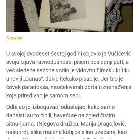
Kupindo
U svojoj dvadeset šestoj godini objavio je Vučićević
svoju Izjavu ravnodušnosti: pišem poslednji put!, a
već sledeće sezone vodio je vidovitu filmsku kritiku
u reviji „Danas“, dakle itekako pisao je. Jer bio je
čovek paradoksa, neočekivanih obrta i iznenađenja
koje priređivao je samom sebi.
Odbijao je, izbegavao, odustajao, kako samo
dadaisti su to činili, baveći se naizgled čistim
sitnurijama. (Njegova družica, Marija Dragojlović,
nasuprot, slika malene kutijice silno uvećane, kao