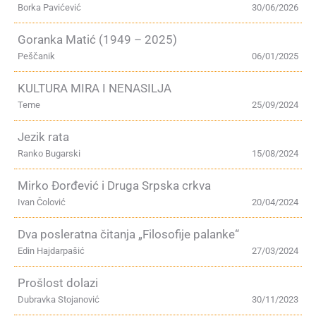
Borka Pavićević
30/06/2026
Goranka Matić (1949 – 2025)
Peščanik
06/01/2025
KULTURA MIRA I NENASILJA
Teme
25/09/2024
Jezik rata
Ranko Bugarski
15/08/2024
Mirko Đorđević i Druga Srpska crkva
Ivan Čolović
20/04/2024
Dva posleratna čitanja „Filosofije palanke“
Edin Hajdarpašić
27/03/2024
Prošlost dolazi
Dubravka Stojanović
30/11/2023