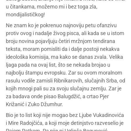
u čitankama, možemo mi i bez toga zla,
mondijalističkog!
Ne znam ko je pokrenuo najnoviju petu ofanzivu
protiv ovog i nadalje živog pisca, ali kada se u istom
broju novina pojavljuju četiri mržnjom tendirana
teksta, moram pomisliti da i dalje postoji nekakva
ideološka komisija, ma kako se danas zvala. Velika
ljaga pada na ovaj list, što se nekada brojao u
najbolju štampu evropsku. Zar su ovom moralnom
rasulu vodile zamisli Ribnikarovih, slučajnih Srba, od
kojih mnogi pali su za svoju slučajnu zemlju. Zar je
za badava onde pisao Balugdžić, a crtao Pjer
Križanić i Zuko Džumhur.
Bio je to list koji nije mogao bez Ljube Vukadinovića
i Mire Radojčića, a koji moje detinjstvo razveselio je
Pajom Patkom. Pa nije ni Uglješa Bogunović