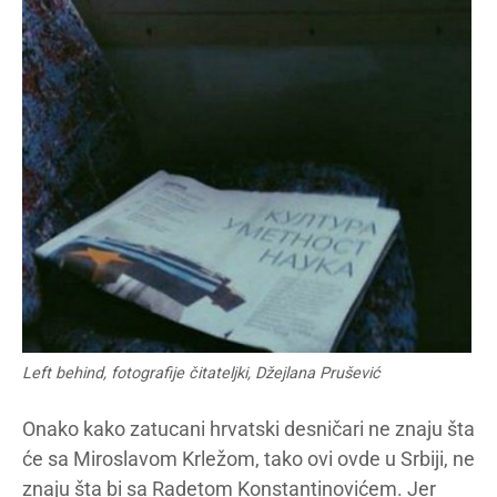
Left behind, fotografije čitateljki, Džejlana Prušević
Onako kako zatucani hrvatski desničari ne znaju šta
će sa Miroslavom Krležom, tako ovi ovde u Srbiji, ne
znaju šta bi sa Radetom Konstantinovićem. Jer