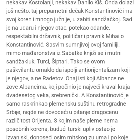
nekakav Kostolanji, nekakav Danilo Kiš. Onda dolazi
još nešto, taj prepametni dečak Konstantinović ima
svoj koren i mnogo južnije, u zabiti sandžačkoj. Sad
je na udaru i njegov otac, potekao odande,
respektabilni državnik, političar i pravnik Mihailo
Konstantinović. Sasvim sumnjivoj ovoj familiji,
mimo mađaronstva iz Sabatke knjiži se i mutni
sandžakluk, Turci, Šiptari. Tako se ovom
paškvilantu omaklo da ispolji antiorijentalizam koji
je njegov, a ne Radetov. Onaj isti koji Albance ne
zove Albancima, koji počinio je najveći kraval kraja
dvadesetog veka, srebrenički. A Konstantinović je
samo raskrinkao plemensku suštinu retrogradne
Srbije, nigde ne dovodeći u pitanje dragocenu
različitost Orijenta. S kojim naše pleme nema
posebnih korena, budući turski upliv ostao je
izvanjski, donoseći osim mitskog zuluma i po koje