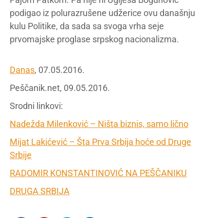
podigao iz polurazrušene udžerice ovu današnju
kulu Politike, da sada sa svoga vrha seje
prvomajske proglase srpskog nacionalizma.
Danas
, 07.05.2016.
Peščanik.net, 09.05.2016.
Srodni linkovi:
Nadežda Milenković – Ništa biznis, samo lično
Mijat Lakićević – Šta Prva Srbija hoće od Druge
Srbije
RADOMIR KONSTANTINOVIĆ NA PEŠČANIKU
DRUGA SRBIJA