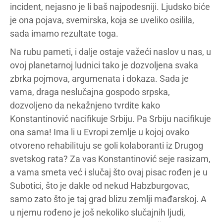
incident, nejasno je li baš najpodesniji. Ljudsko biće
je ona pojava, svemirska, koja se uveliko osilila,
sada imamo rezultate toga.
Na rubu pameti, i dalje ostaje važeći naslov u nas, u
ovoj planetarnoj ludnici tako je dozvoljena svaka
zbrka pojmova, argumenata i dokaza. Sada je
vama, draga neslučajna gospodo srpska,
dozvoljeno da nekažnjeno tvrdite kako
Konstantinović nacifikuje Srbiju. Pa Srbiju nacifikuje
ona sama! Ima li u Evropi zemlje u kojoj ovako
otvoreno rehabilituju se goli kolaboranti iz Drugog
svetskog rata? Za vas Konstantinović seje rasizam,
a vama smeta već i slučaj što ovaj pisac rođen je u
Subotici, što je dakle od nekud Habzburgovac,
samo zato što je taj grad blizu zemlji mađarskoj. A
u njemu rođeno je još nekoliko slučajnih ljudi,