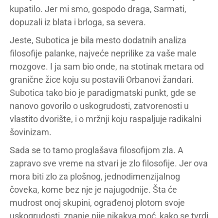
kupatilo. Jer mi smo, gospodo draga, Sarmati,
dopuzali iz blata i brloga, sa severa.
Jeste, Subotica je bila mesto dodatnih analiza
filosofije palanke, najveće neprilike za vaše male
mozgove. I ja sam bio onde, na stotinak metara od
granične žice koju su postavili Orbanovi žandari.
Subotica tako bio je paradigmatski punkt, gde se
nanovo govorilo o uskogrudosti, zatvorenosti u
vlastito dvorište, i o mržnji koju raspaljuje radikalni
šovinizam.
Sada se to tamo proglašava filosofijom zla. A
zapravo sve vreme na stvari je zlo filosofije. Jer ova
mora biti zlo za plošnog, jednodimenzijalnog
čoveka, kome bez nje je najugodnije. Šta će
mudrost onoj skupini, ograđenoj plotom svoje
uskogrudosti, znanje nije nikakva moć, kako se tvrdi