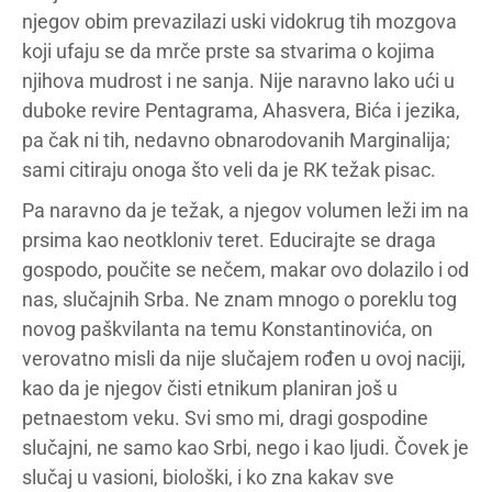
njegov obim prevazilazi uski vidokrug tih mozgova
koji ufaju se da mrče prste sa stvarima o kojima
njihova mudrost i ne sanja. Nije naravno lako ući u
duboke revire Pentagrama, Ahasvera, Bića i jezika,
pa čak ni tih, nedavno obnarodovanih Marginalija;
sami citiraju onoga što veli da je RK težak pisac.
Pa naravno da je težak, a njegov volumen leži im na
prsima kao neotkloniv teret. Educirajte se draga
gospodo, poučite se nečem, makar ovo dolazilo i od
nas, slučajnih Srba. Ne znam mnogo o poreklu tog
novog paškvilanta na temu Konstantinovića, on
verovatno misli da nije slučajem rođen u ovoj naciji,
kao da je njegov čisti etnikum planiran još u
petnaestom veku. Svi smo mi, dragi gospodine
slučajni, ne samo kao Srbi, nego i kao ljudi. Čovek je
slučaj u vasioni, biološki, i ko zna kakav sve