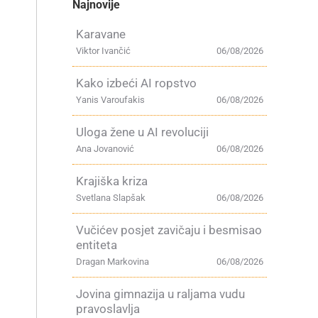
Najnovije
Karavane
Viktor Ivančić
06/08/2026
Kako izbeći AI ropstvo
Yanis Varoufakis
06/08/2026
Uloga žene u AI revoluciji
Ana Jovanović
06/08/2026
Krajiška kriza
Svetlana Slapšak
06/08/2026
Vučićev posjet zavičaju i besmisao
entiteta
Dragan Markovina
06/08/2026
Jovina gimnazija u raljama vudu
pravoslavlja