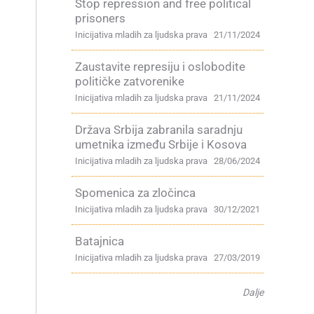
Stop repression and free political
prisoners
Inicijativa mladih za ljudska prava
21/11/2024
Zaustavite represiju i oslobodite
političke zatvorenike
Inicijativa mladih za ljudska prava
21/11/2024
Država Srbija zabranila saradnju
umetnika između Srbije i Kosova
Inicijativa mladih za ljudska prava
28/06/2024
Spomenica za zločinca
Inicijativa mladih za ljudska prava
30/12/2021
Batajnica
Inicijativa mladih za ljudska prava
27/03/2019
Dalje