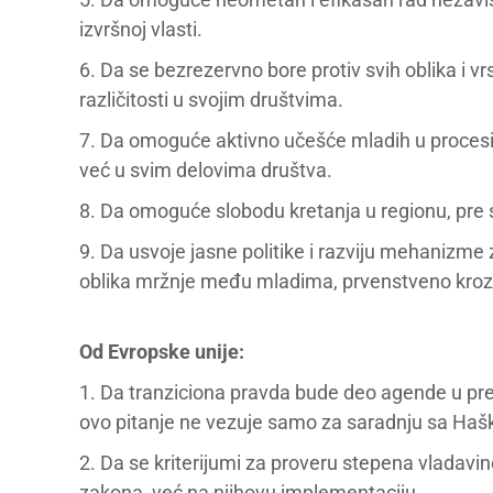
izvršnoj vlasti.
6. Da se bezrezervno bore protiv svih oblika i vr
različitosti u svojim društvima.
7. Da omoguće aktivno učešće mladih u procesim
već u svim delovima društva.
8. Da omoguće slobodu kretanja u regionu, pre
9. Da usvoje jasne politike i razviju mehanizme z
oblika mržnje među mladima, prvenstveno kroz
Od Evropske unije:
1. Da tranziciona pravda bude deo agende u pre
ovo pitanje ne vezuje samo za saradnju sa Haš
2. Da se kriterijumi za proveru stepena vladav
zakona, već na njihovu implementaciju.