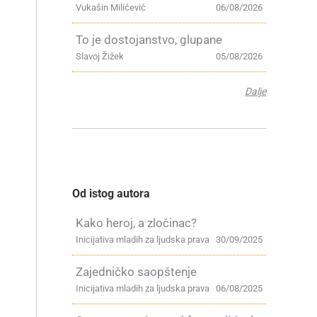
Vukašin Milićević
06/08/2026
To je dostojanstvo, glupane
Slavoj Žižek
05/08/2026
Dalje
Od istog autora
Kako heroj, a zločinac?
Inicijativa mladih za ljudska prava
30/09/2025
Zajedničko saopštenje
Inicijativa mladih za ljudska prava
06/08/2025