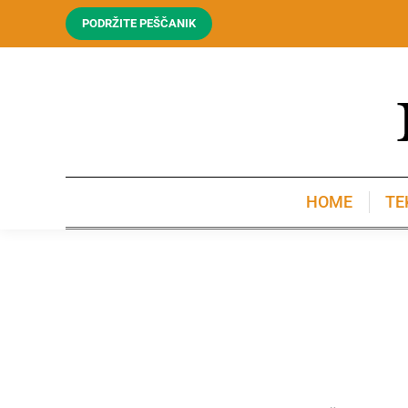
PODRŽITE PEŠČANIK
HOME
TE
HOME
TE