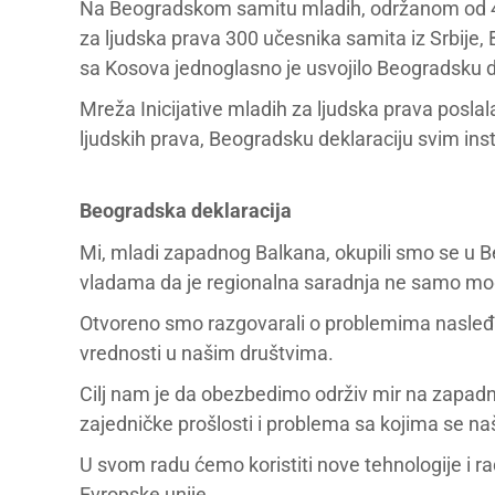
Na Beogradskom samitu mladih, održanom od 4. d
za ljudska prava 300 učesnika samita iz Srbije,
sa Kosova jednoglasno je usvojilo Beogradsku d
Mreža Inicijative mladih za ljudska prava posl
ljudskih prava, Beogradsku deklaraciju svim ins
Beogradska deklaracija
Mi, mladi zapadnog Balkana, okupili smo se u
vladama da je regionalna saradnja ne samo mo
Otvoreno smo razgovarali o problemima nasleđa p
vrednosti u našim društvima.
Cilj nam je da obezbedimo održiv mir na zapad
zajedničke prošlosti i problema sa kojima se n
U svom radu ćemo koristiti nove tehnologije i r
Evropske unije.