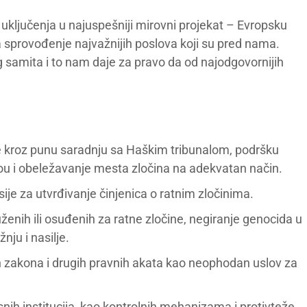
uključenja u najuspešniji mirovni projekat – Evropsku
 sprovođenje najvažnijih poslova koji su pred nama.
samita i to nam daje za pravo da od najodgovornijih
 kroz punu saradnju sa Haškim tribunalom, podršku
ou i obeležavanje mesta zločina na adekvatan način.
je za utvrđivanje činjenica o ratnim zločinima.
ženih ili osuđenih za ratne zločine, negiranje genocida u
nju i nasilje.
 zakona i drugih pravnih akata kao neophodan uslov za
ih institucija, kao kontrolnih mehanizama i protivteže