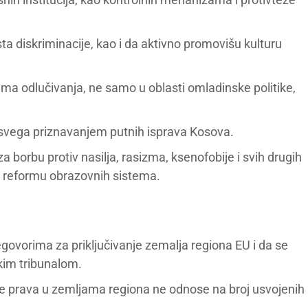
sta diskriminacije, kao i da aktivno promovišu kulturu
a odlučivanja, ne samo u oblasti omladinske politike,
 svega priznavanjem putnih isprava Kosova.
a borbu protiv nasilja, rasizma, ksenofobije i svih drugih
 reformu obrazovnih sistema.
govorima za priključivanje zemalja regiona EU i da se
kim tribunalom.
ine prava u zemljama regiona ne odnose na broj usvojenih