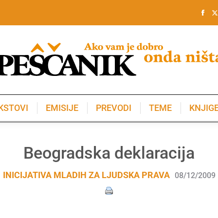
KSTOVI
EMISIJE
PREVODI
TEME
KNJIG
KSTOVI
EMISIJE
PREVODI
TEME
KNJIG
Beogradska deklaracija
INICIJATIVA MLADIH ZA LJUDSKA PRAVA
08/12/2009