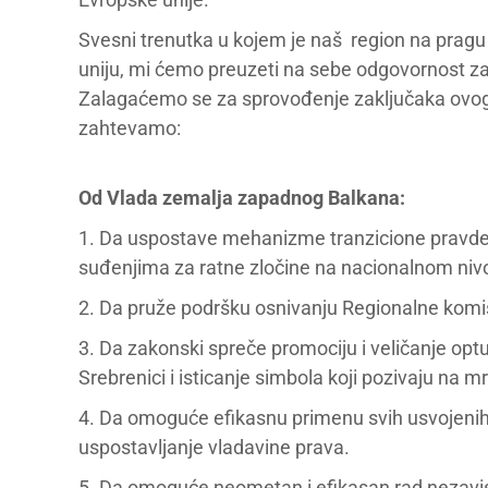
Svesni trenutka u kojem je naš region na pragu 
uniju, mi ćemo preuzeti na sebe odgovornost za
Zalagaćemo se za sprovođenje zaključaka ovog 
zahtevamo:
Od Vlada zemalja zapadnog Balkana:
1. Da uspostave mehanizme tranzicione pravde
suđenjima za ratne zločine na nacionalnom niv
2. Da pruže podršku osnivanju Regionalne komisi
3. Da zakonski spreče promociju i veličanje optu
Srebrenici i isticanje simbola koji pozivaju na mrž
4. Da omoguće efikasnu primenu svih usvojenih
uspostavljanje vladavine prava.
5. Da omoguće neometan i efikasan rad nezavisn