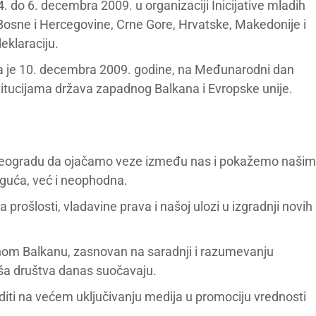
o 6. decembra 2009. u organizaciji Inicijative mladih
 Bosne i Hercegovine, Crne Gore, Hrvatske, Makedonije i
eklaraciju.
ala je 10. decembra 2009. godine, na Međunarodni dan
titucijama država zapadnog Balkana i Evropske unije.
 Beogradu da ojačamo veze između nas i pokažemo našim
guća, već i neophodna.
rošlosti, vladavine prava i našoj ulozi u izgradnji novih
nom Balkanu, zasnovan na saradnji i razumevanju
aša društva danas suočavaju.
aditi na većem uključivanju medija u promociju vrednosti