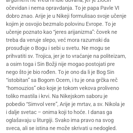
očevidan i nema opravdanja. To je papa Pavle VI
dobro znao. Arije je u Nikeji formulisao svoje učenje
kojim je osvojio bezmalo polovinu Evrope. To je
učenje poznato kao “jeres arijanizma”: čovek ne
treba da veruje slepo, već mora razumski da
prosuđuje o Bogu i sebi u svetu. Ne mogu se
prihvatiti sv. Trojica, jer je to vraćanje na politeizam,
a osim toga i Sin Božji nije mogao postojati pre
nego što je bio rođen. To je ono da li je Bog Sin
“istobitan” sa Bogom Ocem, i tu je ona grčka reč
“homouzios” oko koje je tokom vekova proliveno
toliko mastila i krvi. Na Nikejskom saboru je
pobedio “Simvol vere”, Arije je mrtav, a sv. Nikola je
i dalje svetac – onima koji to hoće. I danas ga
oglašavaju u liturgiji. Svako ima pravo na svog
sveca, ali se istina ne može skrivati u nedogled.