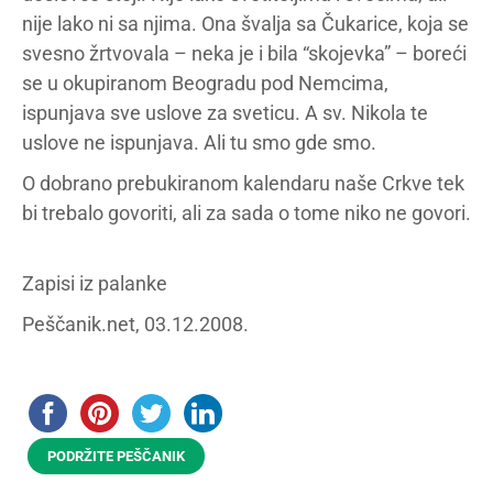
nije lako ni sa njima. Ona švalja sa Čukarice, koja se
svesno žrtvovala – neka je i bila “skojevka” – boreći
se u okupiranom Beogradu pod Nemcima,
ispunjava sve uslove za sveticu. A sv. Nikola te
uslove ne ispunjava. Ali tu smo gde smo.
O dobrano prebukiranom kalendaru naše Crkve tek
bi trebalo govoriti, ali za sada o tome niko ne govori.
Zapisi iz palanke
Peščanik.net, 03.12.2008.
PODRŽITE PEŠČANIK