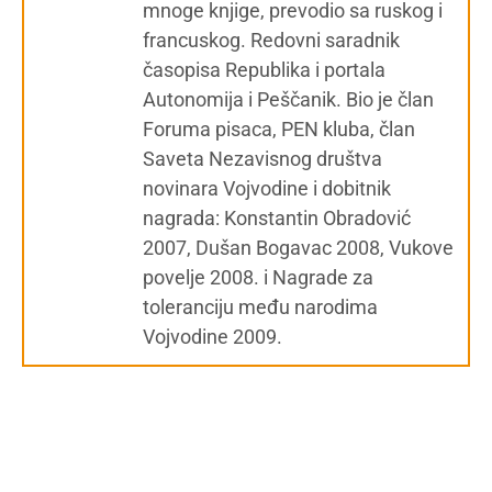
mnoge knjige, prevodio sa ruskog i
francuskog. Redovni saradnik
časopisa Republika i portala
Autonomija i Peščanik. Bio je član
Foruma pisaca, PEN kluba, član
Saveta Nezavisnog društva
novinara Vojvodine i dobitnik
nagrada: Konstantin Obradović
2007, Dušan Bogavac 2008, Vukove
povelje 2008. i Nagrade za
toleranciju među narodima
Vojvodine 2009.