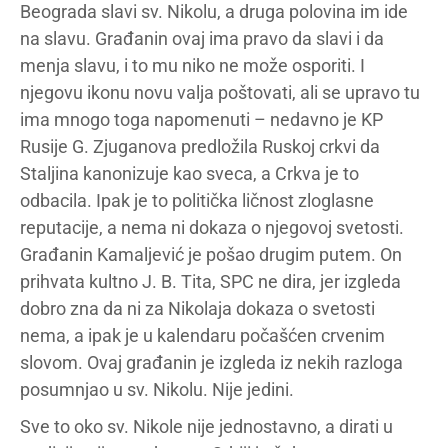
Beograda slavi sv. Nikolu, a druga polovina im ide
na slavu. Građanin ovaj ima pravo da slavi i da
menja slavu, i to mu niko ne može osporiti. I
njegovu ikonu novu valja poštovati, ali se upravo tu
ima mnogo toga napomenuti – nedavno je KP
Rusije G. Zjuganova predložila Ruskoj crkvi da
Staljina kanonizuje kao sveca, a Crkva je to
odbacila. Ipak je to politička ličnost zloglasne
reputacije, a nema ni dokaza o njegovoj svetosti.
Građanin Kamaljević je pošao drugim putem. On
prihvata kultno J. B. Tita, SPC ne dira, jer izgleda
dobro zna da ni za Nikolaja dokaza o svetosti
nema, a ipak je u kalendaru počašćen crvenim
slovom. Ovaj građanin je izgleda iz nekih razloga
posumnjao u sv. Nikolu. Nije jedini.
Sve to oko sv. Nikole nije jednostavno, a dirati u