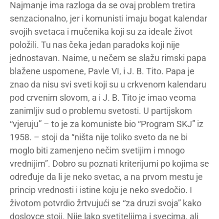
Najmanje ima razloga da se ovaj problem tretira
senzacionalno, jer i komunisti imaju bogat kalendar
svojih svetaca i mučenika koji su za ideale život
položili. Tu nas čeka jedan paradoks koji nije
jednostavan. Naime, u nečem se slažu rimski papa
blažene uspomene, Pavle VI, i J. B. Tito. Papa je
znao da nisu svi sveti koji su u crkvenom kalendaru
pod crvenim slovom, a i J. B. Tito je imao veoma
zanimljiv sud o problemu svetosti. U partijskom
“vjeruju” – to je za komuniste bio “Program SKJ” iz
1958. – stoji da “ništa nije toliko sveto da ne bi
moglo biti zamenjeno nečim svetijim i mnogo
vrednijim”. Dobro su poznati kriterijumi po kojima se
određuje da li je neko svetac, a na prvom mestu je
princip vrednosti i istine koju je neko svedočio. I
životom potvrdio žrtvujući se “za druzi svoja” kako
doslovce stoji. Nije lako svetiteljima i svecima, ali