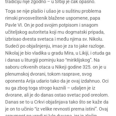
tradiciju nije zgodno – u Srbiji je čak opasno.
Toga se nije plašio i ušao je u suštinu problema
rimski prvosveštenik blažene uspomene, papa
Pavle VI. On je pod svojim potpisom i snagom
učiteljskog autoriteta koji mu dogmatski pripada,
izbrisao dvesta svetaca i među njima sv. Nikolu.
Sudeći po objašnjenju, imao je za to jake razloge.
Nikolaj je bio vladika u gradu Mira, u Likiji, i otuda ga
i danas u liturgiji pominju kao “miriklijskog”. Na
saboru crkvenih otaca u Nikeji godine 325. on je u
plenumskoj dvorani, tokom rasprave, svog
oponenta Arija udario tako da je ovaj izdahnuo. Oci
su ga zbog toga strogo kaznili – udaljen je iz
dvorane, ali je do danas ostao svetac pod oreolom.
Danas se to u Crkvi objašnjava tako što se kaže da
je on to učinio “iz velike revnosti prema istini”. Ovaj
argument ne vredi ni lule duvana, jer je zločin