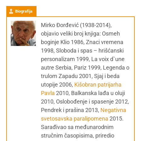
Biografija
Mirko Đorđević (1938-2014),
objavio veliki broj knjiga: Osmeh
boginje Klio 1986, Znaci vremena
1998, Sloboda i spas – hrišćanski
personalizam 1999, La voix d`une
autre Serbia, Pariz 1999, Legenda o
trulom Zapadu 2001, Sjaj i beda
utopije 2006,
Kišobran patrijarha
Pavla
2010, Balkanska lađa u oluji
2010, Oslobođenje i spasenje 2012,
Pendrek i prašina 2013,
Negativna
svetosavska paralipomena
2015.
Sarađivao sa međunarodnim
stručnim časopisima, priredio