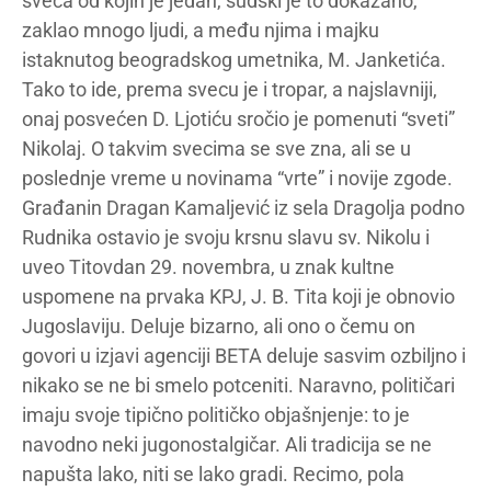
sveca od kojih je jedan, sudski je to dokazano,
zaklao mnogo ljudi, a među njima i majku
istaknutog beogradskog umetnika, M. Janketića.
Tako to ide, prema svecu je i tropar, a najslavniji,
onaj posvećen D. Ljotiću sročio je pomenuti “sveti”
Nikolaj. O takvim svecima se sve zna, ali se u
poslednje vreme u novinama “vrte” i novije zgode.
Građanin Dragan Kamaljević iz sela Dragolja podno
Rudnika ostavio je svoju krsnu slavu sv. Nikolu i
uveo Titovdan 29. novembra, u znak kultne
uspomene na prvaka KPJ, J. B. Tita koji je obnovio
Jugoslaviju. Deluje bizarno, ali ono o čemu on
govori u izjavi agenciji BETA deluje sasvim ozbiljno i
nikako se ne bi smelo potceniti. Naravno, političari
imaju svoje tipično političko objašnjenje: to je
navodno neki jugonostalgičar. Ali tradicija se ne
napušta lako, niti se lako gradi. Recimo, pola