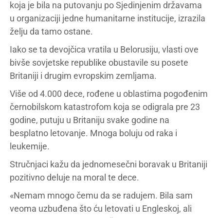
koja je bila na putovanju po Sjedinjenim državama
u organizaciji jedne humanitarne institucije, izrazila
želju da tamo ostane.
Iako se ta devojčica vratila u Belorusiju, vlasti ove
bivše sovjetske republike obustavile su posete
Britaniji i drugim evropskim zemljama.
Više od 4.000 dece, rođene u oblastima pogođenim
černobilskom katastrofom koja se odigrala pre 23
godine, putuju u Britaniju svake godine na
besplatno letovanje. Mnoga boluju od raka i
leukemije.
Stručnjaci kažu da jednomesečni boravak u Britaniji
pozitivno deluje na moral te dece.
«Nemam mnogo čemu da se radujem. Bila sam
veoma uzbuđena što ću letovati u Engleskoj, ali