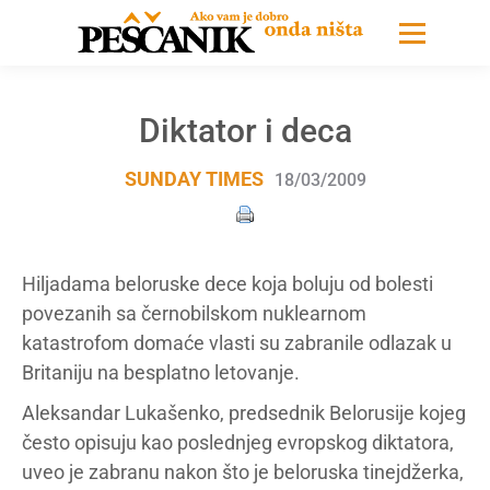
Diktator i deca
SUNDAY TIMES
18/03/2009
Hiljadama beloruske dece koja boluju od bolesti
povezanih sa černobilskom nuklearnom
katastrofom domaće vlasti su zabranile odlazak u
Britaniju na besplatno letovanje.
Aleksandar Lukašenko, predsednik Belorusije kojeg
često opisuju kao poslednjeg evropskog diktatora,
uveo je zabranu nakon što je beloruska tinejdžerka,