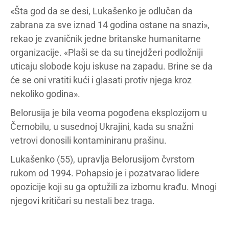
«Šta god da se desi, Lukašenko je odlučan da
zabrana za sve iznad 14 godina ostane na snazi»,
rekao je zvaničnik jedne britanske humanitarne
organizacije. «Plaši se da su tinejdžeri podložniji
uticaju slobode koju iskuse na zapadu. Brine se da
će se oni vratiti kući i glasati protiv njega kroz
nekoliko godina».
Belorusija je bila veoma pogođena eksplozijom u
Černobilu, u susednoj Ukrajini, kada su snažni
vetrovi donosili kontaminiranu prašinu.
Lukašenko (55), upravlja Belorusijom čvrstom
rukom od 1994. Pohapsio je i pozatvarao lidere
opozicije koji su ga optužili za izbornu krađu. Mnogi
njegovi kritičari su nestali bez traga.