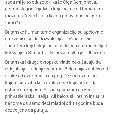
sada mi je to oduzeto», kaže Olga Semjonova,
petnaestogodišnjakinja koja boluje od tumora na
mozgu. «Zašto bi bilo ko bio protiv mog odlaska
tamo?»
Britanske humanitarne organizacije su apelovale
na zvaničnike da dozvole njoj i još nekolicini
tinejdžera koji boluju od raka da odu na tronedeljno
letovanje u Stafordšir. Njihova molba je odbačena.
Britanska i druge evropske vlade pokušavaju da
izdejstvuju ukidanje zabrane. Belorusija zahteva od
svake od ovi zemalja da potpiše sporazum po
kojem će vratiti kući svako dete koje poželi da
ostane na zapadu. Sličan sporazum su već
prihvatile Irska i Italija. Ali beloruski režim insistira
na tome da samo deci mlađoj od 14 godina bude
dozvoljeno da putuju.