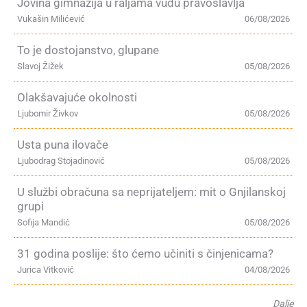
Jovina gimnazija u raljama vudu pravoslavlja
Vukašin Milićević
06/08/2026
To je dostojanstvo, glupane
Slavoj Žižek
05/08/2026
Olakšavajuće okolnosti
Ljubomir Živkov
05/08/2026
Usta puna ilovače
Ljubodrag Stojadinović
05/08/2026
U službi obračuna sa neprijateljem: mit o Gnjilanskoj
grupi
Sofija Mandić
05/08/2026
31 godina poslije: što ćemo učiniti s činjenicama?
Jurica Vitković
04/08/2026
Dalje