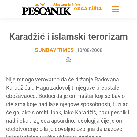
Karadžić i islamski terorizam
SUNDAY TIMES
10/08/2008
Nije mnogo verovatno da će držanje Radovana
Karadžića u Hagu zadovoljiti njegove preostale
obožavaoce. Budući da je on maštar koji se bavio
idejama koje nadilaze njegove sposobnosti, tužilac
će ga lako slomiti. Ipak, iako Karadžić, nadripesnik i
nadrilekar, izgleda apsurdno, ideologija čije je on
otelotvorenje bila je dovoljno ozbiljna da izazove