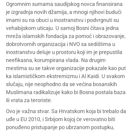
Ogromnim sumama saudijskog novca finansirana
je izgradnja novih džamija, a mnogi njihovi budući
imami su na obuci u inostranstvu i podvrgnuti su
vehabijskom uticaju. U samoj Bosni čitava jedna
mreža islamskih fondacija za pomoć i obrazovanje,
dobrotvornih organizacija i NVO sa sedištima u
inostranstvu deluje u prostoru koji im je prepustila
neefikasna, korumpirana vlada. Na drugim
mestima su se takve organizacije pokazale kao put
ka islamističkom ekstremizmu i Al Kaidi. U svakom
slučaju, nije neophodno da se većina bosanskih
Muslimana radikalizuje kako bi Bosna postala baza
ili vrata za teroriste.
Ovo je važna stvar. Sa Hrvatskom koja bi trebalo da
uđe u EU 2010, i Srbijom kojoj će verovatno biti
ponuđeno pristupanje po ubrzanom postupku,