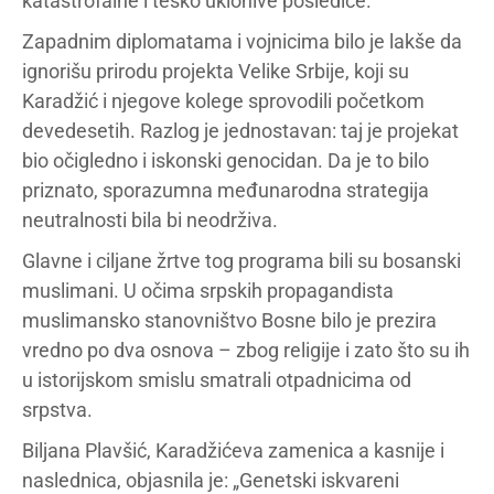
katastrofalne i teško uklonive posledice.
Zapadnim diplomatama i vojnicima bilo je lakše da
ignorišu prirodu projekta Velike Srbije, koji su
Karadžić i njegove kolege sprovodili početkom
devedesetih. Razlog je jednostavan: taj je projekat
bio očigledno i iskonski genocidan. Da je to bilo
priznato, sporazumna međunarodna strategija
neutralnosti bila bi neodrživa.
Glavne i ciljane žrtve tog programa bili su bosanski
muslimani. U očima srpskih propagandista
muslimansko stanovništvo Bosne bilo je prezira
vredno po dva osnova – zbog religije i zato što su ih
u istorijskom smislu smatrali otpadnicima od
srpstva.
Biljana Plavšić, Karadžićeva zamenica a kasnije i
naslednica, objasnila je: „Genetski iskvareni