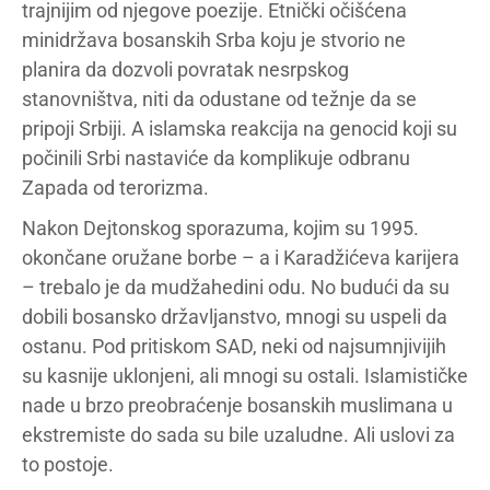
trajnijim od njegove poezije. Etnički očišćena
minidržava bosanskih Srba koju je stvorio ne
planira da dozvoli povratak nesrpskog
stanovništva, niti da odustane od težnje da se
pripoji Srbiji. A islamska reakcija na genocid koji su
počinili Srbi nastaviće da komplikuje odbranu
Zapada od terorizma.
Nakon Dejtonskog sporazuma, kojim su 1995.
okončane oružane borbe – a i Karadžićeva karijera
– trebalo je da mudžahedini odu. No budući da su
dobili bosansko državljanstvo, mnogi su uspeli da
ostanu. Pod pritiskom SAD, neki od najsumnjivijih
su kasnije uklonjeni, ali mnogi su ostali. Islamističke
nade u brzo preobraćenje bosanskih muslimana u
ekstremiste do sada su bile uzaludne. Ali uslovi za
to postoje.