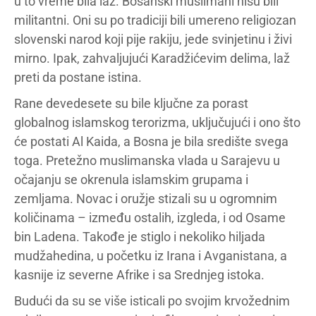
u to vreme bila laž. Bosanski muslimani nisu bili
militantni. Oni su po tradiciji bili umereno religiozan
slovenski narod koji pije rakiju, jede svinjetinu i živi
mirno. Ipak, zahvaljujući Karadžićevim delima, laž
preti da postane istina.
Rane devedesete su bile ključne za porast
globalnog islamskog terorizma, uključujući i ono što
će postati Al Kaida, a Bosna je bila središte svega
toga. Pretežno muslimanska vlada u Sarajevu u
očajanju se okrenula islamskim grupama i
zemljama. Novac i oružje stizali su u ogromnim
količinama – između ostalih, izgleda, i od Osame
bin Ladena. Takođe je stiglo i nekoliko hiljada
mudžahedina, u početku iz Irana i Avganistana, a
kasnije iz severne Afrike i sa Srednjeg istoka.
Budući da su se više isticali po svojim krvožednim