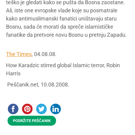
teško je gledati kako se pušta da Bosna zaostane.
Ali, iste one evropske vlade koje su posmatrale
kako antimuslimanski fanatici uništavaju staru
Bosnu, sada će morati da spreče islamističke
fanatike da pretvore novu Bosnu u pretnju Zapadu.
The Times
, 04.08.08.
How Karadzic stirred global Islamic terror, Robin
Harris
Peščanik.net, 10.08.2008.
PODRŽITE PEŠČANIK