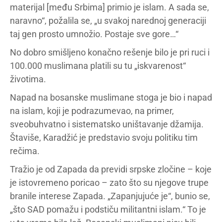
materijal [među Srbima] primio je islam. A sada se,
naravno“, požalila se, „u svakoj narednoj generaciji
taj gen prosto umnožio. Postaje sve gore…“
No dobro smišljeno konačno rešenje bilo je pri ruci i
100.000 muslimana platili su tu „iskvarenost“
životima.
Napad na bosanske muslimane stoga je bio i napad
na islam, koji je podrazumevao, na primer,
sveobuhvatno i sistematsko uništavanje džamija.
Štaviše, Karadžić je predstavio svoju politiku tim
rečima.
Tražio je od Zapada da previdi srpske zločine – koje
je istovremeno poricao – zato što su njegove trupe
branile interese Zapada. „Zapanjujuće je“, bunio se,
„što SAD pomažu i podstiču militantni islam.“ To je