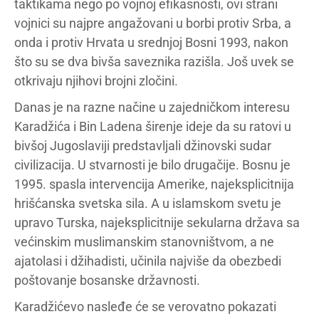
taktikama nego po vojnoj efikasnosti, ovi strani
vojnici su najpre angažovani u borbi protiv Srba, a
onda i protiv Hrvata u srednjoj Bosni 1993, nakon
što su se dva bivša saveznika razišla. Još uvek se
otkrivaju njihovi brojni zločini.
Danas je na razne načine u zajedničkom interesu
Karadžića i Bin Ladena širenje ideje da su ratovi u
bivšoj Jugoslaviji predstavljali džinovski sudar
civilizacija. U stvarnosti je bilo drugačije. Bosnu je
1995. spasla intervencija Amerike, najeksplicitnija
hrišćanska svetska sila. A u islamskom svetu je
upravo Turska, najeksplicitnije sekularna država sa
većinskim muslimanskim stanovništvom, a ne
ajatolasi i džihadisti, učinila najviše da obezbedi
poštovanje bosanske državnosti.
Karadžićevo nasleđe će se verovatno pokazati