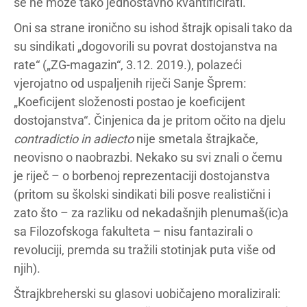
se ne može tako jednostavno kvantificirati.
Oni sa strane ironično su ishod štrajk opisali tako da
su sindikati „dogovorili su povrat dostojanstva na
rate“ („ZG-magazin“, 3.12. 2019.), polazeći
vjerojatno od uspaljenih riječi Sanje Šprem:
„Koeficijent složenosti postao je koeficijent
dostojanstva“. Činjenica da je pritom očito na djelu
contradictio in adiecto
nije smetala štrajkače,
neovisno o naobrazbi. Nekako su svi znali o čemu
je riječ – o borbenoj reprezentaciji dostojanstva
(pritom su školski sindikati bili posve realistični i
zato što – za razliku od nekadašnjih plenumaš(ic)a
sa Filozofskoga fakulteta – nisu fantazirali o
revoluciji, premda su tražili stotinjak puta više od
njih).
Štrajkbreherski su glasovi uobičajeno moralizirali: