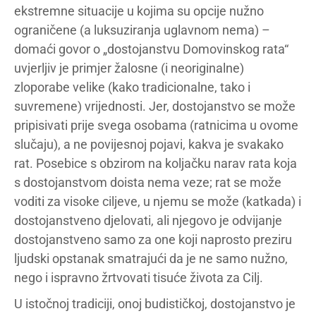
ekstremne situacije u kojima su opcije nužno
ograničene (a luksuziranja uglavnom nema) –
domaći govor o „dostojanstvu Domovinskog rata“
uvjerljiv je primjer žalosne (i neoriginalne)
zloporabe velike (kako tradicionalne, tako i
suvremene) vrijednosti. Jer, dostojanstvo se može
pripisivati prije svega osobama (ratnicima u ovome
slučaju), a ne povijesnoj pojavi, kakva je svakako
rat. Posebice s obzirom na koljačku narav rata koja
s dostojanstvom doista nema veze; rat se može
voditi za visoke ciljeve, u njemu se može (katkada) i
dostojanstveno djelovati, ali njegovo je odvijanje
dostojanstveno samo za one koji naprosto preziru
ljudski opstanak smatrajući da je ne samo nužno,
nego i ispravno žrtvovati tisuće života za Cilj.
U istočnoj tradiciji, onoj budističkoj, dostojanstvo je