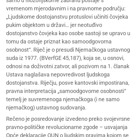
samo u filozofijskome zabranu postaje s
vremenom mjerodavnim i na pravnome području:
„Ljudskome dostojanstvu protuslovi učiniti čovjeka
pukim objektom u državi… jer neotuđivo
dostojanstvo čovjeka kao osobe sastoji se upravo u
tomu da ostaje priznat kao samoodgovorna
osobnost“. Riječ je o presudi Njemačkoga ustavnog
suda iz 1977. (BVerfGE 45,187), koja se, u osnovi,
odnosi na doživotni zatvor, ali pozivom na 1. članak
Ustava naglašava nepovredivost ljudskoga
dostojanstva. Riječju, posve kantovski impostirana,
pravna interpretacija „samoodgovorne osobnosti“
temelj je suvremenoga njemačkoga (i ne samo
njemačkog) ustavnog sudovanja.
Rečeno je posredovanje izvedeno preko svojevrsne
pravno-političke revolucionarne zgode – usvajanja
Opće deklaracije OUN o ljudskim pravima kojom se