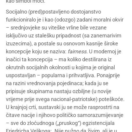
kao simbol moći.
Socijalno (pred)postavljeno dostojanstvo
funkcioniralo je i kao (odozgo) zadani moralni okvir
– srednjovjeke su viteške vrline bile vezane
isključivo uz stalešku pripadnost (sa zanemarivim
izuzecima), a postale su osnovom kasnije široke
koncepcije koju se naziva:
fairness.
U modernoj je
inačici ta koncepcija – ma koliko destilirana iz
okrutnih socijalnih okolnosti u kojima je original
uspostavljan – popularna i prihvatljiva. Ponajprije
na razini vrednovanja pojedinaca; kada ju se
pripisuje skupinama nastaju ozbiljne (u novije
vrijeme prije svega nacional-patriotske) poteškoće.
U krajnjoj crti, sustavski ju se može rasprostrti na
čitave nacije i njihovo političko samorazumijevanje
– sve do zloćudnoga („pruskog“) egzistencijala
Friedricha Velikoga: „Nije nužno da živim, ali je u