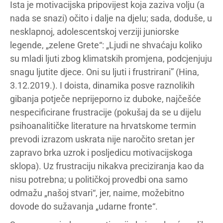
Ista je motivacijska pripovijest koja zaziva volju (a
nada se snazi) očito i dalje na djelu; sada, doduše, u
nesklapnoj, adolescentskoj verziji juniorske
legende, „zelene Grete“: „Ljudi ne shvaćaju koliko
su mladi ljuti zbog klimatskih promjena, podcjenjuju
snagu ljutite djece. Oni su ljuti i frustrirani” (Hina,
3.12.2019.). I doista, dinamika posve raznolikih
gibanja potječe neprijeporno iz duboke, najčešće
nespecificirane frustracije (pokušaj da se u dijelu
psihoanalitičke literature na hrvatskome termin
prevodi izrazom uskrata nije naročito sretan jer
zapravo brka uzrok i posljedicu motivacijskoga
sklopa). Uz frustraciju nikakva preciziranja kao da
nisu potrebna; u političkoj provedbi ona samo
odmažu „našoj stvari“, jer, naime, možebitno
dovode do sužavanja „udarne fronte“.