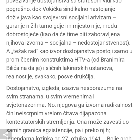
povezivanje dostojanstva sa statusom vidi kao
pogrešno, dok Vokićka sindikalno nastojanje
doživljava kao svojevrsni socijalni arivizam –
guranje nižih tamo gdje im mjesto nije, među
dobrostojeće (kao da će time biti zaboravljena
njihova izvorna – socijalna – nedostojanstvenost).
A „težak rad“ kao izvor dostojanstva postoji samo u
promičbenim konstruktima HTV-a (od Branimira
Bilića na dalje) i sličnih lakirerskih ustanova,
realnost je, svakako, posve drukčija.
Dostojanstvo, izgleda, izaziva nesporazume na
svim stranama, u svim vremenima i
svjetonazorima. No, njegova ga izvorna radikalnost
čini neiscrpnim vrelom čitava dijapazona
kontestatorskih stremljenja. Ona može zavesti do
samih granica egzistencije, pa i preko njih;
legendarna lozinka od 27. ožujka 1941., „Bolje grob