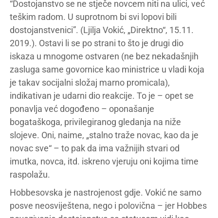
“Dostojanstvo se ne stječe novcem niti na ulici, već
teškim radom. U suprotnom bi svi lopovi bili
dostojanstvenici”. (Ljilja Vokić, „Direktno“, 15.11.
2019.). Ostavi li se po strani to što je drugi dio
iskaza u mnogome ostvaren (ne bez nekadašnjih
zasluga same govornice kao ministrice u vladi koja
je takav socijalni složaj marno promicala),
indikativan je udarni dio reakcije. To je – opet se
ponavlja već dogođeno – oponašanje
bogataškoga, privilegiranog gledanja na niže
slojeve. Oni, naime, „stalno traže novac, kao da je
novac sve“ – to pak da ima važnijih stvari od
imutka, novca, itd. iskreno vjeruju oni kojima time
raspolažu.
Hobbesovska je nastrojenost gdje. Vokić ne samo
posve neosviještena, nego i polovična – jer Hobbes