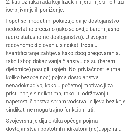
2. kao oznaka rada koji fizički i hijerarhijski ne traži
iscrpljivanje ili poniženje.
I opet se, međutim, pokazuje da je dostojanstvo
nedostatno precizno (iako se ovdje barem jasno
radi o statusnome dostojanstvu). U svojem
redovnome djelovanju sindikati trebaju
kvantificiranje zahtjeva kako zbog pregovaranja,
tako i zbog dokazivanja članstvu da su (barem
djelomice) postigli uspjeh. No, privlačnost je (ma
koliko bezobalnog) pojma dostojanstva
nenadoknadiva, kako u početnoj motivaciji za
pristupanje sindikatima, tako i u održavanju
napetosti članstva spram vodstva i ciljeva bez koje
sindikati ne mogu trajno funkcionirati.
Svojevrsna je dijalektika općega pojma
dostojanstva i postotnih indikatora (ne)uspjeha u