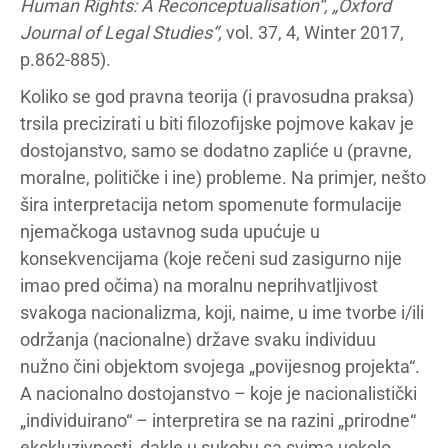
Human Rights: A Reconceptualisation“, „Oxford
Journal of Legal Studies“,
vol. 37, 4, Winter 2017,
p.862-885).
Koliko se god pravna teorija (i pravosudna praksa)
trsila precizirati u biti filozofijske pojmove kakav je
dostojanstvo, samo se dodatno zapliće u (pravne,
moralne, političke i ine) probleme. Na primjer, nešto
šira interpretacija netom spomenute formulacije
njemačkoga ustavnog suda upućuje u
konsekvencijama (koje rečeni sud zasigurno nije
imao pred očima) na moralnu neprihvatljivost
svakoga nacionalizma, koji, naime, u ime tvorbe i/ili
održanja (nacionalne) države svaku individuu
nužno čini objektom svojega „povijesnog projekta“.
A nacionalno dostojanstvo – koje je nacionalistički
„individuirano“ – interpretira se na razini „prirodne“
ekskluzivnosti, dakle u sukobu sa svima uokolo.