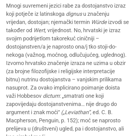
Mnogi suvremeni jezici rabe za dostojanstvo izraz
koji potječe iz latinskoga
dignus
u značenju
vrijedan, dostojan; njemački termin
Würde
izvodi se
također od
Wert,
vrijednost. No, hrvatski je izraz
svojim podrijetlom takorekuć ciničniji –
dostojanstven/a je naprosto ona/j tko stoji-do-
nekoga (važnog, moćnog, odlučujućeg, uglednog).
Izvorno hrvatsko značenje izraza ne uzima u obzir
(za brojne filozofijske i religijske interpretacije
bitnu) nutrinu dostojanstva – vanjskim prilikama
nasuprot. Za ovako implicirano poimanje doista
važi Hobbesov
dictum
: „smatrati one koji
zapovijedaju dostojanstvenima… nije drugo do
argument i znak moći“
(„Leviathan“,
ed. C. B.
Macpherson, Penguin, p. 152); moć se naprosto
prelijeva u (društveni) ugled, pa i dostojanstvo, ali