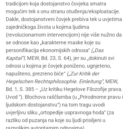
tradicijom koja dostojanstvo čovjeka smatra
mogućim tek s onu stranu otuđenja/eksploatacije.
Dakle, dostojanstveni čovjek prebiva tek u uvjetima
zajedničkoga života u kojima ljudima
(revolucionarnom intervencijom) nije više nužno da
se odnose kao „karakterne maske koje su
personifikacija ekonomijskih odnosa“
(„Das
Kapital“I
, MEW, Bd. 23, S. 64), jer su „dokinuti svi
odnosi u kojima je čovjek poniženo, ugnjeteno,
napušteno, prezreno biće“
(„Zur Kritik der
Hegelschen Rechtsphilosophie. Einleitung“,
MEW,
Bd. 1, S. 385 – „Uz kritiku Hegelove Filozofije prava.
Uvod “). Blochova raščlamba (u „Prirodnome pravu i
ljudskom dostojanstvu“) na tom tragu uvodi
uvjerljivu sliku „ortopedije uspravnoga hoda“ (za
razliku od puzanja na koje su ljudi prisiljeni u
raznolikim autoritarnim odnosima).