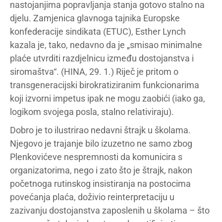
nastojanjima popravljanja stanja gotovo stalno na
djelu. Zamjenica glavnoga tajnika Europske
konfederacije sindikata (ETUC), Esther Lynch
kazala je, tako, nedavno da je „smisao minimalne
plaće utvrditi razdjelnicu između dostojanstva i
siromaštva“. (HINA, 29. 1.) Riječ je pritom o
transgeneracijski birokratiziranim funkcionarima
koji izvorni impetus ipak ne mogu zaobići (iako ga,
logikom svojega posla, stalno relativiraju).
Dobro je to ilustrirao nedavni štrajk u školama.
Njegovo je trajanje bilo izuzetno ne samo zbog
Plenkovićeve nespremnosti da komunicira s
organizatorima, nego i zato što je štrajk, nakon
početnoga rutinskog insistiranja na postocima
povećanja plaća, doživio reinterpretaciju u
zazivanju dostojanstva zaposlenih u školama – što