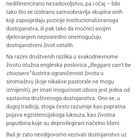
nediferencirano nezadovoljstvo, pa i očaj – bilo
tako što se izolirano samoobnavlja skupina onih
koji zaposjedaju pozicije institucionaliziranoga
dostojanstva, ili pak tako da moćnici svojim
djelovanjem neposredno onemogućuju
dostojanstveni život ostalih.
Na razini društvenih razlika u svakodnevnome
životu otužna engleska poslovica „
Beggars can’t be
choosers“
ilustrira ograničenost života u
siromaštvu (koje nikakve pastorale ne mogu
izmijeniti), jer imati mogućnost izbora jest jedna od
sastavina društvenoga dostojanstva. Ono se, u
dugoj tradiciji, stoga često razumije kao popratna
pojava egzistencijskoga luksuza, kao životna
poputbina koje su deprivilegirani načelno lišeni.
Baš je zato neodgovorno vezivati dostojanstvo uz