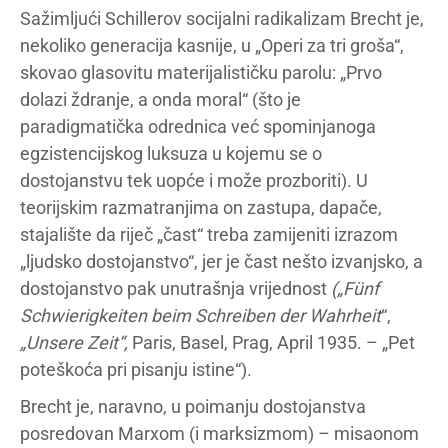
Sažimljući Schillerov socijalni radikalizam Brecht je,
nekoliko generacija kasnije, u „Operi za tri groša“,
skovao glasovitu materijalističku parolu: „Prvo
dolazi ždranje, a onda moral“ (što je
paradigmatička odrednica već spominjanoga
egzistencijskog luksuza u kojemu se o
dostojanstvu tek uopće i može prozboriti). U
teorijskim razmatranjima on zastupa, dapače,
stajalište da riječ „čast“ treba zamijeniti izrazom
„ljudsko dostojanstvo“, jer je čast nešto izvanjsko, a
dostojanstvo pak unutrašnja vrijednost
(„Fünf
Schwierigkeiten beim Schreiben der Wahrheit
“,
„Unsere Zeit“,
Paris, Basel, Prag, April 1935. – „Pet
poteškoća pri pisanju istine“).
Brecht je, naravno, u poimanju dostojanstva
posredovan Marxom (i marksizmom) – misaonom