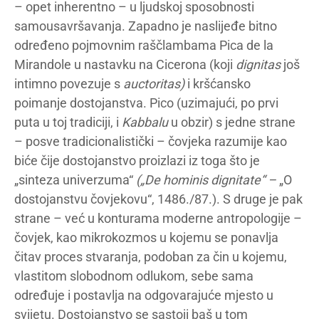
– opet inherentno – u ljudskoj sposobnosti
samousavršavanja. Zapadno je naslijeđe bitno
određeno pojmovnim raščlambama Pica de la
Mirandole u nastavku na Cicerona (koji
dignitas
još
intimno povezuje s
auctoritas)
i kršćansko
poimanje dostojanstva. Pico (uzimajući, po prvi
puta u toj tradiciji, i
Kabbalu
u obzir) s jedne strane
– posve tradicionalistički – čovjeka razumije kao
biće čije dostojanstvo proizlazi iz toga što je
„sinteza univerzuma“
(„De hominis dignitate“ –
„O
dostojanstvu čovjekovu“, 1486./87.). S druge je pak
strane – već u konturama moderne antropologije –
čovjek, kao mikrokozmos u kojemu se ponavlja
čitav proces stvaranja, podoban za čin u kojemu,
vlastitom slobodnom odlukom, sebe sama
određuje i postavlja na odgovarajuće mjesto u
svijetu. Dostojanstvo se sastoji baš u tom