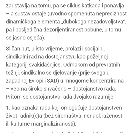
zaustavlja na tomu, pa se ciklus katkada i ponavlja
– a sustav ostaje (uvodno spomenuta nepreciznost
dinamičkoga elementa „dubokoga nezadovoljstva“,
pa i posljedična dezorijentiranost pobune, u tomu
se jasno osjeća).
Sličan put, u isto vrijeme, prolazi i socijalni,
sindikalni rad na dostojanstvu kao poželjnoj
kategoriji svakidašnjice. Odmakom od prevratnih
težnji, sindikalno se djelovanje (prije svega u
zapadnoj Evropi i SAD) u mnogome koncentrira na
– veoma široko shvaćeno – dostojanstvo rada.
Pritom se dostojanstvo rada dvojako razumije:
1. kao oznaka rada koji omogućuje dostojanstven
život radnik(c)a (bez siromaštva, nenaobraženosti
ili kulturne marginaliziranosti);