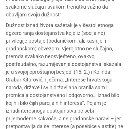
svakome slučaju i svakom trenutku važno da
obavljam svoju dužnost“.
Dužnost iznad života sažetak je višestoljetnoga
egzerciranja dostojanstva koje iz (socijalne)
privilegije postaje (podaničkom, ali, kasnije, i
građanskom) obvezom. Vjerojatno ne slučajno,
premda svakako neosvješteno, ovakvo,
postfeudalno, razumijevanje dostojanstva iskazala
je u svojoj oproštajnoj besjedi (15. 2.) i Kolinda
Grabar Kitarović, riječima: „Interese hrvatskoga
naroda, države i svih državljana branila sam i
promicala dostojanstveno i odgovorno… iznad bilo
kojih i bilo čijih parcijalnih interesa“. Pojam je
iznadinteresnoga dostojanstva po sebi
prijemoderne kakvoće, a ne građanske naravi – jer
pretpostavlja da se interese (a posebice vlastite) ne