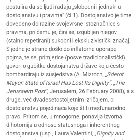
postulira da se ljudi rađaju „slobodni i jednaki u
dostojanstvu i pravima“ (čl.1). Dostojanstvo je time
dovedeno do razine svojevrsne istoznačnice s
pravima, pri čemu je, čini se, izgubljen njegov
(stalno repetirani) sukobni i ekskluzivistički značaj.
S jedne je strane došlo do inflatorne uporabe
pojma, te se, primjerice (posve tradicionalistički)
govori o gubitku dostojanstva države koju često
bombardiraju iz susjedstva (A. Mizroch, „
Sderot
Mayor: State of Israel Has Lost Its Dignity“,
„
The
Jerusalem Post“
, Jerusalem, 26 February 2008), a s
druge, već dvadesetostoljetnim izričajem, o
dostojanstvu pojedinaca koje štiti međunarodno
pravo. Pritom se, u mnogome, ponavlja izvorna
dihotomija u odnosu statusnoga i inherentnog
dostojanstva (usp., Laura Valentini,
„Dignity and