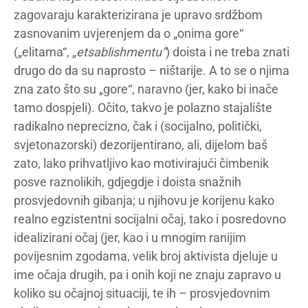
zagovaraju karakterizirana je upravo srdžbom
zasnovanim uvjerenjem da o „onima gore“
(„elitama“, „
etsablishmentu“
) doista i ne treba znati
drugo do da su naprosto – ništarije. A to se o njima
zna zato što su „gore“, naravno (jer, kako bi inače
tamo dospjeli). Očito, takvo je polazno stajalište
radikalno neprecizno, čak i (socijalno, politički,
svjetonazorski) dezorijentirano, ali, dijelom baš
zato, lako prihvatljivo kao motivirajući čimbenik
posve raznolikih, gdjegdje i doista snažnih
prosvjedovnih gibanja; u njihovu je korijenu kako
realno egzistentni socijalni očaj, tako i posredovno
idealizirani očaj (jer, kao i u mnogim ranijim
povijesnim zgodama, velik broj aktivista djeluje u
ime očaja drugih, pa i onih koji ne znaju zapravo u
koliko su očajnoj situaciji, te ih – prosvjedovnim