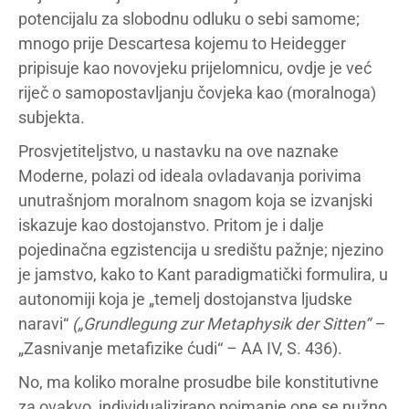
potencijalu za slobodnu odluku o sebi samome;
mnogo prije Descartesa kojemu to Heidegger
pripisuje kao novovjeku prijelomnicu, ovdje je već
riječ o samopostavljanju čovjeka kao (moralnoga)
subjekta.
Prosvjetiteljstvo, u nastavku na ove naznake
Moderne, polazi od ideala ovladavanja porivima
unutrašnjom moralnom snagom koja se izvanjski
iskazuje kao dostojanstvo. Pritom je i dalje
pojedinačna egzistencija u središtu pažnje; njezino
je jamstvo, kako to Kant paradigmatički formulira, u
autonomiji koja je „temelj dostojanstva ljudske
naravi“
(„Grundlegung zur Metaphysik der Sitten“ –
„Zasnivanje metafizike ćudi“ – AA IV, S. 436).
No, ma koliko moralne prosudbe bile konstitutivne
za ovakvo, individualizirano poimanje one se nužno