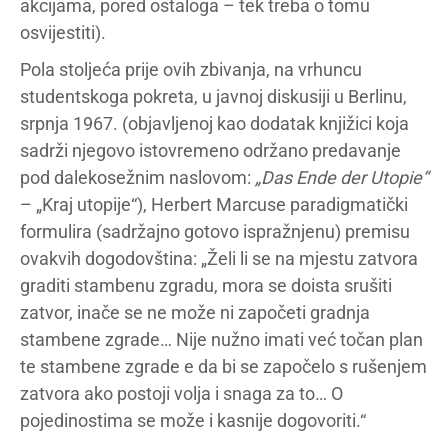
akcijama, pored ostaloga – tek treba o tomu
osvijestiti).
Pola stoljeća prije ovih zbivanja, na vrhuncu
studentskoga pokreta, u javnoj diskusiji u Berlinu,
srpnja 1967. (objavljenoj kao dodatak knjižici koja
sadrži njegovo istovremeno održano predavanje
pod dalekosežnim naslovom:
„Das Ende der Utopie“
– „Kraj utopije“), Herbert Marcuse paradigmatički
formulira (sadržajno gotovo ispražnjenu) premisu
ovakvih dogodovština: „Želi li se na mjestu zatvora
graditi stambenu zgradu, mora se doista srušiti
zatvor, inače se ne može ni započeti gradnja
stambene zgrade… Nije nužno imati već točan plan
te stambene zgrade e da bi se započelo s rušenjem
zatvora ako postoji volja i snaga za to… O
pojedinostima se može i kasnije dogovoriti.“