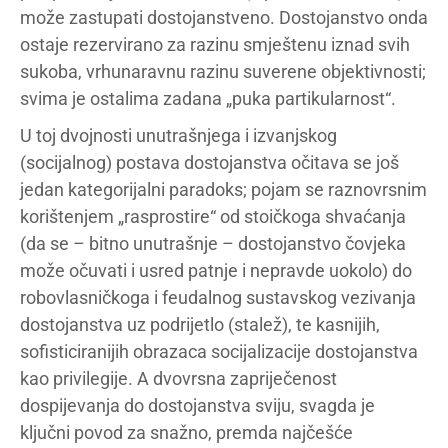
može zastupati dostojanstveno. Dostojanstvo onda
ostaje rezervirano za razinu smještenu iznad svih
sukoba, vrhunaravnu razinu suverene objektivnosti;
svima je ostalima zadana „puka partikularnost“.
U toj dvojnosti unutrašnjega i izvanjskog
(socijalnog) postava dostojanstva očitava se još
jedan kategorijalni paradoks; pojam se raznovrsnim
korištenjem „rasprostire“ od stoičkoga shvaćanja
(da se – bitno unutrašnje – dostojanstvo čovjeka
može očuvati i usred patnje i nepravde uokolo) do
robovlasničkoga i feudalnog sustavskog vezivanja
dostojanstva uz podrijetlo (stalež), te kasnijih,
sofisticiranijih obrazaca socijalizacije dostojanstva
kao privilegije. A dvovrsna zapriječenost
dospijevanja do dostojanstva sviju, svagda je
ključni povod za snažno, premda najčešće