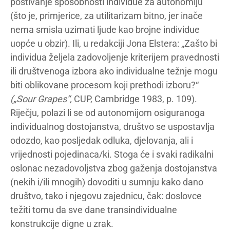
poštivanje sposobnosti individue za autonomiju
(što je, primjerice, za utilitarizam bitno, jer inače
nema smisla uzimati ljude kao brojne individue
uopće u obzir). Ili, u redakciji Jona Elstera: „Zašto bi
individua željela zadovoljenje kriterijem pravednosti
ili društvenoga izbora ako individualne težnje mogu
biti oblikovane procesom koji prethodi izboru?“
(„Sour Grapes“,
CUP, Cambridge 1983, p. 109).
Riječju, polazi li se od autonomijom osiguranoga
individualnog dostojanstva, društvo se uspostavlja
odozdo, kao posljedak odluka, djelovanja, ali i
vrijednosti pojedinaca/ki. Stoga će i svaki radikalni
oslonac nezadovoljstva zbog gaženja dostojanstva
(nekih i/ili mnogih) dovoditi u sumnju kako dano
društvo, tako i njegovu zajednicu, čak: doslovce
težiti tomu da sve dane transindividualne
konstrukcije digne u zrak.