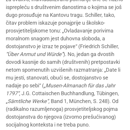
isprepleću s društvenim danostima o kojima se još
dugo prosuđuje na Kantovu tragu. Schiller, tako,
čitav problem iskazuje ponajprije u školsko-
prosvjetiteljskome tonu: „Ovladavanje porivima
moralnom snagom jest duhovna sloboda, a
dostojanstvo je izraz te pojave“ (Friedrich Schiller,
“Über Anmut und Würde”
). No, jedan ga dvostih
dovodi kasnije do samih (društvenih) pretpostavki
netom spomenutih uzvišenih razmatranja: „Date li
mu jesti, stanovati, obući se, dostojanstvo se
nadaje po sebi“ („
Musen-Almanach für das Jahr
1797“,
J.G. Cottaischen Buchhandlung, Tübingen,
„
Sämtliche Werke“,
Band 1, München, S. 248). Od
(radikalno razumljenoga) prosvjetiteljskog pojma
dostojanstva do njegova (izvorno prešućivanog)
socijalnog konteksta i ne treba puno.