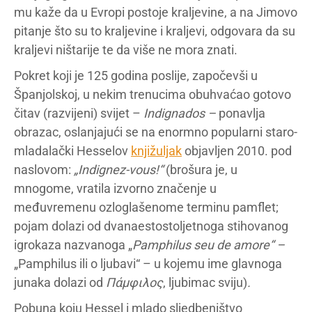
mu kaže da u Evropi postoje kraljevine, a na Jimovo
pitanje što su to kraljevine i kraljevi, odgovara da su
kraljevi ništarije te da više ne mora znati.
Pokret koji je 125 godina poslije, započevši u
Španjolskoj, u nekim trenucima obuhvaćao gotovo
čitav (razvijeni) svijet –
Indignados –
ponavlja
obrazac, oslanjajući se na enormno popularni staro-
mladalački Hesselov
knjižuljak
objavljen 2010. pod
naslovom:
„Indignez-vous!“
(brošura je, u
mnogome, vratila izvorno značenje u
međuvremenu ozloglašenome terminu pamflet;
pojam dolazi od dvanaestostoljetnoga stihovanog
igrokaza nazvanoga „
Pamphilus seu de amore“ –
„Pamphilus ili o ljubavi“ – u kojemu ime glavnoga
junaka dolazi od
Πάμφιλος
, ljubimac sviju)
.
Pobuna koju Hessel i mlado sljedbeništvo