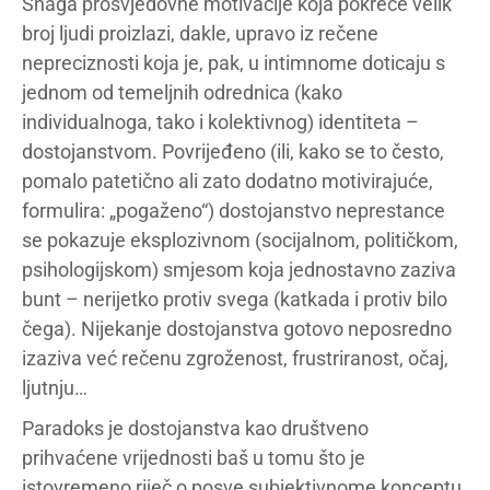
Snaga prosvjedovne motivacije koja pokreće velik
broj ljudi proizlazi, dakle, upravo iz rečene
nepreciznosti koja je, pak, u intimnome doticaju s
jednom od temeljnih odrednica (kako
individualnoga, tako i kolektivnog) identiteta –
dostojanstvom. Povrijeđeno (ili, kako se to često,
pomalo patetično ali zato dodatno motivirajuće,
formulira: „pogaženo“) dostojanstvo neprestance
se pokazuje eksplozivnom (socijalnom, političkom,
psihologijskom) smjesom koja jednostavno zaziva
bunt – nerijetko protiv svega (katkada i protiv bilo
čega). Nijekanje dostojanstva gotovo neposredno
izaziva već rečenu zgroženost, frustriranost, očaj,
ljutnju…
Paradoks je dostojanstva kao društveno
prihvaćene vrijednosti baš u tomu što je
istovremeno riječ o posve subjektivnome konceptu,