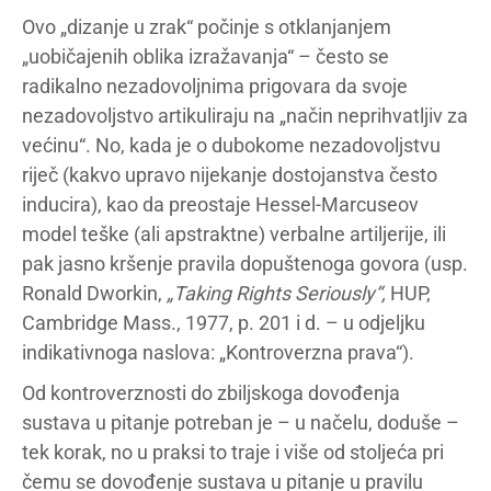
Ovo „dizanje u zrak“ počinje s otklanjanjem
„uobičajenih oblika izražavanja“ – često se
radikalno nezadovoljnima prigovara da svoje
nezadovoljstvo artikuliraju na „način neprihvatljiv za
većinu“. No, kada je o dubokome nezadovoljstvu
riječ (kakvo upravo nijekanje dostojanstva često
inducira), kao da preostaje Hessel-Marcuseov
model teške (ali apstraktne) verbalne artiljerije, ili
pak jasno kršenje pravila dopuštenoga govora (usp.
Ronald Dworkin,
„Taking Rights Seriously“,
HUP,
Cambridge Mass., 1977, p. 201 i d. – u odjeljku
indikativnoga naslova: „Kontroverzna prava“).
Od kontroverznosti do zbiljskoga dovođenja
sustava u pitanje potreban je – u načelu, doduše –
tek korak, no u praksi to traje i više od stoljeća pri
čemu se dovođenje sustava u pitanje u pravilu