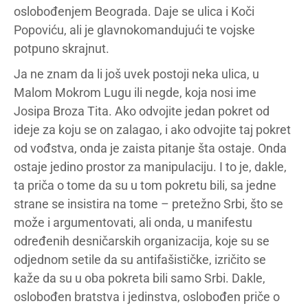
oslobođenjem Beograda. Daje se ulica i Koči
Popoviću, ali je glavnokomandujući te vojske
potpuno skrajnut.
Ja ne znam da li još uvek postoji neka ulica, u
Malom Mokrom Lugu ili negde, koja nosi ime
Josipa Broza Tita. Ako odvojite jedan pokret od
ideje za koju se on zalagao, i ako odvojite taj pokret
od vođstva, onda je zaista pitanje šta ostaje. Onda
ostaje jedino prostor za manipulaciju. I to je, dakle,
ta priča o tome da su u tom pokretu bili, sa jedne
strane se insistira na tome – pretežno Srbi, što se
može i argumentovati, ali onda, u manifestu
određenih desničarskih organizacija, koje su se
odjednom setile da su antifašističke, izričito se
kaže da su u oba pokreta bili samo Srbi. Dakle,
oslobođen bratstva i jedinstva, oslobođen priče o