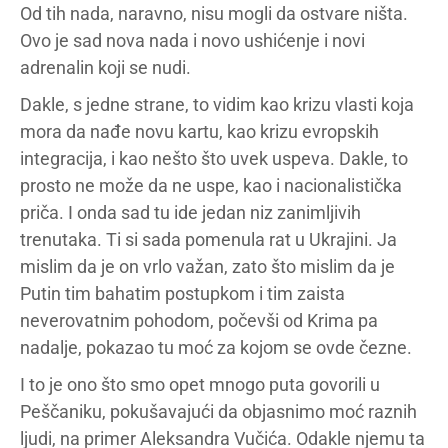
Od tih nada, naravno, nisu mogli da ostvare ništa.
Ovo je sad nova nada i novo ushićenje i novi
adrenalin koji se nudi.
Dakle, s jedne strane, to vidim kao krizu vlasti koja
mora da nađe novu kartu, kao krizu evropskih
integracija, i kao nešto što uvek uspeva. Dakle, to
prosto ne može da ne uspe, kao i nacionalistička
priča. I onda sad tu ide jedan niz zanimljivih
trenutaka. Ti si sada pomenula rat u Ukrajini. Ja
mislim da je on vrlo važan, zato što mislim da je
Putin tim bahatim postupkom i tim zaista
neverovatnim pohodom, počevši od Krima pa
nadalje, pokazao tu moć za kojom se ovde čezne.
I to je ono što smo opet mnogo puta govorili u
Peščaniku, pokušavajući da objasnimo moć raznih
ljudi, na primer Aleksandra Vučića. Odakle njemu ta