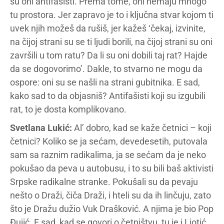
su oni antifašisti. Prema tome, oni nemaju mnogo
tu prostora. Jer zapravo je to i ključna stvar kojom ti
uvek njih možeš da rušiš, jer kažeš ‘čekaj, izvinite,
na čijoj strani su se ti ljudi borili, na čijoj strani su oni
završili u tom ratu? Da li su oni dobili taj rat? Hajde
da se dogovorimo’. Dakle, to stvarno ne mogu da
ospore: oni su se našli na strani gubitnika. E sad,
kako sad to da objasniš? Antifašisti koji su izgubili
rat, to je dosta komplikovano.
Svetlana Lukić:
Al’ dobro, kad se kaže četnici – koji
četnici? Koliko se ja sećam, devedesetih, putovala
sam sa raznim radikalima, ja se sećam da je neko
pokušao da peva u autobusu, i to su bili baš aktivisti
Srpske radikalne stranke. Pokušali su da pevaju
nešto o Draži, čiča Draži, i hteli su da ih linčuju, zato
što je Dražu dužio Vuk Drašković. A njima je bio Pop
Đujić. E sad, kad se govori o četništvu, tu je i Ljotić,