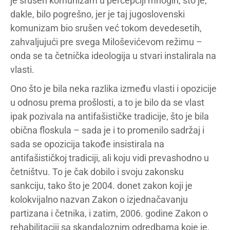
je srušen komunizam u percepciji mnogih, što je,
dakle, bilo pogrešno, jer je taj jugoslovenski
komunizam bio srušen već tokom devedesetih,
zahvaljujući pre svega Miloševićevom režimu –
onda se ta četnička ideologija u stvari instalirala na
vlasti.
Ono što je bila neka razlika između vlasti i opozicije
u odnosu prema prošlosti, a to je bilo da se vlast
ipak pozivala na antifašističke tradicije, što je bila
obična floskula – sada je i to promenilo sadržaj i
sada se opozicija takođe insistirala na
antifašističkoj tradiciji, ali koju vidi prevashodno u
četništvu. To je čak dobilo i svoju zakonsku
sankciju, tako što je 2004. donet zakon koji je
kolokvijalno nazvan Zakon o izjednačavanju
partizana i četnika, i zatim, 2006. godine Zakon o
rehabilitaciji sa skandaloznim odredbama koje je,