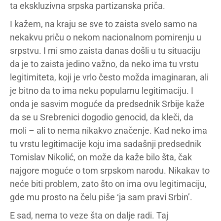
ta ekskluzivna srpska partizanska priča.
I kažem, na kraju se sve to zaista svelo samo na
nekakvu priču o nekom nacionalnom pomirenju u
srpstvu. I mi smo zaista danas došli u tu situaciju
da je to zaista jedino važno, da neko ima tu vrstu
legitimiteta, koji je vrlo često možda imaginaran, ali
je bitno da to ima neku popularnu legitimaciju. I
onda je sasvim moguće da predsednik Srbije kaže
da se u Srebrenici dogodio genocid, da kleči, da
moli – ali to nema nikakvo značenje. Kad neko ima
tu vrstu legitimacije koju ima sadašnji predsednik
Tomislav Nikolić, on može da kaže bilo šta, čak
najgore moguće o tom srpskom narodu. Nikakav to
neće biti problem, zato što on ima ovu legitimaciju,
gde mu prosto na čelu piše ‘ja sam pravi Srbin’.
E sad, nema to veze šta on dalje radi. Taj