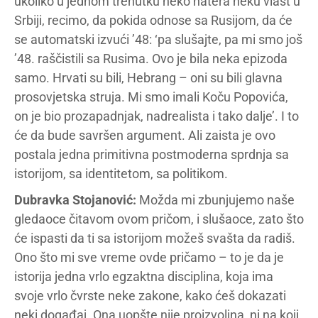
ukoliko u jednom trenutku neko natera neku vlast u
Srbiji, recimo, da pokida odnose sa Rusijom, da će
se automatski izvući ’48: ‘pa slušajte, pa mi smo još
’48. raščistili sa Rusima. Ovo je bila neka epizoda
samo. Hrvati su bili, Hebrang – oni su bili glavna
prosovjetska struja. Mi smo imali Koču Popovića,
on je bio prozapadnjak, nadrealista i tako dalje’. I to
će da bude savršen argument. Ali zaista je ovo
postala jedna primitivna postmoderna sprdnja sa
istorijom, sa identitetom, sa politikom.
Dubravka Stojanović:
Možda mi zbunjujemo naše
gledaoce čitavom ovom pričom, i slušaoce, zato što
će ispasti da ti sa istorijom možeš svašta da radiš.
Ono što mi sve vreme ovde pričamo – to je da je
istorija jedna vrlo egzaktna disciplina, koja ima
svoje vrlo čvrste neke zakone, kako ćeš dokazati
neki događaj. Ona uopšte nije proizvoljna, ni na koji