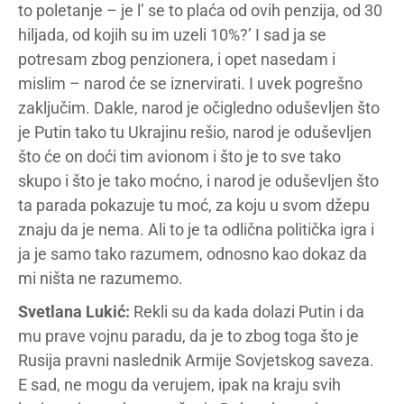
to poletanje – je l’ se to plaća od ovih penzija, od 30
hiljada, od kojih su im uzeli 10%?’ I sad ja se
potresam zbog penzionera, i opet nasedam i
mislim – narod će se iznervirati. I uvek pogrešno
zaključim. Dakle, narod je očigledno oduševljen što
je Putin tako tu Ukrajinu rešio, narod je oduševljen
što će on doći tim avionom i što je to sve tako
skupo i što je tako moćno, i narod je oduševljen što
ta parada pokazuje tu moć, za koju u svom džepu
znaju da je nema. Ali to je ta odlična politička igra i
ja je samo tako razumem, odnosno kao dokaz da
mi ništa ne razumemo.
Svetlana Lukić:
Rekli su da kada dolazi Putin i da
mu prave vojnu paradu, da je to zbog toga što je
Rusija pravni naslednik Armije Sovjetskog saveza.
E sad, ne mogu da verujem, ipak na kraju svih