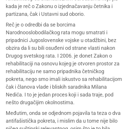
kada je reč o Zakonu o izjednačavanju četnika i
partizana, čak i Ustavni sud oborio.
Reč je o odredbi da se borcima
Narodnooslobodilačkog rata mogu smatrati i
pripadnici Jugoslovenske vojske u otadžbini, bez
obzira da li su bili osuđeni od strane vlasti nakon
Drugog svetskog rata. I 2006. je donet Zakon o
rehabilitaciji na osnovu kojeg je otvoren prostor za
rehabilitaciju ne samo pripadnika četničkog
pokreta, nego smo imali iskustvo sa rehabilitacijom
čak i članova vlade i bliskih saradnika Milana
Nedića. I to je jedan proces koji i sada traje, pod
nešto drugačijim okolnostima.
Međutim, onda se odjednom pojavila ta teza o dva
antifašistička pokreta, i mislim da u tome nije bilo
ničeg suštinski relevantnog, osim što je to bila