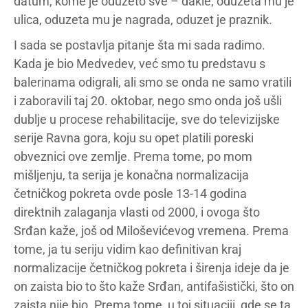
datum, kome je oduzeto sve – dakle, oduzeta mu je
ulica, oduzeta mu je nagrada, oduzet je praznik.
I sada se postavlja pitanje šta mi sada radimo.
Kada je bio Medvedev, već smo tu predstavu s
balerinama odigrali, ali smo se onda ne samo vratili
i zaboravili taj 20. oktobar, nego smo onda još ušli
dublje u procese rehabilitacije, sve do televizijske
serije Ravna gora, koju su opet platili poreski
obveznici ove zemlje. Prema tome, po mom
mišljenju, ta serija je konačna normalizacija
četničkog pokreta ovde posle 13-14 godina
direktnih zalaganja vlasti od 2000, i ovoga što
Srđan kaže, još od Miloševićevog vremena. Prema
tome, ja tu seriju vidim kao definitivan kraj
normalizacije četničkog pokreta i širenja ideje da je
on zaista bio to što kaže Srđan, antifašistički, što on
zaista nije bio. Prema tome, u toj situaciji, gde se ta