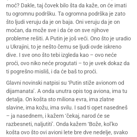
moć? Dakle, taj čovek bilo šta da kaže, on će imati
tu ogromnu podršku. Ta ogromna podrška je zato
što ljudi veruju da je on baja. Oni veruju da je on
moćan, da može sve i da će on sve njihove
probleme rešiti. A Putin je još veći. Ono što je uradio
u Ukrajini, to je nešto čemu se ljudi ovde iskreno
dive. I sve ono što tebi izgleda kao – ovo neće
proći, ovo niko neće progutati – to je uvek dokaz da
ti pogrešno misliš, i da će baš to proći.
Glavni novinski natpisi su ‘Putin stiže avionom od
dijamanata’. A onda unutra opis tog aviona, ima tu
detalja. On košta sto miliona evra, ima zlatne
slavine, ima kožu, ima svilu. I sad ti opet nasedneš
– ja nasednem, i kažem ‘čekaj, narod će se
razbesneti, naljutiti’. Onda kažem ‘Bože, kol’ko
košta ovo što ovi avioni lete bre dve nedelje, svako