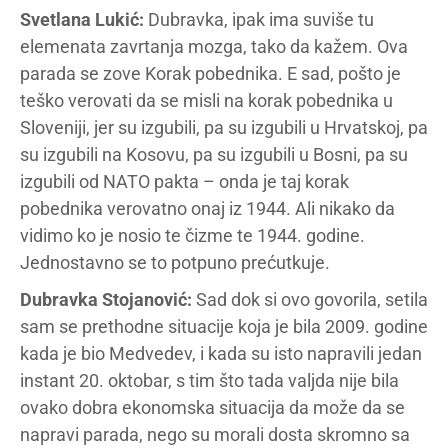
Svetlana Lukić:
Dubravka, ipak ima suviše tu
elemenata zavrtanja mozga, tako da kažem. Ova
parada se zove Korak pobednika. E sad, pošto je
teško verovati da se misli na korak pobednika u
Sloveniji, jer su izgubili, pa su izgubili u Hrvatskoj, pa
su izgubili na Kosovu, pa su izgubili u Bosni, pa su
izgubili od NATO pakta – onda je taj korak
pobednika verovatno onaj iz 1944. Ali nikako da
vidimo ko je nosio te čizme te 1944. godine.
Jednostavno se to potpuno prećutkuje.
Dubravka Stojanović:
Sad dok si ovo govorila, setila
sam se prethodne situacije koja je bila 2009. godine
kada je bio Medvedev, i kada su isto napravili jedan
instant 20. oktobar, s tim što tada valjda nije bila
ovako dobra ekonomska situacija da može da se
napravi parada, nego su morali dosta skromno sa