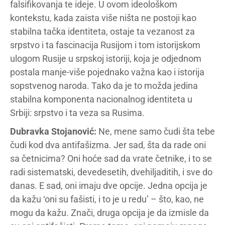
falsifikovanja te ideje. U ovom ideološkom
kontekstu, kada zaista više ništa ne postoji kao
stabilna tačka identiteta, ostaje ta vezanost za
srpstvo i ta fascinacija Rusijom i tom istorijskom
ulogom Rusije u srpskoj istoriji, koja je odjednom
postala manje-više pojednako važna kao i istorija
sopstvenog naroda. Tako da je to možda jedina
stabilna komponenta nacionalnog identiteta u
Srbiji: srpstvo i ta veza sa Rusima.
Dubravka Stojanović:
Ne, mene samo čudi šta tebe
čudi kod dva antifašizma. Jer sad, šta da rade oni
sa četnicima? Oni hoće sad da vrate četnike, i to se
radi sistematski, devedesetih, dvehiljaditih, i sve do
danas. E sad, oni imaju dve opcije. Jedna opcija je
da kažu ‘oni su fašisti, i to je u redu’ – što, kao, ne
mogu da kažu. Znači, druga opcija je da izmisle da