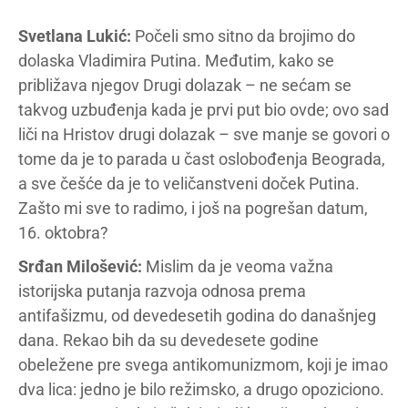
Svetlana Lukić:
Počeli smo sitno da brojimo do
dolaska Vladimira Putina. Međutim, kako se
približava njegov Drugi dolazak – ne sećam se
takvog uzbuđenja kada je prvi put bio ovde; ovo sad
liči na Hristov drugi dolazak – sve manje se govori o
tome da je to parada u čast oslobođenja Beograda,
a sve češće da je to veličanstveni doček Putina.
Zašto mi sve to radimo, i još na pogrešan datum,
16. oktobra?
Srđan Milošević:
Mislim da je veoma važna
istorijska putanja razvoja odnosa prema
antifašizmu, od devedesetih godina do današnjeg
dana. Rekao bih da su devedesete godine
obeležene pre svega antikomunizmom, koji je imao
dva lica: jedno je bilo režimsko, a drugo opoziciono.