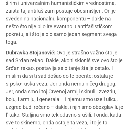
širim i univerzalnim humanističkim vrednostima,
zaista taj antifašizam postaje obesmišljen. On je
sveden na nacionalnu komponentu – dakle na
nešto što nije bilo irelevantno u antifašističkom
pokretu, ali što je bio samo jedan segment svega
toga.
Dubravka Stojanović:
Ovo je strašno važno što je
sad Srđan rekao. Dakle, ako ti skloniš sve ovo što je
Srđan rekao, postavlja se pitanje šta je ostalo. I
mislim da si ti sad došao do te poente: ostala je
srpsko-ruska veza. Jer onda nema ničeg drugog.
Jer, onda smo i toj Crvenoj armiji skinuli i zvezdu, i
boju, i armiju, i generala – i njemu smo uzeli ulicu,
uzgred budi rečeno – dakle, i njih smo obezglavili, je
l’ tako. Staljina smo tek odavno srušili. I onda, kada
sve to skinemo, onda ostaje ta veza, i to je ta