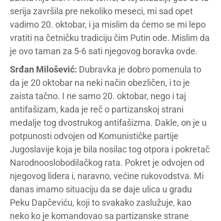
serija završila pre nekoliko meseci, mi sad opet
vadimo 20. oktobar, i ja mislim da ćemo se mi lepo
vratiti na četničku tradiciju čim Putin ode. Mislim da
je ovo taman za 5-6 sati njegovog boravka ovde.
Srđan Milošević:
Dubravka je dobro pomenula to
da je 20 oktobar na neki način obezličen, i to je
zaista tačno. I ne samo 20. oktobar, nego i taj
antifašizam, kada je reč o partizanskoj strani
medalje tog dvostrukog antifašizma. Dakle, on je u
potpunosti odvojen od Komunističke partije
Jugoslavije koja je bila nosilac tog otpora i pokretač
Narodnooslobodilačkog rata. Pokret je odvojen od
njegovog lidera i, naravno, većine rukovodstva. Mi
danas imamo situaciju da se daje ulica u gradu
Peku Dapčeviću, koji to svakako zaslužuje, kao
neko ko je komandovao sa partizanske strane