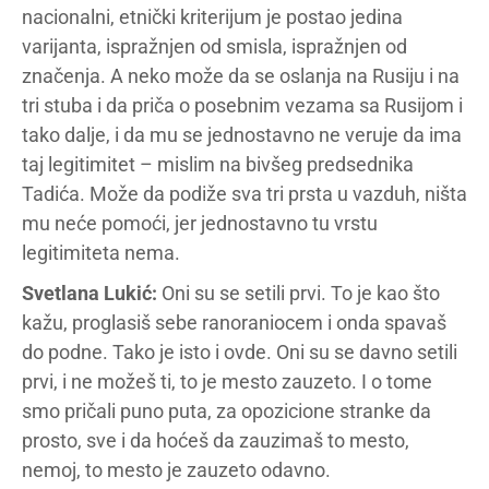
nacionalni, etnički kriterijum je postao jedina
varijanta, ispražnjen od smisla, ispražnjen od
značenja. A neko može da se oslanja na Rusiju i na
tri stuba i da priča o posebnim vezama sa Rusijom i
tako dalje, i da mu se jednostavno ne veruje da ima
taj legitimitet – mislim na bivšeg predsednika
Tadića. Može da podiže sva tri prsta u vazduh, ništa
mu neće pomoći, jer jednostavno tu vrstu
legitimiteta nema.
Svetlana Lukić:
Oni su se setili prvi. To je kao što
kažu, proglasiš sebe ranoraniocem i onda spavaš
do podne. Tako je isto i ovde. Oni su se davno setili
prvi, i ne možeš ti, to je mesto zauzeto. I o tome
smo pričali puno puta, za opozicione stranke da
prosto, sve i da hoćeš da zauzimaš to mesto,
nemoj, to mesto je zauzeto odavno.