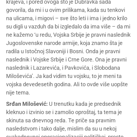
krajeva, i pored ovoga što je Dubravka sada
govorila, da mi i u ovim prilikama, kada su tenkovi
na ulicama, i migovi – sve što leti i ima i jedno krilo
su digli u vazduh da bi izgledalo da ima više – da mi
ne kažemo ‘u redu, Vojska Srbije je pravni naslednik
Jugoslovenske narode armije, koja znamo šta je
radila u Istočnoj Slavoniji i Bosni. Onda je pravni
naslednik i Vojske Srbije i Crne Gore. Ona je pravni
naslednik i Lazarevića, i Pavkovića, i Slobodana
Miloševića’. Ja kad vidim tu vojsku, to je meni ta
vojska devedesetih godina. Ali to ovde više uopšte
nije tema.
Srđan Milošević:
U trenutku kada je predsednik
kleknuo i izvinio se i zamolio oproštaj, ta tema je
skinuta sa dnevnog reda. Te priče sa pravnim
nasledstvom i tako dalje, mislim da su u nekoj
svakodnevnoj operacionalizaciji političkoj, prosto,