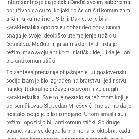
Interesantno je da je čak i Đinđić svojim saborcima
poručivao da su toliko jaki da će srušiti komunizam i
u Kini, a kamoli ne u Srbiji. Dakle, to je bila
karakteristika opozicije i dobar deo opozicionih
snaga je svoje ideološko utemeljenje tražio u
četništvu. Međutim, ja sam sklon tvrdnji da je i
režim imao svoju antikomunističku ideju i da je i on
bio antikomunistički.
To zahteva preciznije objašnjenje. Jugoslovenski
socijalizam je bio izgrađen na bratstvu i jedinstvu,
na ideji federalne države i čitavom nizu drugih
karakteristika. Sve to je nestalo sa režimom koji je
personifikovao Slobodan Milošević. I ne samo da je
nestalo, nego je bilo i ismejano. U tom smislu su i
režim i opozicija bili antikomunistički. Sa druge
strane, kada se dogodila promena 5. oktobra, kada