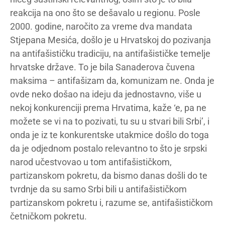
reakcija na ono što se dešavalo u regionu. Posle
2000. godine, naročito za vreme dva mandata
Stjepana Mesića, došlo je u Hrvatskoj do pozivanja
na antifašističku tradiciju, na antifašističke temelje
hrvatske države. To je bila Sanaderova čuvena
maksima – antifašizam da, komunizam ne. Onda je
ovde neko došao na ideju da jednostavno, više u
nekoj konkurenciji prema Hrvatima, kaže ‘e, pa ne
možete se vi na to pozivati, tu su u stvari bili Srbi’, i
onda je iz te konkurentske utakmice došlo do toga
da je odjednom postalo relevantno to što je srpski
narod učestvovao u tom antifašističkom,
partizanskom pokretu, da bismo danas došli do te
tvrdnje da su samo Srbi bili u antifašističkom
partizanskom pokretu i, razume se, antifašističkom
četničkom pokretu.