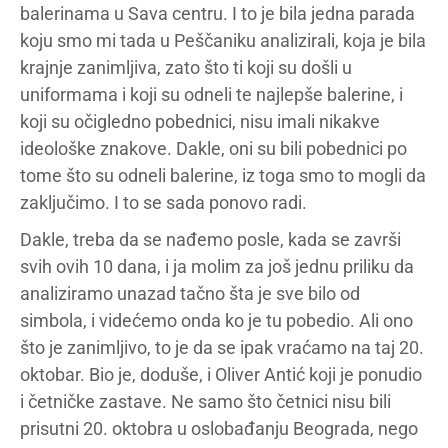
balerinama u Sava centru. I to je bila jedna parada
koju smo mi tada u Peščaniku analizirali, koja je bila
krajnje zanimljiva, zato što ti koji su došli u
uniformama i koji su odneli te najlepše balerine, i
koji su očigledno pobednici, nisu imali nikakve
ideološke znakove. Dakle, oni su bili pobednici po
tome što su odneli balerine, iz toga smo to mogli da
zaključimo. I to se sada ponovo radi.
Dakle, treba da se nađemo posle, kada se završi
svih ovih 10 dana, i ja molim za još jednu priliku da
analiziramo unazad tačno šta je sve bilo od
simbola, i videćemo onda ko je tu pobedio. Ali ono
što je zanimljivo, to je da se ipak vraćamo na taj 20.
oktobar. Bio je, doduše, i Oliver Antić koji je ponudio
i četničke zastave. Ne samo što četnici nisu bili
prisutni 20. oktobra u oslobađanju Beograda, nego