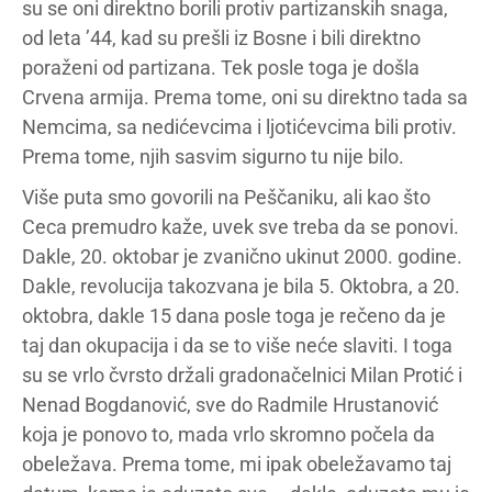
su se oni direktno borili protiv partizanskih snaga,
od leta ’44, kad su prešli iz Bosne i bili direktno
poraženi od partizana. Tek posle toga je došla
Crvena armija. Prema tome, oni su direktno tada sa
Nemcima, sa nedićevcima i ljotićevcima bili protiv.
Prema tome, njih sasvim sigurno tu nije bilo.
Više puta smo govorili na Peščaniku, ali kao što
Ceca premudro kaže, uvek sve treba da se ponovi.
Dakle, 20. oktobar je zvanično ukinut 2000. godine.
Dakle, revolucija takozvana je bila 5. Oktobra, a 20.
oktobra, dakle 15 dana posle toga je rečeno da je
taj dan okupacija i da se to više neće slaviti. I toga
su se vrlo čvrsto držali gradonačelnici Milan Protić i
Nenad Bogdanović, sve do Radmile Hrustanović
koja je ponovo to, mada vrlo skromno počela da
obeležava. Prema tome, mi ipak obeležavamo taj