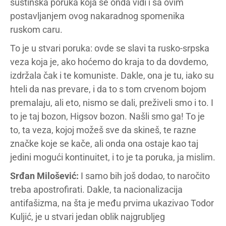
suštinska poruka koja se onda vidi i sa ovim
postavljanjem ovog nakaradnog spomenika
ruskom caru.
To je u stvari poruka: ovde se slavi ta rusko-srpska
veza koja je, ako hoćemo do kraja to da dovdemo,
izdržala čak i te komuniste. Dakle, ona je tu, iako su
hteli da nas prevare, i da to s tom crvenom bojom
premalaju, ali eto, nismo se dali, preživeli smo i to. I
to je taj bozon, Higsov bozon. Našli smo ga! To je
to, ta veza, kojoj možeš sve da skineš, te razne
značke koje se kače, ali onda ona ostaje kao taj
jedini mogući kontinuitet, i to je ta poruka, ja mislim.
Srđan Milošević:
I samo bih još dodao, to naročito
treba apostrofirati. Dakle, ta nacionalizacija
antifašizma, na šta je među prvima ukazivao Todor
Kuljić, je u stvari jedan oblik najgrubljeg