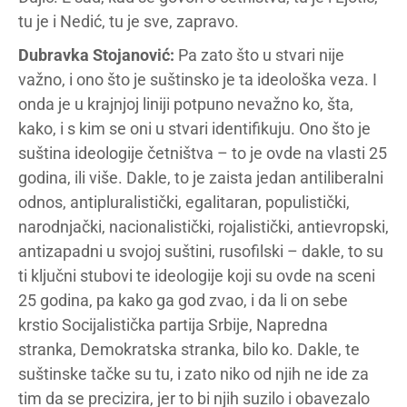
tu je i Nedić, tu je sve, zapravo.
Dubravka Stojanović:
Pa zato što u stvari nije
važno, i ono što je suštinsko je ta ideološka veza. I
onda je u krajnjoj liniji potpuno nevažno ko, šta,
kako, i s kim se oni u stvari identifikuju. Ono što je
suština ideologije četništva – to je ovde na vlasti 25
godina, ili više. Dakle, to je zaista jedan antiliberalni
odnos, antipluralistički, egalitaran, populistički,
narodnjački, nacionalistički, rojalistički, antievropski,
antizapadni u svojoj suštini, rusofilski – dakle, to su
ti ključni stubovi te ideologije koji su ovde na sceni
25 godina, pa kako ga god zvao, i da li on sebe
krstio Socijalistička partija Srbije, Napredna
stranka, Demokratska stranka, bilo ko. Dakle, te
suštinske tačke su tu, i zato niko od njih ne ide za
tim da se precizira, jer to bi njih suzilo i obavezalo