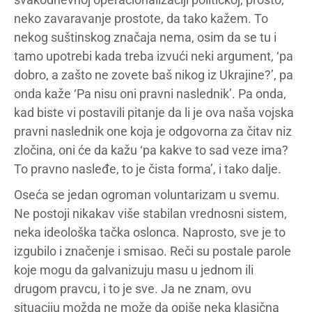
neko zavaravanje prostote, da tako kažem. To
nekog suštinskog značaja nema, osim da se tu i
tamo upotrebi kada treba izvući neki argument, ‘pa
dobro, a zašto ne zovete baš nikog iz Ukrajine?’, pa
onda kaže ‘Pa nisu oni pravni naslednik’. Pa onda,
kad biste vi postavili pitanje da li je ova naša vojska
pravni naslednik one koja je odgovorna za čitav niz
zločina, oni će da kažu ‘pa kakve to sad veze ima?
To pravno nasleđe, to je čista forma’, i tako dalje.
Oseća se jedan ogroman voluntarizam u svemu.
Ne postoji nikakav više stabilan vrednosni sistem,
neka ideološka tačka oslonca. Naprosto, sve je to
izgubilo i značenje i smisao. Reči su postale parole
koje mogu da galvanizuju masu u jednom ili
drugom pravcu, i to je sve. Ja ne znam, ovu
situaciju možda ne može da opiše neka klasična