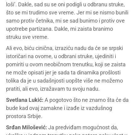
loši’. Dakle, sad su se oni podigli u odbranu struke,
što se mi trudimo sve vreme. Jer mi se nismo bunili
samo protiv četnika, mi se sad bunimo i protiv ove
upotrebe partizana. Dakle, mi zaista branimo
struku sve vreme.
Ali evo, biću cinična, izraziću nadu da će se srpski
istoričari na ovome, u odbrani struke, ujediniti i
pomiriti u ovom neobičnom trenutku, koji se zaista
ne može opisati jer je sada ta dinamika prošlosti
tolika da je u sadašnjosti uopšte više ne možemo
pratiti, ali evo, izražavam tu svoju nadu.
Svetlana Lukić:
A pogotovo što ne znamo šta će da
bude kad ovaj zamakne i izađe iz vazdušnog
prostora Srbije.
Srđan Milošević:
Ja predviđam mogućnost da,