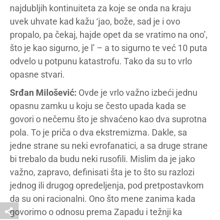
najdubljih kontinuiteta za koje se onda na kraju
uvek uhvate kad kažu ‘jao, bože, sad je i ovo
propalo, pa čekaj, hajde opet da se vratimo na ono’,
što je kao sigurno, je l’ – a to sigurno te već 10 puta
odvelo u potpunu katastrofu. Tako da su to vrlo
opasne stvari.
Srđan Milošević:
Ovde je vrlo važno izbeći jednu
opasnu zamku u koju se često upada kada se
govori o nečemu što je shvaćeno kao dva suprotna
pola. To je priča o dva ekstremizma. Dakle, sa
jedne strane su neki evrofanatici, a sa druge strane
bi trebalo da budu neki rusofili. Mislim da je jako
važno, zapravo, definisati šta je to što su razlozi
jednog ili drugog opredeljenja, pod pretpostavkom
da su oni racionalni. Ono što mene zanima kada
govorimo o odnosu prema Zapadu i težnji ka