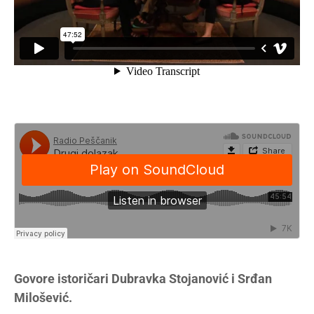
Govore istoričari Dubravka Stojanović i Srđan
Milošević.