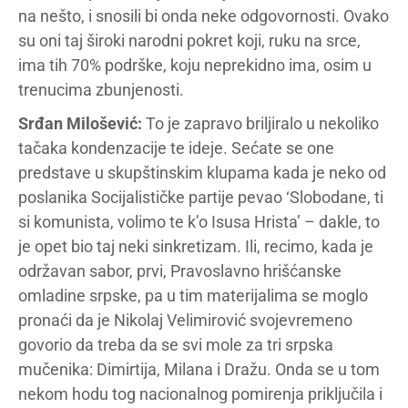
na nešto, i snosili bi onda neke odgovornosti. Ovako
su oni taj široki narodni pokret koji, ruku na srce,
ima tih 70% podrške, koju neprekidno ima, osim u
trenucima zbunjenosti.
Srđan Milošević:
To je zapravo briljiralo u nekoliko
tačaka kondenzacije te ideje. Sećate se one
predstave u skupštinskim klupama kada je neko od
poslanika Socijalističke partije pevao ‘Slobodane, ti
si komunista, volimo te k’o Isusa Hrista’ – dakle, to
je opet bio taj neki sinkretizam. Ili, recimo, kada je
održavan sabor, prvi, Pravoslavno hrišćanske
omladine srpske, pa u tim materijalima se moglo
pronaći da je Nikolaj Velimirović svojevremeno
govorio da treba da se svi mole za tri srpska
mučenika: Dimirtija, Milana i Dražu. Onda se u tom
nekom hodu tog nacionalnog pomirenja priključila i