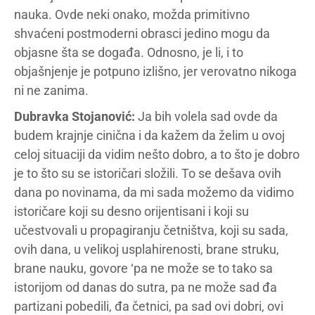
nauka. Ovde neki onako, možda primitivno
shvaćeni postmoderni obrasci jedino mogu da
objasne šta se događa. Odnosno, je li, i to
objašnjenje je potpuno izlišno, jer verovatno nikoga
ni ne zanima.
Dubravka Stojanović:
Ja bih volela sad ovde da
budem krajnje cinična i da kažem da želim u ovoj
celoj situaciji da vidim nešto dobro, a to što je dobro
je to što su se istoričari složili. To se dešava ovih
dana po novinama, da mi sada možemo da vidimo
istoričare koji su desno orijentisani i koji su
učestvovali u propagiranju četništva, koji su sada,
ovih dana, u velikoj usplahirenosti, brane struku,
brane nauku, govore ‘pa ne može se to tako sa
istorijom od danas do sutra, pa ne može sad đa
partizani pobedili, đa četnici, pa sad ovi dobri, ovi