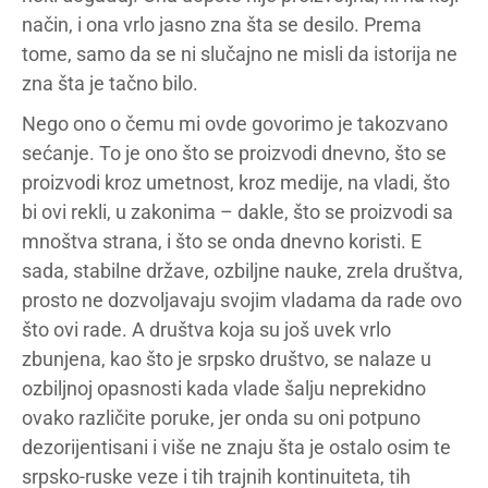
način, i ona vrlo jasno zna šta se desilo. Prema
tome, samo da se ni slučajno ne misli da istorija ne
zna šta je tačno bilo.
Nego ono o čemu mi ovde govorimo je takozvano
sećanje. To je ono što se proizvodi dnevno, što se
proizvodi kroz umetnost, kroz medije, na vladi, što
bi ovi rekli, u zakonima – dakle, što se proizvodi sa
mnoštva strana, i što se onda dnevno koristi. E
sada, stabilne države, ozbiljne nauke, zrela društva,
prosto ne dozvoljavaju svojim vladama da rade ovo
što ovi rade. A društva koja su još uvek vrlo
zbunjena, kao što je srpsko društvo, se nalaze u
ozbiljnoj opasnosti kada vlade šalju neprekidno
ovako različite poruke, jer onda su oni potpuno
dezorijentisani i više ne znaju šta je ostalo osim te
srpsko-ruske veze i tih trajnih kontinuiteta, tih