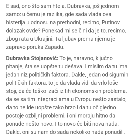
E sad, ono što sam htela, Dubravka, još jednom
samo: u čemu je razlika, gde sada vlada ova
histerija u odnosu na prethodni, recimo, Putinov
dolazak ovde? Ponekad mi se čini da je to, recimo,
zbog rata u Ukrajini. Ta ljubav prema njemu je
zapravo poruka Zapadu.
Dubravka Stojanović:
To je, naravno, ključno
pitanje, šta se uopšte tu dešava. I mislim da tu ima
jedan niz političkih faktora. Dakle, jedan od sigurnih
političkih faktora, to je da vlada vidi da vrlo loše
stoji, da će teško izaći iz tih ekonomskih problema,
da se sa tim integracijama u Evropu nešto zastalo,
da to ne ide uopšte tako brzo i da tu očigledno
postoje ozbiljni problemi, i oni moraju hitno da
ponude nešto novo. I to novo će biti nova nada.
Dakle, oni su nam do sada nekoliko nada ponudili.