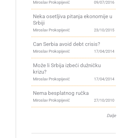
Miroslav Prokopijević
09/07/2016
Neka osetljiva pitanja ekonomije u
Srbiji
Miroslav Prokopijević
23/10/2015
Can Serbia avoid debt crisis?
Miroslav Prokopijević
17/04/2014
Može li Srbija izbeći dužničku
krizu?
Miroslav Prokopijević
17/04/2014
Nema besplatnog ručka
Miroslav Prokopijević
27/10/2010
Dalje