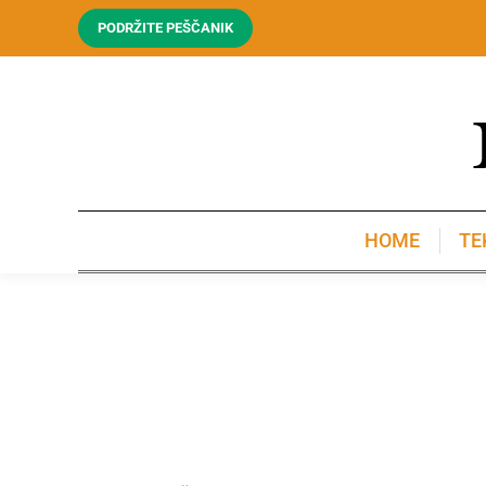
PODRŽITE PEŠČANIK
HOME
TE
HOME
TE