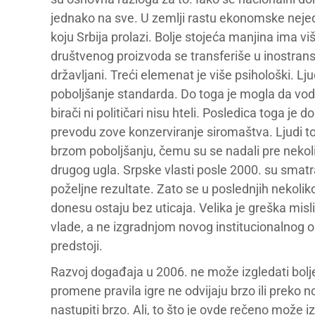
jednako na sve. U zemlji rastu ekonomske nejedn
koju Srbija prolazi. Bolje stojeća manjina ima 
društvenog proizvoda se transferiše u inostranstvo
državljani. Treći elemenat je više psihološki. Lj
poboljšanje standarda. Do toga je mogla da vodi 
birači ni političari nisu hteli. Posledica toga j
prevodu zove konzerviranje siromaštva. Ljudi t
brzom poboljšanju, čemu su se nadali pre nekoli
drugog ugla. Srpske vlasti posle 2000. su sma
poželjne rezultate. Zato se u poslednjih nekolik
donesu ostaju bez uticaja. Velika je greška mis
vlade, a ne izgradnjom novog institucionalnog ok
predstoji.
Razvoj događaja u 2006. ne može izgledati bolj
promene pravila igre ne odvijaju brzo ili preko 
nastupiti brzo. Ali, to što je ovde rečeno može i