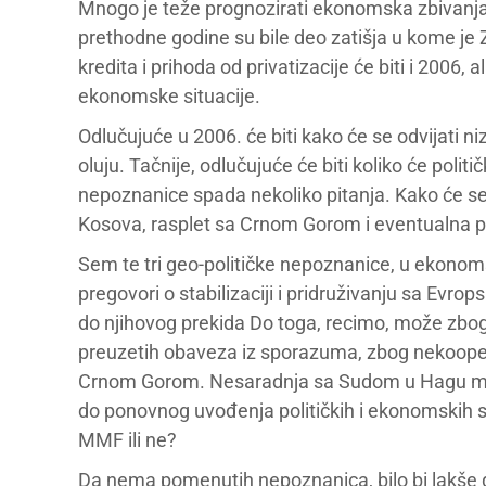
Mnogo je teže prognozirati ekonomska zbivanja u 
prethodne godine su bile deo zatišja u kome je Z
kredita i prihoda od privatizacije će biti i 2006,
ekonomske situacije.
Odlučujuće u 2006. će biti kako će se odvijati n
oluju. Tačnije, odlučujuće će biti koliko će poli
nepoznanice spada nekoliko pitanja. Kako će se 
Kosova, rasplet sa Crnom Gorom i eventualna 
Sem te tri geo-političke nepoznanice, u ekonomsko
pregovori o stabilizaciji i pridruživanju sa Evro
do njihovog prekida Do toga, recimo, može zb
preuzetih obaveza iz sporazuma, zbog nekoopera
Crnom Gorom. Nesaradnja sa Sudom u Hagu mož
do ponovnog uvođenja političkih i ekonomskih sa
MMF ili ne?
Da nema pomenutih nepoznanica, bilo bi lakše g