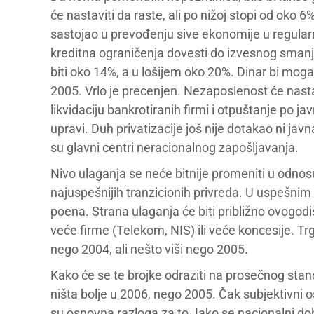
će nastaviti da raste, ali po nižoj stopi od oko 
sastojao u prevođenju sive ekonomije u regularnu i
kreditna ograničenja dovesti do izvesnog smanje
biti oko 14%, a u lošijem oko 20%. Dinar bi moga
2005. Vrlo je precenjen. Nezaposlenost će nastav
likvidaciju bankrotiranih firmi i otpuštanje po 
upravi. Duh privatizacije još nije dotakao ni j
su glavni centri neracionalnog zapošljavanja.
Nivo ulaganja se neće bitnije promeniti u odnos
najuspešnijih tranzicionih privreda. U uspešnim
poena. Strana ulaganja će biti približno ovogod
veće firme (Telekom, NIS) ili veće koncesije. Trgo
nego 2004, ali nešto viši nego 2005.
Kako će se te brojke odraziti na prosečnog stano
ništa bolje u 2006, nego 2005. Čak subjektivni 
su osnovna razloga za to. Iako se nacionalni d