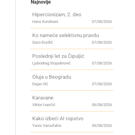
Najnovije
Hipercionizam, 2. deo
Hans Kundnani
07/08/2026
Ko nameće selektivnu pravdu
Savo Đurđić
07/08/2026
Poslednji let za Čipuljić
Ljubodrag Stojadinović
07/08/2026
Oluja u Beogradu
Dejan Ilić
07/08/2026
Karavane
Viktor Ivančić
06/08/2026
Kako izbeći AI ropstvo
Yanis Varoufakis
06/08/2026