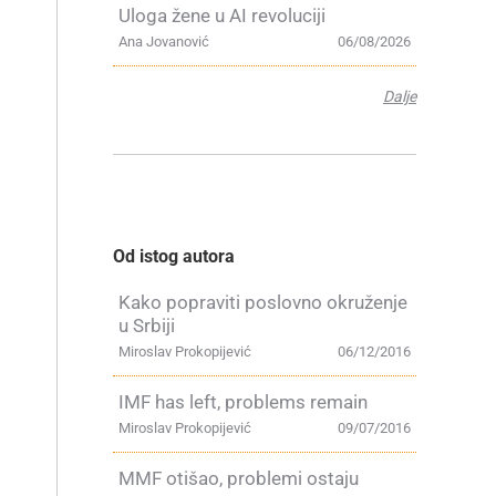
Uloga žene u AI revoluciji
Ana Jovanović
06/08/2026
Dalje
Od istog autora
Kako popraviti poslovno okruženje
u Srbiji
Miroslav Prokopijević
06/12/2016
IMF has left, problems remain
Miroslav Prokopijević
09/07/2016
MMF otišao, problemi ostaju