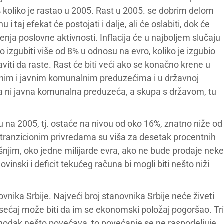
6% koliko je rastao u 2005. Rast u 2005. se dobrim delom
 taj efekat će postojati i dalje, ali će oslabiti, dok će
nja poslovne aktivnosti. Inflacija će u najboljem slučaju
o izgubiti više od 8% u odnosu na evro, koliko je izgubio
iti da raste. Rast će biti veći ako se konačno krene u
javnim i javnim komunalnim preduzećima i u državnoj
avna ni javna komunalna preduzeća, a skupa s državom, tu
u na 2005, tj. ostaće na nivou od oko 16%, znatno niže od
 tranzicionim privredama su viša za desetak procentnih
išnjim, oko jedne milijarde evra, ako ne bude prodaje neke
vinski i deficit tekućeg računa bi mogli biti nešto niži
vnika Srbije. Najveći broj stanovnika Srbije neće živeti
osećaj može biti da im se ekonomski položaj pogoršao. Tri
ohodak nešto povećava, to povećanje se ne raspodeljuje