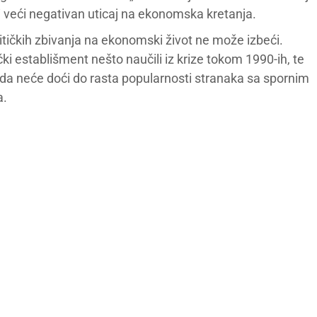
 veći negativan uticaj na ekonomska kretanja.
litičkih zbivanja na ekonomski život ne može izbeći.
ički establišment nešto naučili iz krize tokom 1990-ih, te
 da neće doći do rasta popularnosti stranaka sa spornim
a.