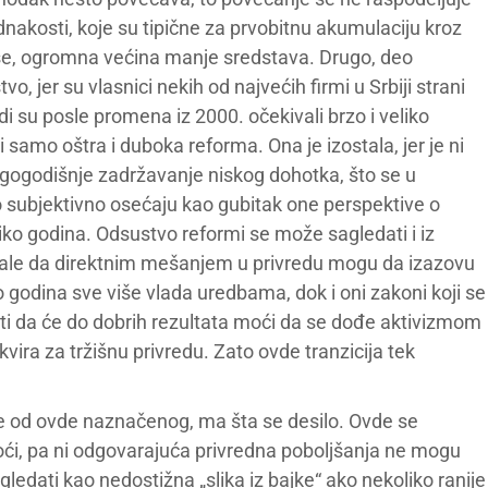
akosti, koje su tipične za prvobitnu akumulaciju kroz
više, ogromna većina manje sredstava. Drugo, deo
, jer su vlasnici nekih od najvećih firmi u Srbiji strani
udi su posle promena iz 2000. očekivali brzo i veliko
samo oštra i duboka reforma. Ona je izostala, jer je ni
e dogogodišnje zadržavanje niskog dohotka, što se u
o subjektivno osećaju kao gubitak one perspektive o
ko godina. Odsustvo reformi se može sagledati i iz
trale da direktnim mešanjem u privredu mogu da izazovu
o godina sve više vlada uredbama, dok i oni zakoni koji se
liti da će do dobrih rezultata moći da se dođe aktivizmom
vira za tržišnu privredu. Zato ovde tranzicija tek
e od ovde naznačenog, ma šta se desilo. Ovde se
noći, pa ni odgovarajuća privredna poboljšanja ne mogu
zgledati kao nedostižna „slika iz bajke“ ako nekoliko ranije