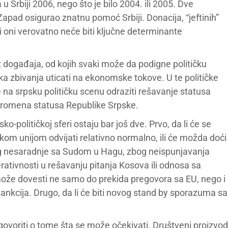
Srbiji 2006, nego što je bilo 2004. ili 2005. Dve
apad osigurao znatnu pomoć Srbiji. Donacija, “jeftinih”
 ali oni verovatno neće biti ključne determinante
iz događaja, od kojih svaki može da podigne političku
tička zbivanja uticati na ekonomske tokove. U te političke
na srpsku političku scenu odraziti rešavanje statusa
promena statusa Republike Srpske.
-političkoj sferi ostaju bar još dve. Prvo, da li će se
pskom unijom odvijati relativno normalno, ili će možda doći
og nesaradnje sa Sudom u Hagu, zbog neispunjavanja
tivnosti u rešavanju pitanja Kosova ili odnosa sa
e dovesti ne samo do prekida pregovora sa EU, nego i
nkcija. Drugo, da li će biti novog stand by sporazuma sa
ovoriti o tome šta se može očekivati. Društveni proizvod