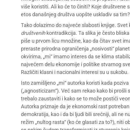
više koristiti. Ali ko će to činiti? Koje društvene
etos današnjeg društva uopšte uskladiv sa tim?
Tako dolazimo do najveće slabosti knjige. Svet k
društvenih
kontradikcija. Ta slika je često blisk
piše u prvom licu množine, kao da čitav svet im
preraste prirodna ograničenja „nosivosti“ plane
okvirima, „mi“ imamo interes da se klima stabiliz
najvećem delu ekonomije i politike stvarnog svet
Različiti klasni i nacionalni interesi su u sukobu.
Isto zamišljeno „mi“ autorka koristi kada poziv
(„agnosticizam“). Već sam rekao kako bi prošli 
trebalo zaustaviti i kako se to može postići veo
Autorka priznaje da je ekonomski rast potreban da
demokratija, kao i da bi ljudi bili srećniji, ali
režim „nultog rasta“ (ko će glasati za to?), niti
se nekim čudom transformisati iz stvorenja koja