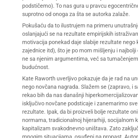
podstičemo). To nas gura u pravcu egocentrično
suprotno od onoga za šta se autorka zalaže.
Pokušaću da to ilustrujem na primeru unutrašnje 
oslanjajući se na rezultate empirijskih istraživ
motivacija ponekad daje slabije rezultate nego 
zajednice itd), što je po mom mišljenju i najbolji
ne sa njenim argumentima, već sa tumačenjem ak
budućnost.
Kate Raworth uverljivo pokazuje da je rad na unu
nego novčana nagrada. Slažem se (zapravo, i sam
rekao bih da nas današnji hiperkomercijalizova
isključivo novčane podsticaje i zanemarimo sve os
rezultate. Ipak, da bi proizveli bolje rezultate 
normama, tradicionalnoj hijerarhiji, socijalnom 
kapitalizam svakodnevno uništava. Zato zaklju
mnogim situacijama, osuđeni na propast. Autorka 