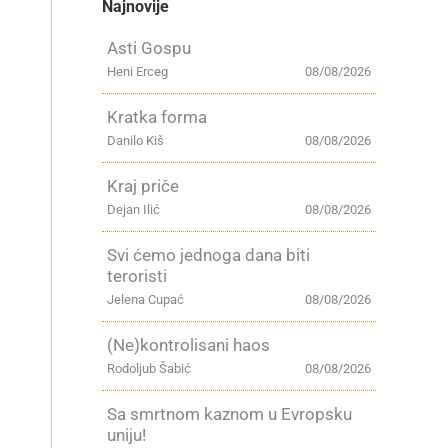
Najnovije
Asti Gospu
Heni Erceg
08/08/2026
Kratka forma
Danilo Kiš
08/08/2026
Kraj priče
Dejan Ilić
08/08/2026
Svi ćemo jednoga dana biti
teroristi
Jelena Cupać
08/08/2026
(Ne)kontrolisani haos
Rodoljub Šabić
08/08/2026
Sa smrtnom kaznom u Evropsku
uniju!