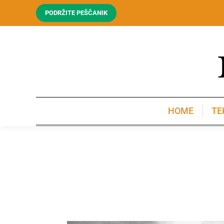
PODRŽITE PEŠČANIK
HOME
TE
HOME
TE