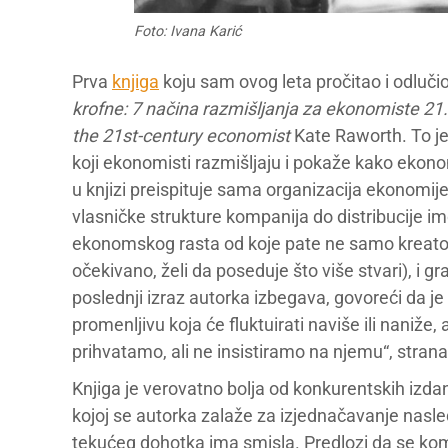
Foto: Ivana Karić
Prva
knjiga
koju sam ovog leta pročitao i odlu
krofne: 7 načina razmišljanja za ekonomiste 21
the 21st-century economist
Kate Raworth. To je
koji ekonomisti razmišljaju i pokaže kako ekono
u knjizi preispituje sama organizacija ekonomije
vlasničke strukture kompanija do distribucije i
ekonomskog rasta od koje pate ne samo kreatori 
očekivano, želi da poseduje što više stvari), i g
poslednji izraz autorka izbegava, govoreći da j
promenljivu koja će fluktuirati naviše ili naniže,
prihvatamo, ali ne insistiramo na njemu“, strana
Knjiga je verovatno bolja od konkurentskih izdan
kojoj se autorka zalaže za izjednačavanje nasled
tekućeg dohotka ima smisla. Predlozi da se kom