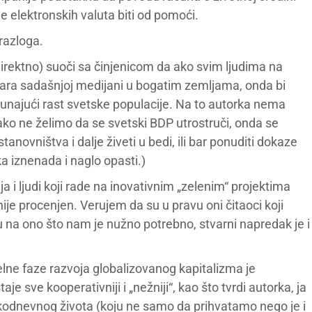
e elektronskih valuta biti od pomoći.
 razloga.
ndirektno) suoči sa činjenicom da ako svim ljudima na
vara sadašnjoj medijani u bogatim zemljama, onda bi
čunajući rast svetske populacije. Na to autorka nema
 ako ne želimo da se svetski BDP utrostruči, onda se
novništva i dalje živeti u bedi, ili bar ponuditi dokaze
a iznenada i naglo opasti.)
a i ljudi koji rade na inovativnim „zelenim“ projektima
 nije procenjen. Verujem da su u pravu oni čitaoci koji
u na ono što nam je nužno potrebno, stvarni napredak je i
ne faze razvoja globalizovanog kapitalizma je
 sve kooperativniji i „nežniji“, kao što tvrdi autorka, ja
odnevnog života (koju ne samo da prihvatamo nego je i