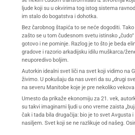
ljude koji su u okvirima tog istog sistema ravn
im stalo do bogatstva i dohotka.
Bez čarobnog štapića to se neće dogoditi. Tako č
zašto se u tom čudesnom svetu istinsko „čudo“ ki
gotovo i ne pominje. Razlog je to što je beda el
gradove i razorio arkadijsku idilu muškarca/žene i
neuporedivo boljim.
Autorkin idealni svet liči na svet koji vidimo na
živimo. U pokušaju da nas uveri da su „drugi s
na severu Manitobe koje je pre nekoliko vekov
Umesto da prikaže ekonomiju za 21. vek, autor
su takvi imaginarni ljudi u ono vreme zaista „bujal
čak i tada bila drugačija: bio je to svet Avgust
nasiljem. Svet koji se ne razlikuje od našeg. O