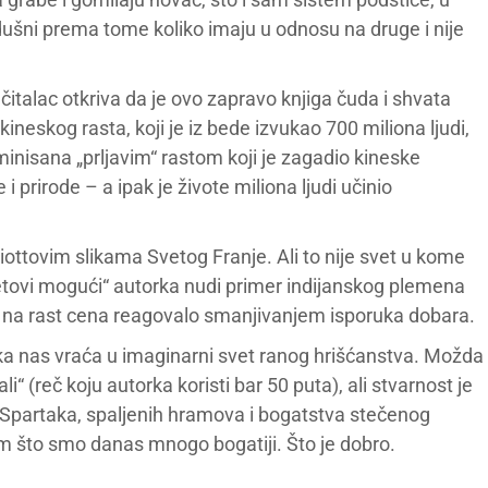
odušni prema tome koliko imaju u odnosu na druge i nije
italac otkriva da je ovo zapravo knjiga čuda i shvata
neskog rasta, koji je iz bede izvukao 700 miliona ljudi,
iminisana „prljavim“ rastom koji je zagadio kineske
 prirode – a ipak je živote miliona ljudi učinio
 Giottovim slikama Svetog Franje. Ali to nije svet u kome
vetovi mogući“ autorka nudi primer indijanskog plemena
a na rast cena reagovalo smanjivanjem isporuka dobara.
ka nas vraća u imaginarni svet ranog hrišćanstva. Možda
i“ (reč koju autorka koristi bar 50 puta), ali stvarnost je
a i Spartaka, spaljenih hramova i bogatstva stečenog
sim što smo danas mnogo bogatiji. Što je dobro.