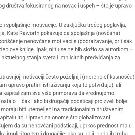
g društva fokusiranog na novac i uspeh – što je upravo
i spoljašnje motivacije. U zaključku trećeg poglavlja,
anja, Kate Raworth pokazuje da spoljašnja (novčana)
korišćenje nenovčane motivacije (podražavanje, pritisak
 deo ove knjige. Ipak, ni tu se ne bih složio sa autorkom –
tuelnog stanja sveta i implicitnih predviđanja za
trašnjoj motivaciji često poželjniji (mereno efikasnošću)
 upravo pratim istraživanja koja to potvrđuju), ali
ni kapitalizam sve više primorava da vrednujemo
talo – čak i ako bi drugačiji podsticaji proizveli bolje
oni moraju biti utemeljeni na tradicionalnim društvenim
kapitalu itd. Upravo na onome što globalizovani
čujem da su nenovčani podsticaji, uprkos prednostima u
implicitno tvrdi drugačije: ako su bolji, onda ih treba