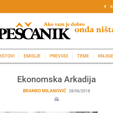
KSTOVI
EMISIJE
PREVODI
TEME
KNJIG
KSTOVI
EMISIJE
PREVODI
TEME
KNJIG
Ekonomska Arkadija
BRANKO MILANOVIĆ
28/06/2018