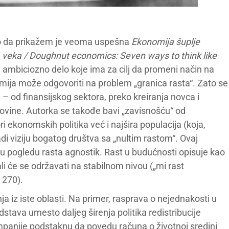
čio da prikažem je veoma uspešna
Ekonomija šuplje
. veka / Doughnut economics: Seven ways to think like
 ambiciozno delo koje ima za cilj da promeni način na
mija može odgovoriti na problem „granica rasta“. Zato se
 – od finansijskog sektora, preko kreiranja novca i
movine. Autorka se takođe bavi „zavisnošću“ od
ekonomskih politika već i najšira populacija (koja,
radi viziju bogatog društva sa „nultim rastom“. Ovaj
e u pogledu rasta agnostik. Rast u budućnosti opisuje kao
 ali će se održavati na stabilnom nivou („mi rast
 270).
ja iz iste oblasti. Na primer, rasprava o nejednakosti u
stava umesto daljeg širenja politika redistribucije
panije podstaknu da povedu računa o životnoj sredini