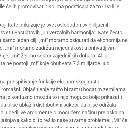
 sile će ih promovisati? Ko ima podsticaja za to? Da li je
oji Kate prikazuje je svet oslobođen svih ključnih
a svetu Bastiatovih „univerzalnih harmonija“. Kate često
a samo jedan cilj: „mi“ moramo osigurati da ekonomija ne
te, „mi“ moramo zadržati nejednakost u prihvatljivim
uje, „mi“ želimo sektor zajedničkih dobara. Ali u
a ne postoji „mi“ koje obuhvata 7,3 milijarde ljudi.
a na preispitivanje funkcije ekonomskog rasta
siromašni. Objašnjenje zašto bi rast u bogatim zemljama
ma je konfuzno (možda to i nije moguće bolje prikazati).
 bi se ublažili distributivni sukobi, da bi se održala
 ne nudi ubedljive argumente o mogućem načinu prelaska na
 objašnjava kako bi to rešilo naše stvarne probleme. „Mi“ će
 grabe i gomilaju novac, što i sam sistem podstiče, u