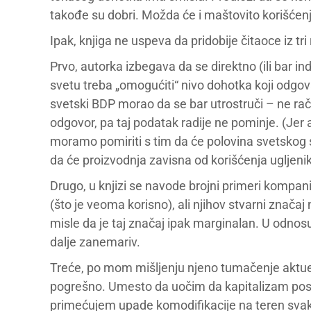
takođe su dobri. Možda će i maštovito korišćenj
Ipak, knjiga ne uspeva da pridobije čitaoce iz tri
Prvo, autorka izbegava da se direktno (ili bar i
svetu treba „omogućiti“ nivo dohotka koji odgo
svetski BDP morao da se bar utrostruči – ne ra
odgovor, pa taj podatak radije ne pominje. (Jer
moramo pomiriti s tim da će polovina svetskog sta
da će proizvodnja zavisna od korišćenja ugljenik
Drugo, u knjizi se navode brojni primeri kompanij
(što je veoma korisno), ali njihov stvarni značaj
misle da je taj značaj ipak marginalan. U odnos
dalje zanemariv.
Treće, po mom mišljenju njeno tumačenje aktuel
pogrešno. Umesto da uočim da kapitalizam postaje
primećujem upade komodifikacije na teren svak