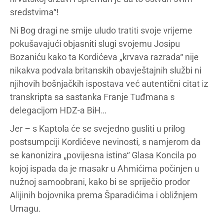
sredstvima“!
Ni Bog dragi ne smije uludo tratiti svoje vrijeme
pokušavajući objasniti slugi svojemu Josipu
Bozaniću kako ta Kordićeva „krvava razrada“ nije
nikakva podvala britanskih obavještajnih službi ni
njihovih bošnjačkih ispostava već autentični citat iz
transkripta sa sastanka Franje Tuđmana s
delegacijom HDZ-a BiH…
Jer – s Kaptola će se svejedno gusliti u prilog
postsumpciji Kordićeve nevinosti, s namjerom da
se kanonizira „povijesna istina“ Glasa Koncila po
kojoj ispada da je masakr u Ahmićima počinjen u
nužnoj samoobrani, kako bi se spriječio prodor
Alijinih bojovnika prema Šparadićima i obližnjem
Umagu.