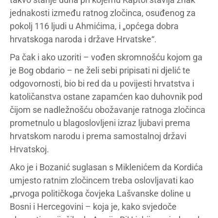
jednakosti između ratnog zločinca, osuđenog za
pokolj 116 ljudi u Ahmićima, i „općega dobra
hrvatskoga naroda i države Hrvatske“.
Pa čak i ako uzoriti – vođen skromnošću kojom ga
je Bog obdario – ne želi sebi pripisati ni djelić te
odgovornosti, bio bi red da u povijesti hrvatstva i
katoličanstva ostane zapamćen kao duhovnik pod
čijom se nadležnošću obožavanje ratnoga zločinca
prometnulo u blagoslovljeni izraz ljubavi prema
hrvatskom narodu i prema samostalnoj državi
Hrvatskoj.
Ako je i Bozanić suglasan s Miklenićem da Kordića
umjesto ratnim zločincem treba oslovljavati kao
„prvoga političkoga čovjeka Lašvanske doline u
Bosni i Hercegovini – koja je, kako svjedoče