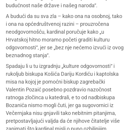
budućnost naše države i našeg naroda“.
A budući da su sva zla – kako ona na osobnoj, tako
i ona na općedruštvenoj razini – prouzročena
neodgovornošću, kardinal poručuje kako „u
Hrvatskoj hitno moramo početi graditi kulturu
odgovornosti“, jer se „bez nje nećemo izvući iz ovog
beznadnog stanja“.
Spadaju li u tu izgradnju „kulture odgovornosti“ i
rukoljub biskupa Košića Dariju Kordiću i kaptolska
misa na kojoj je pomoćni biskup zagrebački
Valentin Pozaić posebno pozdravio nazočnost
ratnoga zločinca u katedrali, e to od nadbiskupa
Bozanića nismo mogli čuti, jer ga sugovornici iz
Večernjaka nisu gnjavili tako nebitnim pitanjima,
pretpostavljajući valjda da će njihove čitatelje više
zanimati što kardinal misli o puno ozbiljnijim