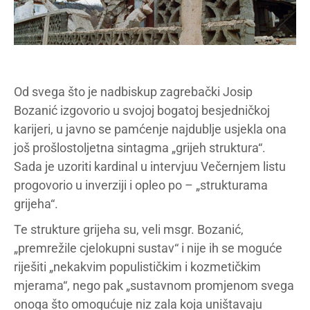
Od svega što je nadbiskup zagrebački Josip
Bozanić izgovorio u svojoj bogatoj besjedničkoj
karijeri, u javno se pamćenje najdublje usjekla ona
još prošlostoljetna sintagma „grijeh struktura“.
Sada je uzoriti kardinal u intervjuu Večernjem listu
progovorio u inverziji i opleo po – „strukturama
grijeha“.
Te strukture grijeha su, veli msgr. Bozanić,
„premrežile cjelokupni sustav“ i nije ih se moguće
riješiti „nekakvim populističkim i kozmetičkim
mjerama“, nego pak „sustavnom promjenom svega
onoga što omogućuje niz zala koja uništavaju