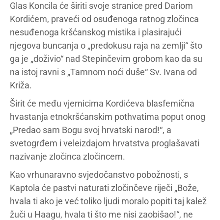
Glas Koncila će širiti svoje stranice pred Dariom
Kordićem, praveći od osuđenoga ratnog zločinca
nesuđenoga kršćanskog mistika i plasirajući
njegova buncanja o „predokusu raja na zemlji“ što
ga je „doživio“ nad Stepinčevim grobom kao da su
na istoj ravni s „Tamnom noći duše“ Sv. Ivana od
Križa.
Širit će među vjernicima Kordićeva blasfemična
hvastanja etnokršćanskim pothvatima poput onog
„Predao sam Bogu svoj hrvatski narod!“, a
svetogrđem i veleizdajom hrvatstva proglašavati
nazivanje zločinca zločincem.
Kao vrhunaravno svjedočanstvo pobožnosti, s
Kaptola će pastvi naturati zločinčeve riječi „Bože,
hvala ti ako je već toliko ljudi moralo popiti taj kalež
žuči u Haagu, hvala ti što me nisi zaobišao!“, ne