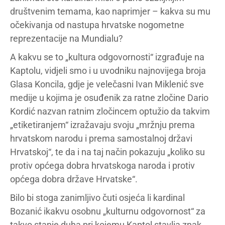
društvenim temama, kao naprimjer – kakva su mu
očekivanja od nastupa hrvatske nogometne
reprezentacije na Mundialu?
A kakvu se to „kultura odgovornosti“ izgrađuje na
Kaptolu, vidjeli smo i u uvodniku najnovijega broja
Glasa Koncila, gdje je velečasni Ivan Miklenić sve
medije u kojima je osuđenik za ratne zločine Dario
Kordić nazvan ratnim zločincem optužio da takvim
„etiketiranjem“ izražavaju svoju „mržnju prema
hrvatskom narodu i prema samostalnoj državi
Hrvatskoj“, te da i na taj način pokazuju „koliko su
protiv općega dobra hrvatskoga naroda i protiv
općega dobra države Hrvatske“.
Bilo bi stoga zanimljivo čuti osjeća li kardinal
Bozanić ikakvu osobnu „kulturnu odgovornost“ za
takvo stanje duha pri kojemu Kaptol stavlja znak