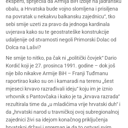
eksperti, spriječila da Armija BiH izbije na jadransku
obalu, a Hrvatska bude vojno slomljena i prisiljena
na povratak u nekakvu balkansku zajednicu“, tko
sebi smije uzeti za pravo da jednoga kardinala
uvjerava kako su te geostrateške konstrukcije
udaljenije od stvarnosti negoli Primorski Dolac od
Dolca na Lašvi?
Ne smije to nitko, pa čak ni „politički čovjek“ Dario
Kordić koji je 27. prosinca 1991. godine – dok još
nije bilo nikakve Armije BiH – Franji Tuđmanu
raportirao kako su on i kamaradi na terenu „šest
mjeseci krvavo razrađivali ideju“ koju im je iznio
vrhovnik s Pantovčaka i kako je ta „krvava razrada“
rezultirala time da „u mladićima vrije hrvatski duh“ i
da „hrvatski narod u travničkoj ovoj subregionalnoj
zajednici živi sa idejom konačnog priključenja
hrvatskoj državi i spreman je da to ostvari svim