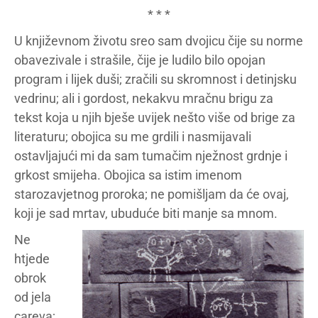
* * *
U književnom životu sreo sam dvojicu čije su norme
obavezivale i strašile, čije je ludilo bilo opojan
program i lijek duši; zračili su skromnost i detinjsku
vedrinu; ali i gordost, nekakvu mračnu brigu za
tekst koja u njih bješe uvijek nešto više od brige za
literaturu; obojica su me grdili i nasmijavali
ostavljajući mi da sam tumačim nježnost grdnje i
grkost smijeha. Obojica sa istim imenom
starozavjetnog proroka; ne pomišljam da će ovaj,
koji je sad mrtav, ubuduće biti manje sa mnom.
Ne
htjede
obrok
od jela
careva;