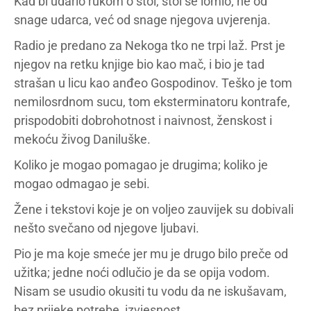
Kad bi udario rukom o stol, stol se lomio; ne od
snage udarca, već od snage njegova uvjerenja.
Radio je predano za Nekoga tko ne trpi laž. Prst je
njegov na retku knjige bio kao mač, i bio je tad
strašan u licu kao anđeo Gospodinov. Teško je tom
nemilosrdnom sucu, tom eksterminatoru kontrafe,
prispodobiti dobrohotnost i naivnost, ženskost i
mekoću živog Daniluške.
Koliko je mogao pomagao je drugima; koliko je
mogao odmagao je sebi.
Žene i tekstovi koje je on voljeo zauvijek su dobivali
nešto svečano od njegove ljubavi.
Pio je ma koje smeće jer mu je drugo bilo preče od
užitka; jedne noći odlučio je da se opija vodom.
Nisam se usudio okusiti tu vodu da ne iskušavam,
bez prijeke potrebe, izvjesnost.