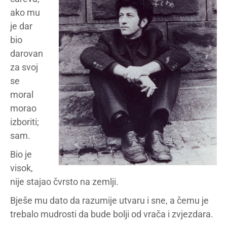
ako mu
je dar
bio
darovan
za svoj
se
moral
morao
izboriti;
sam.
Bio je
visok,
nije stajao čvrsto na zemlji.
Bješe mu dato da razumije utvaru i sne, a čemu je
trebalo mudrosti da bude bolji od vrača i zvjezdara.