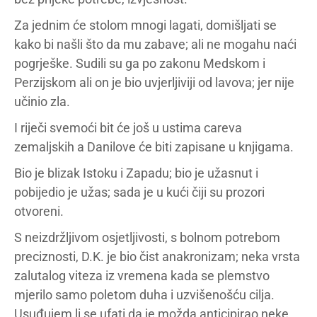
Za jednim će stolom mnogi lagati, domišljati se
kako bi našli što da mu zabave; ali ne mogahu naći
pogrješke. Sudili su ga po zakonu Medskom i
Perzijskom ali on je bio uvjerljiviji od lavova; jer nije
učinio zla.
I riječi svemoći bit će još u ustima careva
zemaljskih a Danilove će biti zapisane u knjigama.
Bio je blizak Istoku i Zapadu; bio je užasnut i
pobijedio je užas; sada je u kući čiji su prozori
otvoreni.
S neizdržljivom osjetljivosti, s bolnom potrebom
preciznosti, D.K. je bio čist anakronizam; neka vrsta
zalutalog viteza iz vremena kada se plemstvo
mjerilo samo poletom duha i uzvišenošću cilja.
Usuđujem li se ufati da je možda anticipirao neke