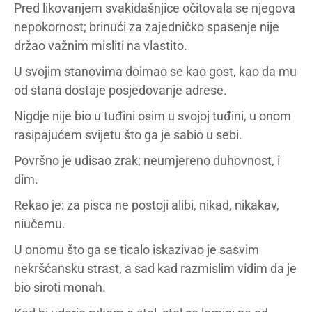
Pred likovanjem svakidašnjice očitovala se njegova
nepokornost; brinući za zajedničko spasenje nije
držao važnim misliti na vlastito.
U svojim stanovima doimao se kao gost, kao da mu
od stana dostaje posjedovanje adrese.
Nigdje nije bio u tuđini osim u svojoj tuđini, u onom
rasipajućem svijetu što ga je sabio u sebi.
Površno je udisao zrak; neumjereno duhovnost, i
dim.
Rekao je: za pisca ne postoji alibi, nikad, nikakav,
niučemu.
U onomu što ga se ticalo iskazivao je sasvim
nekršćansku strast, a sad kad razmislim vidim da je
bio siroti monah.