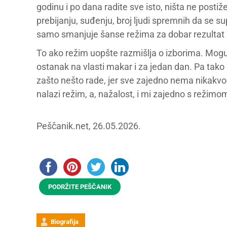
godinu i po dana radite sve isto, ništa ne postiž
prebijanju, suđenju, broj ljudi spremnih da se s
samo smanjuje šanse režima za dobar rezultat 
To ako režim uopšte razmišlja o izborima. Mogu
ostanak na vlasti makar i za jedan dan. Pa tako o
zašto nešto rade, jer sve zajedno nema nikakvog 
nalazi režim, a, nažalost, i mi zajedno s režimo
Peščanik.net, 26.05.2026.
PODRŽITE PEŠČANIK
Biografija