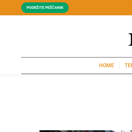
PODRŽITE PEŠČANIK
HOME
TE
HOME
TE