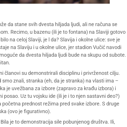
e da stane svih dvesta hiljada ljudi, ali ne računa se
nom. Recimo, u bazenu (ili je to fontana) na Slaviji gotovo
bilo na celoj Slaviji, je l da? Slavija i okolne ulice: sve je
aje na Slaviju i u okolne ulice, jer stadion Vučić navodi
 moguće da dvesta hiljada ljudi bude na skupu od subote.
itan.
i članovi su demonstrirali disciplinu i privrženost cilju.
 smo znali, stranka (eh, da je stranka) na vlasti ima –
ka je uvežbana za izbore (zapravo za krađu izbora) i
posao. Uz tu vojsku ide (ili je i to njen sastavni deo?)
ila početna prednost režima pred svake izbore. S druge
ka (ovo je figurativno).
Bila je to demonstracija sile pobunjenog društva. Ili,