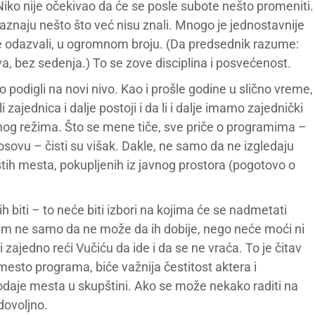
iko nije očekivao da će se posle subote nešto promeniti.
 saznaju nešto što već nisu znali. Mnogo je jednostavnije
u se odazvali, u ogromnom broju. (Da predsednik razume:
 dva, bez sedenja.) To se zove disciplina i posvećenost.
to podigli na novi nivo. Kao i prošle godine u slično vreme,
li zajednica i dalje postoji i da li i dalje imamo zajednički
alnog režima. Što se mene tiče, sve priče o programima –
sovu – čisti su višak. Dakle, ne samo da ne izgledaju
štih mesta, pokupljenih iz javnog prostora (pogotovo o
 biti – to neće biti izbori na kojima će se nadmetati
režim ne samo da ne može da ih dobije, nego neće moći ni
i zajedno reći Vučiću da ide i da se ne vraća. To je čitav
esto programa, biće važnija čestitost aktera i
daje mesta u skupštini. Ako se može nekako raditi na
 dovoljno.