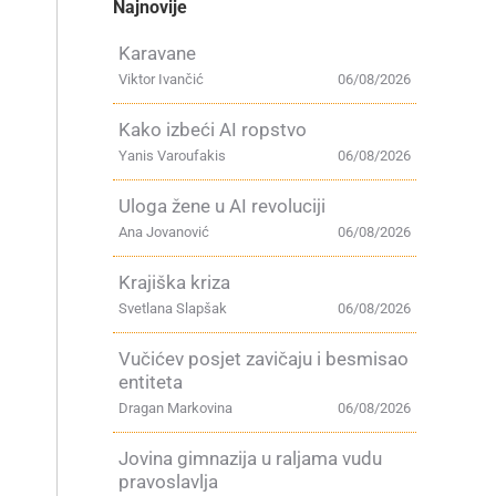
Najnovije
Karavane
Viktor Ivančić
06/08/2026
Kako izbeći AI ropstvo
Yanis Varoufakis
06/08/2026
Uloga žene u AI revoluciji
Ana Jovanović
06/08/2026
Krajiška kriza
Svetlana Slapšak
06/08/2026
Vučićev posjet zavičaju i besmisao
entiteta
Dragan Markovina
06/08/2026
Jovina gimnazija u raljama vudu
pravoslavlja