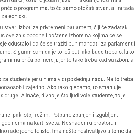
priče o programima, to će samo otežati stvari, ali ni tada
i zajednički.
 stvari izbori za privremeni parlament, čiji će zadatak
uslove za slobodne i poštene izbore na kojima će se
deje odustalo i da će se tražiti pun mandat i za parlament i
ame. Siguran sam da je to loš put, ako bude trebalo, lako
amima priča po inerciji, jer to tako treba kad su izbori, a
zao za studente jer u njima vidi poslednju nadu. Na to treba
s, ponaosob i zajedno. Ako tako gledamo, to smanjuje
s druge. A inače, divno je što ljudi vole studente, to je
ne, pak, stoji režim. Potpuno zbunjen i izgubljen.
 nigde nema na karti sveta. Nesnađeni u prostoru i
lno rade jedno te isto. Ima nešto neshvatljivo u tome da