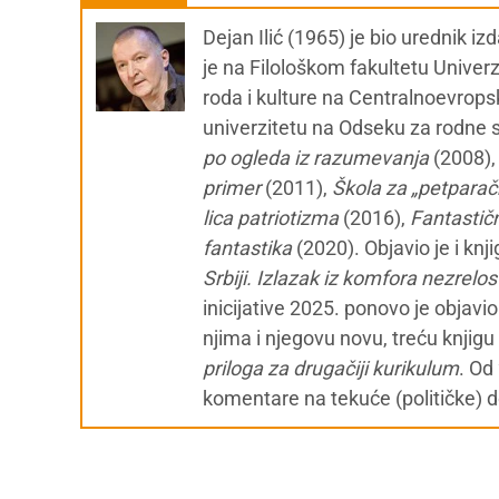
Dejan Ilić (1965) je bio urednik i
je na Filološkom fakultetu Univer
roda i kulture na Centralnoevrops
univerzitetu na Odseku za rodne st
po ogleda iz razumevanja
(2008)
primer
(2011),
Škola za „petparačk
lica patriotizma
(2016),
Fantastičn
fantastika
(2020). Objavio je i knj
Srbiji. Izlazak iz komfora nezrelos
inicijative 2025. ponovo je objavi
njima i njegovu novu, treću knjigu
priloga za drugačiji kurikulum
. Od
komentare na tekuće (političke) 