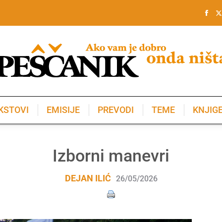
KSTOVI
EMISIJE
PREVODI
TEME
KNJIG
KSTOVI
EMISIJE
PREVODI
TEME
KNJIG
Izborni manevri
DEJAN ILIĆ
26/05/2026