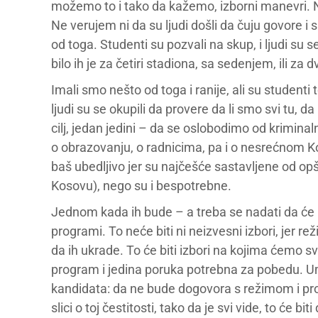
možemo to i tako da kažemo, izborni manevri. N
Ne verujem ni da su ljudi došli da čuju govore i
od toga. Studenti su pozvali na skup, i ljudi s
bilo ih je za četiri stadiona, sa sedenjem, ili za
Imali smo nešto od toga i ranije, ali su studenti 
ljudi su se okupili da provere da li smo svi tu, da 
cilj, jedan jedini – da se oslobodimo od krimin
o obrazovanju, o radnicima, pa i o nesrećnom Ko
baš ubedljivo jer su najčešće sastavljene od op
Kosovu), nego su i bespotrebne.
Jednom kada ih bude – a treba se nadati da će ih
programi. To neće biti ni neizvesni izbori, jer 
da ih ukrade. To će biti izbori na kojima ćemo sv
program i jedina poruka potrebna za pobedu. Um
kandidata: da ne bude dogovora s režimom i pro
slici o toj čestitosti, tako da je svi vide, to će biti