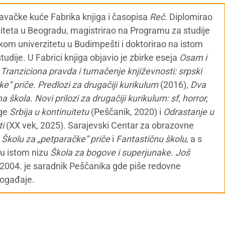
zdavačke kuće Fabrika knjiga i časopisa
Reč
. Diplomirao
ziteta u Beogradu, magistrirao na Programu za studije
kom univerzitetu u Budimpešti i doktorirao na istom
udije. U Fabrici knjiga objavio je zbirke eseja
Osam i
,
Tranziciona pravda i tumačenje književnosti: srpski
e“ priče. Predlozi za drugačiji kurikulum
(2016),
Dva
a škola. Novi prilozi za drugačiji kurikulum: sf, horror,
ige
Srbija u kontinuitetu
(Peščanik, 2020) i
Odrastanje u
ti
(XX vek, 2025). Sarajevski Centar za obrazovne
o
Školu za „petparačke“ priče
i
Fantastičnu školu
, a s
 u istom nizu
Škola za bogove i superjunake. Još
 2004. je saradnik Peščanika gde piše redovne
događaje.