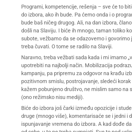
Programi, kompetencije, rešenja – sve će to bit
do izbora, ako ih bude. Pa ćemo onda i o program
bude baš ničeg drugog. Ali, na dan izbora, člano
došli na Slaviju. I biće ih mnogo, taman toliko 
subote, vežbamo da se odazovemo i govorimo jed
treba čuvati. O tome se radilo na Slaviji.
Naravno, treba vežbati sada kada i mi imamo „vo
upotrebiti na najbolji način. Mobilizacija podr
kampanju, pa pripremu za odgovor na krađu izbora,
pozitivnom smislu, postrojavanje, sledeći korak 
kažem pobunjeno društvo, ne mislim samo na stude
(ono režimsko nisu mediji).
Biće do izbora još čarki između opozicije i stude
druge (mnogo više), komentarisaće se i jedni i dr
ispunjavanje vremena do izbora. A kad dođe dan i
od sebe, u to ne treba sumnjati. Sve to pod uslo