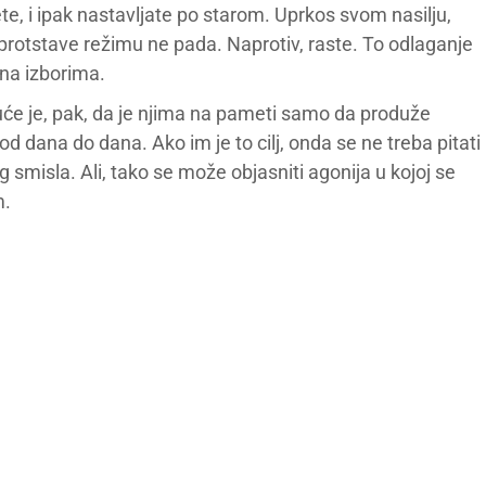
ete, i ipak nastavljate po starom. Uprkos svom nasilju,
uprotstave režimu ne pada. Naprotiv, raste. To odlaganje
na izborima.
će je, pak, da je njima na pameti samo da produže
d dana do dana. Ako im je to cilj, onda se ne treba pitati
smisla. Ali, tako se može objasniti agonija u kojoj se
m.