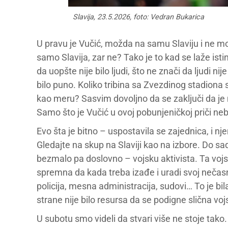
Slavija, 23.5.2026, foto: Vedran Bukarica
U pravu je Vučić, možda na samu Slaviju i ne mož
samo Slavija, zar ne? Tako je to kad se laže isti
da uopšte nije bilo ljudi, što ne znači da ljudi nije 
bilo puno. Koliko tribina sa Zvezdinog stadiona st
kao meru? Sasvim dovoljno da se zaključi da je
Samo što je Vučić u ovoj pobunjeničkoj priči neb
Evo šta je bitno – uspostavila se zajednica, i njen
Gledajte na skup na Slaviji kao na izbore. Do sad
bezmalo pa doslovno – vojsku aktivista. Ta vojs
spremna da kada treba izađe i uradi svoj nečasni 
policija, mesna administracija, sudovi… To je b
strane nije bilo resursa da se podigne slična vojs
U subotu smo videli da stvari više ne stoje tako. 