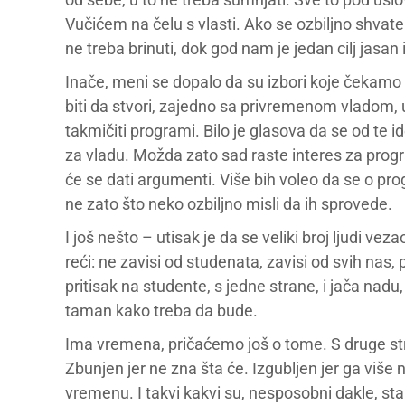
Vučićem na čelu s vlasti. Ako se ozbiljno shvate 
ne treba brinuti, dok god nam je jedan cilj jasan 
Inače, meni se dopalo da su izbori koje čekamo u
biti da stvori, zajedno sa privremenom vladom, 
takmičiti programi. Bilo je glasova da se od te i
za vladu. Možda zato sad raste interes za progr
će se dati argumenti. Više bih voleo da se o progr
ne zato što neko ozbiljno misli da ih sprovede.
I još nešto – utisak je da se veliki broj ljudi ve
reći: ne zavisi od studenata, zavisi od svih na
pritisak na studente, s jedne strane, i jača nadu, 
taman kako treba da bude.
Ima vremena, pričaćemo još o tome. S druge stra
Zbunjen jer ne zna šta će. Izgubljen jer ga više
vremenu. I takvi kakvi su, nesposobni dakle, sta