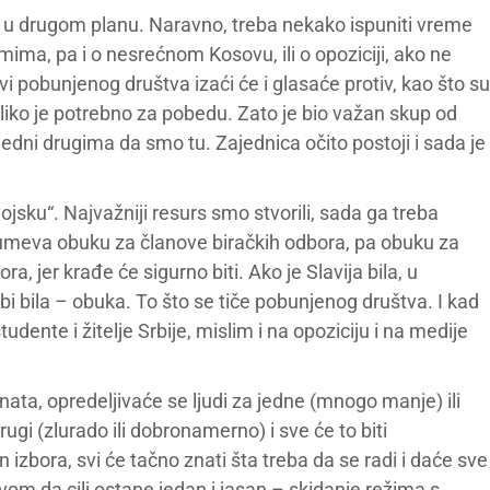
i u drugom planu. Naravno, treba nekako ispuniti vreme
ima, pa i o nesrećnom Kosovu, ili o opoziciji, ako ne
vi pobunjenog društva izaći će i glasaće protiv, kao što su
koliko je potrebno za pobedu. Zato je bio važan skup od
ni drugima da smo tu. Zajednica očito postoji i sada je
jsku“. Najvažniji resurs smo stvorili, sada ga treba
azumeva obuku za članove biračkih odbora, pa obuku za
 jer krađe će sigurno biti. Ako je Slavija bila, u
bi bila – obuka. To što se tiče pobunjenog društva. I kad
nte i žitelje Srbije, mislim i na opoziciju i na medije
nata, opredeljivaće se ljudi za jedne (mnogo manje) ili
ugi (zlurado ili dobronamerno) i sve će to biti
zbora, svi će tačno znati šta treba da se radi i daće sve
vom da cilj ostane jedan i jasan – skidanje režima s