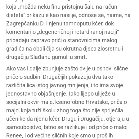
koja „možda neku finu pristojnu šalu na račun
djeteta“ prikazuje kao nasilje, odnose se, naime, na
Zagrepčanku D. i njenu tamnoputu kćer, dok
komentari o „degeneričnoj i retardiranoj naciji“
pripadaju zapravo priči o stanovnicima malog
gradića na obali čija su okrutna djeca zlosretnu i
drugačiju Slađanu gurnuli u smrt.
Ako vas i dalje zbunjuje zašto dvije u osnovi slične
priče o sudbini Drugačijih pokazuju dva tako
različita lica istog javnog mnijenja, i to ima svoje
jednostavno objašnjenje. Iako lijepo uliježe u
socijalni okvir male, ksenofobne Hrvatske, priča o
majci koja tuži školu zbog toga što nije spriječila
učenike da njenu kćer, Drugu i Drugačiju, otjeraju u
samoubojstvo, bitno se razlikuje i od priče o maloj
Renee, i od većine sličnih koje smo u prošlih