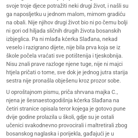
svoje troje djece potražiti neki drugi život, i našli su
ga naposljetku u jednom malom, mirnom gradiću
na obali. Nije njihov drugi život bio ni po čemu bolji
ni gori od hiljada sličnih drugih života bosanskih
izbjeglica. Pa ni mlađa kćerka Slađana, nekad
veselo i razigrano dijete, nije bila prva koja se iz
škole počela vraćati sve potištenija i tjeskobnija.
Nisu znali prave razloge njene tuge, nije ni majci
htjela pričati o tome, sve dok je jednog jutra starija
sestra nije pronašla obješenu kroz prozor sobe.
U oproštajnom pismu, priča shrvana majka C.,
njena je šesnaestogodišnja kćerka Slađana na
četiri stranice opisala teror kojega je gotovo pune
dvije godine prolazila u školi, gdje su je ostali
učenici svakodnevno provocirali i maltretirali zbog
bosanskog naglaska i porijekla, gađajući je u