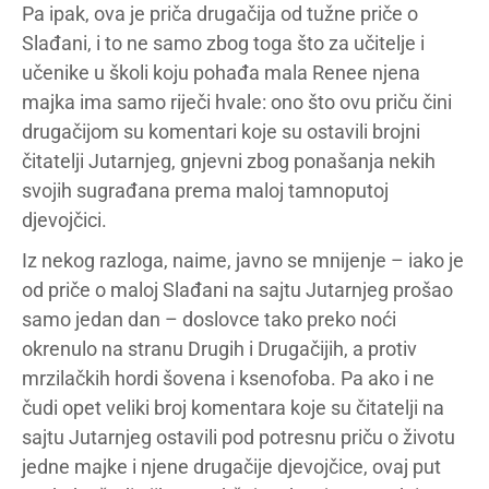
Pa ipak, ova je priča drugačija od tužne priče o
Slađani, i to ne samo zbog toga što za učitelje i
učenike u školi koju pohađa mala Renee njena
majka ima samo riječi hvale: ono što ovu priču čini
drugačijom su komentari koje su ostavili brojni
čitatelji Jutarnjeg, gnjevni zbog ponašanja nekih
svojih sugrađana prema maloj tamnoputoj
djevojčici.
Iz nekog razloga, naime, javno se mnijenje – iako je
od priče o maloj Slađani na sajtu Jutarnjeg prošao
samo jedan dan – doslovce tako preko noći
okrenulo na stranu Drugih i Drugačijih, a protiv
mrzilačkih hordi šovena i ksenofoba. Pa ako i ne
čudi opet veliki broj komentara koje su čitatelji na
sajtu Jutarnjeg ostavili pod potresnu priču o životu
jedne majke i njene drugačije djevojčice, ovaj put