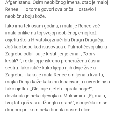
Afganistanu. Osim neobičnog imena, otac je maloj
Renee – i o tome govori ova priča – ostavio i
neobičnu boju kože.
Iako ima tek osam godina, i mala je Renee već
imala prilike na toj svojoj neobičnoj, crnoj koži
osjetiti što u Hrvatskoj znači biti Drugi i Drugačiji.
Još kao bebu kod isusovaca u Palmotićevoj ulici u
Zagrebu odbili su je krstiti jer je crna. „
To
bi vi
krstili?!“, rekla joj je iskreno preneražena časna
sestra. Iako ističe kako lijepo njih dvije žive u
Zagrebu, i kako je mala Renee omiljena u kvartu,
majka Dunja kaže kako ni dobacivanja i uvrede nisu
tako rijetka. „Gle, nije djetetu oprala noge!“,
doviknula je neka djevojka u Maksimiru. „Ej, mala,
tvoj tata još visi u džungli o grani!“, ispriječila im se
drugom prilikom neka budala nasred ulice.