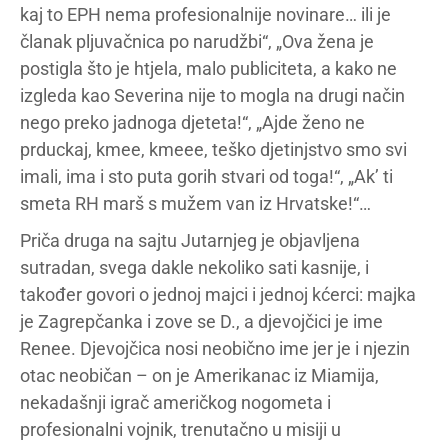
kaj to EPH nema profesionalnije novinare… ili je
članak pljuvačnica po narudžbi“, „Ova žena je
postigla što je htjela, malo publiciteta, a kako ne
izgleda kao Severina nije to mogla na drugi način
nego preko jadnoga djeteta!“, „Ajde ženo ne
prduckaj, kmee, kmeee, teško djetinjstvo smo svi
imali, ima i sto puta gorih stvari od toga!“, „Ak’ ti
smeta RH marš s mužem van iz Hrvatske!“…
Priča druga na sajtu Jutarnjeg je objavljena
sutradan, svega dakle nekoliko sati kasnije, i
također govori o jednoj majci i jednoj kćerci: majka
je Zagrepčanka i zove se D., a djevojčici je ime
Renee. Djevojčica nosi neobično ime jer je i njezin
otac neobičan – on je Amerikanac iz Miamija,
nekadašnji igrač američkog nogometa i
profesionalni vojnik, trenutačno u misiji u