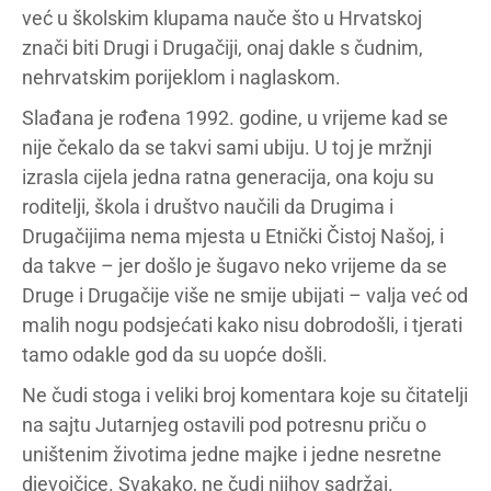
već u školskim klupama nauče što u Hrvatskoj
znači biti Drugi i Drugačiji, onaj dakle s čudnim,
nehrvatskim porijeklom i naglaskom.
Slađana je rođena 1992. godine, u vrijeme kad se
nije čekalo da se takvi sami ubiju. U toj je mržnji
izrasla cijela jedna ratna generacija, ona koju su
roditelji, škola i društvo naučili da Drugima i
Drugačijima nema mjesta u Etnički Čistoj Našoj, i
da takve – jer došlo je šugavo neko vrijeme da se
Druge i Drugačije više ne smije ubijati – valja već od
malih nogu podsjećati kako nisu dobrodošli, i tjerati
tamo odakle god da su uopće došli.
Ne čudi stoga i veliki broj komentara koje su čitatelji
na sajtu Jutarnjeg ostavili pod potresnu priču o
uništenim životima jedne majke i jedne nesretne
djevojčice. Svakako, ne čudi njihov sadržaj.