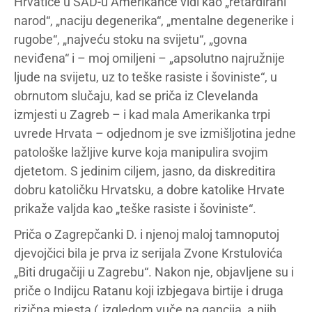
Hrvatice u SAD-u Amerikance vidi kao „retardirani
narod“, „naciju degenerika“, „mentalne degenerike i
rugobe“, „najveću stoku na svijetu“, „govna
neviđena“ i – moj omiljeni – „apsolutno najružnije
ljude na svijetu, uz to teške rasiste i šoviniste“, u
obrnutom slučaju, kad se priča iz Clevelanda
izmjesti u Zagreb – i kad mala Amerikanka trpi
uvrede Hrvata – odjednom je sve izmišljotina jedne
patološke lažljive kurve koja manipulira svojim
djetetom. S jedinim ciljem, jasno, da diskreditira
dobru katoličku Hrvatsku, a dobre katolike Hrvate
prikaže valjda kao „teške rasiste i šoviniste“.
Priča o Zagrepčanki D. i njenoj maloj tamnoputoj
djevojčici bila je prva iz serijala Zvone Krstulovića
„Biti drugačiji u Zagrebu“. Nakon nje, objavljene su i
priče o Indijcu Ratanu koji izbjegava birtije i druga
rizična mjesta („izgledom vuče na gancija, a njih