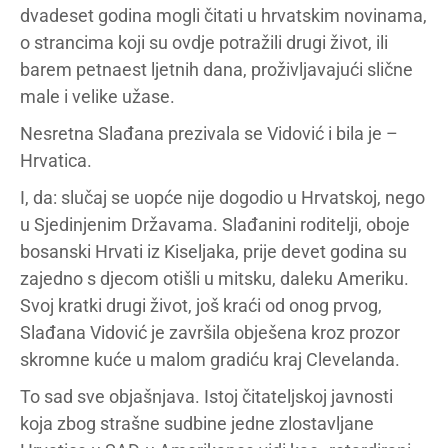
dvadeset godina mogli čitati u hrvatskim novinama,
o strancima koji su ovdje potražili drugi život, ili
barem petnaest ljetnih dana, proživljavajući slične
male i velike užase.
Nesretna Slađana prezivala se Vidović i bila je –
Hrvatica.
I, da: slučaj se uopće nije dogodio u Hrvatskoj, nego
u Sjedinjenim Državama. Slađanini roditelji, oboje
bosanski Hrvati iz Kiseljaka, prije devet godina su
zajedno s djecom otišli u mitsku, daleku Ameriku.
Svoj kratki drugi život, još kraći od onog prvog,
Slađana Vidović je završila obješena kroz prozor
skromne kuće u malom gradiću kraj Clevelanda.
To sad sve objašnjava. Istoj čitateljskoj javnosti
koja zbog strašne sudbine jedne zlostavljane