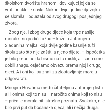
školskom dvorištu hranom i dovikujući joj da se
vrati odakle je došla. Nakon dvije godine djevojka
se slomila, i odustala od svog drugog i posljednjeg
života.
– Zbog nje, i zbog druge djece koja trpe nasilje
morali smo podići tužbu – kaže u Jutarnjem
Slađanina majka, koja dvije godine kasnije tuži
školu zato što nije zaštitila njeno dijete. – Ispočetka
je bilo prebolno da bismo na to mislili, ali sada smo
dobili snagu, osjećamo obvezu prema njoj i drugoj
djeci. A i oni koji su znali za zlostavljanje moraju
odgovarati.
Mnogim Hrvatima među čitateljima Jutarnjeg lista,
ali i onima koji to nisu – naročito onima koji to nisu
– priča je morala biti strašno poznata. Svakako, nije
bilo prvi put da bosanska djeca, ali i nečija druga,