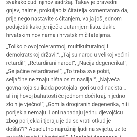
svakako čudi njihov sadržaj. Takav je pravedni
gnjev, naime, prokuljao iz čitatelja komentatora da,
prije nego nastavite s čitanjem, valja još jednom
podsjetiti kako je riječ o Jutarnjem listu, dakle
hrvatskim novinama i hrvatskim čitateljima.
„Toliko o ovoj tolerantnoj, multikulturalnoj i
demokratskoj državi!“, „Taj su narod u velikoj većini
retardi!“, „Retardirani narod!“, „Nacija degenerika!“,
„Seljačine retardirane!“, „To treba sve pobit,
seljačine ne znaju ništa osim nasilja!“, „Najveća
govna koja su ikada postojala, gori su od nacista…
al i njihovoj bahatosti će jednom doći kraj, nijedno
zlo nije vječno!“, „Gomila drogiranih degenerika, niti
porijekla nemaju. I oni napadaju jednu djevojčicu
zbog porijekla i tjeraju je da se vrati otkud je
došla??? Apsolutno najružniji ljudi na svijetu, uz to