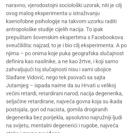
naravno, vjerodostojni sociološki uzorak, niti je cilj
ovog malog eksperimenta u istraživanju
ksenofobne psihologije na takvom uzorku raditi
antropološke studije cijelih nacija. To ipak
prepuštam šovenskim ekspertima s Facebookova
sveučilišta: najzad, to je i bio cilj eksperimenta. A po
njima – po onima koje puka geografska slučajnost
definira kao nasilnike, a ne kao žrtve, i koji samo
zahvaljujući toj slučajnosti nisu i sami ubojice
Slađane Vidović, nego tek psovači sa sajta
Jutarnjeg – ispada naime da su Hrvati u velikoj
većini retardi, retardirani narod, nacija degenerika,
seljačine retardirane, najveća govna koja su ikada
postojala, gori od nacista, gomila drogiranih
degenerika bez porijekla, apsolutno najružniji ljudi
na svijetu, mentalni degenerici i rugobe, najveća