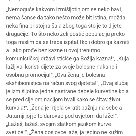
„Nemoguće kakvom izmišljotinjom se neko bavi,
nema šanse da tako nešto može bit istina, možda
neka fina pristojna šala zbog toga što je to dijete
drugačije. To što neko želi postić populaciju preko
toga mislim da se treba ispitat tko i dobro ga kazniti
a i ako prođe bez kazne u ovoj trenutno
komunističkoj državi stićiće ga Božija kazna!“, „Kuja
lažljiva, koristi dijete za svoje bolesne nakane i
osobnu promociju!“, „Ova žena je bolesna
ekshibionistica na račun svog djeteta!“, „Ovaj slučaj
je izmišljotina jedne nastrane debele kurvetine koja
se pred cijelom nacijom hvali kako se čitav život
kurvala!“, „Žena je htjela svratit pažnju na sebe a
Jutarnji joj je to darovao pod uvjetom da laže!“,
„Lažeš, lažeš, svojim slatkom jezikom kurve
svetice!“, „Žena doslovce laže, ja jedino ne kužim