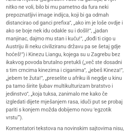
nitko ne voli, bilo bi mu pametno da fura neki
prepoznatljivi image indijca, koji bi ga odmah
distancirao od ganci prefixa“, „ako im je loše ovdje i
ako se boje nek idu odakle su i došli!“, „jadan
manjinac, dajmo mu stan i kuću!“, „dođi ti cigo u
Austriju ili neku civiliziranu državu pa se šetaj gdje
hoćeš!“) i Kinezu Liangu, kojega su u Zagrebu bez
ikakvog povoda brutalno pretukli („več ste dosadni
s tim crncima kinezima i ciganima“, „jebeš Kineza!“,
„jebem te žuta!“, „preselite u afriku ili negdje u kinu
pa tamo širite ljubav multikulturizam bratstvo i
jedinstvo“, „koja tuksa, zanimalo me kako če
izgledati dijete mješanjem rasa, iduči put se probaj
pariti s konjem možda dobijemo novu ‘egzotik
vrstu'”).
Komentatori tekstova na novinskim sajtovima nisu,