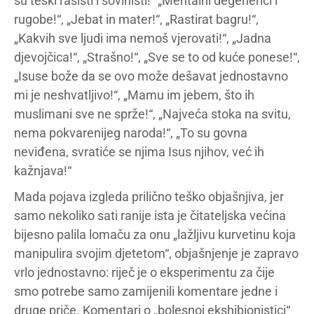
su teški rasisti i šovinisti!“ „Mentalni degenerici i
rugobe!“, „Jebat in mater!“, „Rastirat bagru!“,
„Kakvih sve ljudi ima nemoš vjerovati!“, „Jadna
djevojčica!“, „Strašno!“, „Sve se to od kuće ponese!“,
„Isuse bože da se ovo može dešavat jednostavno
mi je neshvatljivo!“, „Mamu im jebem, što ih
muslimani sve ne sprže!“, „Najveća stoka na svitu,
nema pokvarenijeg naroda!“, „To su govna
neviđena, svratiće se njima Isus njihov, već ih
kažnjava!“
Mada pojava izgleda prilično teško objašnjiva, jer
samo nekoliko sati ranije ista je čitateljska većina
bijesno palila lomaču za onu „lažljivu kurvetinu koja
manipulira svojim djetetom“, objašnjenje je zapravo
vrlo jednostavno: riječ je o eksperimentu za čije
smo potrebe samo zamijenili komentare jedne i
druge priče. Komentari o „bolesnoj ekshibionistici“