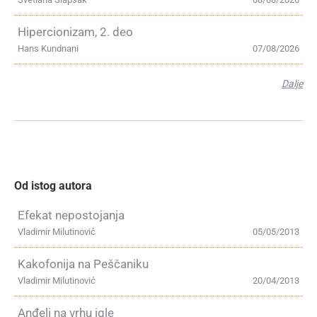
Hipercionizam, 2. deo
Hans Kundnani
07/08/2026
Dalje
Od istog autora
Efekat nepostojanja
Vladimir Milutinović
05/05/2013
Kakofonija na Peščaniku
Vladimir Milutinović
20/04/2013
Anđeli na vrhu igle