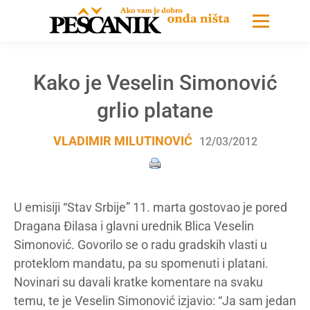
Kako je Veselin Simonović
grlio platane
VLADIMIR MILUTINOVIĆ
12/03/2012
U emisiji “Stav Srbije” 11. marta gostovao je pored
Dragana Đilasa i glavni urednik Blica Veselin
Simonović. Govorilo se o radu gradskih vlasti u
proteklom mandatu, pa su spomenuti i platani.
Novinari su davali kratke komentare na svaku
temu, te je Veselin Simonović izjavio: “Ja sam jedan