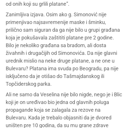
od onih koji su grlili platane”.
Zanimljiva izjava. Osim ako g. Simonović nije
primenjivao najsavremenije maske i šminku,
prilično sam siguran da ga nije bilo u grupi građana
koja je pokušavala zaštititi platane pre 2 godine.
Bilo je nekoliko građana sa bradom, ali dosta
živahnih i drugačijih od Simonovića. Da nije glavni
urednik mislio na neke druge platane, a ne one u
Bulevaru? Platana ima svuda po Beogradu, pa nije
isključeno da je otišao do Tašmajdanskog ili
Topčiderskog parka.
Ali ne samo da Veselina nije bilo nigde, nego je i Blic
koji je on uređivao bio jedna od glavnih poluga
propagande koja se zalagala za rezove na
Bulevaru. Kada je trebalo objasniti da je dvored
uništen pre 10 godina, da su mu grane zdrave