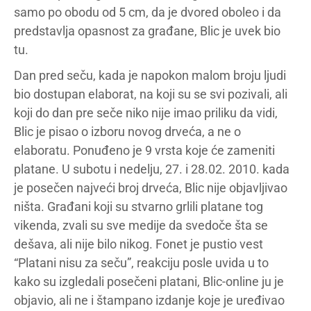
samo po obodu od 5 cm, da je dvored oboleo i da
predstavlja opasnost za građane, Blic je uvek bio
tu.
Dan pred seču, kada je napokon malom broju ljudi
bio dostupan elaborat, na koji su se svi pozivali, ali
koji do dan pre seče niko nije imao priliku da vidi,
Blic je pisao o izboru novog drveća, a ne o
elaboratu. Ponuđeno je 9 vrsta koje će zameniti
platane. U subotu i nedelju, 27. i 28.02. 2010. kada
je posečen najveći broj drveća, Blic nije objavljivao
ništa. Građani koji su stvarno grlili platane tog
vikenda, zvali su sve medije da svedoče šta se
dešava, ali nije bilo nikog. Fonet je pustio vest
“Platani nisu za seču”, reakciju posle uvida u to
kako su izgledali posečeni platani, Blic-online ju je
objavio, ali ne i štampano izdanje koje je uređivao