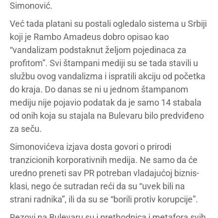
Simonović.
Već tada platani su postali ogledalo sistema u Srbiji
koji je Rambo Amadeus dobro opisao kao
“vandalizam podstaknut željom pojedinaca za
profitom”. Svi štampani mediji su se tada stavili u
službu ovog vandalizma i ispratili akciju od početka
do kraja. Do danas se ni u jednom štampanom
mediju nije pojavio podatak da je samo 14 stabala
od onih koja su stajala na Bulevaru bilo predviđeno
za seču.
Simonovićeva izjava dosta govori o prirodi
tranzicionih korporativnih medija. Ne samo da će
uredno preneti sav PR potreban vladajućoj biznis-
klasi, nego će sutradan reći da su “uvek bili na
strani radnika”, ili da su se “borili protiv korupcije”.
Rezovi na Bulevaru su i prethodnica i metafora svih