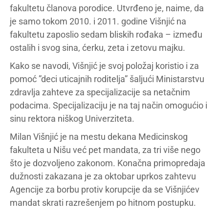
fakultetu članova porodice. Utvrđeno je, naime, da
je samo tokom 2010. i 2011. godine Višnjić na
fakultetu zaposlio sedam bliskih rođaka – između
ostalih i svog sina, ćerku, zeta i zetovu majku.
Kako se navodi, Višnjić je svoj položaj koristio i za
pomoć ”deci uticajnih roditelja” šaljući Ministarstvu
zdravlja zahteve za specijalizacije sa netačnim
podacima. Specijalizaciju je na taj način omogućio i
sinu rektora niškog Univerziteta.
Milan Višnjić je na mestu dekana Medicinskog
fakulteta u Nišu već pet mandata, za tri više nego
što je dozvoljeno zakonom. Konačna primopredaja
dužnosti zakazana je za oktobar uprkos zahtevu
Agencije za borbu protiv korupcije da se Višnjićev
mandat skrati razrešenjem po hitnom postupku.