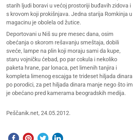
starih ljudi boravi u većoj prostoriji buđavih zidova i
s krovom koji prokišnjava. Jedna starija Romkinja u
magacinu je obolela od žutice.
Deportovani u Niš su pre mesec dana, osim
obećanja o skorom rešavanju smeštaja, dobili
sveće, lampe na plin koji moraju sami da kupe,
staru vojničku ćebad, po par cokula i nekoliko
paketa hrane, par lonaca, pet limenih tanjira i
kompleta limenog escajga te trideset hiljada dinara
po porodici, za pet hiljada dinara manje nego što im
je obećano pred kamerama beogradskih medija.
Peščanik.net, 24.05.2012.