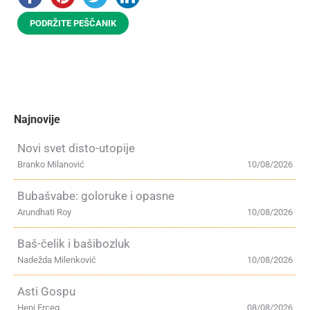
PODRŽITE PEŠČANIK
Najnovije
Novi svet disto-utopije
Branko Milanović
10/08/2026
Bubašvabe: goloruke i opasne
Arundhati Roy
10/08/2026
Baš-čelik i bašibozluk
Nadežda Milenković
10/08/2026
Asti Gospu
Heni Erceg
08/08/2026