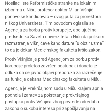
Nosilac liste Reformističke stranke na lokalnim
izborima u Nišu, profesor doktor Milan Višnjić
ponovo se kandidovao – ovog puta za prorektora
niškog Univerziteta. Tim povodom oglasila se
Agencija za borbu protiv korupcije, apelujući na
predsednika Saveta univerziteta u Nišu da prilikom
razmatranja Višnjićeve kandidature ”u obzir uzme” i
to da je dekan Medicinskog fakulteta kršio zakon.
Protiv Višnjića je pred Agencijom za borbu protiv
korupcije proletos završen postupak i doneta je
odluka da se javno objavi preporuka za razrešenje
sa funkcije dekana Medicinskog fakulteta u Nišu.
Agencija je Prekršajnom sudu u Nišu krajem aprila
podnela i zahtev za pokretanje prekršajnog
postupka protiv Višnjića zbog povrede odredaba
zakona o sukobu interesa pri zapošljavanju na