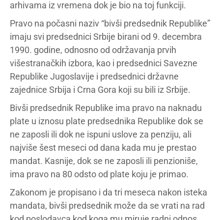
arhivama iz vremena dok je bio na toj funkciji.
Pravo na počasni naziv “bivši predsednik Republike”
imaju svi predsednici Srbije birani od 9. decembra
1990. godine, odnosno od održavanja prvih
višestranačkih izbora, kao i predsednici Savezne
Republike Jugoslavije i predsednici državne
zajednice Srbija i Crna Gora koji su bili iz Srbije.
Bivši predsednik Republike ima pravo na naknadu
plate u iznosu plate predsednika Republike dok se
ne zaposli ili dok ne ispuni uslove za penziju, ali
najviše šest meseci od dana kada mu je prestao
mandat. Kasnije, dok se ne zaposli ili penzioniše,
ima pravo na 80 odsto od plate koju je primao.
Zakonom je propisano i da tri meseca nakon isteka
mandata, bivši predsednik može da se vrati na rad
kod poslodavca kod koga mu miruje radni odnos