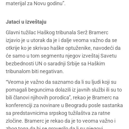
materijal za Novu godinu”.
Jataci u izveštaju
Glavni tužilac Haškog tribunala Serž Bramerc
izjavio je u utorak da je i dalje veoma važno da se
otkrije ko je skrivao haške optuženike, navodeći da
će samo u tom segmentu njegov izveštaj Savetu
bezbednosti UN o saradnji Srbije sa Haškim
tribunalom biti negativan.
“Veoma je važno da saznamo da li su ljudi koji su
pomagali beguncima dolazili iz javnih službi ili su to
bili članovi njihovih porodica”, rekao je Bramerc na
konferenciji za novinare u Beogradu posle sastanka
sa predstavnicima srpskog tužilaštva za ratne
zločine. Bramerc je rekao da je to veoma važno i
zbog toga da bi se proverilo da li su njegovi