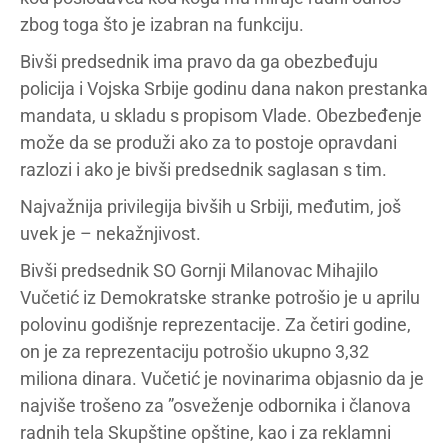
zbog toga što je izabran na funkciju.
Bivši predsednik ima pravo da ga obezbeđuju
policija i Vojska Srbije godinu dana nakon prestanka
mandata, u skladu s propisom Vlade. Obezbeđenje
može da se produži ako za to postoje opravdani
razlozi i ako je bivši predsednik saglasan s tim.
Najvažnija privilegija bivših u Srbiji, međutim, još
uvek je – nekažnjivost.
Bivši predsednik SO Gornji Milanovac Mihajilo
Vučetić iz Demokratske stranke potrošio je u aprilu
polovinu godišnje reprezentacije. Za četiri godine,
on je za reprezentaciju potrošio ukupno 3,32
miliona dinara. Vučetić je novinarima objasnio da je
najviše trošeno za ”osveženje odbornika i članova
radnih tela Skupštine opštine, kao i za reklamni