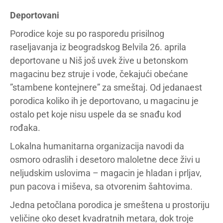
Deportovani
Porodice koje su po rasporedu prisilnog
raseljavanja iz beogradskog Belvila 26. aprila
deportovane u Niš još uvek žive u betonskom
magacinu bez struje i vode, čekajući obećane
”stambene kontejnere” za smeštaj. Od jedanaest
porodica koliko ih je deportovano, u magacinu je
ostalo pet koje nisu uspele da se snađu kod
rođaka.
Lokalna humanitarna organizacija navodi da
osmoro odraslih i desetoro maloletne dece živi u
neljudskim uslovima – magacin je hladan i prljav,
pun pacova i miševa, sa otvorenim šahtovima.
Jedna petočlana porodica je smeštena u prostoriju
veličine oko deset kvadratnih metara, dok troje