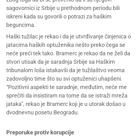
sagovornici iz Srbije u prethodnom periodu bili
iskreni kada su govorili o potrazi za haškim
beguncima.
Haški tužilac je rekao i da je utvrđivanje činjenica o
jatacima haških optuženika nešto preko čega se
neće preći tek tako. Bramerc je rekao da ne želi da
stvori utisak da je saradnja Srbije sa Haškim
tribunalom loša istakavši da je tužilaštvo veoma
zadovoljno time što su svi optuženici uhapšeni.
“Pozitivni aspekti te saradnje, međutim, neće me
sprečiti da insistiram na tome da se istraži mreža
jataka”, rekao je Bramerc koji je u utorak došao u
dvodnevnu posetu Beogradu.
Preporuke protiv korupcije