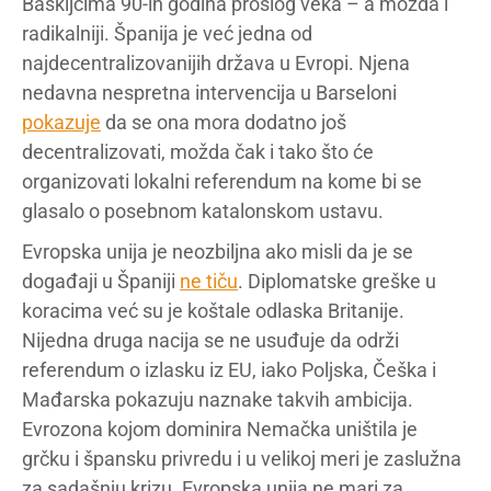
Baskijcima 90-ih godina prošlog veka – a možda i
radikalniji. Španija je već jedna od
najdecentralizovanijih država u Evropi. Njena
nedavna nespretna intervencija u Barseloni
pokazuje
da se ona mora dodatno još
decentralizovati, možda čak i tako što će
organizovati lokalni referendum na kome bi se
glasalo o posebnom katalonskom ustavu.
Evropska unija je neozbiljna ako misli da je se
događaji u Španiji
ne tiču
. Diplomatske greške u
koracima već su je koštale odlaska Britanije.
Nijedna druga nacija se ne usuđuje da održi
referendum o izlasku iz EU, iako Poljska, Češka i
Mađarska pokazuju naznake takvih ambicija.
Evrozona kojom dominira Nemačka uništila je
grčku i špansku privredu i u velikoj meri je zaslužna
za sadašnju krizu. Evropska unija ne mari za