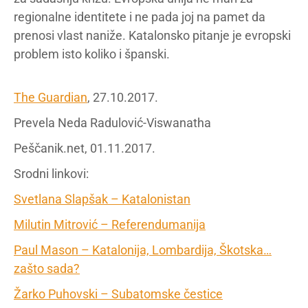
regionalne identitete i ne pada joj na pamet da
prenosi vlast naniže. Katalonsko pitanje je evropski
problem isto koliko i španski.
The Guardian
, 27.10.2017.
Prevela Neda Radulović-Viswanatha
Peščanik.net, 01.11.2017.
Srodni linkovi:
Svetlana Slapšak – Katalonistan
Milutin Mitrović – Referendumanija
Paul Mason – Katalonija, Lombardija, Škotska…
zašto sada?
Žarko Puhovski – Subatomske čestice