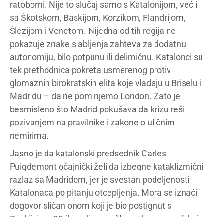
ratoborni. Nije to slučaj samo s Katalonijom, već i
sa Škotskom, Baskijom, Korzikom, Flandrijom,
Šlezijom i Venetom. Nijedna od tih regija ne
pokazuje znake slabljenja zahteva za dodatnu
autonomiju, bilo potpunu ili delimičnu. Katalonci su
tek prethodnica pokreta usmerenog protiv
glomaznih birokratskih elita koje vladaju u Briselu i
Madridu – da ne pominjemo London. Zato je
besmisleno što Madrid pokušava da krizu reši
pozivanjem na pravilnike i zakone o uličnim
nemirima.
Jasno je da katalonski predsednik Carles
Puigdemont očajnički želi da izbegne kataklizmični
razlaz sa Madridom, jer je svestan podeljenosti
Katalonaca po pitanju otcepljenja. Mora se iznaći
dogovor sličan onom koji je bio postignut s