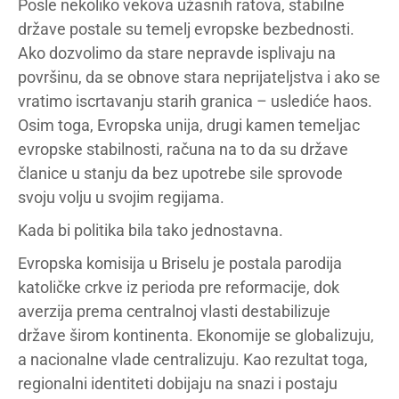
Posle nekoliko vekova užasnih ratova, stabilne
države postale su temelj evropske bezbednosti.
Ako dozvolimo da stare nepravde isplivaju na
površinu, da se obnove stara neprijateljstva i ako se
vratimo iscrtavanju starih granica – uslediće haos.
Osim toga, Evropska unija, drugi kamen temeljac
evropske stabilnosti, računa na to da su države
članice u stanju da bez upotrebe sile sprovode
svoju volju u svojim regijama.
Kada bi politika bila tako jednostavna.
Evropska komisija u Briselu je postala parodija
katoličke crkve iz perioda pre reformacije, dok
averzija prema centralnoj vlasti destabilizuje
države širom kontinenta. Ekonomije se globalizuju,
a nacionalne vlade centralizuju. Kao rezultat toga,
regionalni identiteti dobijaju na snazi i postaju