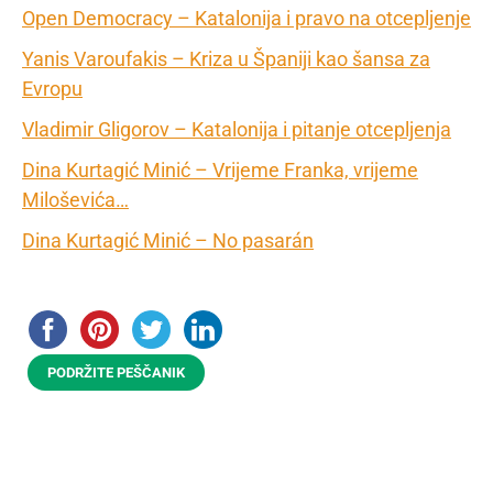
Open Democracy – Katalonija i pravo na otcepljenje
Yanis Varoufakis – Kriza u Španiji kao šansa za
Evropu
Vladimir Gligorov – Katalonija i pitanje otcepljenja
Dina Kurtagić Minić – Vrijeme Franka, vrijeme
Miloševića…
Dina Kurtagić Minić – No pasarán
PODRŽITE PEŠČANIK