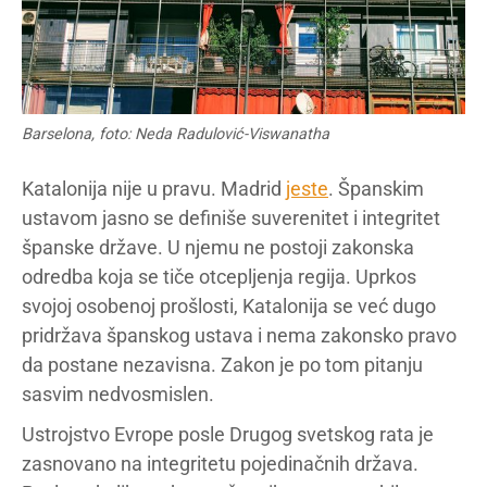
Barselona, foto: Neda Radulović-Viswanatha
Katalonija nije u pravu. Madrid
jeste
. Španskim
ustavom jasno se definiše suverenitet i integritet
španske države. U njemu ne postoji zakonska
odredba koja se tiče otcepljenja regija. Uprkos
svojoj osobenoj prošlosti, Katalonija se već dugo
pridržava španskog ustava i nema zakonsko pravo
da postane nezavisna. Zakon je po tom pitanju
sasvim nedvosmislen.
Ustrojstvo Evrope posle Drugog svetskog rata je
zasnovano na integritetu pojedinačnih država.