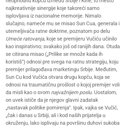
neophodnu kopču između Srbije i Kine, to mesto
najkreativnije sinergije koje takoreći samo
isplovljava iz nacionalne memorije. Nimalo
slučajno, nameće mu se misao Sun Cua, generala i
utemeljivača ratne doktrine, poznatom po delu
Umeće ratovanja
, koje se premijeru Vučiću učinilo
kao inspirativno; svakako još od ranijih dana. Otuda
se citirana misao („Prilike se množe kada ih
koristiš“) odnosi pre svega na ratnu strategiju, koju
premijer prilagođava marketingu Srbije. Međutim,
Sun Cu kod Vučića otvara drugu kopču, koja se
odnosi na traumatičnu prošlost o kojoj premijer voli
da misli kao o svom
najvažnijem poslu
. Uostalom,
on uvek ističe da je njegov glavni zadatak
„nastavak politike pomirenja“. Ipak, vajka se Vučić,
„čak i danas u Srbiji, ali i kod naših prijatelja u
okruženju, lako isplivaju na površinu duhovi sukoba