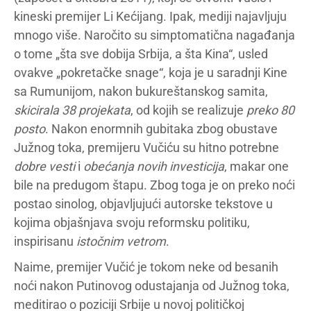
kineski premijer Li Kećijang. Ipak, mediji najavljuju
mnogo više. Naročito su simptomatična nagađanja
o tome „šta sve dobija Srbija, a šta Kina“, usled
ovakve „pokretačke snage“, koja je u saradnji Kine
sa Rumunijom, nakon bukureštanskog samita,
skicirala 38 projekata
, od kojih se realizuje
preko 80
posto
. Nakon enormnih gubitaka zbog obustave
Južnog toka, premijeru Vučiću su hitno potrebne
dobre vesti
i
obećanja novih investicija
, makar one
bile na predugom štapu. Zbog toga je on preko noći
postao sinolog, objavljujući autorske tekstove u
kojima objašnjava svoju reformsku politiku,
inspirisanu
istočnim vetrom
.
Naime, premijer Vučić je tokom neke od besanih
noći nakon Putinovog odustajanja od Južnog toka,
meditirao o poziciji Srbije u novoj političkoj