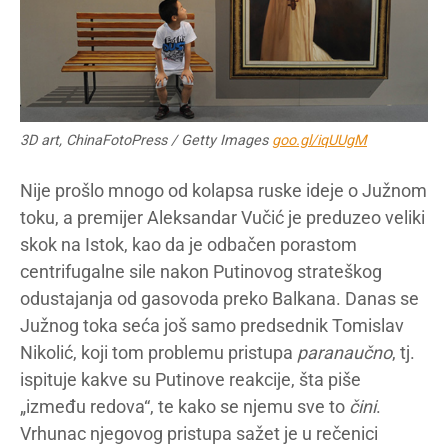
3D art, ChinaFotoPress / Getty Images
goo.gl/iqUUgM
Nije prošlo mnogo od kolapsa ruske ideje o Južnom
toku, a premijer Aleksandar Vučić je preduzeo veliki
skok na Istok, kao da je odbačen porastom
centrifugalne sile nakon Putinovog strateškog
odustajanja od gasovoda preko Balkana. Danas se
Južnog toka seća još samo predsednik Tomislav
Nikolić, koji tom problemu pristupa
paranaučno
, tj.
ispituje kakve su Putinove reakcije, šta piše
„između redova“, te kako se njemu sve to
čini
.
Vrhunac njegovog pristupa sažet je u rečenici