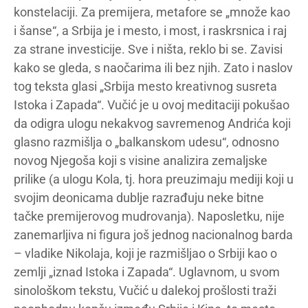
konstelaciji. Za premijera, metafore se „množe kao
i šanse“, a Srbija je i mesto, i most, i raskrsnica i raj
za strane investicije. Sve i ništa, reklo bi se. Zavisi
kako se gleda, s naočarima ili bez njih. Zato i naslov
tog teksta glasi „Srbija mesto kreativnog susreta
Istoka i Zapada“. Vučić je u ovoj meditaciji pokušao
da odigra ulogu nekakvog savremenog Andrića koji
glasno razmišlja o „balkanskom udesu“, odnosno
novog Njegoša koji s visine analizira zemaljske
prilike (a ulogu Kola, tj. hora preuzimaju mediji koji u
svojim deonicama dublje razrađuju neke bitne
tačke premijerovog mudrovanja). Naposletku, nije
zanemarljiva ni figura još jednog nacionalnog barda
– vladike Nikolaja, koji je razmišljao o Srbiji kao o
zemlji „iznad Istoka i Zapada“. Uglavnom, u svom
sinološkom tekstu, Vučić u dalekoj prošlosti traži