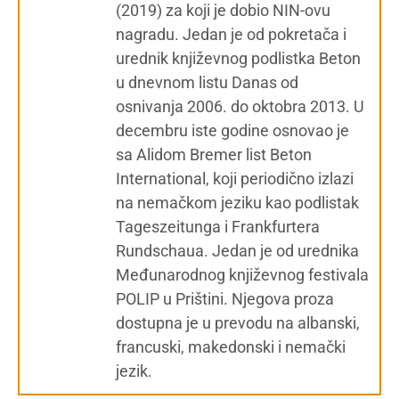
(2019) za koji je dobio NIN-ovu
nagradu. Jedan je od pokretača i
urednik književnog podlistka Beton
u dnevnom listu Danas od
osnivanja 2006. do oktobra 2013. U
decembru iste godine osnovao je
sa Alidom Bremer list Beton
International, koji periodično izlazi
na nemačkom jeziku kao podlistak
Tageszeitunga i Frankfurtera
Rundschaua. Jedan je od urednika
Međunarodnog književnog festivala
POLIP u Prištini. Njegova proza
dostupna je u prevodu na albanski,
francuski, makedonski i nemački
jezik.