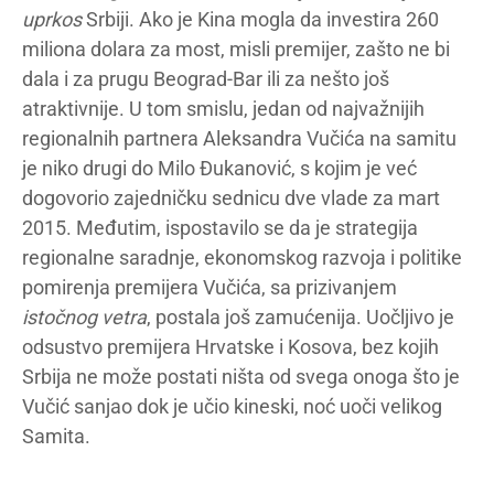
uprkos
Srbiji. Ako je Kina mogla da investira 260
miliona dolara za most, misli premijer, zašto ne bi
dala i za prugu Beograd-Bar ili za nešto još
atraktivnije. U tom smislu, jedan od najvažnijih
regionalnih partnera Aleksandra Vučića na samitu
je niko drugi do Milo Đukanović, s kojim je već
dogovorio zajedničku sednicu dve vlade za mart
2015. Međutim, ispostavilo se da je strategija
regionalne saradnje, ekonomskog razvoja i politike
pomirenja premijera Vučića, sa prizivanjem
istočnog vetra
, postala još zamućenija. Uočljivo je
odsustvo premijera Hrvatske i Kosova, bez kojih
Srbija ne može postati ništa od svega onoga što je
Vučić sanjao dok je učio kineski, noć uoči velikog
Samita.