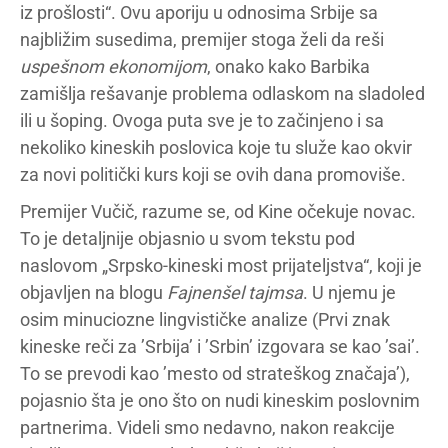
iz prošlosti“. Ovu aporiju u odnosima Srbije sa
najbližim susedima, premijer stoga želi da reši
uspešnom ekonomijom
, onako kako Barbika
zamišlja rešavanje problema odlaskom na sladoled
ili u šoping. Ovoga puta sve je to začinjeno i sa
nekoliko kineskih poslovica koje tu služe kao okvir
za novi politički kurs koji se ovih dana promoviše.
Premijer Vučič, razume se, od Kine očekuje novac.
To je detaljnije objasnio u svom tekstu pod
naslovom „Srpsko-kineski most prijateljstva“, koji je
objavljen na blogu
Fajnenšel tajmsa
. U njemu je
osim minuciozne lingvističke analize (Prvi znak
kineske reči za ’Srbija’ i ’Srbin’ izgovara se kao ’sai’.
To se prevodi kao ’mesto od strateškog značaja’),
pojasnio šta je ono što on nudi kineskim poslovnim
partnerima. Videli smo nedavno, nakon reakcije