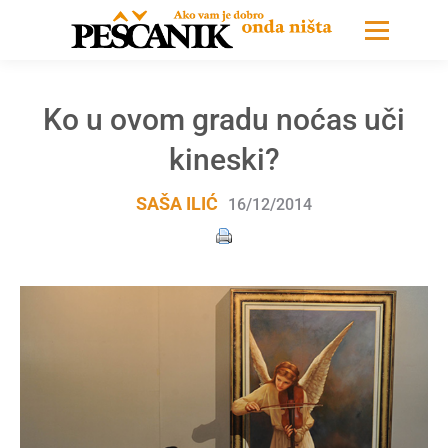
Ko u ovom gradu noćas uči
kineski?
SAŠA ILIĆ
16/12/2014