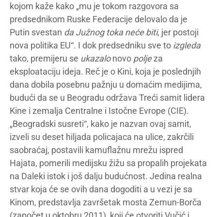
kojom kaže kako „mu je tokom razgovora sa
predsednikom Ruske Federacije delovalo da je
Putin svestan
da Južnog toka neće biti
, jer postoji
nova politika EU“. I dok predsedniku sve to
izgleda
tako, premijeru se
ukazalo
novo
polje
za
eksploataciju ideja. Reč je o Kini, koja je poslednjih
dana dobila posebnu pažnju u domaćim medijima,
budući da se u Beogradu održava Treći samit lidera
Kine i zemalja Centralne i Istočne Evrope (CIE).
„Beogradski susreti“, kako je nazvan ovaj samit,
izveli su deset hiljada policajaca na ulice, zakrčili
saobraćaj, postavili kamuflažnu mrežu ispred
Hajata, pomerili medijsku žižu sa propalih projekata
na Daleki istok i još dalju budućnost. Jedina realna
stvar koja će se ovih dana dogoditi a u vezi je sa
Kinom, predstavlja završetak mosta Zemun-Borča
(započet u oktobru 2011), koji će otvoriti Vučić i