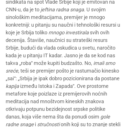
sindikata na spot Vlade Srbije koji je emitovan na
CNN-u, da je to
jeftina radna snaga
. U svojim
sinološkim meditacijama, premijer je mnogo
konkretniji: u pitanju su naučni i tehnološki resursi u
koje je Srbija toliko
mnogo investirala
svih ovih
decenija. Štaviše, naučnici su strateški resurs
Srbije, budući da vlada oskudica u svetu, naročito
kada je u pitanju IT kadar. Jasno je da se kod nas
takva „roba“ može kupiti budzašto. No,
imali smo
sreće
, teši se premijer pošto je rastumačio kinesko
„sai“: „Srbija je ipak dobro pozicionirana da postane
kapija
između Istoka i Zapada“. Ove prostorne
metafore koje poizlaze iz premijerovih noćnih
meditacija nad mnoštvom kineskih znakova
otkrivaju potpunu bezidejnost srpske politike
danas, koja više nema šta da ponudi osim
gole
radne snage
i
stručnosti
onih koji su to znanje stekli