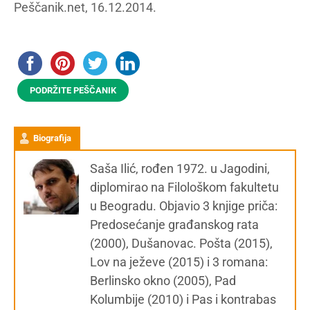
Peščanik.net, 16.12.2014.
PODRŽITE PEŠČANIK
Biografija
Saša Ilić, rođen 1972. u Jagodini,
diplomirao na Filološkom fakultetu
u Beogradu. Objavio 3 knjige priča:
Predosećanje građanskog rata
(2000), Dušanovac. Pošta (2015),
Lov na ježeve (2015) i 3 romana:
Berlinsko okno (2005), Pad
Kolumbije (2010) i Pas i kontrabas