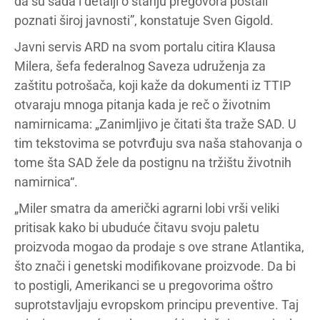
da su sada i detalji o stanju pregovora postali
poznati široj javnosti”, konstatuje Sven Gigold.
Javni servis ARD na svom portalu citira Klausa
Milera, šefa federalnog Saveza udruženja za
zaštitu potrošača, koji kaže da dokumenti iz TTIP
otvaraju mnoga pitanja kada je reč o životnim
namirnicama: „Zanimljivo je čitati šta traže SAD. U
tim tekstovima se potvrđuju sva naša stahovanja o
tome šta SAD žele da postignu na tržištu životnih
namirnica“.
„Miler smatra da američki agrarni lobi vrši veliki
pritisak kako bi ubuduće čitavu svoju paletu
proizvoda mogao da prodaje s ove strane Atlantika,
što znači i genetski modifikovane proizvode. Da bi
to postigli, Amerikanci se u pregovorima oštro
suprotstavljaju evropskom principu preventive. Taj