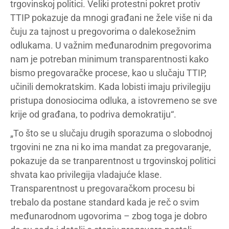
trgovinskoj politici. Veliki protestni pokret protiv
TTIP pokazuje da mnogi građani ne žele više ni da
čuju za tajnost u pregovorima o dalekosežnim
odlukama. U važnim međunarodnim pregovorima
nam je potreban minimum transparentnosti kako
bismo pregovaračke procese, kao u slučaju TTIP,
učinili demokratskim. Kada lobisti imaju privilegiju
pristupa donosiocima odluka, a istovremeno se sve
krije od građana, to podriva demokratiju“.
„To što se u slučaju drugih sporazuma o slobodnoj
trgovini ne zna ni ko ima mandat za pregovaranje,
pokazuje da se tranparentnost u trgovinskoj politici
shvata kao privilegija vladajuće klase.
Transparentnost u pregovaračkom procesu bi
trebalo da postane standard kada je reč o svim
međunarodnom ugovorima – zbog toga je dobro