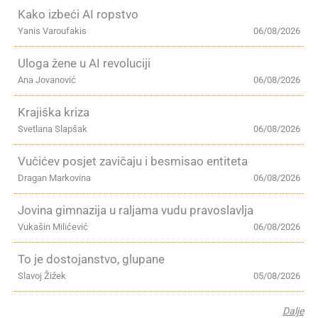
Kako izbeći AI ropstvo
Yanis Varoufakis
06/08/2026
Uloga žene u AI revoluciji
Ana Jovanović
06/08/2026
Krajiška kriza
Svetlana Slapšak
06/08/2026
Vučićev posjet zavičaju i besmisao entiteta
Dragan Markovina
06/08/2026
Jovina gimnazija u raljama vudu pravoslavlja
Vukašin Milićević
06/08/2026
To je dostojanstvo, glupane
Slavoj Žižek
05/08/2026
Dalje