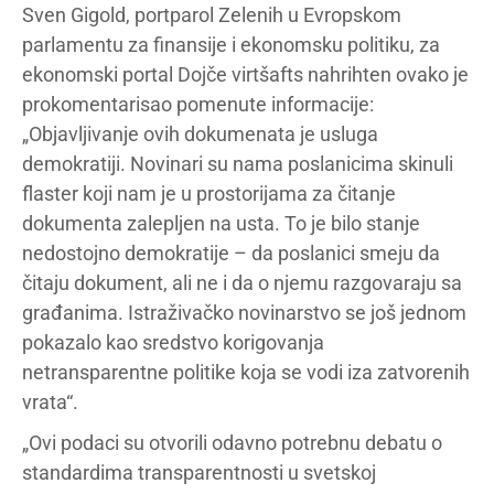
Sven Gigold, portparol Zelenih u Evropskom
parlamentu za finansije i ekonomsku politiku, za
ekonomski portal Dojče virtšafts nahrihten ovako je
prokomentarisao pomenute informacije:
„Objavljivanje ovih dokumenata je usluga
demokratiji. Novinari su nama poslanicima skinuli
flaster koji nam je u prostorijama za čitanje
dokumenta zalepljen na usta. To je bilo stanje
nedostojno demokratije – da poslanici smeju da
čitaju dokument, ali ne i da o njemu razgovaraju sa
građanima. Istraživačko novinarstvo se još jednom
pokazalo kao sredstvo korigovanja
netransparentne politike koja se vodi iza zatvorenih
vrata“.
„Ovi podaci su otvorili odavno potrebnu debatu o
standardima transparentnosti u svetskoj