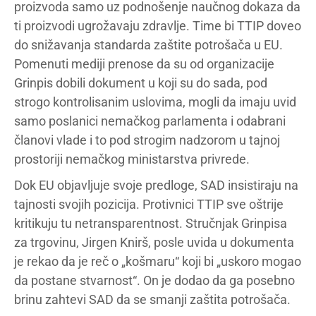
proizvoda samo uz podnošenje naučnog dokaza da
ti proizvodi ugrožavaju zdravlje. Time bi TTIP doveo
do snižavanja standarda zaštite potrošača u EU.
Pomenuti mediji prenose da su od organizacije
Grinpis dobili dokument u koji su do sada, pod
strogo kontrolisanim uslovima, mogli da imaju uvid
samo poslanici nemačkog parlamenta i odabrani
članovi vlade i to pod strogim nadzorom u tajnoj
prostoriji nemačkog ministarstva privrede.
Dok EU objavljuje svoje predloge, SAD insistiraju na
tajnosti svojih pozicija. Protivnici TTIP sve oštrije
kritikuju tu netransparentnost. Stručnjak Grinpisa
za trgovinu, Jirgen Knirš, posle uvida u dokumenta
je rekao da je reč o „košmaru“ koji bi „uskoro mogao
da postane stvarnost“. On je dodao da ga posebno
brinu zahtevi SAD da se smanji zaštita potrošača.