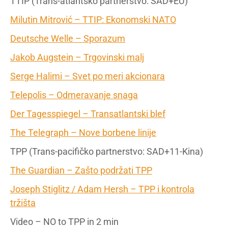
TTIP (Trans-atlantsko partnerstvo: SAD+EU)
Milutin Mitrović – TTIP: Ekonomski NATO
Deutsche Welle – Sporazum
Jakob Augstein – Trgovinski malj
Serge Halimi – Svet po meri akcionara
Telepolis – Odmeravanje snaga
Der Tagesspiegel – Transatlantski blef
The Telegraph – Nove borbene linije
TPP (Trans-pacifičko partnerstvo: SAD+11-Kina)
The Guardian – Zašto podržati TPP
Joseph Stiglitz / Adam Hersh – TPP i kontrola
tržišta
Video – NO to TPP in 2 min