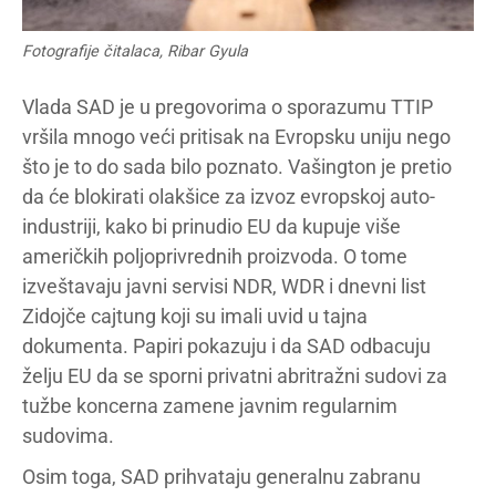
Fotografije čitalaca, Ribar Gyula
Vlada SAD je u pregovorima o sporazumu TTIP
vršila mnogo veći pritisak na Evropsku uniju nego
što je to do sada bilo poznato. Vašington je pretio
da će blokirati olakšice za izvoz evropskoj auto-
industriji, kako bi prinudio EU da kupuje više
američkih poljoprivrednih proizvoda. O tome
izveštavaju javni servisi NDR, WDR i dnevni list
Zidojče cajtung koji su imali uvid u tajna
dokumenta. Papiri pokazuju i da SAD odbacuju
želju EU da se sporni privatni abritražni sudovi za
tužbe koncerna zamene javnim regularnim
sudovima.
Osim toga, SAD prihvataju generalnu zabranu