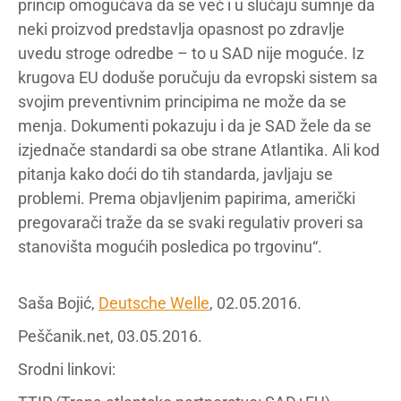
princip omogućava da se već i u slučaju sumnje da
neki proizvod predstavlja opasnost po zdravlje
uvedu stroge odredbe – to u SAD nije moguće. Iz
krugova EU doduše poručuju da evropski sistem sa
svojim preventivnim principima ne može da se
menja. Dokumenti pokazuju i da je SAD žele da se
izjednače standardi sa obe strane Atlantika. Ali kod
pitanja kako doći do tih standarda, javljaju se
problemi. Prema objavljenim papirima, američki
pregovarači traže da se svaki regulativ proveri sa
stanovišta mogućih posledica po trgovinu“.
Saša Bojić,
Deutsche Welle
, 02.05.2016.
Peščanik.net, 03.05.2016.
Srodni linkovi: