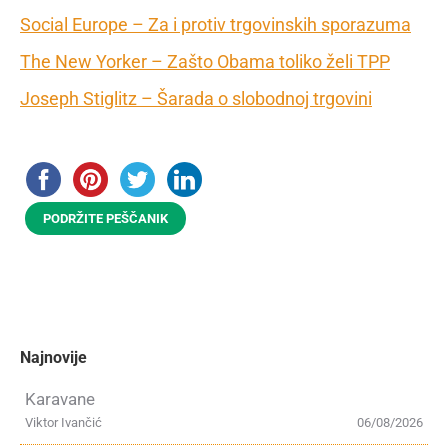
Social Europe – Za i protiv trgovinskih sporazuma
The New Yorker – Zašto Obama toliko želi TPP
Joseph Stiglitz – Šarada o slobodnoj trgovini
PODRŽITE PEŠČANIK
Najnovije
Karavane
Viktor Ivančić
06/08/2026