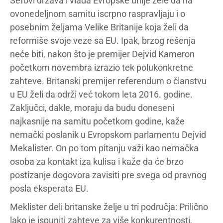
Šefovi država i vlada Evropske unije žele da na
ovonedeljnom samitu iscrpno raspravljaju i o
posebnim željama Velike Britanije koja želi da
reformiše svoje veze sa EU. Ipak, brzog rešenja
neće biti, nakon što je premijer Dejvid Kameron
početkom novembra izrazio tek polukonkretne
zahteve. Britanski premijer referendum o članstvu
u EU želi da održi već tokom leta 2016. godine.
Zaključci, dakle, moraju da budu doneseni
najkasnije na samitu početkom godine, kaže
nemački poslanik u Evropskom parlamentu Dejvid
Mekalister. On po tom pitanju važi kao nemačka
osoba za kontakt iza kulisa i kaže da će brzo
postizanje dogovora zavisiti pre svega od pravnog
posla eksperata EU.
Meklister deli britanske želje u tri područja: Prilično
lako je ispuniti zahteve za više konkurentnosti,