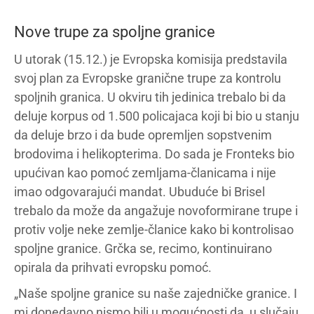
Nove trupe za spoljne granice
U utorak (15.12.) je Evropska komisija predstavila
svoj plan za Evropske granične trupe za kontrolu
spoljnih granica. U okviru tih jedinica trebalo bi da
deluje korpus od 1.500 policajaca koji bi bio u stanju
da deluje brzo i da bude opremljen sopstvenim
brodovima i helikopterima. Do sada je Fronteks bio
upućivan kao pomoć zemljama-članicama i nije
imao odgovarajući mandat. Ubuduće bi Brisel
trebalo da može da angažuje novoformirane trupe i
protiv volje neke zemlje-članice kako bi kontrolisao
spoljne granice. Grčka se, recimo, kontinuirano
opirala da prihvati evropsku pomoć.
„Naše spoljne granice su naše zajedničke granice. I
mi donedavno nismo bili u mogućnosti da, u slučaju