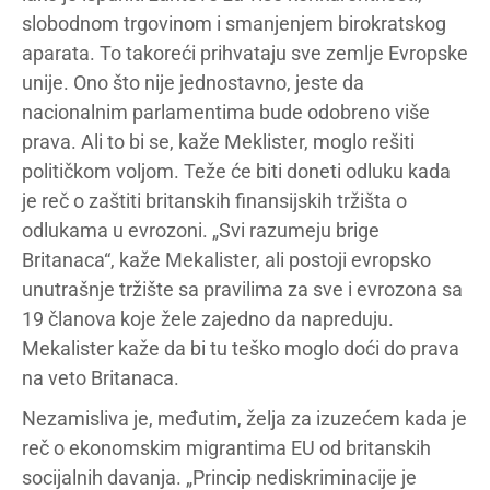
slobodnom trgovinom i smanjenjem birokratskog
aparata. To takoreći prihvataju sve zemlje Evropske
unije. Ono što nije jednostavno, jeste da
nacionalnim parlamentima bude odobreno više
prava. Ali to bi se, kaže Meklister, moglo rešiti
političkom voljom. Teže će biti doneti odluku kada
je reč o zaštiti britanskih finansijskih tržišta o
odlukama u evrozoni. „Svi razumeju brige
Britanaca“, kaže Mekalister, ali postoji evropsko
unutrašnje tržište sa pravilima za sve i evrozona sa
19 članova koje žele zajedno da napreduju.
Mekalister kaže da bi tu teško moglo doći do prava
na veto Britanaca.
Nezamisliva je, međutim, želja za izuzećem kada je
reč o ekonomskim migrantima EU od britanskih
socijalnih davanja. „Princip nediskriminacije je