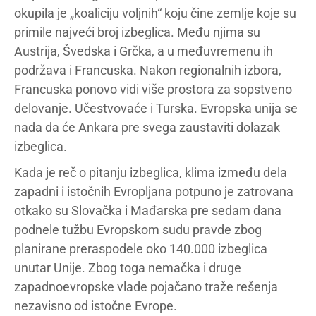
okupila je „koaliciju voljnih“ koju čine zemlje koje su
primile najveći broj izbeglica. Među njima su
Austrija, Švedska i Grčka, a u međuvremenu ih
podržava i Francuska. Nakon regionalnih izbora,
Francuska ponovo vidi više prostora za sopstveno
delovanje. Učestvovaće i Turska. Evropska unija se
nada da će Ankara pre svega zaustaviti dolazak
izbeglica.
Kada je reč o pitanju izbeglica, klima između dela
zapadni i istočnih Evropljana potpuno je zatrovana
otkako su Slovačka i Mađarska pre sedam dana
podnele tužbu Evropskom sudu pravde zbog
planirane preraspodele oko 140.000 izbeglica
unutar Unije. Zbog toga nemačka i druge
zapadnoevropske vlade pojačano traže rešenja
nezavisno od istočne Evrope.