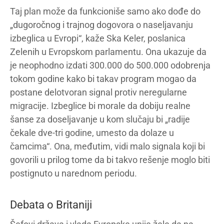
Taj plan može da funkcioniše samo ako dođe do
„dugoročnog i trajnog dogovora o naseljavanju
izbeglica u Evropi“, kaže Ska Keler, poslanica
Zelenih u Evropskom parlamentu. Ona ukazuje da
je neophodno izdati 300.000 do 500.000 odobrenja
tokom godine kako bi takav program mogao da
postane delotvoran signal protiv neregularne
migracije. Izbeglice bi morale da dobiju realne
šanse za doseljavanje u kom slučaju bi „radije
čekale dve-tri godine, umesto da dolaze u
čamcima“. Ona, međutim, vidi malo signala koji bi
govorili u prilog tome da bi takvo rešenje moglo biti
postignuto u narednom periodu.
Debata o Britaniji