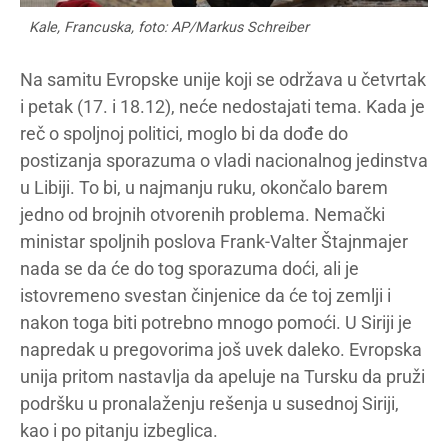
Kale, Francuska, foto: AP/Markus Schreiber
Na samitu Evropske unije koji se održava u četvrtak
i petak (17. i 18.12), neće nedostajati tema. Kada je
reč o spoljnoj politici, moglo bi da dođe do
postizanja sporazuma o vladi nacionalnog jedinstva
u Libiji. To bi, u najmanju ruku, okončalo barem
jedno od brojnih otvorenih problema. Nemački
ministar spoljnih poslova Frank-Valter Štajnmajer
nada se da će do tog sporazuma doći, ali je
istovremeno svestan činjenice da će toj zemlji i
nakon toga biti potrebno mnogo pomoći. U Siriji je
napredak u pregovorima još uvek daleko. Evropska
unija pritom nastavlja da apeluje na Tursku da pruži
podršku u pronalaženju rešenja u susednoj Siriji,
kao i po pitanju izbeglica.