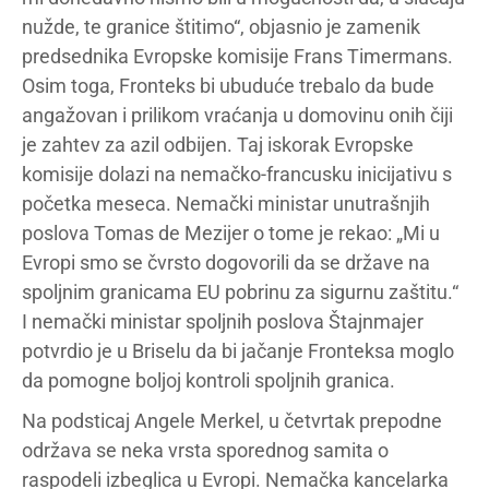
nužde, te granice štitimo“, objasnio je zamenik
predsednika Evropske komisije Frans Timermans.
Osim toga, Fronteks bi ubuduće trebalo da bude
angažovan i prilikom vraćanja u domovinu onih čiji
je zahtev za azil odbijen. Taj iskorak Evropske
komisije dolazi na nemačko-francusku inicijativu s
početka meseca. Nemački ministar unutrašnjih
poslova Tomas de Mezijer o tome je rekao: „Mi u
Evropi smo se čvrsto dogovorili da se države na
spoljnim granicama EU pobrinu za sigurnu zaštitu.“
I nemački ministar spoljnih poslova Štajnmajer
potvrdio je u Briselu da bi jačanje Fronteksa moglo
da pomogne boljoj kontroli spoljnih granica.
Na podsticaj Angele Merkel, u četvrtak prepodne
održava se neka vrsta sporednog samita o
raspodeli izbeglica u Evropi. Nemačka kancelarka