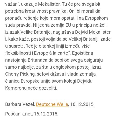
važan“, ukazuje Mekalister. Tu će pre svega biti
potrebna kreativnost pravnika. Oni bi morali da
pronađu rešenje koje mora opstati i na Evropskom
sudu pravde. Ni jedna zemlja EU u principu ne želi
izlazak Velike Britanije, naglašava Dejvid Mekalister
i, kako kaže, postoji volja da se Velikoj Britaniji izađe
u susret: „Reč je o tankoj liniji između više
fleksibilnosti i Evrope à la carte“. Egoistična
nastojanja Britanaca da sebi od svega osiguraju
samo najbolje, za šta u engleskom postoji izraz
Cherry Picking, šefovi država i vlada zemalja-
članica Evropske unije svom kolegi Dejvidu
Kameronu neće dozvoliti.
Barbara Vezel,
Deutsche Welle
, 16.12.2015.
Peščanik.net, 16.12.2015.