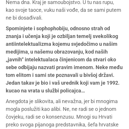
Nema dna. Kraj je samoubojstvo. U tu nas rupu,
kao svoje taoce, vuku naši vođe, da se sami putem
ne bi dosađivali.
Spominjete i sophophobiju, odnosno strah od
znanja i učenja koji je ozbiljan temelj svekolikog
antiintelektualizma kojemu svjedočimo u našim
medijima, u našemu obrazovanju, kod naših
„javnih“ intelektualaca činjenicom da stvari oko
sebe odbijaju nazvati pravim imenom. Neke među
tom elitom i sami ste poznavali u bivšoj državi.
Jedan takav je bio i vaš urednik koji vam je 1992.
kucao na vrata u službi policajca…
Anegdota je slikovita, ali nevažna, jer bi mnogima
mogla poslužiti kao alibi. Ne, ne radi se o jednom
čovjeku, radi se o konsenzusu. Mnogi su Hrvati
preko svoga pijanoga predstavnika, šefa hrvatske