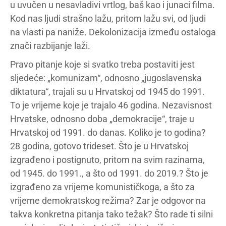
u uvučen u nesavladivi vrtlog, baš kao i junaci filma.
Kod nas ljudi strašno lažu, pritom lažu svi, od ljudi
na vlasti pa naniže. Dekolonizacija između ostaloga
znači razbijanje laži.
Pravo pitanje koje si svatko treba postaviti jest
sljedeće: „komunizam“, odnosno „jugoslavenska
diktatura“, trajali su u Hrvatskoj od 1945 do 1991.
To je vrijeme koje je trajalo 46 godina. Nezavisnost
Hrvatske, odnosno doba „demokracije“, traje u
Hrvatskoj od 1991. do danas. Koliko je to godina?
28 godina, gotovo trideset. Što je u Hrvatskoj
izgrađeno i postignuto, pritom na svim razinama,
od 1945. do 1991., a što od 1991. do 2019.? Što je
izgrađeno za vrijeme komunističkoga, a što za
vrijeme demokratskog režima? Zar je odgovor na
takva konkretna pitanja tako težak? Što rade ti silni