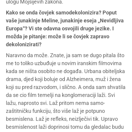
ulogu Mojsijevih zakona.
Kako se onda čovjek samodekolonizira? Poput
vaše junakinje Meline, junakinje eseja „Nevidljiva
Europa“? Vi ste odavna osvojili druge jezike. I
možda je pitanje: može li se čovjek zapravo
dekolonizirati?
Naravno da može. Znate, ja sam se dugo pitala što
me to toliko uzbuđuje u novim iranskim filmovima
kada se ništa osobito ne događa. Urbana obiteljska
drama, djed koji boluje od Alzheimera, muž i žena
koji su pred razvodom, i slično. A onda sam shvatila
da se cio film temelji na konglomeraciji laži. Svi
lažu, naprosto svi. Laž pritom nema samo-
zaštitničku funkciju, što više laž je potpuno
besmislena. Laž je refleks, neizlječivi tik. Upravo
besmislenost laži doprinosi tomu da gledalac budu