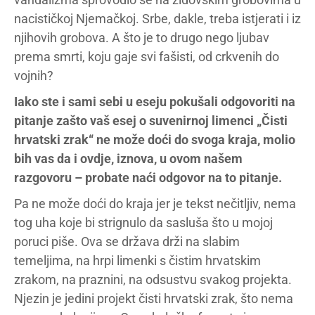
nacističkoj Njemačkoj. Srbe, dakle, treba istjerati i iz
njihovih grobova. A što je to drugo nego ljubav
prema smrti, koju gaje svi fašisti, od crkvenih do
vojnih?
Iako ste i sami sebi u eseju pokušali odgovoriti na
pitanje zašto vaš esej o suvenirnoj limenci „Čisti
hrvatski zrak“ ne može doći do svoga kraja, molio
bih vas da i ovdje, iznova, u ovom našem
razgovoru – probate naći odgovor na to pitanje.
Pa ne može doći do kraja jer je tekst nečitljiv, nema
tog uha koje bi strignulo da sasluša što u mojoj
poruci piše. Ova se država drži na slabim
temeljima, na hrpi limenki s čistim hrvatskim
zrakom, na praznini, na odsustvu svakog projekta.
Njezin je jedini projekt čisti hrvatski zrak, što nema