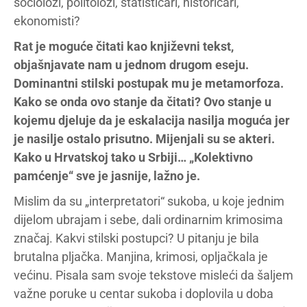
sociolozi, politolozi, statističari, historičari,
ekonomisti?
Rat je moguće čitati kao književni tekst,
objašnjavate nam u jednom drugom eseju.
Dominantni stilski postupak mu je metamorfoza.
Kako se onda ovo stanje da čitati? Ovo stanje u
kojemu djeluje da je eskalacija nasilja moguća jer
je nasilje ostalo prisutno. Mijenjali su se akteri.
Kako u Hrvatskoj tako u Srbiji… „Kolektivno
pamćenje“ sve je jasnije, lažno je.
Mislim da su „interpretatori“ sukoba, u koje jednim
dijelom ubrajam i sebe, dali ordinarnim krimosima
značaj. Kakvi stilski postupci? U pitanju je bila
brutalna pljačka. Manjina, krimosi, opljačkala je
većinu. Pisala sam svoje tekstove misleći da šaljem
važne poruke u centar sukoba i doplovila u doba