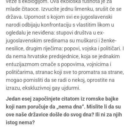
veze s ekologijom. Ova ekološka fusnota je za
mlade čitaoce. Izvucite jednu limenku, srušit će se
država. Upornost s kojom svi ex-jugoslavenski
narodi odbijaju konfrontaciju s vlastitim likom u
ogledalu je neviđena: stupovi društva u ex-
jugoslavenskim sredinama su muškarci i ženke-
nesilice, drugim riječima: popovi, vojska i političari. I
da nema hrvatske predsjednice, koja se jednakim
entuzijazmom cmače s popovima, vojnicima i
političarima, stranac koji sve to promatra sa strane,
mogao pomisliti da se radi o nekoj, oprostite na
izrazu, ekskluzivnoj gay ujdurmi.
Jedan esej započinjete citatom iz romske bajke
koji nam poručuje da „nema dna“. Mislite li da su
ove naše državice došle do svog dna? Ili ni za njih
istog nema?