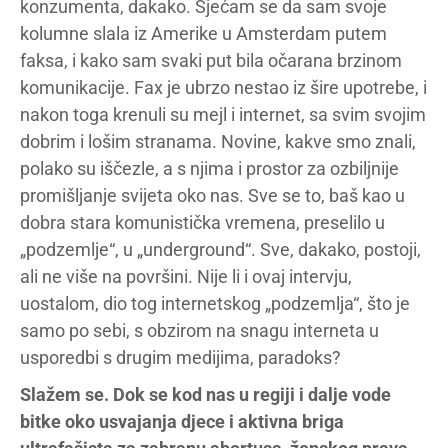
konzumenta, dakako. Sjećam se da sam svoje
kolumne slala iz Amerike u Amsterdam putem
faksa, i kako sam svaki put bila očarana brzinom
komunikacije. Fax je ubrzo nestao iz šire upotrebe, i
nakon toga krenuli su mejl i internet, sa svim svojim
dobrim i lošim stranama. Novine, kakve smo znali,
polako su iščezle, a s njima i prostor za ozbiljnije
promišljanje svijeta oko nas. Sve se to, baš kao u
dobra stara komunistička vremena, preselilo u
„podzemlje“, u „underground“. Sve, dakako, postoji,
ali ne više na površini. Nije li i ovaj intervju,
uostalom, dio tog internetskog „podzemlja“, što je
samo po sebi, s obzirom na snagu interneta u
usporedbi s drugim medijima, paradoks?
Slažem se. Dok se kod nas u regiji i dalje vode
bitke oko usvajanja djece i aktivna briga