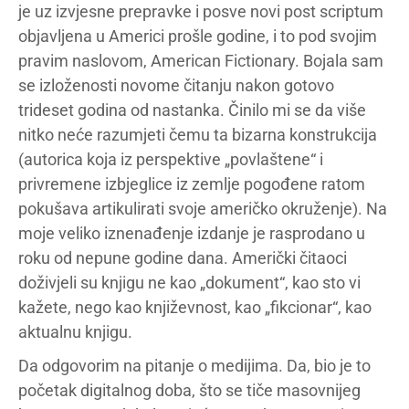
je uz izvjesne prepravke i posve novi post scriptum
objavljena u Americi prošle godine, i to pod svojim
pravim naslovom, American Fictionary. Bojala sam
se izloženosti novome čitanju nakon gotovo
trideset godina od nastanka. Činilo mi se da više
nitko neće razumjeti čemu ta bizarna konstrukcija
(autorica koja iz perspektive „povlaštene“ i
privremene izbjeglice iz zemlje pogođene ratom
pokušava artikulirati svoje američko okruženje). Na
moje veliko iznenađenje izdanje je rasprodano u
roku od nepune godine dana. Američki čitaoci
doživjeli su knjigu ne kao „dokument“, kao sto vi
kažete, nego kao književnost, kao „fikcionar“, kao
aktualnu knjigu.
Da odgovorim na pitanje o medijima. Da, bio je to
početak digitalnog doba, što se tiče masovnijeg