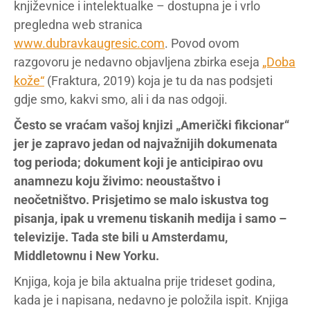
književnice i intelektualke – dostupna je i vrlo
pregledna web stranica
www.dubravkaugresic.com
. Povod ovom
razgovoru je nedavno objavljena zbirka eseja
„Doba
kože“
(Fraktura, 2019) koja je tu da nas podsjeti
gdje smo, kakvi smo, ali i da nas odgoji.
Često se vraćam vašoj knjizi „Američki fikcionar“
jer je zapravo jedan od najvažnijih dokumenata
tog perioda; dokument koji je anticipirao ovu
anamnezu koju živimo: neoustaštvo i
neočetništvo. Prisjetimo se malo iskustva tog
pisanja, ipak u vremenu tiskanih medija i samo –
televizije. Tada ste bili u Amsterdamu,
Middletownu i New Yorku.
Knjiga, koja je bila aktualna prije trideset godina,
kada je i napisana, nedavno je položila ispit. Knjiga