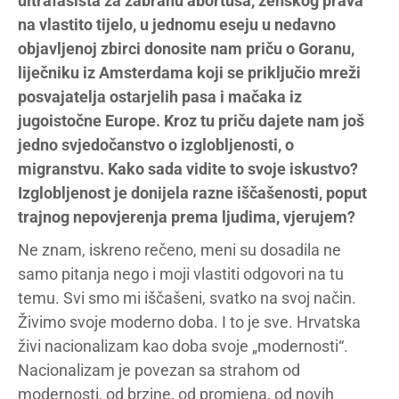
ultrafašista za zabranu abortusa, ženskog prava
na vlastito tijelo, u jednomu eseju u nedavno
objavljenoj zbirci donosite nam priču o Goranu,
liječniku iz Amsterdama koji se priključio mreži
posvajatelja ostarjelih pasa i mačaka iz
jugoistočne Europe. Kroz tu priču dajete nam još
jedno svjedočanstvo o izglobljenosti, o
migranstvu. Kako sada vidite to svoje iskustvo?
Izglobljenost je donijela razne iščašenosti, poput
trajnog nepovjerenja prema ljudima, vjerujem?
Ne znam, iskreno rečeno, meni su dosadila ne
samo pitanja nego i moji vlastiti odgovori na tu
temu. Svi smo mi iščašeni, svatko na svoj način.
Živimo svoje moderno doba. I to je sve. Hrvatska
živi nacionalizam kao doba svoje „modernosti“.
Nacionalizam je povezan sa strahom od
modernosti, od brzine, od promjena, od novih