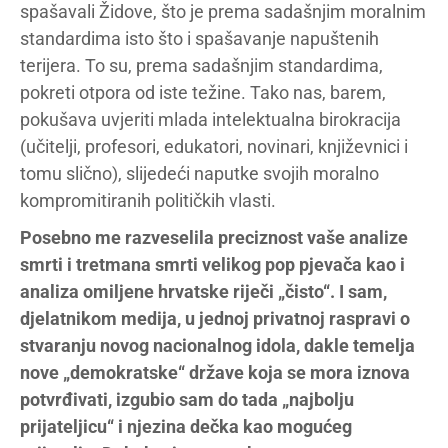
spašavali Židove, što je prema sadašnjim moralnim
standardima isto što i spašavanje napuštenih
terijera. To su, prema sadašnjim standardima,
pokreti otpora od iste težine. Tako nas, barem,
pokušava uvjeriti mlada intelektualna birokracija
(učitelji, profesori, edukatori, novinari, književnici i
tomu slično), slijedeći naputke svojih moralno
kompromitiranih političkih vlasti.
Posebno me razveselila preciznost vaše analize
smrti i tretmana smrti velikog pop pjevača kao i
analiza omiljene hrvatske riječi „čisto“. I sam,
djelatnikom medija, u jednoj privatnoj raspravi o
stvaranju novog nacionalnog idola, dakle temelja
nove „demokratske“ države koja se mora iznova
potvrđivati, izgubio sam do tada „najbolju
prijateljicu“ i njezina dečka kao mogućeg