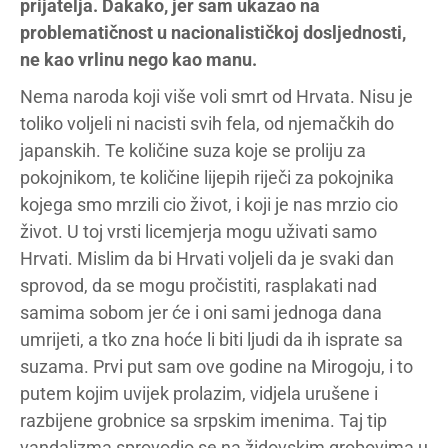
prijatelja. Dakako, jer sam ukazao na
problematičnost u nacionalističkoj dosljednosti,
ne kao vrlinu nego kao manu.
Nema naroda koji više voli smrt od Hrvata. Nisu je
toliko voljeli ni nacisti svih fela, od njemačkih do
japanskih. Te količine suza koje se proliju za
pokojnikom, te količine lijepih riječi za pokojnika
kojega smo mrzili cio život, i koji je nas mrzio cio
život. U toj vrsti licemjerja mogu uživati samo
Hrvati. Mislim da bi Hrvati voljeli da je svaki dan
sprovod, da se mogu pročistiti, rasplakati nad
samima sobom jer će i oni sami jednoga dana
umrijeti, a tko zna hoće li biti ljudi da ih isprate sa
suzama. Prvi put sam ove godine na Mirogoju, i to
putem kojim uvijek prolazim, vidjela urušene i
razbijene grobnice sa srpskim imenima. Taj tip
vandalizma sprovodio se na židovskim grobovima u