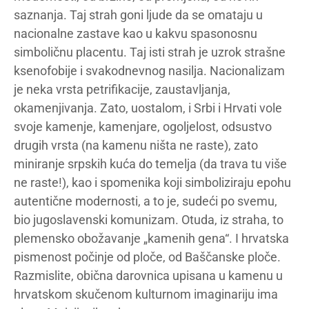
saznanja. Taj strah goni ljude da se omataju u
nacionalne zastave kao u kakvu spasonosnu
simboličnu placentu. Taj isti strah je uzrok strašne
ksenofobije i svakodnevnog nasilja. Nacionalizam
je neka vrsta petrifikacije, zaustavljanja,
okamenjivanja. Zato, uostalom, i Srbi i Hrvati vole
svoje kamenje, kamenjare, ogoljelost, odsustvo
drugih vrsta (na kamenu ništa ne raste), zato
miniranje srpskih kuća do temelja (da trava tu više
ne raste!), kao i spomenika koji simboliziraju epohu
autentične modernosti, a to je, sudeći po svemu,
bio jugoslavenski komunizam. Otuda, iz straha, to
plemensko obožavanje „kamenih gena“. I hrvatska
pismenost počinje od ploče, od Baščanske ploče.
Razmislite, obična darovnica upisana u kamenu u
hrvatskom skučenom kulturnom imaginariju ima