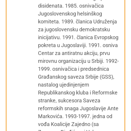
disidenata. 1985. osnivačica
Jugoslovenskog helsinškog
komiteta. 1989. članica Udruženja
za jugoslovensku demokratsku
inicijativu. 1991. članica Evropskog
pokreta u Jugoslaviji. 1991. osniva
Centar za antiratnu akciju, prvu
mirovnu organizaciju u Srbiji. 1992-
1999. osnivačica i predsednica
Građanskog saveza Srbije (GSS),
nastalog ujedinjenjem
Republikanskog kluba i Reformske
stranke, sukcesora Saveza
reformskih snaga Jugoslavije Ante
Markovića. 1993-1997. jedna od
vođa Koalicije Zajedno (sa