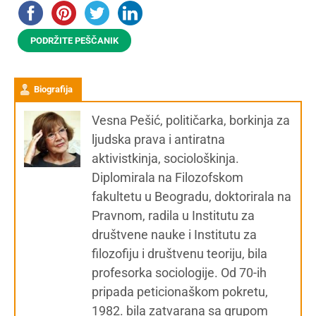
PODRŽITE PEŠČANIK
Biografija
Vesna Pešić, političarka, borkinja za
ljudska prava i antiratna
aktivistkinja, sociološkinja.
Diplomirala na Filozofskom
fakultetu u Beogradu, doktorirala na
Pravnom, radila u Institutu za
društvene nauke i Institutu za
filozofiju i društvenu teoriju, bila
profesorka sociologije. Od 70-ih
pripada peticionaškom pokretu,
1982. bila zatvarana sa grupom