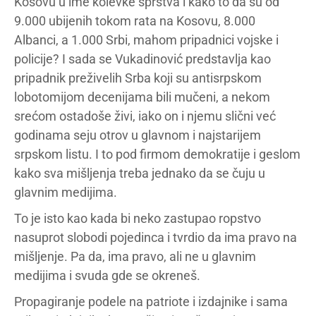
Kosovu u ime kolevke sprstva i kako to da su od
9.000 ubijenih tokom rata na Kosovu, 8.000
Albanci, a 1.000 Srbi, mahom pripadnici vojske i
policije? I sada se Vukadinović predstavlja kao
pripadnik preživelih Srba koji su antisrpskom
lobotomijom decenijama bili mučeni, a nekom
srećom ostadoše živi, iako on i njemu slični već
godinama seju otrov u glavnom i najstarijem
srpskom listu. I to pod firmom demokratije i geslom
kako sva mišljenja treba jednako da se čuju u
glavnim medijima.
To je isto kao kada bi neko zastupao ropstvo
nasuprot slobodi pojedinca i tvrdio da ima pravo na
mišljenje. Pa da, ima pravo, ali ne u glavnim
medijima i svuda gde se okreneš.
Propagiranje podele na patriote i izdajnike i sama