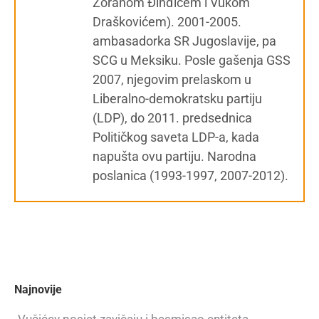
Zoranom Đinđićem i Vukom
Draškovićem). 2001-2005.
ambasadorka SR Jugoslavije, pa
SCG u Meksiku. Posle gašenja GSS
2007, njegovim prelaskom u
Liberalno-demokratsku partiju
(LDP), do 2011. predsednica
Političkog saveta LDP-a, kada
napušta ovu partiju. Narodna
poslanica (1993-1997, 2007-2012).
Najnovije
Vučićev posjet zavičaju i besmisao entiteta