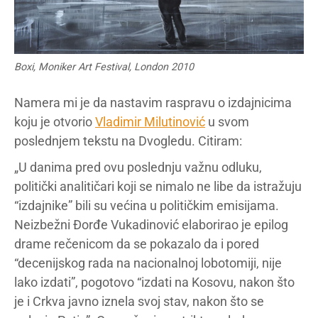
Boxi, Moniker Art Festival, London 2010
Namera mi je da nastavim raspravu o izdajnicima
koju je otvorio
Vladimir Milutinović
u svom
poslednjem tekstu na Dvogledu. Citiram:
„U danima pred ovu poslednju važnu odluku,
politički analitičari koji se nimalo ne libe da istražuju
“izdajnike” bili su većina u političkim emisijama.
Neizbežni Đorđe Vukadinović elaborirao je epilog
drame rečenicom da se pokazalo da i pored
“decenijskog rada na nacionalnoj lobotomiji, nije
lako izdati”, pogotovo “izdati na Kosovu, nakon što
je i Crkva javno iznela svoj stav, nakon što se