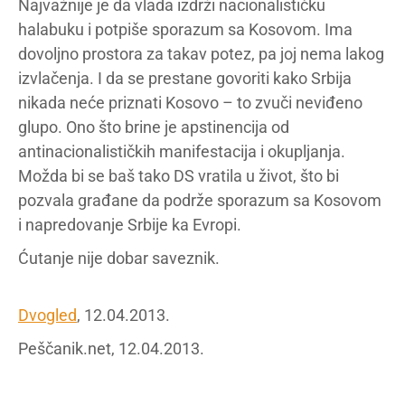
Najvažnije je da vlada izdrži nacionalističku
halabuku i potpiše sporazum sa Kosovom. Ima
dovoljno prostora za takav potez, pa joj nema lakog
izvlačenja. I da se prestane govoriti kako Srbija
nikada neće priznati Kosovo – to zvuči neviđeno
glupo. Ono što brine je apstinencija od
antinacionalističkih manifestacija i okupljanja.
Možda bi se baš tako DS vratila u život, što bi
pozvala građane da podrže sporazum sa Kosovom
i napredovanje Srbije ka Evropi.
Ćutanje nije dobar saveznik.
Dvogled
, 12.04.2013.
Peščanik.net, 12.04.2013.