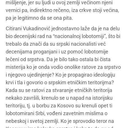
mišljenje, jer su ljudi u ovoj zemlji većinom njeni
vernici pa, indirektno rečeno, iza crkve stoji većina,
pa je legitimno da se ona pita.
Citirani Vukadinović jednostavno laže da je na delu
bio decenijski rad na “nacionalnoj lobotomiji”, što bi
trebalo da znači da su srpski nacionalisti već
decenijama proganjani i uz pomoć lobotomije
lečeni od srpstva. Da je bilo tako ostala bi čista
misterija ko je onda vodio onolike ratove za srpstvo
i njegovo ujedinjenje? Ko je propagirao ideologiju
krvi i tla i govorio o srpskim etničkim teritorijma?
Kada su se ratovi za stvaranje etničkih teritorija
nekako završili, krenulo se u napad na istorijsku
teritoriju, tj. u borbu za Kosovo su krenuli opet ti
lobotomirani Srbi, vođeni zavetnim mislima o
nebeskoj i svetoj zemlji. Ko je sprovodio teror na