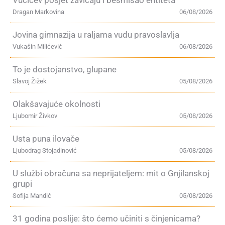
Dragan Markovina
06/08/2026
Jovina gimnazija u raljama vudu pravoslavlja
Vukašin Milićević
06/08/2026
To je dostojanstvo, glupane
Slavoj Žižek
05/08/2026
Olakšavajuće okolnosti
Ljubomir Živkov
05/08/2026
Usta puna ilovače
Ljubodrag Stojadinović
05/08/2026
U službi obračuna sa neprijateljem: mit o Gnjilanskoj
grupi
Sofija Mandić
05/08/2026
31 godina poslije: što ćemo učiniti s činjenicama?