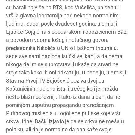
su harali najviše na RTS, kod Vučelića, pa se tu i
vršila glavna lobotomija nad nekada normalnim
ljudima. Sada, posle dvadeset godina, u emisiji
Ljubice Gojgić na slobodarskom i opozicionom B92,
a povodom veoma lošeg i netačnog govora
predsednika Nikolića u UN o Haškom tribunalu,
sede sve sami nacionalistički velikani, a da nema
nikoga da im se suprotstavi i ukaže da stvari ne
stoje tako kako ih oni prikazuju. U nedelju, u emisiji
Stav na Prvoj TV Bujošević poziva dvojicu
Koštuničinih nacionalista, i trećeg koji je možda
nešto blaži i oprezniji. I tako iz dana u dan, da ne
pominjem usputnu propagandu prenošenjem
Putinovog mišljenja, ili ogoljene pritiske koje vrši
crkva. Irinej Bački izjavio je da se crkva ne meša u
politiku, ali da je normalno da ona kaže svoje