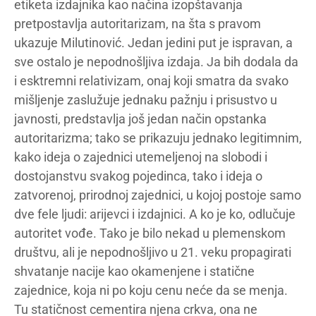
etiketa izdajnika kao načina izopštavanja
pretpostavlja autoritarizam, na šta s pravom
ukazuje Milutinović. Jedan jedini put je ispravan, a
sve ostalo je nepodnošljiva izdaja. Ja bih dodala da
i esktremni relativizam, onaj koji smatra da svako
mišljenje zaslužuje jednaku pažnju i prisustvo u
javnosti, predstavlja još jedan način opstanka
autoritarizma; tako se prikazuju jednako legitimnim,
kako ideja o zajednici utemeljenoj na slobodi i
dostojanstvu svakog pojedinca, tako i ideja o
zatvorenoj, prirodnoj zajednici, u kojoj postoje samo
dve fele ljudi: arijevci i izdajnici. A ko je ko, odlučuje
autoritet vođe. Tako je bilo nekad u plemenskom
društvu, ali je nepodnošljivo u 21. veku propagirati
shvatanje nacije kao okamenjene i statične
zajednice, koja ni po koju cenu neće da se menja.
Tu statičnost cementira njena crkva, ona ne