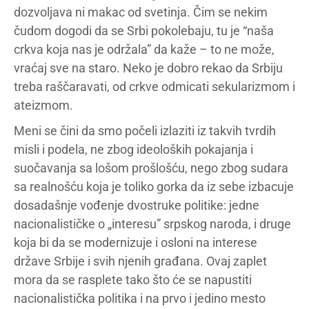
dozvoljava ni makac od svetinja. Čim se nekim
čudom dogodi da se Srbi pokolebaju, tu je “naša
crkva koja nas je održala” da kaže – to ne može,
vraćaj sve na staro. Neko je dobro rekao da Srbiju
treba raščaravati, od crkve odmicati sekularizmom i
ateizmom.
Meni se čini da smo počeli izlaziti iz takvih tvrdih
misli i podela, ne zbog ideoloških pokajanja i
suočavanja sa lošom prošlošću, nego zbog sudara
sa realnošću koja je toliko gorka da iz sebe izbacuje
dosadašnje vođenje dvostruke politike: jedne
nacionalističke o „interesu” srpskog naroda, i druge
koja bi da se modernizuje i osloni na interese
države Srbije i svih njenih građana. Ovaj zaplet
mora da se rasplete tako što će se napustiti
nacionalistička politika i na prvo i jedino mesto