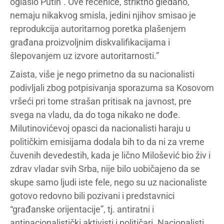
oglasio Putin”. Ove rečenice, striktno gledano,
nemaju nikakvog smisla, jedini njihov smisao je
reprodukcija autoritarnog poretka plašenjem
građana proizvoljnim diskvalifikacijama i
šlepovanjem uz izvore autoritarnosti.”
Zaista, više je nego primetno da su nacionalisti
podivljali zbog potpisivanja sporazuma sa Kosovom
vršeći pri tome strašan pritisak na javnost, pre
svega na vladu, da do toga nikako ne dođe.
Milutinovićevoj opasci da nacionalisti haraju u
političkim emisijama dodala bih to da ni za vreme
čuvenih devedestih, kada je lično Milošević bio živ i
zdrav vladar svih Srba, nije bilo uobičajeno da se
skupe samo ljudi iste fele, nego su uz nacionaliste
gotovo redovno bili pozivani i predstavnici
“građanske orijentacije”, tj. antiratni i
antinacionalistički aktivisti i političari. Nacionalisti