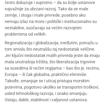
često dokazuje i suprotno – da su bolje ustanove
najvažnije za ubrzani razvoj. Tako da se male
zemlje, i stoga i male privrede, posebno ako
nemaju izlaz na more i politički i institucionalno su
nestabilne, suočavaju sa većim razvojnim
problemima od velikih.
Regionalizacija i globalizacija, međutim, pomažu u
tom smislu što neutrališu taj nedostatak veličine.
Jer ključni nedostatak malih privreda jeste da imaju
mala unutrašnja tržišta, što liberalizacija trgovine
sa susedima ili većim regijama – kao što je, recimo,
Evropa – ili čak globalna, praktično eliminiše.
Takođe, smanjuje se i uticaj pristupa morskim
putevima, pogotovo ukoliko se transportni troškovi,
usled tehnološkog razvoja, i onako smanjuju.
Ostaju, dakle, stabilnost i valjanost ustanova.