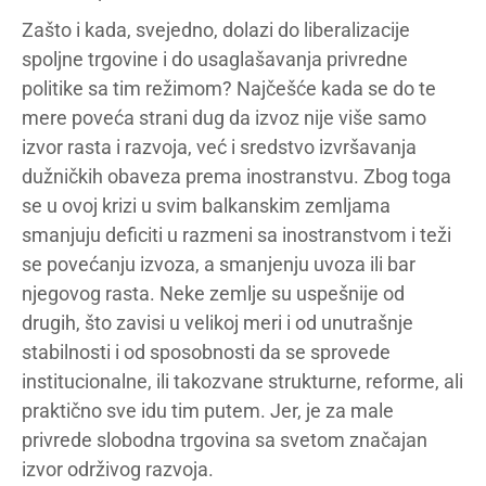
Zašto i kada, svejedno, dolazi do liberalizacije
spoljne trgovine i do usaglašavanja privredne
politike sa tim režimom? Najčešće kada se do te
mere poveća strani dug da izvoz nije više samo
izvor rasta i razvoja, već i sredstvo izvršavanja
dužničkih obaveza prema inostranstvu. Zbog toga
se u ovoj krizi u svim balkanskim zemljama
smanjuju deficiti u razmeni sa inostranstvom i teži
se povećanju izvoza, a smanjenju uvoza ili bar
njegovog rasta. Neke zemlje su uspešnije od
drugih, što zavisi u velikoj meri i od unutrašnje
stabilnosti i od sposobnosti da se sprovede
institucionalne, ili takozvane strukturne, reforme, ali
praktično sve idu tim putem. Jer, je za male
privrede slobodna trgovina sa svetom značajan
izvor održivog razvoja.