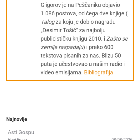
Gligorov je na Peščaniku objavio
1.086 postova, od čega dve knjige (
Talog
za koju je dobio nagradu
„Desimir Tošić“ za najbolju
publicističku knjigu 2010. i
Zašto se
zemlje raspadaju
) i preko 600
tekstova pisanih za nas. Blizu 50
puta je učestvovao u našim radio i
video emisijama.
Bibliografija
Najnovije
Asti Gospu
Heni Erceg
08/08/2026