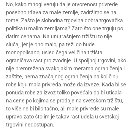
No, kako mnogi veruju da je otvorenost privrede
posebno rđava za male zemlje, zadržimo se na
tome. Zašto je slobodna trgovina dobra trgovačka
politika u malim zemljama? Zato što one trguju po
datim cenama. Na unutrašnjem tržištu to nije
slučaj, jer je ono malo, pa teži do bude
monopolisano, usled čega veličina tržišta
ograničava rast proizvodnje. U spoljnoj trgovini, ako
nije premrežena svakojakim merama ograničenja i
zaštite, nema značajnog ograničenja na količinu
robe koju mala privreda može da izveze. Kada bi se
ponuda robe za izvoz toliko povećala da bi uticala
na cene po kojima se prodaje na svetskom tržištu,
to više ne bi bilo tačno, ali male privrede su male
upravo zato što im je takav rast udela u svetskoj
trgovini nedostupan.