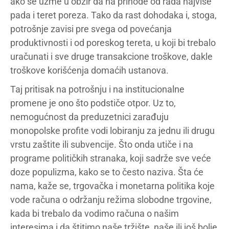
ako se uzme u obzir da na prihode od rada najviše
pada i teret poreza. Tako da rast dohodaka i, stoga,
potrošnje zavisi pre svega od povećanja
produktivnosti i od poreskog tereta, u koji bi trebalo
uračunati i sve druge transakcione troškove, dakle
troškove korišćenja domaćih ustanova.
Taj pritisak na potrošnju i na institucionalne
promene je ono što podstiče otpor. Uz to,
nemogućnost da preduzetnici zarađuju
monopolske profite vodi lobiranju za jednu ili drugu
vrstu zaštite ili subvencije. Što onda utiče i na
programe političkih stranaka, koji sadrže sve veće
doze populizma, kako se to često naziva. Šta će
nama, kaže se, trgovačka i monetarna politika koje
vode računa o održanju režima slobodne trgovine,
kada bi trebalo da vodimo računa o našim
interesima i da štitimo naše tržište, naše ili još bolje