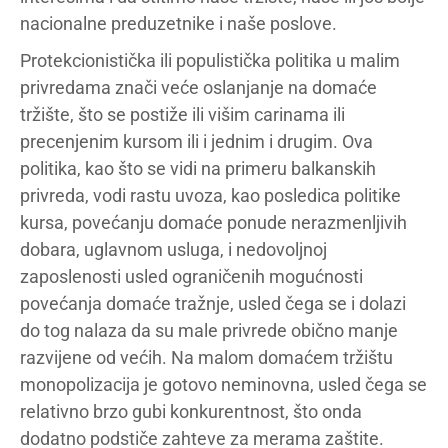
nacionalne preduzetnike i naše poslove.
Protekcionistička ili populistička politika u malim
privredama znači veće oslanjanje na domaće
tržište, što se postiže ili višim carinama ili
precenjenim kursom ili i jednim i drugim. Ova
politika, kao što se vidi na primeru balkanskih
privreda, vodi rastu uvoza, kao posledica politike
kursa, povećanju domaće ponude nerazmenljivih
dobara, uglavnom usluga, i nedovoljnoj
zaposlenosti usled ograničenih mogućnosti
povećanja domaće tražnje, usled čega se i dolazi
do tog nalaza da su male privrede obično manje
razvijene od većih. Na malom domaćem tržištu
monopolizacija je gotovo neminovna, usled čega se
relativno brzo gubi konkurentnost, što onda
dodatno podstiče zahteve za merama zaštite.