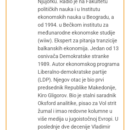
Njujorku. Radio je na Fakultetu
političkih nauka i u Institutu
ekonomskih nauka u Beogradu, a
od 1994. u Bečkom institutu za
međunarodne ekonomske studije
(wiiw). Ekspert za pitanja tranzicije
balkanskih ekonomija. Jedan od 13
osnivača Demokratske stranke
1989. Autor ekonomskog programa
Liberalno-demokratske partije
(LDP). Njegov otac je bio prvi
predsednik Republike Makedonije,
Kiro Gligorov. Bio je stalni saradnik
Oksford analitike, pisao za Vol strit
žurnal i imao redovne kolumne u
više medija u jugoistočnoj Evropi. U
poslednje dve decenije Vladimir