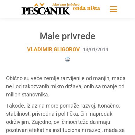
Male privrede
VLADIMIR GLIGOROV
13/01/2014
Obično su veće zemlje razvijenije od manjih, mada
ne i od takozvanih mikro država, onih sa manje od
milion stanovnika.
Takođe, izlaz na more pomaže razvoj. Konačno,
stabilnost, privredna i politička, čini napredak
održivijim. Zajedno, ovi činioci teže da imaju
pozitivan efekat na institucionalni razvoj, mada se