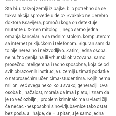
Šta bi, u takvoj zemlji iz bajke, bilo potrebno da se
takva akcija sprovede u delo? Svakako ne Cerebro
doktora Ksavijera, pomoću koga on detektuje
mutante u X-men mitologiji, nego samo jedna
omanja kancelarija sa radnim stolom, kompjuterom
sa internet priključkom i telefonom. Siguran sam da
to nije nerealno i neizvodljivo. Zatim, jedna osoba,
ne nužno genijalna ili vrhunski obrazovana, samo
prosečno inteligentna i radno sposobna, koja će od
svih obrazovnih institucija u zemlji uzimati podatke
o natprosečnim učenicima/studentima. Kojih nema
milion, već svega nekoliko u svakoj generaciji. Ova
osoba bi, nažalost, morala da ima i platu, i znam da
je to već ozbiljniji problem kriminalcima u vlasti čiji
će nećaci/nesposobni sinovi/ljubavnice tako ostati
bez posla, ali hajde, de – u pitanju je samo jedna