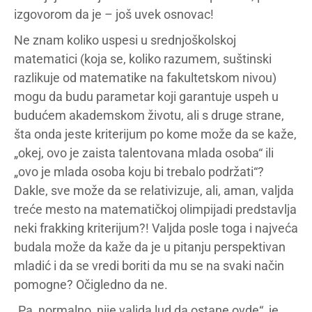
izgovorom da je – još uvek osnovac!
Ne znam koliko uspesi u srednjoškolskoj
matematici (koja se, koliko razumem, suštinski
razlikuje od matematike na fakultetskom nivou)
mogu da budu parametar koji garantuje uspeh u
budućem akademskom životu, ali s druge strane,
šta onda jeste kriterijum po kome može da se kaže,
„okej, ovo je zaista talentovana mlada osoba“ ili
„ovo je mlada osoba koju bi trebalo podržati“?
Dakle, sve može da se relativizuje, ali, aman, valjda
treće mesto na matematičkoj olimpijadi predstavlja
neki frakking kriterijum?! Valjda posle toga i najveća
budala može da kaže da je u pitanju perspektivan
mladić i da se vredi boriti da mu se na svaki način
pomogne? Očigledno da ne.
„Pa, normalno, nije valjda lud da ostane ovde“, je