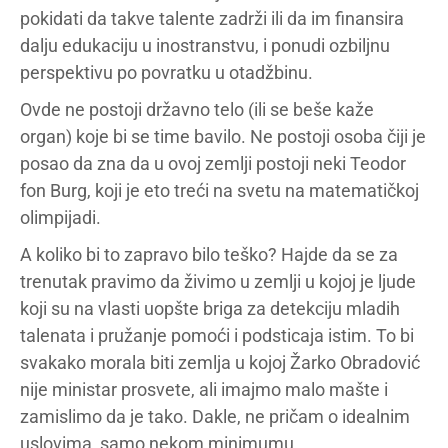
pokidati da takve talente zadrži ili da im finansira
dalju edukaciju u inostranstvu, i ponudi ozbiljnu
perspektivu po povratku u otadžbinu.
Ovde ne postoji državno telo (ili se beše kaže
organ) koje bi se time bavilo. Ne postoji osoba čiji je
posao da zna da u ovoj zemlji postoji neki Teodor
fon Burg, koji je eto treći na svetu na matematičkoj
olimpijadi.
A koliko bi to zapravo bilo teško? Hajde da se za
trenutak pravimo da živimo u zemlji u kojoj je ljude
koji su na vlasti uopšte briga za detekciju mladih
talenata i pružanje pomoći i podsticaja istim. To bi
svakako morala biti zemlja u kojoj Žarko Obradović
nije ministar prosvete, ali imajmo malo mašte i
zamislimo da je tako. Dakle, ne pričam o idealnim
uslovima, samo nekom minimumu.