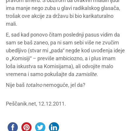
pravom smeru. S obzirom da ovakvih mladih ljudi
ima manje nego zuba u glavi radikalskog glasača,
trošak ove akcije za državu bi bio karikaturalno
mali.
E, sad kad ponovo čitam poslednji pasus vidim da
sam se baš zaneo, pa ni sam sebi više ne zvučim
ubedljivo (stvar mi „pada“ negde kod uvođenja ideje
o „Komisiji“ – previše ambiciozno, a i plus imam
loša iskustva sa Komisijama), ali odvojite malo
vremena i samo pokušajte da
zamislite
.
Nije baš
totalno
nemoguće, jel da?
Peščanik.net, 12.12.2011.