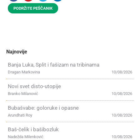
PODRŽITE PEŠČANIK
Najnovije
Banja Luka, Split i fašizam na tribinama
Dragan Markovina
10/08/2026
Novi svet disto-utopije
Branko Milanović
10/08/2026
Bubašvabe: goloruke i opasne
Arundhati Roy
10/08/2026
Baš-čelik i bašibozluk
Nadežda Milenković
10/08/2026