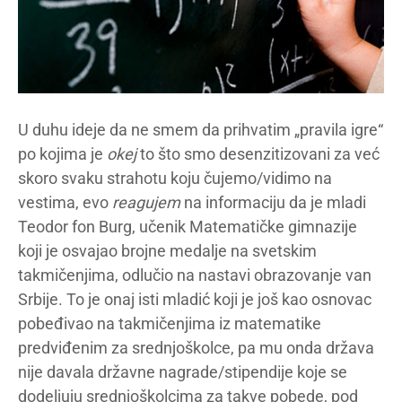
U duhu ideje da ne smem da prihvatim „pravila igre“
po kojima je
okej
to što smo desenzitizovani za već
skoro svaku strahotu koju čujemo/vidimo na
vestima, evo
reagujem
na informaciju da je mladi
Teodor fon Burg, učenik Matematičke gimnazije
koji je osvajao brojne medalje na svetskim
takmičenjima, odlučio na nastavi obrazovanje van
Srbije. To je onaj isti mladić koji je još kao osnovac
pobeđivao na takmičenjima iz matematike
predviđenim za srednjoškolce, pa mu onda država
nije davala državne nagrade/stipendije koje se
dodeljuju srednjoškolcima za takve pobede, pod