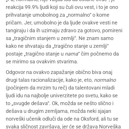
reakcija 99.9% ljudi koji su čuli ovu vest, i to je ono
prihvatanje umobolnog za „normalno“ o kome
pričam. Jer, umobolno je da ljude ovakve vesti ne
tangiraju i da ih uzimaju zdravo za gotovo, pomireni
sa „tragičnim stanjem u zemlji“. Ne znam samo
kako ne shvataju da „tragično stanje u zemlji“
postaje „tragično stanje u
nama
“ čim počnemo da
se mirimo sa ovakvim stvarima.
Odgovor na ovakvo zapažanje obično biva onaj
drugi talas racionalizacije, kako je, eto,
normalno
(počinjem da mrzim tu reč) da talentovani mladi
ljudi idu na najbolje univerzitete po svetu, kako se
to „svugde dešava“. Ok, možda se nešto slično i
dešava u drugim zemljama, možda neki sjajan
norveški učenik odluči da ode na Oksford, ali tu se
svaka sličnost završava, jer će se država Norveška