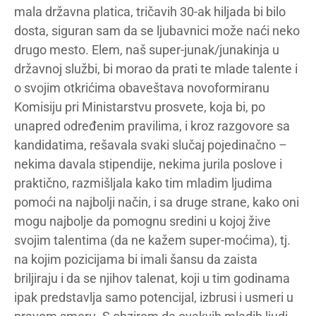
mala državna platica, tričavih 30-ak hiljada bi bilo
dosta, siguran sam da se ljubavnici može naći neko
drugo mesto. Elem, naš super-junak/junakinja u
državnoj službi, bi morao da prati te mlade talente i
o svojim otkrićima obaveštava novoformiranu
Komisiju pri Ministarstvu prosvete, koja bi, po
unapred određenim pravilima, i kroz razgovore sa
kandidatima, rešavala svaki slučaj pojedinačno –
nekima davala stipendije, nekima jurila poslove i
praktično, razmišljala kako tim mladim ljudima
pomoći na najbolji način, i sa druge strane, kako oni
mogu najbolje da pomognu sredini u kojoj žive
svojim talentima (da ne kažem super-moćima), tj.
na kojim pozicijama bi imali šansu da zaista
briljiraju i da se njihov talenat, koji u tim godinama
ipak predstavlja samo potencijal, izbrusi i usmeri u