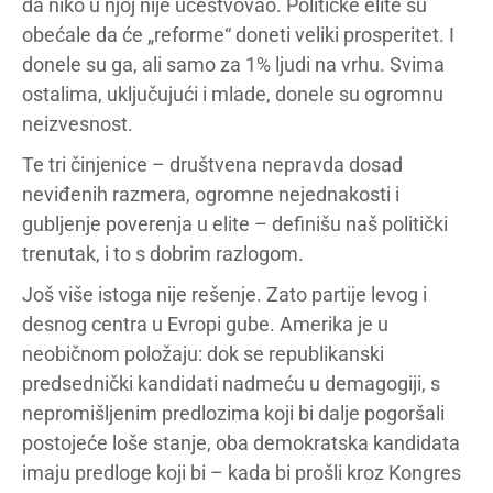
da niko u njoj nije učestvovao. Političke elite su
obećale da će „reforme“ doneti veliki prosperitet. I
donele su ga, ali samo za 1% ljudi na vrhu. Svima
ostalima, uključujući i mlade, donele su ogromnu
neizvesnost.
Te tri činjenice – društvena nepravda dosad
neviđenih razmera, ogromne nejednakosti i
gubljenje poverenja u elite – definišu naš politički
trenutak, i to s dobrim razlogom.
Još više istoga nije rešenje. Zato partije levog i
desnog centra u Evropi gube. Amerika je u
neobičnom položaju: dok se republikanski
predsednički kandidati nadmeću u demagogiji, s
nepromišljenim predlozima koji bi dalje pogoršali
postojeće loše stanje, oba demokratska kandidata
imaju predloge koji bi – kada bi prošli kroz Kongres