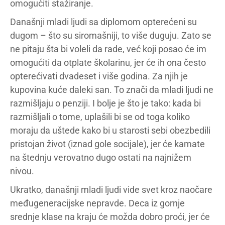
omogućiti stažiranje.
Današnji mladi ljudi sa diplomom opterećeni su
dugom – što su siromašniji, to više duguju. Zato se
ne pitaju šta bi voleli da rade, već koji posao će im
omogućiti da otplate školarinu, jer će ih ona često
opterećivati dvadeset i više godina. Za njih je
kupovina kuće daleki san. To znači da mladi ljudi ne
razmišljaju o penziji. I bolje je što je tako: kada bi
razmišljali o tome, uplašili bi se od toga koliko
moraju da uštede kako bi u starosti sebi obezbedili
pristojan život (iznad gole socijale), jer će kamate
na štednju verovatno dugo ostati na najnižem
nivou.
Ukratko, današnji mladi ljudi vide svet kroz naočare
međugeneracijske nepravde. Deca iz gornje
srednje klase na kraju će možda dobro proći, jer će