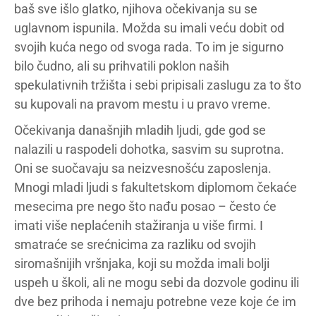
baš sve išlo glatko, njihova očekivanja su se
uglavnom ispunila. Možda su imali veću dobit od
svojih kuća nego od svoga rada. To im je sigurno
bilo čudno, ali su prihvatili poklon naših
spekulativnih tržišta i sebi pripisali zaslugu za to što
su kupovali na pravom mestu i u pravo vreme.
Očekivanja današnjih mladih ljudi, gde god se
nalazili u raspodeli dohotka, sasvim su suprotna.
Oni se suočavaju sa neizvesnošću zaposlenja.
Mnogi mladi ljudi s fakultetskom diplomom čekaće
mesecima pre nego što nađu posao – često će
imati više neplaćenih stažiranja u više firmi. I
smatraće se srećnicima za razliku od svojih
siromašnijih vršnjaka, koji su možda imali bolji
uspeh u školi, ali ne mogu sebi da dozvole godinu ili
dve bez prihoda i nemaju potrebne veze koje će im