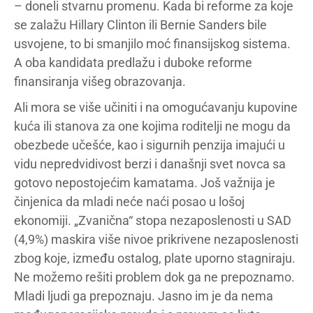
– doneli stvarnu promenu. Kada bi reforme za koje
se zalažu Hillary Clinton ili Bernie Sanders bile
usvojene, to bi smanjilo moć finansijskog sistema.
A oba kandidata predlažu i duboke reforme
finansiranja višeg obrazovanja.
Ali mora se više učiniti i na omogućavanju kupovine
kuća ili stanova za one kojima roditelji ne mogu da
obezbede učešće, kao i sigurnih penzija imajući u
vidu nepredvidivost berzi i današnji svet novca sa
gotovo nepostojećim kamatama. Još važnija je
činjenica da mladi neće naći posao u lošoj
ekonomiji. „Zvanična“ stopa nezaposlenosti u SAD
(4,9%) maskira više nivoe prikrivene nezaposlenosti
zbog koje, između ostalog, plate uporno stagniraju.
Ne možemo rešiti problem dok ga ne prepoznamo.
Mladi ljudi ga prepoznaju. Jasno im je da nema