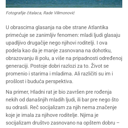
Fotografije čitalaca, Rade Vilimonović
U obrascima glasanja na obe strane Atlantika
primećuje se zanimljiv fenomen: mladi ljudi glasaju
upadljivo drugačije nego njihovi roditelji. I ova
podela kao da je manje zasnovana na dohotku,
obrazovanju ili polu, a više na pripadnosti određenoj
generaciji. Postoje dobri razlozi za to. Život se
promenio i starima i mladima. Ali različiti su im i
prošlost i buduća perspektiva.
Na primer, Hladni rat je bio završen pre rođenja
nekih od današnjih mladih ljudi, ili bar pre nego što
su odrasli. Reč socijalizam za njih nema značenje
koje je imala za njihove roditelje. Njima je
socijalizam društvo zasnovano na opštem dobru –