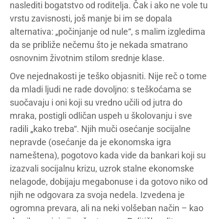
naslediti bogatstvo od roditelja. Čak i ako ne vole tu
vrstu zavisnosti, još manje bi im se dopala
alternativa: „počinjanje od nule“, s malim izgledima
da se približe nečemu što je nekada smatrano
osnovnim životnim stilom srednje klase.
Ove nejednakosti je teško objasniti. Nije reč o tome
da mladi ljudi ne rade dovoljno: s teškoćama se
suočavaju i oni koji su vredno učili od jutra do
mraka, postigli odličan uspeh u školovanju i sve
radili „kako treba“. Njih muči osećanje socijalne
nepravde (osećanje da je ekonomska igra
nameštena), pogotovo kada vide da bankari koji su
izazvali socijalnu krizu, uzrok stalne ekonomske
nelagode, dobijaju megabonuse i da gotovo niko od
njih ne odgovara za svoja nedela. Izvedena je
ogromna prevara, ali na neki volšeban način – kao