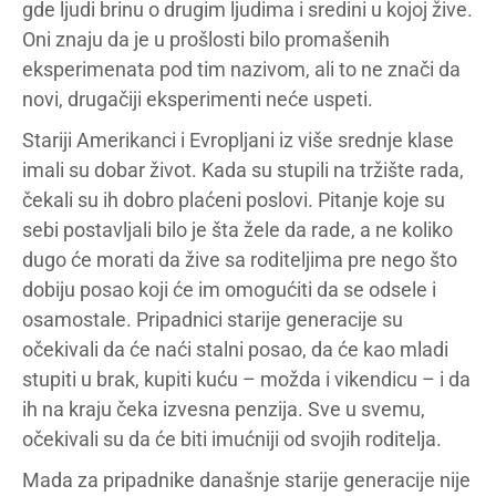
gde ljudi brinu o drugim ljudima i sredini u kojoj žive.
Oni znaju da je u prošlosti bilo promašenih
eksperimenata pod tim nazivom, ali to ne znači da
novi, drugačiji eksperimenti neće uspeti.
Stariji Amerikanci i Evropljani iz više srednje klase
imali su dobar život. Kada su stupili na tržište rada,
čekali su ih dobro plaćeni poslovi. Pitanje koje su
sebi postavljali bilo je šta žele da rade, a ne koliko
dugo će morati da žive sa roditeljima pre nego što
dobiju posao koji će im omogućiti da se odsele i
osamostale. Pripadnici starije generacije su
očekivali da će naći stalni posao, da će kao mladi
stupiti u brak, kupiti kuću – možda i vikendicu – i da
ih na kraju čeka izvesna penzija. Sve u svemu,
očekivali su da će biti imućniji od svojih roditelja.
Mada za pripadnike današnje starije generacije nije