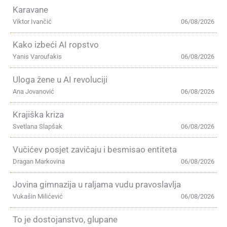
Karavane
Viktor Ivančić
06/08/2026
Kako izbeći AI ropstvo
Yanis Varoufakis
06/08/2026
Uloga žene u AI revoluciji
Ana Jovanović
06/08/2026
Krajiška kriza
Svetlana Slapšak
06/08/2026
Vučićev posjet zavičaju i besmisao entiteta
Dragan Markovina
06/08/2026
Jovina gimnazija u raljama vudu pravoslavlja
Vukašin Milićević
06/08/2026
To je dostojanstvo, glupane