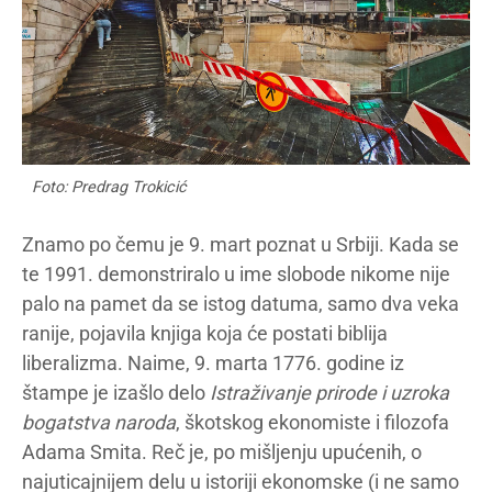
Foto: Predrag Trokicić
Znamo po čemu je 9. mart poznat u Srbiji. Kada se
te 1991. demonstriralo u ime slobode nikome nije
palo na pamet da se istog datuma, samo dva veka
ranije, pojavila knjiga koja će postati biblija
liberalizma. Naime, 9. marta 1776. godine iz
štampe je izašlo delo
Istraživanje prirode i uzroka
bogatstva naroda
, škotskog ekonomiste i filozofa
Adama Smita. Reč je, po mišljenju upućenih, o
najuticajnijem delu u istoriji ekonomske (i ne samo