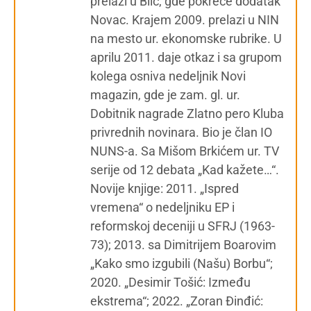
prelazi u Blic, gde pokreće dodatak
Novac. Krajem 2009. prelazi u NIN
na mesto ur. ekonomske rubrike. U
aprilu 2011. daje otkaz i sa grupom
kolega osniva nedeljnik Novi
magazin, gde je zam. gl. ur.
Dobitnik nagrade Zlatno pero Kluba
privrednih novinara. Bio je član IO
NUNS-a. Sa Mišom Brkićem ur. TV
serije od 12 debata „Kad kažete…“.
Novije knjige: 2011. „Ispred
vremena“ o nedeljniku EP i
reformskoj deceniji u SFRJ (1963-
73); 2013. sa Dimitrijem Boarovim
„Kako smo izgubili (Našu) Borbu“;
2020. „Desimir Tošić: Između
ekstrema“; 2022. „Zoran Đinđić: