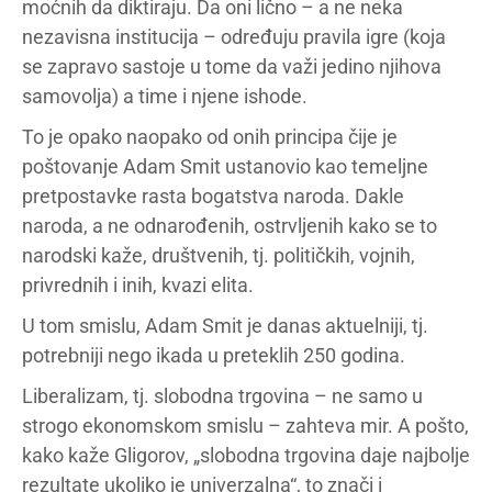
moćnih da diktiraju. Da oni lično – a ne neka
nezavisna institucija – određuju pravila igre (koja
se zapravo sastoje u tome da važi jedino njihova
samovolja) a time i njene ishode.
To je opako naopako od onih principa čije je
poštovanje Adam Smit ustanovio kao temeljne
pretpostavke rasta bogatstva naroda. Dakle
naroda, a ne odnarođenih, ostrvljenih kako se to
narodski kaže, društvenih, tj. političkih, vojnih,
privrednih i inih, kvazi elita.
U tom smislu, Adam Smit je danas aktuelniji, tj.
potrebniji nego ikada u preteklih 250 godina.
Liberalizam, tj. slobodna trgovina – ne samo u
strogo ekonomskom smislu – zahteva mir. A pošto,
kako kaže Gligorov, „slobodna trgovina daje najbolje
rezultate ukoliko je univerzalna“, to znači i