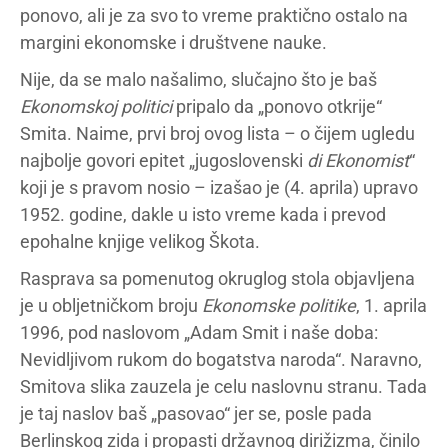
ponovo, ali je za svo to vreme praktično ostalo na
margini ekonomske i društvene nauke.
Nije, da se malo našalimo, slučajno što je baš
Ekonomskoj politici
pripalo da „ponovo otkrije“
Smita. Naime, prvi broj ovog lista – o čijem ugledu
najbolje govori epitet „jugoslovenski
di Ekonomist
“
koji je s pravom nosio – izašao je (4. aprila) upravo
1952. godine, dakle u isto vreme kada i prevod
epohalne knjige velikog Škota.
Rasprava sa pomenutog okruglog stola objavljena
je u obljetničkom broju
Ekonomske politike
, 1. aprila
1996, pod naslovom „Adam Smit i naše doba:
Nevidljivom rukom do bogatstva naroda“. Naravno,
Smitova slika zauzela je celu naslovnu stranu. Tada
je taj naslov baš „pasovao“ jer se, posle pada
Berlinskog zida i propasti državnog dirižizma, činilo