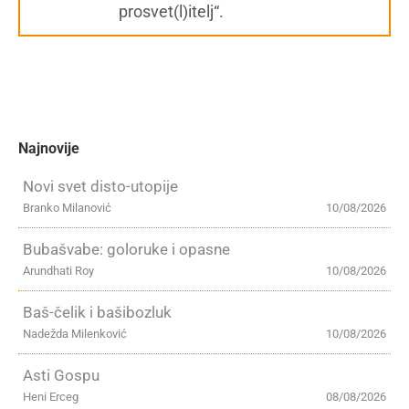
prosvet(l)itelj“.
Najnovije
Novi svet disto-utopije
Branko Milanović
10/08/2026
Bubašvabe: goloruke i opasne
Arundhati Roy
10/08/2026
Baš-čelik i bašibozluk
Nadežda Milenković
10/08/2026
Asti Gospu
Heni Erceg
08/08/2026