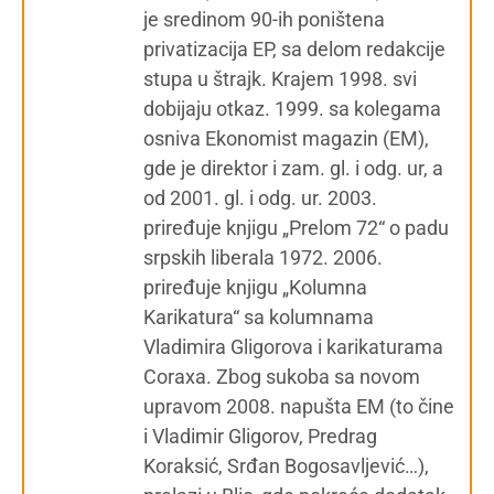
je sredinom 90-ih poništena
privatizacija EP, sa delom redakcije
stupa u štrajk. Krajem 1998. svi
dobijaju otkaz. 1999. sa kolegama
osniva Ekonomist magazin (EM),
gde je direktor i zam. gl. i odg. ur, a
od 2001. gl. i odg. ur. 2003.
priređuje knjigu „Prelom 72“ o padu
srpskih liberala 1972. 2006.
priređuje knjigu „Kolumna
Karikatura“ sa kolumnama
Vladimira Gligorova i karikaturama
Coraxa. Zbog sukoba sa novom
upravom 2008. napušta EM (to čine
i Vladimir Gligorov, Predrag
Koraksić, Srđan Bogosavljević…),