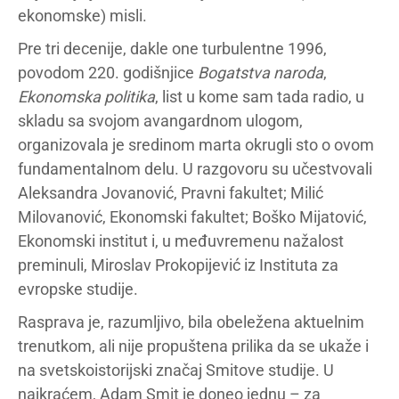
ekonomske) misli.
Pre tri decenije, dakle one turbulentne 1996,
povodom 220. godišnjice
Bogatstva naroda
,
Ekonomska politika
, list u kome sam tada radio, u
skladu sa svojom avangardnom ulogom,
organizovala je sredinom marta okrugli sto o ovom
fundamentalnom delu. U razgovoru su učestvovali
Aleksandra Jovanović, Pravni fakultet; Milić
Milovanović, Ekonomski fakultet; Boško Mijatović,
Ekonomski institut i, u međuvremenu nažalost
preminuli, Miroslav Prokopijević iz Instituta za
evropske studije.
Rasprava je, razumljivo, bila obeležena aktuelnim
trenutkom, ali nije propuštena prilika da se ukaže i
na svetskoistorijski značaj Smitove studije. U
najkraćem, Adam Smit je doneo jednu – za