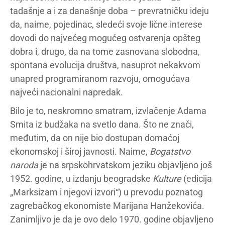
tadašnje a i za današnje doba – prevratničku ideju
da, naime, pojedinac, sledeći svoje lične interese
dovodi do najvećeg mogućeg ostvarenja opšteg
dobra i, drugo, da na tome zasnovana slobodna,
spontana evolucija društva, nasuprot nekakvom
unapred programiranom razvoju, omogućava
najveći nacionalni napredak.
Bilo je to, neskromno smatram, izvlačenje Adama
Smita iz budžaka na svetlo dana. Što ne znači,
međutim, da on nije bio dostupan domaćoj
ekonomskoj i široj javnosti. Naime,
Bogatstvo
naroda
je na srpskohrvatskom jeziku objavljeno još
1952. godine, u izdanju beogradske
Kulture
(edicija
„Marksizam i njegovi izvori“) u prevodu poznatog
zagrebačkog ekonomiste Marijana Hanžekovića.
Zanimljivo je da je ovo delo 1970. godine objavljeno