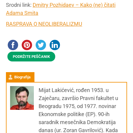
Srodni link:
Dmitry Pozhidaev – Kako (ne) čitati
Adama Smita
RASPRAVA O NEOLIBERALIZMU
PODRŽITE PEŠČANIK
Biografija
Mijat Lakićević, rođen 1953. u
Zaječaru, završio Pravni fakultet u
Beogradu 1975, od 1977. novinar
Ekonomske politike (EP). 90-ih
saradnik mesečnika Demokratija
danas (ur. Zoran Gavrilović). Kada