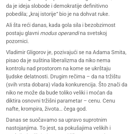
da je ideja slobode i demokratije definitivno
pobedila; „kraj istorije“ bio je na dohvat ruke.
Ali šta reći danas, kada gola sila i bezobzirnost
postaju glavni
modus operandi
na svetskoj
pozornici.
Vladimir Gligorov je, pozivajući se na Adama Smita,
pisao da je suština liberalizma da niko nema
kontrolu nad prostorom na kome se ukrštaju
ljudske delatnosti. Drugim rečima – da na tržištu
(svih vrsta dobara) vlada konkurencija. Što znači da
niko ne može da bude toliko veliki i moćan da
diktira osnovni tržišni parametar – cenu. Cenu
nafte, krompira, života… čega god.
Danas se suočavamo sa upravo suprotnim
nastojanjima. To jest, sa pokušajima velikih i