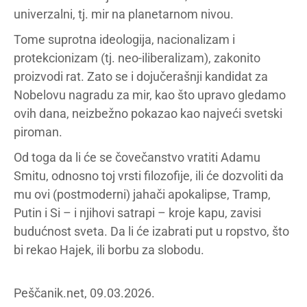
univerzalni, tj. mir na planetarnom nivou.
Tome suprotna ideologija, nacionalizam i
protekcionizam (tj. neo-iliberalizam), zakonito
proizvodi rat. Zato se i dojučerašnji kandidat za
Nobelovu nagradu za mir, kao što upravo gledamo
ovih dana, neizbežno pokazao kao najveći svetski
piroman.
Od toga da li će se čovečanstvo vratiti Adamu
Smitu, odnosno toj vrsti filozofije, ili će dozvoliti da
mu ovi (postmoderni) jahači apokalipse, Tramp,
Putin i Si – i njihovi satrapi – kroje kapu, zavisi
budućnost sveta. Da li će izabrati put u ropstvo, što
bi rekao Hajek, ili borbu za slobodu.
Peščanik.net, 09.03.2026.