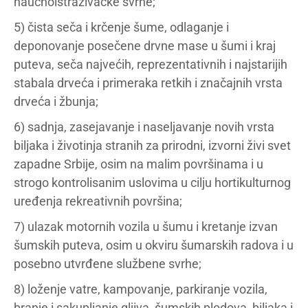
naučnoistraživačke svrhe;
5) čista seča i krčenje šume, odlaganje i
deponovanje posečene drvne mase u šumi i kraj
puteva, seča najvećih, reprezentativnih i najstarijih
stabala drveća i primeraka retkih i značajnih vrsta
drveća i žbunja;
6) sadnja, zasejavanje i naseljavanje novih vrsta
biljaka i životinja stranih za prirodni, izvorni živi svet
zapadne Srbije, osim na malim površinama i u
strogo kontrolisanim uslovima u cilju hortikulturnog
uređenja rekreativnih površina;
7) ulazak motornih vozila u šumu i kretanje izvan
šumskih puteva, osim u okviru šumarskih radova i u
posebno utvrđene službene svrhe;
8) loženje vatre, kampovanje, parkiranje vozila,
branje i sakupljanje gljiva, šumskih plodova, biljaka i