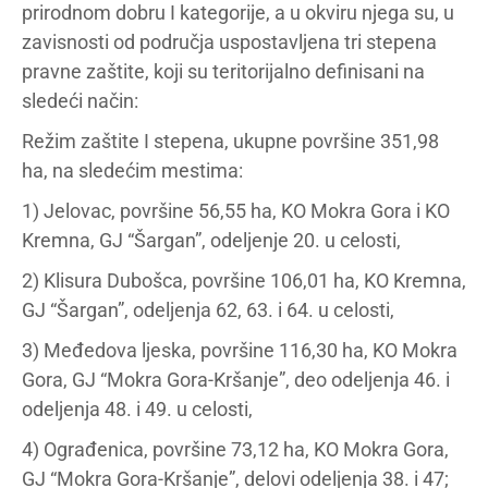
prirodnom dobru I kategorije, a u okviru njega su, u
zavisnosti od područja uspostavljena tri stepena
pravne zaštite, koji su teritorijalno definisani na
sledeći način:
Režim zaštite I stepena, ukupne površine 351,98
ha, na sledećim mestima:
1) Jelovac, površine 56,55 ha, KO Mokra Gora i KO
Kremna, GJ “Šargan”, odeljenje 20. u celosti,
2) Klisura Dubošca, površine 106,01 ha, KO Kremna,
GJ “Šargan”, odeljenja 62, 63. i 64. u celosti,
3) Međedova ljeska, površine 116,30 ha, KO Mokra
Gora, GJ “Mokra Gora-Kršanje”, deo odeljenja 46. i
odeljenja 48. i 49. u celosti,
4) Ograđenica, površine 73,12 ha, KO Mokra Gora,
GJ “Mokra Gora-Kršanje”, delovi odeljenja 38. i 47;