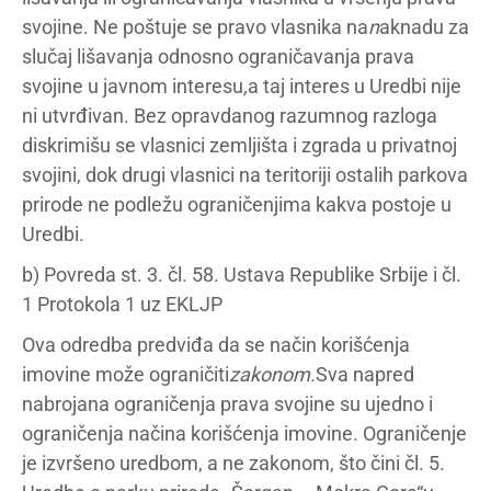
svojine. Ne poštuje se pravo vlasnika na
n
aknadu za
slučaj lišavanja odnosno ograničavanja prava
svojine u javnom interesu
,
a taj interes u Uredbi nije
ni utvrđivan. Bez opravdanog razumnog razloga
diskrimišu se vlasnici zemljišta i zgrada u privatnoj
svojini, dok drugi vlasnici na teritoriji ostalih parkova
prirode ne podležu ograničenjima kakva postoje u
Uredbi.
b) Povreda st. 3. čl. 58. Ustava Republike Srbije i čl.
1 Protokola 1 uz EKLJP
Ova odredba predviđa da se način korišćenja
imovine može ograničiti
zakonom.
Sva napred
nabrojana ograničenja prava svojine su ujedno i
ograničenja načina korišćenja imovine. Ograničenje
je izvršeno uredbom, a ne zakonom, što čini čl. 5.