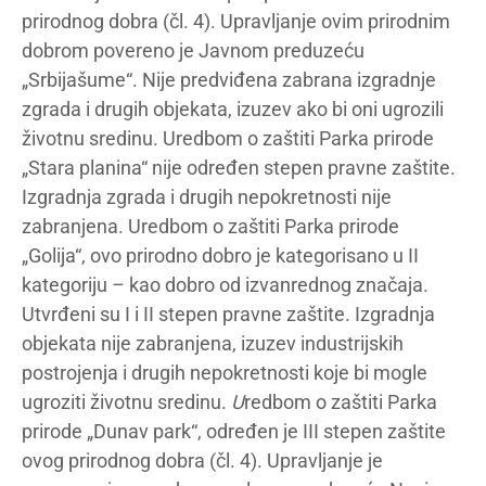
prirodnog dobra (čl. 4). Upravljanje ovim prirodnim
dobrom povereno je Javnom preduzeću
„Srbijašume“. Nije predviđena zabrana izgradnje
zgrada i drugih objekata, izuzev ako bi oni ugrozili
životnu sredinu. Uredbom o zaštiti Parka prirode
„Stara planina“ nije određen stepen pravne zaštite.
Izgradnja zgrada i drugih nepokretnosti nije
zabranjena. Uredbom o zaštiti Parka prirode
„Golija“, ovo prirodno dobro je kategorisano u II
kategoriju – kao dobro od izvanrednog značaja.
Utvrđeni su I i II stepen pravne zaštite. Izgradnja
objekata nije zabranjena, izuzev industrijskih
postrojenja i drugih nepokretnosti koje bi mogle
ugroziti životnu sredinu.
U
redbom o zaštiti Parka
prirode „Dunav park“, određen je III stepen zaštite
ovog prirodnog dobra (čl. 4). Upravljanje je