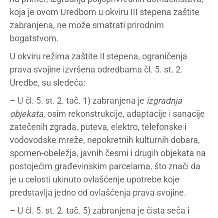
koja je ovom Uredbom u okviru III stepena zaštite
zabranjena, ne može smatrati prirodnim
bogatstvom.
U okviru režima zaštite II stepena, ograničenja
prava svojine izvršena odredbama čl. 5. st. 2.
Uredbe, su sledeća:
– U čl. 5. st. 2. tač. 1) zabranjena je
izgradnja
objekata
, osim rekonstrukcije, adaptacije i sanacije
zatečenih zgrada, puteva, elektro, telefonske i
vodovodske mreže, nepokretnih kulturnih dobara,
spomen-obeležja, javnih česmi i drugih objekata na
postojećim građevinskim parcelama, što znači da
je u celosti ukinuto ovlašćenje upotrebe koje
predstavlja jedno od ovlašćenja prava svojine.
– U čl. 5. st. 2. tač. 5) zabranjena je čista seča i