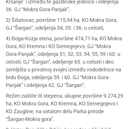
Kršanje” i između te gazdinske jedinice i odeljenja
36. GJ “Mokra Gora-Panjak”,
3) Šišatovac, površine 115,94 ha, KO Mokra Gora,
GJ “Šargan”, odeljenja 34, 35. i 36. u celosti,
4) Đoga-Kozja stena, površine 474,71 ha, KO Mokra
Gora, KO Kremna i KO Semegnjevo, GJ “Mokra
Gora-Panjak”, odeljenja 51, 52, 53, 54, 55, 59 i 60. u
celosti, GJ “Šargan”, odeljenje 65. u celosti i deo
zemljišta u privatnoj svojini između vododelnice na
brdu Đoga, odeljenja 59. i 60. GJ “Mokra Gora-
Panjak” i odeljenja 62. GJ “Šargan”;
Režim zaštite III stepena, ukupne površine 9.274,29
ha, KO Mokra Gora, KO Kremna, KO Semegnjevo i
KO Zaugline, na ostalom delu Parka prirode
“Šargan-Mokra gora”.