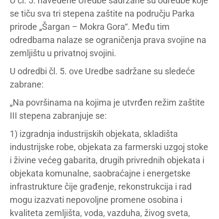
U čl. 5. navedene Uredbe sadržane su odredbe koje
se tiču sva tri stepena zaštite na području Parka
prirode „Šargan – Mokra Gora“. Među tim
odredbama nalaze se ograničenja prava svojine na
zemljištu u privatnoj svojini.
U odredbi čl. 5. ove Uredbe sadržane su sledeće
zabrane:
„Na površinama na kojima je utvrđen režim zaštite
III stepena zabranjuje se:
1) izgradnja industrijskih objekata, skladišta
industrijske robe, objekata za farmerski uzgoj stoke
i živine većeg gabarita, drugih privrednih objekata i
objekata komunalne, saobraćajne i energetske
infrastrukture čije građenje, rekonstrukcija i rad
mogu izazvati nepovoljne promene osobina i
kvaliteta zemljišta, voda, vazduha, živog sveta,