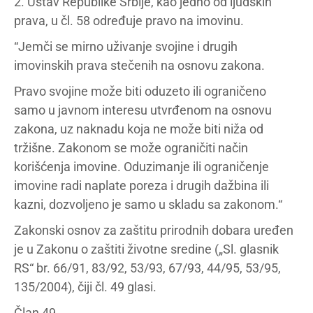
2. Ustav Republike Srbije, kao jedno od ljudskih
prava, u čl. 58 određuje pravo na imovinu.
“Jemči se mirno uživanje svojine i drugih
imovinskih prava stečenih na osnovu zakona.
Pravo svojine može biti oduzeto ili ograničeno
samo u javnom interesu utvrđenom na osnovu
zakona, uz naknadu koja ne može biti niža od
tržišne. Zakonom se može ograničiti način
korišćenja imovine. Oduzimanje ili ograničenje
imovine radi naplate poreza i drugih dažbina ili
kazni, dozvoljeno je samo u skladu sa zakonom.“
Zakonski osnov za zaštitu prirodnih dobara uređen
je u Zakonu o zaštiti životne sredine („Sl. glasnik
RS“ br. 66/91, 83/92, 53/93, 67/93, 44/95, 53/95,
135/2004), čiji čl. 49 glasi.
Član 49