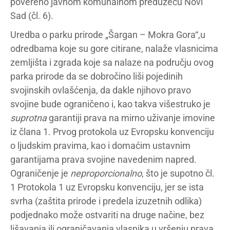
povereno javnom komunalnom preduzeću Novi
Sad (čl. 6).
Uredba o parku prirode „Šargan – Mokra Gora“
,
u
odredbama koje su gore citirane, nalaže vlasnicima
zemljišta i zgrada koje sa nalaze na području ovog
parka prirode da se dobročino liši pojedinih
svojinskih ovlašćenja, da dakle njihovo pravo
svojine bude ograničeno i, kao takva višestruko je
suprotna
garantiji prava na mirno uživanje imovine
iz člana 1. Prvog protokola uz Evropsku konvenciju
o ljudskim pravima
,
kao i domaćim ustavnim
garantijama prava svojine navedenim napred.
Ograničenje je
neproporcionalno
, što je supotno čl.
1 Protokola 1 uz Evropsku konvenciju, jer se ista
svrha (zaštita prirode i predela izuzetnih odlika)
podjednako može ostvariti na druge načine, bez
lišavanja ili ograničavanja vlasnika u vršenju prava