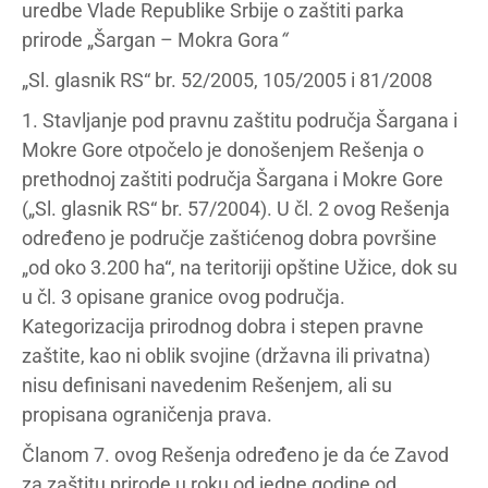
uredbe Vlade Republike Srbije o zaštiti parka
prirode „Šargan – Mokra Gora
“
„Sl. glasnik RS“ br. 52/2005, 105/2005 i 81/2008
1. Stavljanje pod pravnu zaštitu područja Šargana i
Mokre Gore otpočelo je donošenjem Rešenja o
prethodnoj zaštiti područja Šargana i Mokre Gore
(„Sl. glasnik RS“ br. 57/2004). U čl. 2 ovog Rešenja
određeno je područje zaštićenog dobra površine
„od oko 3.200 ha“, na teritoriji opštine Užice, dok su
u čl. 3 opisane granice ovog područja.
Kategorizacija prirodnog dobra i stepen pravne
zaštite, kao ni oblik svojine (državna ili privatna)
nisu definisani navedenim Rešenjem, ali su
propisana ograničenja prava.
Članom 7. ovog Rešenja određeno je da će Zavod
za zaštitu prirode u roku od jedne godine od