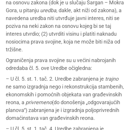
na osnovu zakona (dok je u slučaju Šargan – Mokra
Gora, u pitanju
uredba
, dakle, akt niži od zakona), a
navedena uredba niti utvrđuje javni interes, niti se
poziva na neki zakon na osnovu kojeg bi se taj
interes utvrdio; (2) utvrditi visinu i platiti naknadu
nosiocima prava svojine, koja ne može biti niža od
tržišne.
Ograničenja prava svojine su u većini nabrojanih
odredaba čl. 5. ove Uredbe očigledna:
– U čl. 5. st. 1. tač. 2. Uredbe zabranjena je
trajno
ne samo izgradnja nego i rekonstrukcija stambenih,
ekonomskih i pomoćnih objekata van građevinskih
reona, a
privremeno
(do donošenja „odgovarajućih
planova“) zabranjena je i izgradnja poljoprivrednih
domaćinstava van građevinskih reona.
– U čl. 5. st. 1. tač. 4. Uredbe zabranjena je