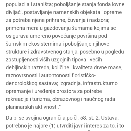
populacija i staništa; poboljšanje stanja fonda lovne
divljači, postavljanje namenskih objekata i opreme
za potrebe njene prihrane, čuvanja i nadzora;
primena mera u gazdovanju šumama kojima se
osigurava umereno povećanje površina pod
šumskim ekosistemima i poboljšanje njihove
strukture i zdravstvenog stanja, posebno u pogledu
zastupljenosti viših uzgojnih tipova i većih
debljinskih razreda, količine i kvaliteta drvne mase,
raznovrsnosti i autohtonosti florističko-
dendrološkog sastava; izgradnja, infrastrukturno
opremanje i uređenje prostora za potrebe
rekreacije i turizma, obrazovnog i naučnog rada i
planinarskih aktivnosti.“
Da bi se svojina ograničila
,
po čl. 58. st. 2. Ustava,
potrebno je najpre (1) utvrditi javni interes za to, i to