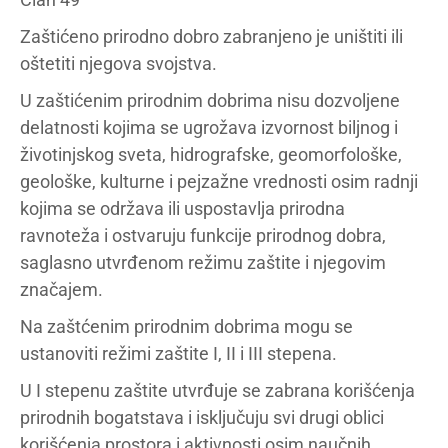
Zaštićeno prirodno dobro zabranjeno je uništiti ili
oštetiti njegova svojstva.
U zaštićenim prirodnim dobrima nisu dozvoljene
delatnosti kojima se ugrožava izvornost biljnog i
životinjskog sveta, hidrografske, geomorfološke,
geološke, kulturne i pejzažne vrednosti osim radnji
kojima se održava ili uspostavlja prirodna
ravnoteža i ostvaruju funkcije prirodnog dobra,
saglasno utvrđenom režimu zaštite i njegovim
značajem.
Na zaštćenim prirodnim dobrima mogu se
ustanoviti režimi zaštite I, II i III stepena.
U I stepenu zaštite utvrđuje se zabrana korišćenja
prirodnih bogatstava i isključuju svi drugi oblici
korišćenja prostora i aktivnosti osim naučnih