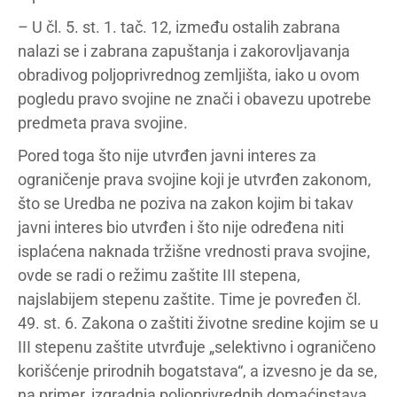
– U čl. 5. st. 1. tač. 12, između ostalih zabrana
nalazi se i zabrana zapuštanja i zakorovljavanja
obradivog poljoprivrednog zemljišta, iako u ovom
pogledu pravo svojine ne znači i obavezu upotrebe
predmeta prava svojine.
Pored toga što nije utvrđen javni interes za
ograničenje prava svojine koji je utvrđen zakonom,
što se Uredba ne poziva na zakon kojim bi takav
javni interes bio utvrđen i što nije određena niti
isplaćena naknada tržišne vrednosti prava svojine,
ovde se radi o režimu zaštite III stepena,
najslabijem stepenu zaštite. Time je povređen čl.
49. st. 6. Zakona o zaštiti životne sredine kojim se u
III stepenu zaštite utvrđuje „selektivno i ograničeno
korišćenje prirodnih bogatstava“, a izvesno je da se,
na primer, izgradnja poljoprivrednih domaćinstava,