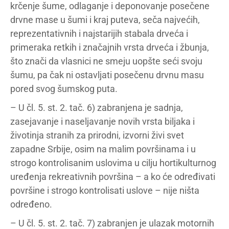
krčenje šume, odlaganje i deponovanje posečene
drvne mase u šumi i kraj puteva, seča najvećih,
reprezentativnih i najstarijih stabala drveća i
primeraka retkih i značajnih vrsta drveća i žbunja,
što znači da vlasnici ne smeju uopšte seći svoju
šumu, pa čak ni ostavljati posečenu drvnu masu
pored svog šumskog puta.
– U čl. 5. st. 2. tač. 6) zabranjena je sadnja,
zasejavanje i naseljavanje novih vrsta biljaka i
životinja stranih za prirodni, izvorni živi svet
zapadne Srbije, osim na malim površinama i u
strogo kontrolisanim uslovima u cilju hortikulturnog
uređenja rekreativnih površina – a ko će određivati
površine i strogo kontrolisati uslove – nije ništa
određeno.
– U čl. 5. st. 2. tač. 7) zabranjen je ulazak motornih