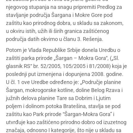
njegovog stupanja na snagu pripremiti Predlog za
stavljanje područja Šargana i Mokre Gore pod
zaštitu kao prirodnog dobra, u skladu sa zakonom,
u okviru istih, užih ili širih granica zaštićenog
područja datih okvirno u članu 3. Rešenja.
Potom je Vlada Republike Srbije donela Uredbu o
zaštiti parka prirode „Šargan – Mokra Gora“, („Sl.
glasnik RS“ br. 52/2005, 105/2005 i 81/2008) koja je
poslednji put izmenjena i dopunjena 2008. godine.
U čl. 1 ove Uredbe određeno je: „Područje planine
Šargan, mokrogorske kotline, doline Belog Rzava i
južnih delova planine Tare sa Dobrim i Ljutim
poljem i dolinom potoka Bratešina, stavlja se pod
zaštitu kao Park prirode “Šargan-Mokra Gora” i
utvrđuje kao zaštićeno prirodno dobro od izuzetnog
značaja, odnosno I kategorije, što nije u skladu sa