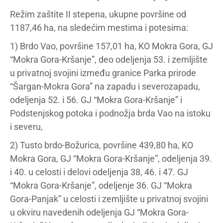
Režim zaštite II stepena, ukupne površine od
1187,46 ha, na sledećim mestima i potesima:
1) Brdo Vao, površine 157,01 ha, KO Mokra Gora, GJ
“Mokra Gora-Kršanje”, deo odeljenja 53. i zemljište
u privatnoj svojini između granice Parka prirode
“Šargan-Mokra Gora” na zapadu i severozapadu,
odeljenja 52. i 56. GJ “Mokra Gora-Kršanje” i
Podstenjskog potoka i podnožja brda Vao na istoku
i severu,
2) Tusto brdo-Božurica, površine 439,80 ha, KO
Mokra Gora, GJ “Mokra Gora-Kršanje”, odeljenja 39.
i 40. u celosti i delovi odeljenja 38, 46. i 47. GJ
“Mokra Gora-Kršanje”, odeljenje 36. GJ “Mokra
Gora-Panjak” u celosti i zemljište u privatnoj svojini
u okviru navedenih odeljenja GJ “Mokra Gora-