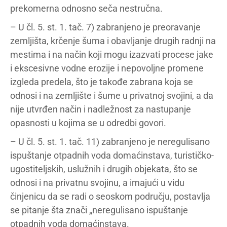
prekomerna odnosno seča nestručna.
– U čl. 5. st. 1. tač. 7) zabranjeno je preoravanje
zemljišta, krčenje šuma i obavljanje drugih radnji na
mestima i na način koji mogu izazvati procese jake
i ekscesivne vodne erozije i nepovoljne promene
izgleda predela, što je takođe zabrana koja se
odnosi i na zemljište i šume u privatnoj svojini, a da
nije utvrđen način i nadležnost za nastupanje
opasnosti u kojima se u odredbi govori.
– U čl. 5. st. 1. tač. 11) zabranjeno je neregulisano
ispuštanje otpadnih voda domaćinstava, turističko-
ugostiteljskih, uslužnih i drugih objekata, što se
odnosi i na privatnu svojinu, a imajući u vidu
činjenicu da se radi o seoskom području, postavlja
se pitanje šta znači „neregulisano ispuštanje
otpadnih voda domaćinstava.