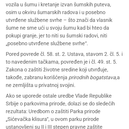
vozila u šumu i kretanje izvan šumskih puteva,
osim u okviru šumarskih radova i u posebno
utvrđene službene svrhe – što znači da vlasnik
šume ne sme ući u svoju šumu kad bi hteo da
pokupi granje, jer to niti su šumski radovi, niti
„posebno utvrđene službene svrhe“.
Pored povrede čl. 58. st. 2. Ustava, stavom 2. čl. 5. i
to navedenim tačkama, povređen je i čl. 49. st. 5.
Zakona o zaštiti životne sredine koji utvrđuje,
takođe, zabranu korišćenja
prirodnih bogatstava,
a
ne zemljišta u privatnoj svojini
.
Ako se uporede ostale uredbe Vlade Republike
Srbije o parkovima prirode, dolazi se do sledećih
rezultata: Uredbom o zaštiti Parka prirode
„Sićevačka klisura“, u ovom parku prirode
ustanovljeni su II i III stepen pravne zaštite