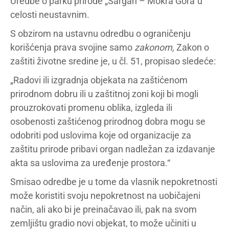
Uredbe o parku prirode „Šargan – Mokra Gora“u
celosti neustavnim.
S obzirom na ustavnu odredbu o ograničenju
korišćenja prava svojine samo
zakonom,
Zakon o
zaštiti životne sredine je, u čl. 51, propisao sledeće:
„Radovi ili izgradnja objekata na zaštićenom
prirodnom dobru ili u zaštitnoj zoni koji bi mogli
prouzrokovati promenu oblika, izgleda ili
osobenosti zaštićenog prirodnog dobra mogu se
odobriti pod uslovima koje od organizacije za
zaštitu prirode pribavi organ nadležan za izdavanje
akta sa uslovima za uređenje prostora.“
Smisao odredbe je u tome da vlasnik nepokretnosti
može koristiti svoju nepokretnost na uobičajeni
način, ali ako bi je preinačavao ili, pak na svom
zemljištu gradio novi objekat, to može učiniti u