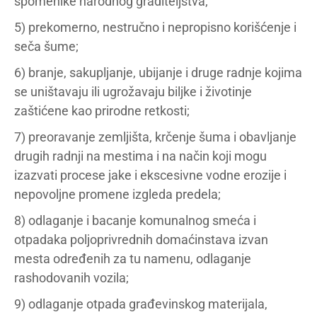
spomenike narodnog graditeljstva;
5) prekomerno, nestručno i nepropisno korišćenje i
seča šume;
6) branje, sakupljanje, ubijanje i druge radnje kojima
se uništavaju ili ugrožavaju biljke i životinje
zaštićene kao prirodne retkosti;
7) preoravanje zemljišta, krčenje šuma i obavljanje
drugih radnji na mestima i na način koji mogu
izazvati procese jake i ekscesivne vodne erozije i
nepovoljne promene izgleda predela;
8) odlaganje i bacanje komunalnog smeća i
otpadaka poljoprivrednih domaćinstava izvan
mesta određenih za tu namenu, odlaganje
rashodovanih vozila;
9) odlaganje otpada građevinskog materijala,