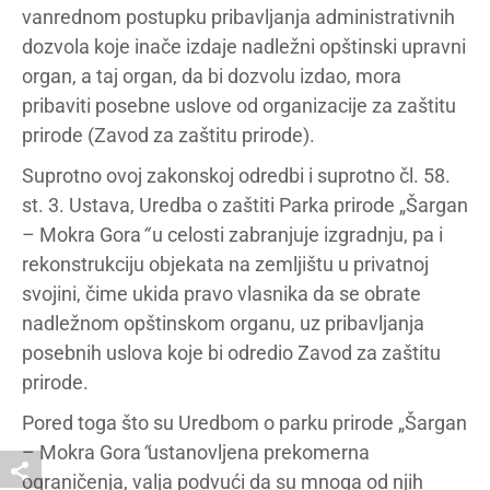
vanrednom postupku pribavljanja administrativnih
dozvola koje inače izdaje nadležni opštinski upravni
organ, a taj organ, da bi dozvolu izdao, mora
pribaviti posebne uslove od organizacije za zaštitu
prirode (Zavod za zaštitu prirode).
Suprotno ovoj zakonskoj odredbi i suprotno čl. 58.
st. 3. Ustava, Uredba o zaštiti Parka prirode „Šargan
– Mokra Gora
“
u celosti zabranjuje izgradnju, pa i
rekonstrukciju objekata na zemljištu u privatnoj
svojini, čime ukida pravo vlasnika da se obrate
nadležnom opštinskom organu, uz pribavljanja
posebnih uslova koje bi odredio Zavod za zaštitu
prirode.
Pored toga što su Uredbom o parku prirode „Šargan
– Mokra Gora
“
ustanovljena prekomerna
ograničenja, valja podvući da su mnoga od njih