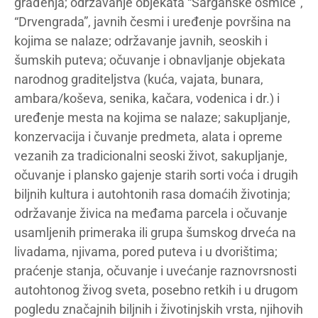
građenja; održavanje objekata “Šarganske osmice”,
“Drvengrada”, javnih česmi i uređenje površina na
kojima se nalaze; održavanje javnih, seoskih i
šumskih puteva; očuvanje i obnavljanje objekata
narodnog graditeljstva (kuća, vajata, bunara,
ambara/koševa, senika, kačara, vodenica i dr.) i
uređenje mesta na kojima se nalaze; sakupljanje,
konzervacija i čuvanje predmeta, alata i opreme
vezanih za tradicionalni seoski život, sakupljanje,
očuvanje i plansko gajenje starih sorti voća i drugih
biljnih kultura i autohtonih rasa domaćih životinja;
održavanje živica na međama parcela i očuvanje
usamljenih primeraka ili grupa šumskog drveća na
livadama, njivama, pored puteva i u dvorištima;
praćenje stanja, očuvanje i uvećanje raznovrsnosti
autohtonog živog sveta, posebno retkih i u drugom
pogledu značajnih biljnih i životinjskih vrsta, njihovih