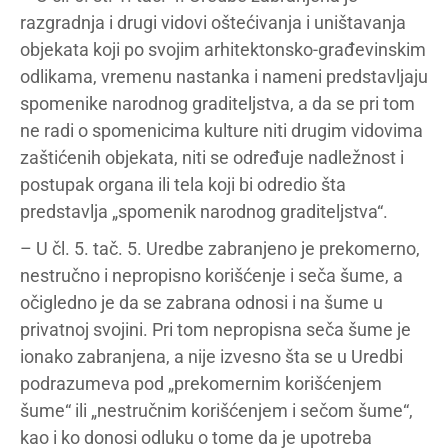
razgradnja i drugi vidovi oštećivanja i uništavanja
objekata koji po svojim arhitektonsko-građevinskim
odlikama, vremenu nastanka i nameni predstavljaju
spomenike narodnog graditeljstva, a da se pri tom
ne radi o spomenicima kulture niti drugim vidovima
zaštićenih objekata, niti se određuje nadležnost i
postupak organa ili tela koji bi odredio šta
predstavlja „spomenik narodnog graditeljstva“.
– U čl. 5. tač. 5. Uredbe zabranjeno je prekomerno,
nestručno i nepropisno korišćenje i seča šume, a
očigledno je da se zabrana odnosi i na šume u
privatnoj svojini. Pri tom nepropisna seča šume je
ionako zabranjena, a nije izvesno šta se u Uredbi
podrazumeva pod „prekomernim korišćenjem
šume“ ili „nestručnim korišćenjem i sečom šume“,
kao i ko donosi odluku o tome da je upotreba