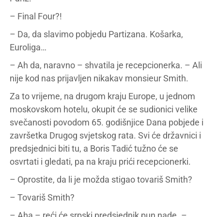
– Final Four?!
– Da, da slavimo pobjedu Partizana. Košarka,
Euroliga…
– Ah da, naravno – shvatila je recepcionerka. – Ali
nije kod nas prijavljen nikakav monsieur Smith.
Za to vrijeme, na drugom kraju Europe, u jednom
moskovskom hotelu, okupit će se sudionici velike
svečanosti povodom 65. godišnjice Dana pobjede i
završetka Drugog svjetskog rata. Svi će državnici i
predsjednici biti tu, a Boris Tadić tužno će se
osvrtati i gledati, pa na kraju prići recepcionerki.
– Oprostite, da li je možda stigao tovariš Smith?
– Tovariš Smith?
– Aha – reći će srpski predsjednik pun nade. –