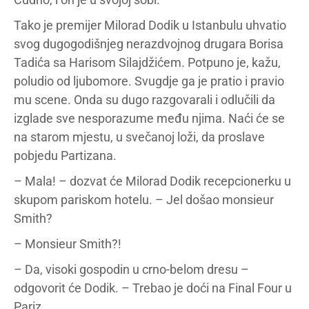
Tako je premijer Milorad Dodik u Istanbulu uhvatio
svog dugogodišnjeg nerazdvojnog drugara Borisa
Tadića sa Harisom Silajdžićem. Potpuno je, kažu,
poludio od ljubomore. Svugdje ga je pratio i pravio
mu scene. Onda su dugo razgovarali i odlučili da
izglade sve nesporazume među njima. Naći će se
na starom mjestu, u svečanoj loži, da proslave
pobjedu Partizana.
– Mala! – dozvat će Milorad Dodik recepcionerku u
skupom pariskom hotelu. – Jel došao monsieur
Smith?
– Monsieur Smith?!
– Da, visoki gospodin u crno-belom dresu –
odgovorit će Dodik. – Trebao je doći na Final Four u
Pariz.