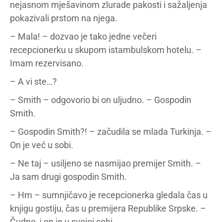
nejasnom mješavinom zlurade pakosti i sažaljenja
pokazivali prstom na njega.
– Mala! – dozvao je tako jedne večeri
recepcionerku u skupom istambulskom hotelu. –
Imam rezervisano.
– A vi ste…?
– Smith – odgovorio bi on uljudno. – Gospodin
Smith.
– Gospodin Smith?! – začudila se mlada Turkinja. –
On je već u sobi.
– Ne taj – usiljeno se nasmijao premijer Smith. –
Ja sam drugi gospodin Smith.
– Hm – sumnjičavo je recepcionerka gledala čas u
knjigu gostiju, čas u premijera Republike Srpske. –
Čudno, i on je u svojoj sobi.