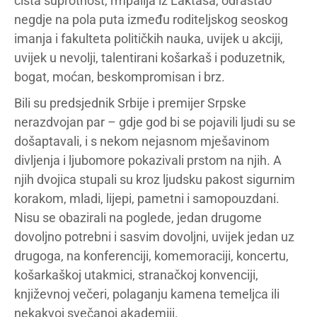
čista suprotnost, rmpalija iz Laktaša, odrastao
negdje na pola puta između roditeljskog seoskog
imanja i fakulteta političkih nauka, uvijek u akciji,
uvijek u nevolji, talentirani košarkaš i poduzetnik,
bogat, moćan, beskompromisan i brz.
Bili su predsjednik Srbije i premijer Srpske
nerazdvojan par – gdje god bi se pojavili ljudi su se
došaptavali, i s nekom nejasnom mješavinom
divljenja i ljubomore pokazivali prstom na njih. A
njih dvojica stupali su kroz ljudsku pakost sigurnim
korakom, mladi, lijepi, pametni i samopouzdani.
Nisu se obazirali na poglede, jedan drugome
dovoljno potrebni i sasvim dovoljni, uvijek jedan uz
drugoga, na konferenciji, komemoraciji, koncertu,
košarkaškoj utakmici, stranačkoj konvenciji,
književnoj večeri, polaganju kamena temeljca ili
nekakvoj svečanoj akademiji.