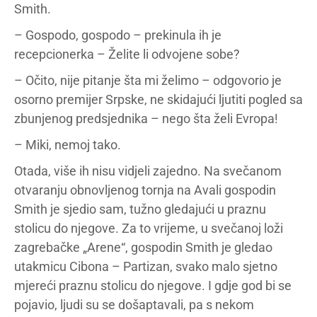
Smith.
– Gospodo, gospodo – prekinula ih je
recepcionerka – Želite li odvojene sobe?
– Očito, nije pitanje šta mi želimo – odgovorio je
osorno premijer Srpske, ne skidajući ljutiti pogled sa
zbunjenog predsjednika – nego šta želi Evropa!
– Miki, nemoj tako.
Otada, više ih nisu vidjeli zajedno. Na svečanom
otvaranju obnovljenog tornja na Avali gospodin
Smith je sjedio sam, tužno gledajući u praznu
stolicu do njegove. Za to vrijeme, u svečanoj loži
zagrebačke „Arene“, gospodin Smith je gledao
utakmicu Cibona – Partizan, svako malo sjetno
mjereći praznu stolicu do njegove. I gdje god bi se
pojavio, ljudi su se došaptavali, pa s nekom