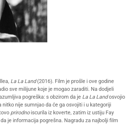
llea,
La La Land
(2016). Film je prošle i ove godine
dio sve milijune koje je mogao zaraditi. Na dodjeli
azumljiva pogreška: s obzirom da je
La La Land
osvojio
tko nije sumnjao da će ga osvojiti i u kategoriji
otovo
prirodno
iscurila iz koverte, zatim iz ustiju Fay
 da je informacija pogrešna. Nagradu za najbolji film