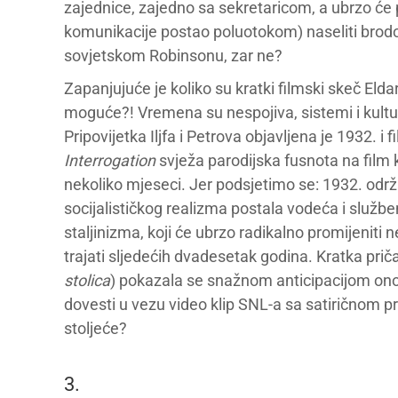
zajednice, zajedno sa sekretaricom, a ubrzo će 
komunikacije postao poluotokom) naseliti brod
sovjetskom Robinsonu, zar ne?
Zapanjujuće je koliko su kratki filmski skeč Elda
moguće?! Vremena su nespojiva, sistemi i kulture 
Pripovijetka Iljfa i Petrova objavljena je 1932. i 
Interrogation
svježa parodijska fusnota na film k
nekoliko mjeseci. Jer podsjetimo se: 1932. održ
socijalističkog realizma postala vodeća i služ
staljinizma, koji će ubrzo radikalno promijeniti
trajati sljedećih dvadesetak godina. Kratka priča 
stolica
) pokazala se snažnom anticipacijom onog
dovesti u vezu video klip SNL-a sa satiričnom pri
stoljeće?
3.