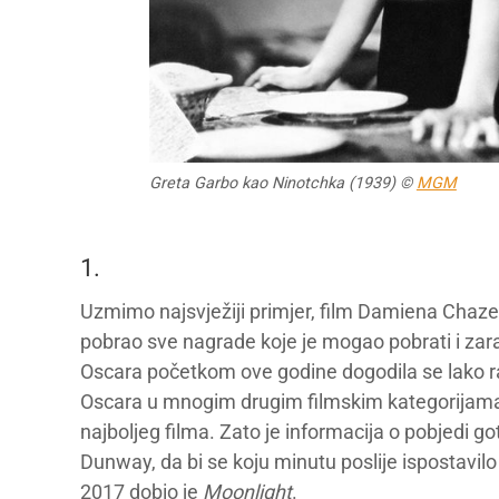
Greta Garbo kao Ninotchka (1939) ©
MGM
1.
Uzmimo najsvježiji primjer, film Damiena Chaze
pobrao sve nagrade koje je mogao pobrati i zara
Oscara početkom ove godine dogodila se lako r
Oscara u mnogim drugim filmskim kategorijama ni
najboljeg filma. Zato je informacija o pobjedi g
Dunway, da bi se koju minutu poslije ispostavilo
2017 dobio je
Moonlight
.