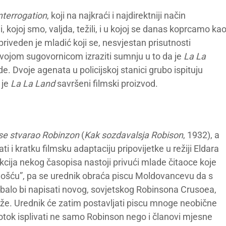
nterrogation
, koji na najkraći i najdirektniji način
 kojoj smo, valjda, težili, i u kojoj se danas koprcamo ka
cu priveden je mladić koji se, nesvjestan prisutnosti
vojom sugovornicom izraziti sumnju u to da je
La La
de. Dvoje agenata u policijskoj stanici grubo ispituju
 je
La La Land
savršeni filmski proizvod.
se stvarao Robinzon
(
Kak sozdavalsja Robison
, 1932), a
 i kratku filmsku adaptaciju pripovijetke u režiji Eldara
cija nekog časopisa nastoji privući mlade čitaoce koje
ljnošću”, pa se urednik obraća piscu Moldovancevu da s
balo bi napisati novog, sovjetskog Robinsona Crusoea,
laže. Urednik će zatim postavljati piscu mnoge neobične
otok isplivati ne samo Robinson nego i članovi mjesne