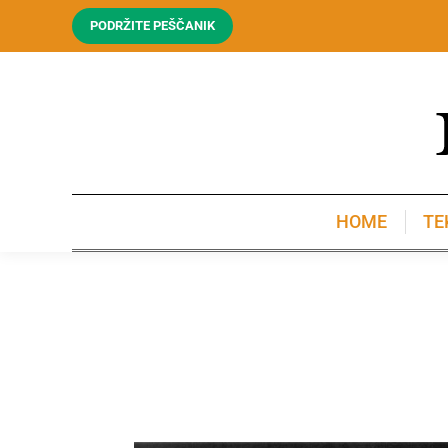
PODRŽITE PEŠČANIK
HOME
TE
HOME
TE