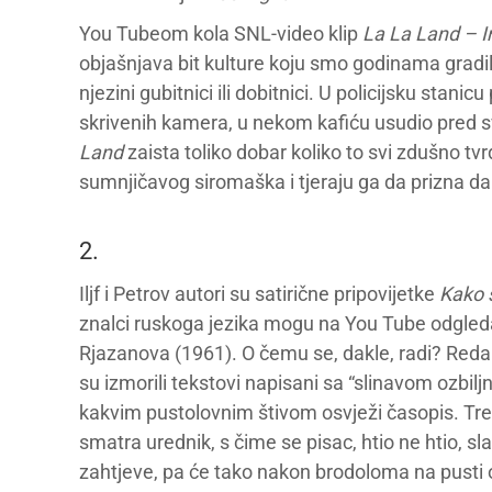
You Tubeom kola SNL-video klip
La La Land – I
objašnjava bit kulture koju smo godinama gradili,
njezini gubitnici ili dobitnici. U policijsku stani
skrivenih kamera, u nekom kafiću usudio pred s
Land
zaista toliko dobar koliko to svi zdušno tvr
sumnjičavog siromaška i tjeraju ga da prizna da
2.
Iljf i Petrov autori su satirične pripovijetke
Kako 
znalci ruskoga jezika mogu na You Tube odgledati
Rjazanova (1961). O čemu se, dakle, radi? Redak
su izmorili tekstovi napisani sa “slinavom ozbi
kakvim pustolovnim štivom osvježi časopis. Tre
smatra urednik, s čime se pisac, htio ne htio, s
zahtjeve, pa će tako nakon brodoloma na pusti 