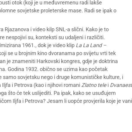
pusti otok (koji je u međuvremenu radi lakše
olomne sovjetske proleterske mase. Radi se ipak o
ra Rjazanova i video kilp SNL-a slični. Kako je to
nespojivi su, konteksti su udaljeni i različiti.
filmizirana 1961., dok je video klip
La La Land –
oji se u brojnim kino dvoranama po svijetu vrti tek
an je znameniti Harkovski kongres, gdje je doktrina
bena. Godina 1932. obično se uzima kao početak
 ne samo sovjetsku nego i druge komunističke kulture, i
Iljfa i Petrova (kao i njihovi romani
Zlatno tele
i
Dvanaes
a što će tek uslijediti. Pa ipak, kako se usuđujem
čom Iljfa i Petrova? Jesam li uopće provjerila koje je vani