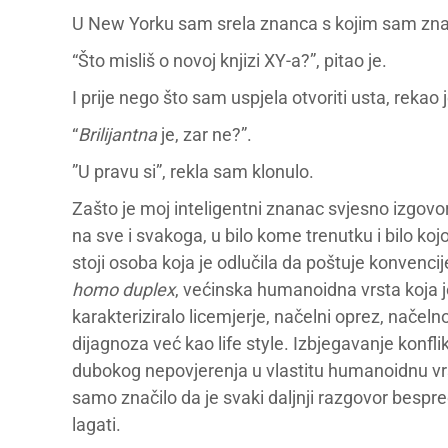
U New Yorku sam srela znanca s kojim sam znala
“Što misliš o novoj knjizi XY-a?”, pitao je.
I prije nego što sam uspjela otvoriti usta, rekao 
“
Brilijantna
je, zar ne?”.
”U pravu si”, rekla sam klonulo.
Zašto je moj inteligentni znanac svjesno izgovori
na sve i svakoga, u bilo kome trenutku i bilo
stoji osoba koja je odlučila da poštuje konvenc
homo duplex
, većinska humanoidna vrsta koja j
karakteriziralo licemjerje, načelni oprez, načeln
dijagnoza već kao life style. Izbjegavanje konfl
dubokog nepovjerenja u vlastitu humanoidnu vr
samo značilo da je svaki daljnji razgovor bespr
lagati.