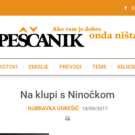
KSTOVI
EMISIJE
PREVODI
TEME
KNJIG
KSTOVI
EMISIJE
PREVODI
TEME
KNJIG
Na klupi s Ninočkom
DUBRAVKA UGREŠIĆ
18/09/2017