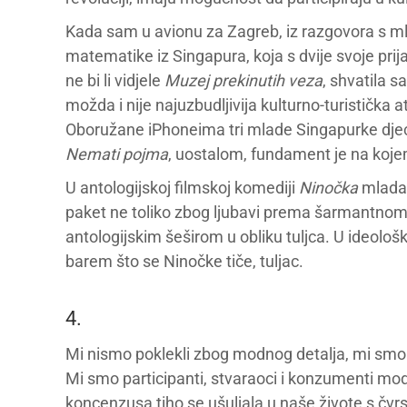
Kada sam u avionu za Zagreb, iz razgovora s m
matematike iz Singapura, koja s dvije svoje prija
ne bi li vidjele
Muzej prekinutih veza
, shvatila s
možda i nije najuzbudljivija kulturno-turistička 
Oboružane iPhoneima tri mlade Singapurke dje
Nemati pojma
, uostalom, fundament je na koje
U antologijskoj filmskoj komediji
Ninočka
mlada 
paket ne toliko zbog ljubavi prema šarmantnom 
antologijskim šeširom u obliku tuljca. U ideološ
barem što se Ninočke tiče, tuljac.
4.
Mi nismo poklekli zbog modnog detalja, mi smo s
Mi smo participanti, stvaraoci i konzumenti mo
koncenzusa tiho se ušuljala u naše živote s č