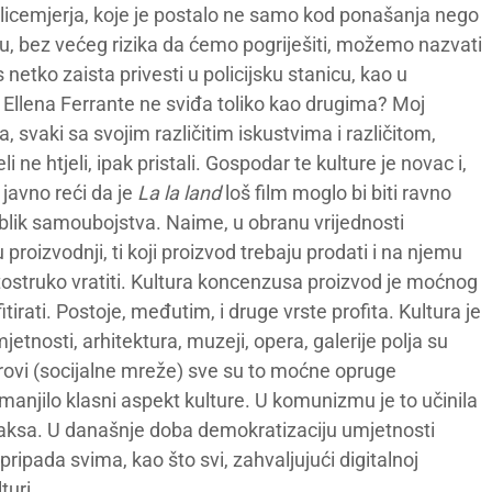
licemjerja, koje je postalo ne samo kod ponašanja nego
ju, bez većeg rizika da ćemo pogriješiti, možemo nazvati
etko zaista privesti u policijsku stanicu, kao u
llena Ferrante ne sviđa toliko kao drugima? Moj
a, svaki sa svojim različitim iskustvima i različitom,
i ne htjeli, ipak pristali. Gospodar te kulture je novac i,
 javno reći da je
La la land
loš film moglo bi biti ravno
blik samoubojstva. Naime, u obranu vrijednosti
u proizvodnji, ti koji proizvod trebaju prodati i na njemu
 stostruko vratiti. Kultura koncenzusa proizvod je moćnog
fitirati. Postoje, međutim, i druge vrste profita. Kultura je
mjetnosti, arhitektura, muzeji, opera, galerije polja su
 žanrovi (socijalne mreže) sve su to moćne opruge
smanjilo klasni aspekt kulture. U komunizmu je to učinila
praksa. U današnje doba demokratizaciju umjetnosti
pripada svima, kao što svi, zahvaljujući digitalnoj
turi.