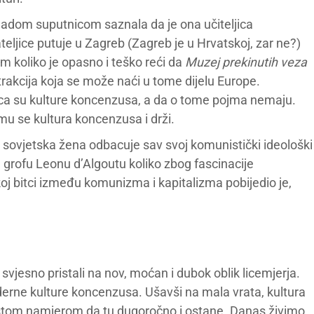
ladom suputnicom saznala da je ona učiteljica
teljice putuje u Zagreb (Zagreb je u Hrvatskoj, zar ne?)
am koliko je opasno i teško reći da
Muzej prekinutih veza
atrakcija koja se može naći u tome dijelu Europe.
ca su kulture koncenzusa, a da o tome pojma nemaju.
mu se kultura koncenzusa i drži.
sovjetska žena odbacuje sav svoj komunistički ideološki
grofu Leonu d’Algoutu koliko zbog fascinacije
koj bitci između komunizma i kapitalizma pobijedio je,
vjesno pristali na nov, moćan i dubok oblik licemjerja.
derne kulture koncenzusa. Ušavši na mala vrata, kultura
vrstom namjerom da tu dugoročno i ostane. Danas živimo