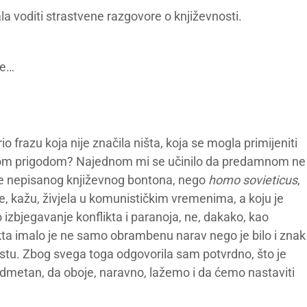
 voditi strastvene razgovore o književnosti.
je…
o frazu koja nije značila ništa, koja se mogla primijeniti
 kojom prigodom? Najednom mi se učinilo da predamnom ne
ije nepisanog književnog bontona, nego
homo sovieticus
,
e, kažu, živjela u komunističkim vremenima, a koju je
o izbjegavanje konflikta i paranoja, ne, dakako, kao
ikta imalo je ne samo obrambenu narav nego je bilo i znak
stu. Zbog svega toga odgovorila sam potvrdno, što je
edmetan, da oboje, naravno, lažemo i da ćemo nastaviti