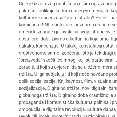
Gdje je izvor ovog neobičnog ničim opravdanog 
pokreće i oblikuje kulturu našeg vremena, tu ko
kulturom koncenzusa? Zar u strahu? Hoće li nas n
komičnom SNL-spotu, ako priznamo da nam se E
američki znanac i ja, svaki sa svoje strane svijet
uostalom, dobi, živimo u kulturi na koju smo, htjel
dakako, koncenzus. U takvoj konstelaciji ustati i
društvenome samo-izopćenju, što je tek drugi o
“proizvoda” skočiti će mnogi koji su participirali 
zaraditi, ti koji su uvjereni da se uloženo mora
tržišta. U igri sudjeluju i ti koji neće novčano pro
oblik socijalizacije. Književnost, film, vizualne u
socijalizacije. Digitalno tržište, novi digitalni
globalnoga tržišta. Digitalno doba drastično je 
propaganda i komunistička kulturna politika i 
omogućila je digitalna revolucija. Kultura danas 
revoluciji, imaju mogućnost da participiraju u kul